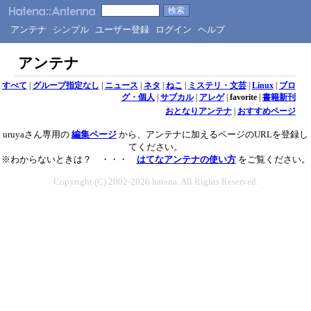
アンテナ
シンプル
ユーザー登録
ログイン
ヘルプ
アンテナ
すべて
|
グループ指定なし
|
ニュース
|
ネタ
|
ねこ
|
ミステリ・文芸
|
Linux
|
ブロ
グ・個人
|
サブカル
|
アレゲ
|
favorite
|
書籍新刊
おとなりアンテナ
|
おすすめページ
uruyaさん専用の
編集ページ
から、アンテナに加えるページのURLを登録し
てください。
※わからないときは？ ・・・
はてなアンテナの使い方
をご覧ください。
Copyright (C) 2002-2026 hatena. All Rights Reserved.