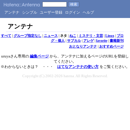
アンテナ
シンプル
ユーザー登録
ログイン
ヘルプ
アンテナ
すべて
|
グループ指定なし
|
ニュース
|
ネタ
|
ねこ
|
ミステリ・文芸
|
Linux
|
ブロ
グ・個人
|
サブカル
|
アレゲ
|
favorite
|
書籍新刊
おとなりアンテナ
|
おすすめページ
uruyaさん専用の
編集ページ
から、アンテナに加えるページのURLを登録し
てください。
※わからないときは？ ・・・
はてなアンテナの使い方
をご覧ください。
Copyright (C) 2002-2026 hatena. All Rights Reserved.