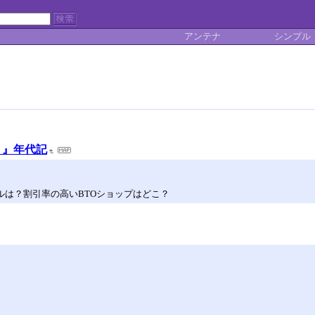
アンテナ
シンプル
ート』年代記
ルは？割引率の高いBTOショップはどこ？