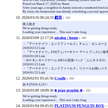
Posted on March 17, 2026 by Sharri
A few years ago, a neighbor in Austin noticed a weathered brick h
By noon, the homeowner was already scheduling a second appoin
2026/03/16 06:24:33
戯言
借入急ぎ
We’re getting things ready
Loading your experience… This won’t take long.
2026/03/09 22:17:26
niralog : home
・『アークナイツ：エンドフィールド』チェン・センユーと
2026/02/12 Link
・『アークナイツ』6THアニバーサリー アートブックに1枚
2026/01/28 Link
・ポケモンカードゲーム MEGA 拡張パック「ムニキスゼ
2026/01/23 Link
・『アークナイツ：エンドフィールド』リリースお祝いイラ
2026/01/22 Link
2026/02/01 05:41:56
Cradle
あそびのかんけい
2026/01/09 18:09:36
■ pepe graphic ■
We’re getting things ready
Loading your experience… This won’t take long.
2026/01/04 09:45:02
PLATINUM PENGUIN BOX