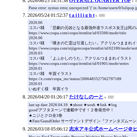
2026/06/25 14:51:38
OVERALL QUARTER TOP
Parse error: syntax error, unexpected '{' in /home/users/0/lolip
2026/05/24 01:52:37
t a i l l i g h t
2026.06
コスパ様 「悲劇の元凶となる最強外道ラスボス女王は民の
https://www.cospa.com/cospa/itemlist/id/03566/mode/title
2026.06
コスパ様 「嘆きの亡霊は引退したい」アクリルつままれイ
https://www.cospa.com/nijigencospa/itemlist/id/02180/mode/ser
2026.03
コスパ様 「よふかしのうた」アクリルつままれイラスト
https://www.cospa.com/cospa/itemlist/id/01901/mode/series
2026.01
コスパ様 年賀イラスト
https://x.com/cospa_inc/status/2006485527562797189
2026.01
いぬすく様 年賀イラ
2026/04/20 01:26:17
たけなしのーと
last up date 2026.04.19. ★about ★work ★link ★log
good!アフタヌーンで連載中です！２巻発売中！
★ニジとクロ全3巻
★Fate/GrandOrder サーヴァントデザイン『ファンタズムー
2026/03/18 05:06:12
志水アキ公式ホームページ＠
How to Find Trustworthy Pressure Washing Houses Near Me