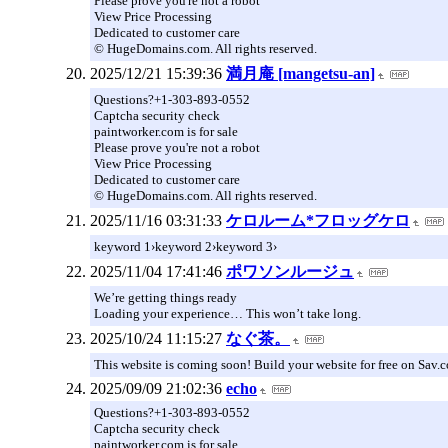
Please prove you're not a robot
View Price Processing
Dedicated to customer care
© HugeDomains.com. All rights reserved.
2025/12/21 15:39:36
満月庵 [mangetsu-an]
Questions?+1-303-893-0552
Captcha security check
paintworker.com is for sale
Please prove you're not a robot
View Price Processing
Dedicated to customer care
© HugeDomains.com. All rights reserved.
2025/11/16 03:31:33
ケロルーム*フロッグケロ
keyword 1›keyword 2›keyword 3›
2025/11/04 17:41:46
ポワソンルージュ
We’re getting things ready
Loading your experience… This won’t take long.
2025/10/24 11:15:27
なぐ茶。
This website is coming soon! Build your website for free on Sav
2025/09/09 21:02:36
echo
Questions?+1-303-893-0552
Captcha security check
paintworker.com is for sale