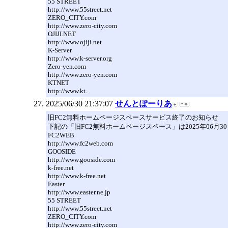
55 STREET
http://www.55street.net
ZERO_CITY.com
http://www.zero-city.com
OJIJI.NET
http://www.ojiji.net
K-Server
http://www.k-server.org
Zero-yen.com
http://www.zero-yen.com
KTNET
http://www.kt.
2025/06/30 21:37:07
せんとぽーりあ
旧FC2無料ホームページスペースサービス終了のお知らせ
下記の「旧FC2無料ホームページスペース」は2025年06月
FC2WEB
http://www.fc2web.com
GOOSIDE
http://www.gooside.com
k-free.net
http://www.k-free.net
Easter
http://www.easter.ne.jp
55 STREET
http://www.55street.net
ZERO_CITY.com
http://www.zero-city.com