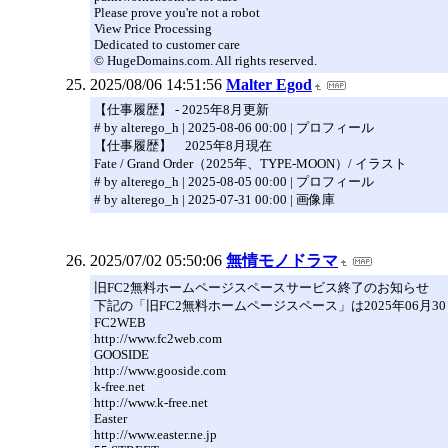
Please prove you're not a robot
View Price Processing
Dedicated to customer care
© HugeDomains.com. All rights reserved.
2025/08/06 14:51:56
Malter Egod
【仕事履歴】 - 2025年8月更新
# by alterego_h | 2025-08-06 00:00 | プロフィール
【仕事履歴】 2025年8月現在
Fate / Grand Order（2025年、TYPE-MOON）/ イラスト
# by alterego_h | 2025-08-05 00:00 | プロフィール
# by alterego_h | 2025-07-31 00:00 | 画像庫
2025/07/02 05:50:06
無情モノドラマ
旧FC2無料ホームページスペースサービス終了のお知らせ
下記の「旧FC2無料ホームページスペース」は2025年06月
FC2WEB
http://www.fc2web.com
GOOSIDE
http://www.gooside.com
k-free.net
http://www.k-free.net
Easter
http://www.easter.ne.jp