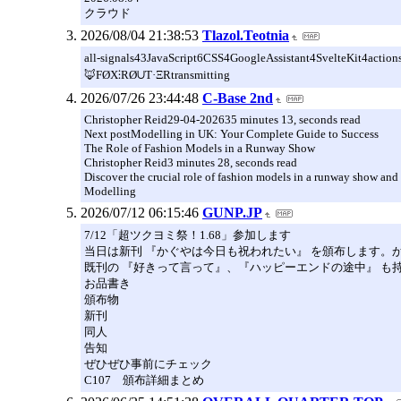
クラウド
2026/08/04 21:38:53
Tlazol.Teotnia
all-signals43JavaScript6CSS4GoogleAssistant4SvelteKit
🦊FØX⫶RØ∪T·ΞRtransmitting
2026/07/26 23:44:48
C-Base 2nd
Christopher Reid29-04-202635 minutes 13, seconds read
Next postModelling in UK: Your Complete Guide to Success
The Role of Fashion Models in a Runway Show
Christopher Reid3 minutes 28, seconds read
Discover the crucial role of fashion models in a runway show and h
Modelling
2026/07/12 06:15:46
GUNP.JP
7/12「超ツクヨミ祭！1.68」参加します
当日は新刊 『かぐやは今日も祝われたい』 を頒布します。
既刊の 『好きって言って』、『ハッピーエンドの途中』 
お品書き
頒布物
新刊
同人
告知
ぜひぜひ事前にチェック
C107 頒布詳細まとめ