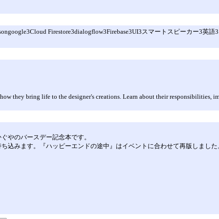
4actionsongoogle3Cloud Firestore3dialogflow3Firebase3UI3スマートスピーカー3英語3
ow they bring life to the designer's creations. Learn about their responsibilities, i
かぐやのバースデー記念本です。
も持ち込みます。『ハッピーエンドの途中』はイベントに合わせて再版しました