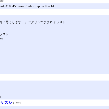
op.jp-dp41034585/web/index.php on line 14
為に尽くします。」アクリルつままれイラスト
ラスト
ies
ン』
ヒゲズシ