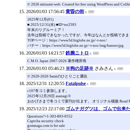
© 2026 mitsumi-web. Created for free using WordPress and Colib
2026/01/03 17:56:45
黄昏の街
2025年12月(01)
■ 2025/12/31(水) ■ID=no2593
年末のリグルーミア！
去年は投稿できなかったですが、今年はなんとか投稿できま
TOPページ：https://www5d.biglobe.ne.jp/~t-noc/
バナー：https://www5d.biglobe.ne.jp/~t-noc/img/banner.jpg
2026/01/03 14:21:57
鉄腕ニトロ
C.M.O. Japan 2007-2026 著作権所有
2026/01/03 05:46:23
※狗の足跡※
さみさん
© 2020-2026 Samiのひとりごと通信.
2025/12/31 12:20:55
Fatalpulse
c107冬コミ参加します。
2025年12月29日 asanagi 0
おかげさまで冬コミで新刊が出ます。 オリジナル猫族 Read M
2025/12/23 22:17:00
ゴムナガグツは、ゴムで出来
Questions?+1-303-893-0552
Captcha security check
gomnaga.com is for sale