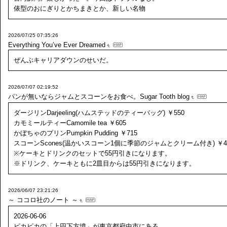
俵型のおにぎりとかちまきとか、新しい名物
2026/07/25 07:35:26
Everything You’ve Ever Dreamed
ぜんぶキャリアダウンのせいだ。
2026/07/07 02:19:52
パンが無いならジャムとスコーンをお食べ。Sugar Tooth blog
ダージリンDarjeeling(ハムステッドのティーバッグ) ￥550
カモミールティーCamomile tea ￥605
かぼちゃのプリンPumpkin Pudding ￥715
スコーンScones(温かいスコーン1個に季節のジャムとクリーム付き) ￥4
※ケーキとドリンクのセットで55円引きになります。
※ドリンク、ケーキともに2皿目からは55円引きになります。
2026/06/07 23:21:26
～ ココロ社のノート ～
2026-06-06
ピカピカの「上円下方墳」が東京都府中市にある