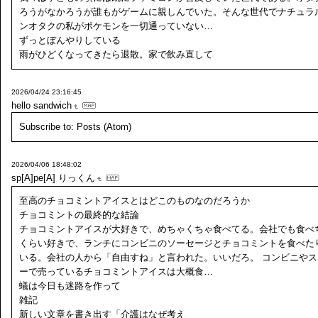
ろうがなかろうが誰もがゲームに親しんでいた。そんな世代でナチュラ
ンオタクの私がポケモンを一切通っていない…
ずっとぼんやりしている
雨がひどくなってきたら退散。家で飲み直して
2026/04/24 23:16:45
hello sandwich
Subscribe to: Posts (Atom)
2026/04/06 18:48:02
sp[A]pe[A]
りっくん
至高のチョコミントアイスとはどこのものなのだろうか
チョコミントの最終的な結論
チョコミントアイスが大好きで、めちゃくちゃ食べてる。会社でも食べ
くらい好きで、ランチにコンビニのソーセージとチョコミントを食べた
いる。会社の人から「自由すね」と言われた。いいだろ。 コンビニやス
ーで売っているチョコミントアイスは大概食…
蟻は今日も迷路を作って
雑記
新しい文章を書き出す「介護はなぜ考え