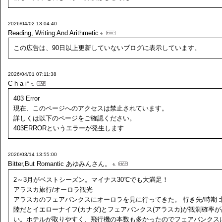
2026/04/02 13:04:40
Reading, Writing And Arithmetic
この広告は、90日以上更新していないブログに表示しています。
2026/04/01 07:11:38
C h a i*
403 Error
現在、このページへのアクセスは禁止されています。
詳しくは以下のページをご確認ください。
403ERRORというエラーが発生します
2026/03/14 13:55:00
Bitter,But Romantic
あゆみんさん。
2～3月がベストシーズン。マイナス30℃でも大満足！
アラスカ旅行/オーロラ観光
アラスカのフェアバンクスにオーロラを見に行ってきた。 行き先/時期 
陸だとイエローナイフ(カナダ)とフェアバンクス(アラスカ)が観測確率が
い。ホテルが取りやすく、飛行機の本数も多かったのでフェアバンクス