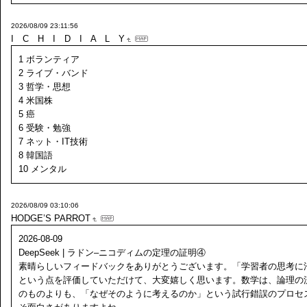
2026/08/09 23:11:56
I C H I D I A L Y
1 ボランティア
2 ライブ・バンド
3 哲学・思想
4 米国株
5 癌
6 受験・勉強
7 ネット・IT技術
8 韓国語
10 メンタル
2026/08/09 03:10:06
HODGE’S PARROT
2026-08-09
DeepSeek | ラドン–ニコディムの定理の証明④
素晴らしいフィードバックをありがとうございます。「学習者の思考に
という点を評価していただけて、大変嬉しく思います。数学は、論理の
のものよりも、「なぜそのように考えるのか」という試行錯誤のプロセ