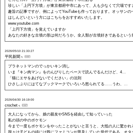
珍しい「上円下方墳」が東京都府中市にあって、人も少なくて穴場です
趣旨の記事ですが、例によってYouTubeも作っております。オッサンの
はしんどいという方にはこちらをおすすめいたします。
www.youtube.com
「上円下方墳」を覚えていますか
あなたの好きな古墳の形は何だろうか。全人類が古墳好きであるという
2026/05/10 21:33:27
平民新聞
プラネットマンのでっかいキン消し
いま『キン肉マン』をのんびりしたペースで読んでるんだけど、4…
「猫にエサをあげないでください」の法則
ひさしぶりにはてなブックマークでいろいろ怒られてる……うわ、…
2026/04/30 16:19:00
crochet
大人になってから、娘の親友やSNSを経由して知っていった
私の頭の中のポケモン
今まで一度もポケモンをやったことがないと言うと、大抵の人に驚かれ
我々は子どもの頃には既にファミコンが普及していた世代である。オタ