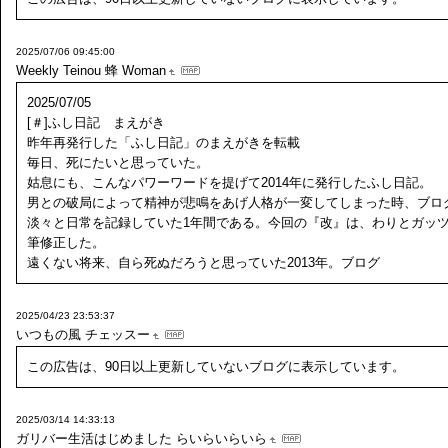
2025/07/06 09:45:00
Weekly Teinou 蜂 Woman
2025/07/05
[＃]ふし日記 まえがき
昨年再発行した「ふし日記」のまえがきを転載
毎日、死にたいと思っていた。
姑息にも、こんなパワーワードを提げて2014年に発行したふし日記。
男との破局によって精神が悲鳴をあげ人格が一変してしまった時、ブロ
淡々と日常を記録していた1年間である。今回の『改』は、わりとガッ
筆修正した。
遠くない将来、自ら死ぬだろうと思っていた2013年。ブログ
2025/04/23 23:53:37
いつもの風
チェッスー
この広告は、90日以上更新していないブログに表示しています。
2025/03/14 14:33:13
ガリバー生活はじめました
らいらいらいら