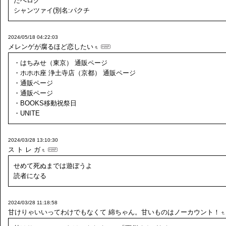
たぺログ
シャンツァイ(別名:パクチ
2024/05/18 04:22:03
メレンゲが腐るほど恋したい
・はちみせ（東京） 通販ページ
・ホホホ座 浄土寺店（京都） 通販ページ
・通販ページ
・通販ページ
・BOOKS移動祝祭日
・UNITE
2024/03/28 13:10:30
ス ト レ ガ
せめて死ぬまでは遊ぼうよ
読者になる
2024/03/28 11:18:58
甘けりゃいいってわけでもなくて
綿ちゃん。甘いものはノーカウント！