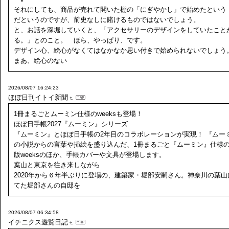
それにしても、商品が売れて開いた棚の「にぎやかし」で始めたという
だというのですが、前史なしに賭けるものではないでしょう。
と、お話を深堀していくと、「アクセサリーのデザインをしていたこと
る。」とのこと。 ほら、やっぱり、です。
デザイン心、絵心がなくてはなかなか思い付きで始められないでし
まあ、絵心のない
2026/08/07 16:24:23
ほぼ日刊イトイ新聞
1冊まるごとムーミン仕様のweeksも登場！
ほぼ日手帳2027『ムーミン』シリーズ
『ムーミン』とほぼ日手帳の2年目のコラボレーションが実現！ 『ムー
の小説からの言葉や挿絵を盛り込んだ、1冊まるごと『ムーミン』仕様
版weeksのほか、手帳カバーや文具が登場します。
葉山と東京を往き来しながら
2020年から６年半ぶりに登場の、建築家・堀部安嗣さん。神奈川の葉山
てた堀部さんの自邸を
2026/08/07 06:34:58
イチニクス遊覧日記