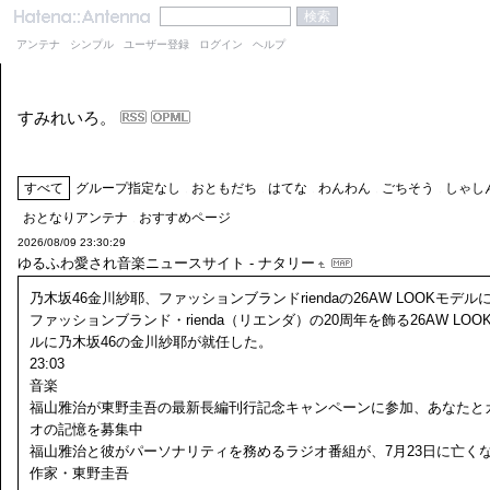
アンテナ
シンプル
ユーザー登録
ログイン
ヘルプ
すみれいろ。
すべて
グループ指定なし
おともだち
はてな
わんわん
ごちそう
しゃし
おとなりアンテナ
おすすめページ
2026/08/09 23:30:29
ゆるふわ愛され音楽ニュースサイト - ナタリー
乃木坂46金川紗耶、ファッションブランドriendaの26AW LOOKモデル
ファッションブランド・rienda（リエンダ）の20周年を飾る26AW LOO
ルに乃木坂46の金川紗耶が就任した。
23:03
音楽
福山雅治が東野圭吾の最新長編刊行記念キャンペーンに参加、あなたと
オの記憶を募集中
福山雅治と彼がパーソナリティを務めるラジオ番組が、7月23日に亡く
作家・東野圭吾