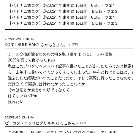
【ベトナム旅ログ】⑦2025年年末年始 16日間｜6日目・フエ4
【ベトナム旅ログ】⑥2025年年末年始 16日間｜５日目・フエ３
【ベトナム旅ログ】⑦2025年年末年始 16日間｜6日目・フエ4
【ベトナム旅ログ】⑥2025年年末年始 16日間｜５日目・フエ３
2025/12/23 00:36:16
DON’T SULK BABY
さかもとさん。
シール交換経験ゼロのあの頃を取り戻すようにシールを収集
2025年買って良かったもの
私はこのブログでベストバイ記事を書いたことがあっただろうかと検索
ら、去年末に書いていてびっくりしてしまった。年をとればとるほど、
過去にした経験がいつのことだったか、そして実際に行ったことなのか
だけ立てて実際には行わなかったことなのか…
それは恋とか愛とかの類ではなくて
はてなブログPro
憧れたレ
2025/11/30 15:43:44
ビーガタスエッコヒダリキキ
ひろこさん
この広告は、90日以上更新していないブログに表示しています。