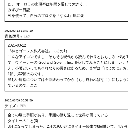
た。 オーロラの出現率は年間を通して大きく…
みずぴー日記
AIを使って、自分のブログを「なんJ」風に褒
2026/03/13 12:49:19
青色28号
2026-03-12
『神とゴーレム株式会社』（その1）
こんなアイコンですし、そもそも現代から読んでわりとおもしろい気が
で、ウィーナーの God and Golem, Inc. を訳してみることにしました
え、小著といってもそれなりの長さはあるため、まずは「はじめに」お
1節、第2節のみです。
詳しい総括については全部終わってから（もし終わればな！）にしよう
ているので、ここ
2026/03/09 00:53:59
デイズ
全ての場に手順があり、手順の繰り返しで世界が回っている
タイミーのこと(3)
3月になってしまった。2月のあいだにタイミー経由で8回働いて、4万円