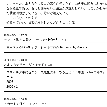
いもらった。あきらかに支出のほうが多いため、山火事に降るにわか雨
なお給金である。もっと働かないと生活が成立せしない。しないがしか
だ就職活動はしていない。貯金が消えていく…
いろいろなことがある
短歌っていい。日常の愛おしさなどがギュッと残
2026/02/04 14:17:39
チャリと海と太陽と
ヨースケ＠HOME
ヨースケ＠HOMEオフィシャルブログ Powered by Ameba
2026/01/26 12:43:11
さよならテリー・ザ・キッド
スマホを片手にセクシー九尾狐のルーツを追え！『中国TikTok民俗学』
▼ ▶
2026
2026 / 1
2026/01/10 14:36:46
スカートで行く、インド