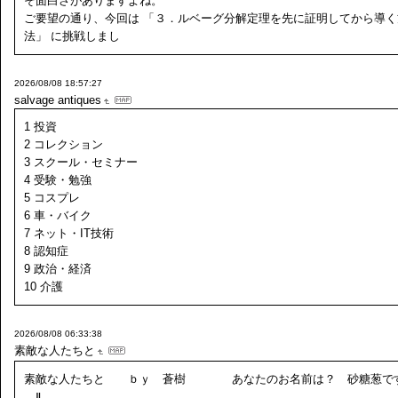
そ面白さがありますよね。
ご要望の通り、今回は 「３．ルベーグ分解定理を先に証明してから導く
法」 に挑戦しまし
2026/08/08 18:57:27
salvage antiques
1 投資
2 コレクション
3 スクール・セミナー
4 受験・勉強
5 コスプレ
6 車・バイク
7 ネット・IT技術
8 認知症
9 政治・経済
10 介護
2026/08/08 06:33:38
素敵な人たちと
素敵な人たちと ｂｙ 蒼樹 あなたのお名前は？ 砂糖葱
Ⅱ