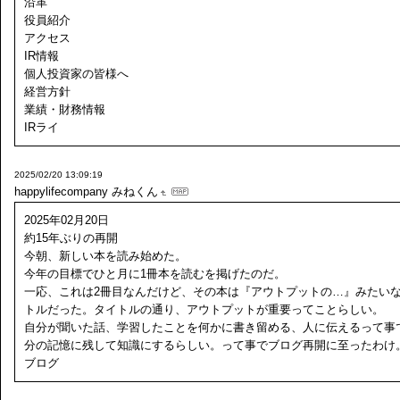
沿革
役員紹介
アクセス
IR情報
個人投資家の皆様へ
経営方針
業績・財務情報
IRライ
2025/02/20 13:09:19
happylifecompany
みねくん
2025年02月20日
約15年ぶりの再開
今朝、新しい本を読み始めた。
今年の目標でひと月に1冊本を読むを掲げたのだ。
一応、これは2冊目なんだけど、その本は『アウトプットの…』みたい
トルだった。タイトルの通り、アウトプットが重要ってことらしい。
自分が聞いた話、学習したことを何かに書き留める、人に伝えるって事
分の記憶に残して知識にするらしい。って事でブログ再開に至ったわけ
ブログ