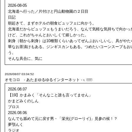
2026-08-05
北海道へ行った／片付けと円山動物園の２日目
日記
朝起きて、まずホテルの朝食ビュッフェに向かう。
北海道だからビュッフェもうまいだろう、なんて気軽な気持ちで向かっ
けど、これがちゃんとおいしくて嬉しかった。
刺身（朝から刺身）は10種類くらいあってぜんぶおいしいし、具がやた
華なお茶漬けもある。ジンギスカンもある。つめたいコーンスープもお
う。
そんな具合に、気に
2026/08/07 03:04:52
オモコロ - あたまゆるゆるインターネット -
2026.08.07
【19】かまみく「そんなこと誰も言ってません」
かまどみくのしん
ブロス
2026.08.06
なんでも舐めて元に戻す男・「栄光(グローリイ)」見参の候！？
夢顎んく
ラジオ