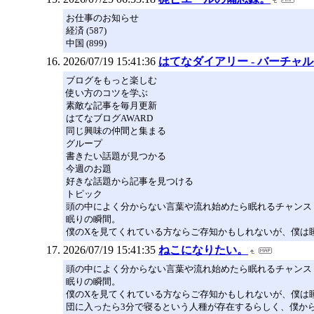
お仕事のお知らせ
経済 (587)
中国 (899)
2026/07/19 15:41:36
はてなダイアリー - バーチ
ブログをもっと楽しむ
使い方のコツを学ぶ
素敵な記事を毎月更新
はてなブログAWARD
同じ興味の仲間と集まる
グループ
書きたい話題が見つかる
今週のお題
好きな話題から記事を見つける
トピック
頭の中によく分からない言葉や流れ始めたら眠れるチャンス
眠りの瞬間。
僕のXを見てくれている方ならご存知かもしれないが、僕は
2026/07/19 15:41:35
ねこになりたい。
頭の中によく分からない言葉や流れ始めたら眠れるチャンス
眠りの瞬間。
僕のXを見てくれている方ならご存知かもしれないが、僕は
団に入ったら3分で寝るという人種が存在するらしく、僕か