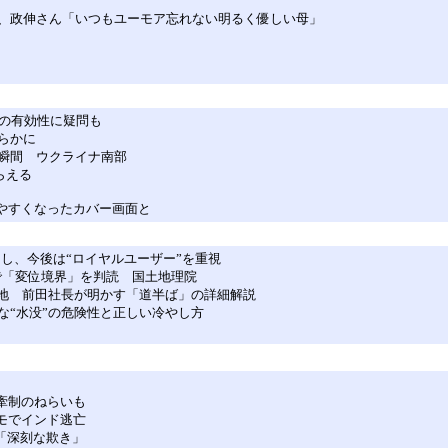
、政伸さん「いつもユーモア忘れない明るく優しい母」
での有効性に疑問も
らかに
瞬間 ウクライナ南部
らえる
に使いやすくなったカバー画面と
し、今後は“ロイヤルユーザー”を重視
で「変位境界」を判読 国土地理院
在地 前田社長が明かす「道半ば」の詳細解説
な“水没”の危険性と正しい冷やし方
中牽制のねらいも
デモでインド逃亡
「深刻な欺き」