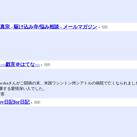
教/浄土真宗 - 駆け込み寺/悩み相談 - メールマガジン
―戯言＠はてな―
／macskaさんがご闘病の末、米国ワシントン州シアトルの病院で亡くなられ
重する愛情深い人でした。
被害
y日記for日記