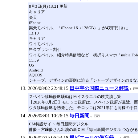
8月3日(月) 13:21 更新
キャリア
楽天
iPhone
楽天モバイル、「iPhone 16（128GB）」が4万円引きに
13:10
キャリア
ワイモバイル
料金プラン・割引
ワイモバイル、紹介特典倍増など 横折りスマホ「nubia Fol
11:59
OS
Android
AQUOS
シャープ、デザインの裏側に迫る「シャープデザインのまなざ
2026/08/02 22:48:15
田中宇の国際ニュース解説
スペイン移民侵略騒動は米イスラエルの欧英潰し策
【2026年8月2日】モロッコ政府は、スペイン政府が最近
ウタ移民侵略を誘発した。モロッコは2021年にも同様の手
2026/08/01 10:26:15
毎日新聞
CM特設サイト 毎日新聞デジタル
俳優・宮﨑優さん出演の新ＣＭ「毎日新聞デジタル つなが
2026/07/25 06:53:18
梶ピエールの備忘録。