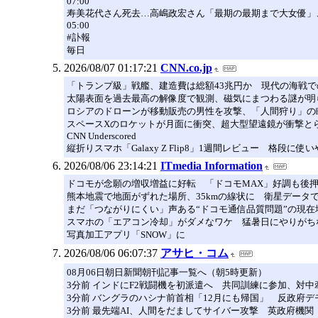
07:00
寿美花代さん死去…高嶋政宏さん「最期の最期まで大女優」
05:00
#訃報
毎日
2026/08/07 01:17:21
CNN.co.jp
「トランプ級」戦艦、建造費は総額43兆円か 現代の海戦
太陽表面を過去最高の解像度で観測、磁気にまつわる謎が明
ロシアのドローンが移動販売の男性を攻撃、「人間狩り」の
スペースXのロケットが月面に衝突、超大型望遠鏡が衝撃と
CNN Underscored
縦折りスマホ「Galaxy Z Flip8」1週間レビュー 格段
2026/08/06 23:14:21
ITmedia Information
ドコモが念願の増収増益に好転 「ドコモMAX」好調も後押
熊本地震で地面がずれた場所、35kmの線状に 衛星データ
まだ「つながりにくい」声ある“ドコモ通信品質問題”の現
スマホの「エアコン冷却」がダメなワケ 猛暑日にやりがち
写真加工アプリ「SNOW」に
2026/08/06 06:07:37
アサヒ・コム
08月06日朝日新聞朝刊記事一覧へ（朝5時更新）
3分前 インドにF2戦闘機を初派遣へ 共同訓練に参加、対
3分前 バングラのハシナ前首相「12月にも帰国」 反政府
3分前 最先端AI、人間をだましてサイバー攻撃 英政府機関