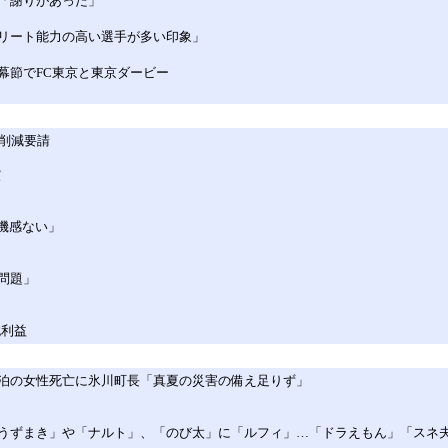
罪「謝りがあった」
スリート能力の高い選手が多い印象」
幕節でFC東京と東京ダービー
削減要請
償
機感ない」
問題」
純利益
泊の女性死亡に氷川町長「真夏の災害の備え足りず」
うずまき」や「ナルト」、「のび太」に「ルフィ」…「ドラえもん」「スネ