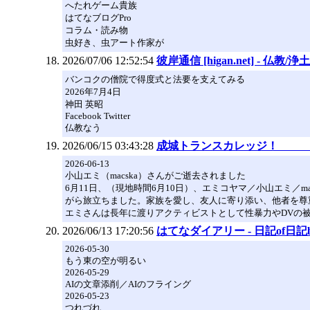
へたれゲーム貴族
はてなブログPro
コラム・読み物
虫好き、虫アート作家が
2026/07/06 12:52:54
彼岸通信 [higan.net] - 仏
バンコクの僧院で得度式と法要を支えてみる
2026年7月4日
神田 英昭
Facebook Twitter
仏教なう
2026/06/15 03:43:28
成城トランスカレッジ！ 
2026-06-13
小山エミ（macska）さんがご逝去されました
6月11日、（現地時間6月10日）、エミコヤマ／小山エミ
がら旅立ちました。家族を愛し、友人に寄り添い、他者を尊
エミさんは長年に渡りアクティビストとして性暴力やDVの
2026/06/13 17:20:56
はてなダイアリー - 日記of日記b
2026-05-30
もう東の空が明るい
2026-05-29
AIの文章添削／AIのフライング
2026-05-23
つれづれ