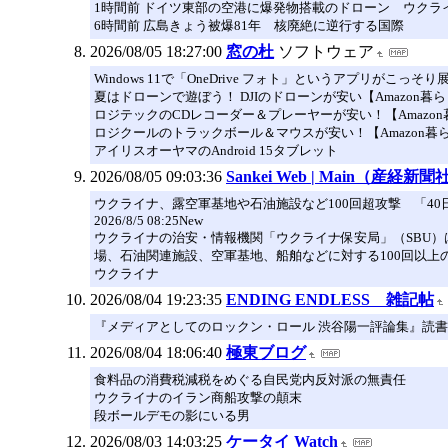
1時間前 ドイツ東部の空港に爆発物搭載のドローン ウクラ
6時間前 広島きょう被爆81年 核廃絶に逆行する国際
2026/08/05 18:27:00
窓の杜
ソフトウェア
Windows 11で「OneDrive フォト」というアプリがこっ
夏はドローンで遊ぼう！ DJIのドローンが安い【Amazon暮ら
ロジテックのCDレコーダー＆プレーヤーが安い！【Amazon暮
ロジクールのトラックボール＆マウスが安い！【Amazon暮ら
アイリスオーヤマのAndroid 15タブレット
2026/08/05 09:03:36
Sankei Web | Main（産経新聞
ウクライナ、露空軍基地や石油施設など100回超攻撃 「4
2026/8/5 08:25New
ウクライナの治安・情報機関「ウクライナ保安局」（SBU）
場、石油関連施設、空軍基地、船舶などに対する100回以上
ウクライナ
2026/08/04 19:23:35
ENDING ENDLESS 雑記帖
『メディアとしてのロックン・ロール 渋谷陽一評論集』読
2026/08/04 18:06:40
極東ブログ
食料品の消費税減税をめぐる自民党内反対派の無責任
ウクライナのイラン商船攻撃の顛末
段ボールデモの影にいる男
2026/08/03 14:03:25
ケータイ Watch