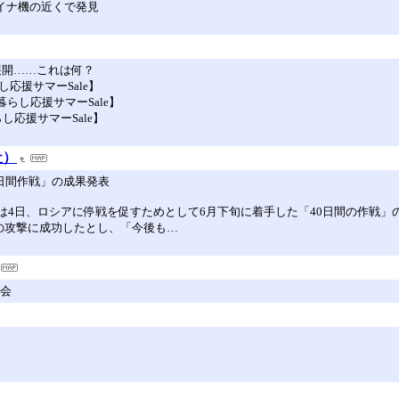
イナ機の近くで発見
そり展開……これは何？
し応援サマーSale】
らし応援サマーSale】
し応援サマーSale】
社）
0日間作戦」の成果発表
は4日、ロシアに停戦を促すためとして6月下旬に着手した「40日間の作戦
の攻撃に成功したとし、「今後も…
書会