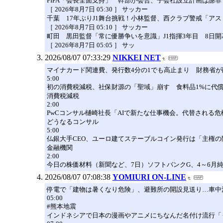
FIFA「会長全面支持」 幹部が会合、子会社設立計画は謝
［ 2026年8月7日 05:30 ］ サッカー
千葉 17年ぶりJ1舞台挑戦！小林監督、西クラブ警戒「ア
［ 2026年8月7日 05:10 ］ サッカー
町田 黒田監督「常に優勝争いを意識」J1指揮3年目 8日開
［ 2026年8月7日 05:05 ］ サッ
2026/08/07 07:33:29
NIKKEI NET
マイナカード関連費、発行数4分の1でも高止まり 財務省が
5:00
初の消費税減税、社保財源の「聖域」崩す 食料品1%に代
消費税減税
2:00
PwCコンサル樋崎社長「AIで新たな仕事機会。代替される危
どうなるコンサル
5:00
仏銀大手CEO、ユーロ建てステーブルコイン発行は「主権の
金融機関
2:00
今日の株価材料（新聞など、7日）ソフトバンクG、4～6月
2026/08/07 07:08:38
YOMIURI ON-LINE
停電で「建物は暑くなり危険」、避難所の開設見送り…車中
05:00
#熊本地震
インドネシアで日本の漫画やアニメにちなんだ名付け流行「