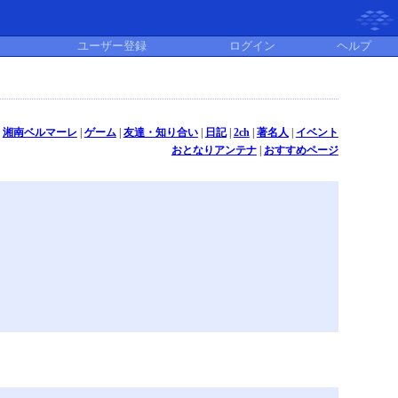
ユーザー登録
ログイン
ヘルプ
|
湘南ベルマーレ
|
ゲーム
|
友達・知り合い
|
日記
|
2ch
|
著名人
|
イベント
おとなりアンテナ
|
おすすめページ