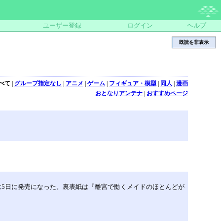
ユーザー登録
ログイン
ヘルプ
既読を非表示
べて
|
グループ指定なし
|
アニメ
|
ゲーム
|
フィギュア・模型
|
同人
|
漫画
おとなりアンテナ
|
おすすめページ
は5日に発売になった。裏表紙は『離宮で働くメイドのほとんどが