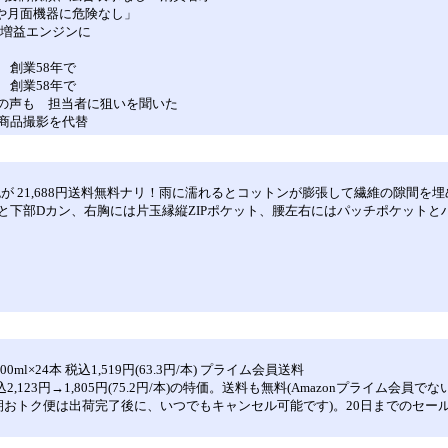
球や月面機器に危険なし」
の増益エンジンに
 創業58年で
 創業58年で
」の声も 担当者に狙いを聞いた
商品撮影を代替
イズのオリーブ色が 21,688円送料無料ナリ！雨に濡れるとコットンが膨張して繊
下部Dカン、右胸には片玉縁縦ZIPポケット、腰左右にはパッチポケットとハン
×24本 税込1,519円(63.3円/本) プライム会員送料
込2,123円→1,805円(75.2円/本)の特価。送料も無料(Amazonプライ
定期おトク便は出荷完了後に、いつでもキャンセル可能です)。20日までのセー