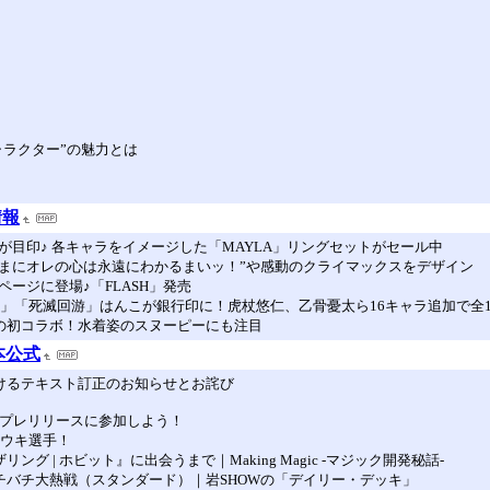
ラクター”の魅力とは
情報
”が目印♪ 各キャラをイメージした「MAYLA」リングセットがセール中
さまにオレの心は永遠にわかるまいッ！”や感動のクライマックスをデザイン
ージに登場♪「FLASH」発売
」「死滅回游」はんこが銀行印に！虎杖悠仁、乙骨憂太ら16キャラ追加で全1
Rとの初コラボ！水着姿のスヌーピーにも注目
C日本公式
おけるテキスト訂正のお知らせとお詫び
のプレリリースに参加しよう！
ユウキ選手！
グ | ホビット』に出会うまで｜Making Magic -マジック開発秘話-
でバチバチ大熱戦（スタンダード）｜岩SHOWの「デイリー・デッキ」