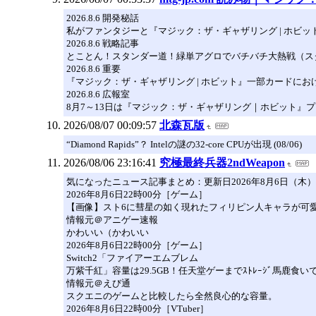
2026.8.6 開発秘話
私がファンタジーと『マジック：ザ・ギャザリング | ホビット』に
2026.8.6 戦略記事
とことん！スタンダー道！緑単アグロでバチバチ大熱戦（ス
2026.8.6 重要
『マジック：ザ・ギャザリング | ホビット』一部カードに
2026.8.6 広報室
8月7～13日は『マジック：ザ・ギャザリング｜ホビット』
2026/08/07 00:09:57
北森瓦版
“Diamond Rapids”？ Intelの謎の32-core CPUが出現 (08/06)
2026/08/06 23:16:41
究極最終兵器2ndWeapon
気になったニュース記事まとめ：更新日2026年8月6日（木）2
2026年8月6日22時00分［ゲーム］
【画像】スト6に彗星の如く現れたフィリピン人キャラが可
情報元＠アニゲー速報
かわいい（かわいい
2026年8月6日22時00分［ゲーム］
Switch2「ファイアーエムブレム
万紫千紅」容量は29.5GB！任天堂ゲーまでｽﾄﾚｰｼﾞ馬鹿食
情報元＠えび通
スクエニのゲームと比較したら全然良心的な容量。
2026年8月6日22時00分［VTuber］