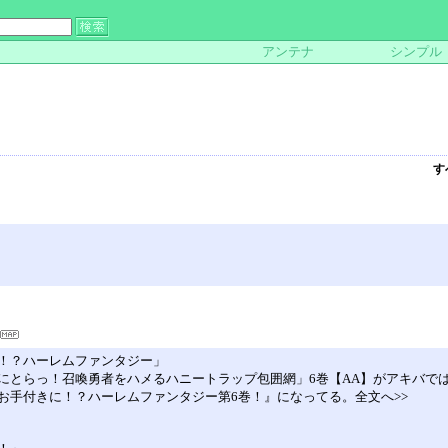
アンテナ
シンプル
す
！？ハーレムファンタジー」
にとらっ！召喚勇者をハメるハニートラップ包囲網」6巻【AA】がアキバで
お手付きに！？ハーレムファンタジー第6巻！』になってる。全文へ>>