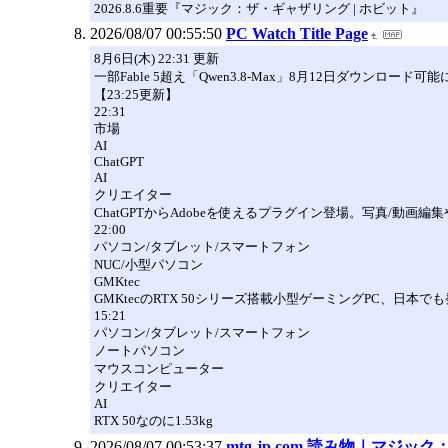
2026.8.6重要『マジック：ザ・ギャザリング | ホビット』
2026/08/07 00:55:50
PC Watch Title Page
8月6日(木) 22:31 更新
一部Fable 5超え「Qwen3.8-Max」8月12日ダウンロード可能に
【23:25更新】
22:31
市場
AI
ChatGPT
AI
クリエイター
ChatGPTからAdobeを使えるプラグイン登場。写真/動画編
22:00
パソコン/タブレット/スマートフォン
NUC/小型パソコン
GMKtec
GMKtecのRTX 50シリーズ搭載小型ゲーミングPC、日本で
15:21
パソコン/タブレット/スマートフォン
ノートパソコン
マウスコンピューター
クリエイター
AI
RTX 50なのに1.53kg
2026/08/07 00:53:37
mtg-jp.com 読み物｜マジ