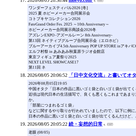
2026/08/05 20:30:44
moeyo.com
ワンダーフェスティバル2026 [冬]
2025 夏 ホビーメーカー合同展示会
コトブキヤコレクション2026
FateGrand Order Fes. 2025 ～10th Anniversary～
ホビーメーカー合同展示商談会2026冬
アズレンEXPO -アズールレーン 8th Anniversary-
第13回 ネイティブグループ合同展示会（エロホビ）
ブルーアーカイブ4.5th Anniversary POP UP STORE inア
エルフ村祭 in あみあみ秋葉原ラジオ会館店
東京フィギュア夏祭り2025
NEXT LEVEL SHOWCASE17
第11回 ネ
2026/08/05 20:06:52
「日中文化交流」と書いてオタ活動と読
2026年08月05日19:05
中国オタク「日本の作品に黒いゴミ袋と白いゴミ袋が出てく
近頃は現代日本の生活描写で、良くも悪くもこれまであまり
か。
「部屋につまれるゴミ袋」
などに関するやり取りが行われていましたので、以下に例に
日本の作品に黒いゴミ袋と白いゴミ袋が出てくるんだけど、
2026/08/05 20:05:22
続・妄想的日常
老眼 (08/05)