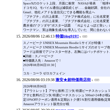
SpaceXのロケット上段、月面に衝突 NASAが発表 「地
ドコモ1Q、モバイル通信は減収続くが……金融好調、全社
Gmail、他社メアドを送信元にできる機能を廃止へ
「プチプチ」の川上産業、「プチプチ株式会社」に社名変更
「プチプチ」の川上産業、「プチプチ株式会社」に社名変更
農水省の“クソダサ”ポスター話題 「AIよりよっぽど良い
ワークマン、実は画像生成AIを導入していた 間に合わない
2026/08/06 12:46:13
特価blog919!!
スノーピーク UNISEX Mountain Hoodie Lサイズが特価！
スノーピーク UNISEX Mountain Hoodie Lサ
フードは前後でアジャスター付き。左胸にはパッチポケットと
■詳細：スノーピーク
■特価購入先：Amazonで！
2026年08月06日10:30│
|
コカ・コーラ ゼロカフェイン
2026/08/06 03:19:38
激安★超特価商店街
2026年08月06日
【アウトレット】アサヒ飲料 三ツ矢 特濃ピーチスカッシュ 500ml
アサヒ飲料の三ツ矢 特濃ピーチスカッシュ 500ml×24本が税
定10%OFFクーポン適用＆定期おトク便5％割引適用価格(
Amazonアウトレット販売分が税