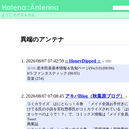
ようこそゲストさん
異端のアンテナ
2026/08/07 07:42:59
:: HoneyDipped ::
☆/☆:若木民喜基本情報＆告知ページ(Ver3.0) (08/06)
8/5:ファンタスティック (08/05)
音楽 (254)
2026/08/07 07:08:45
アキバBlog（秋葉原ブログ）
コミカライズ はにとらっ！６巻 「メイド全員お手付きに
けてる氏の小説を宮社惣恭氏がコミカライズされている「は
オッケーのようで！？』で、コミックス情報は『メイド全員
Tweet
商業誌