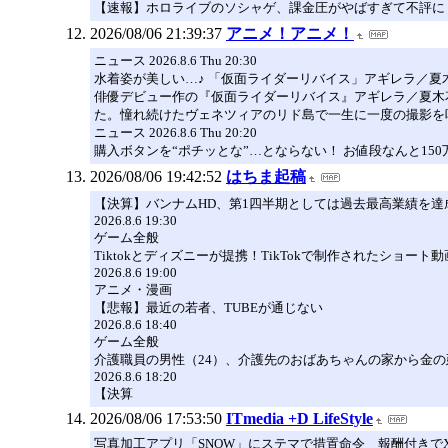
【速報】ホロライブのソシャゲ、課金圧がやばすぎて不評に
2026/08/06 21:39:37
アニメ！アニメ！
ニュース 2026.8.6 Thu 20:30
水着姿が美しい…♪ 「仮面ライダーリバイス」アギレラ／夏
俳優デビュー作の『仮面ライダーリバイス』アギレラ／夏木花役
た。憧れ続けたヴェネツィアのリド島で一生に一度の撮影を
ニュース 2026.8.6 Thu 20:20
購入ボタンを“ポチッとな”…とならない！ お値段なんと15
2026/08/06 19:42:52
はちま起稿
【決算】バンナムHD、第1四半期としては過去最高業績を達
2026.8.6 19:30
ゲーム全般
Tiktokとディズニーが提携！TikTokで制作されたショート動
2026.8.6 19:00
アニメ・漫画
【悲報】最近の若者、TUBEが通じない
2026.8.6 18:40
ゲーム全般
介護職員の男性（24）、介護先のおばあちゃんの家から金の
2026.8.6 18:20
【決算
2026/08/06 17:53:50
ITmedia +D LifeStyle
写真加工アプリ「SNOW」にステマで措置命令 報酬付きで