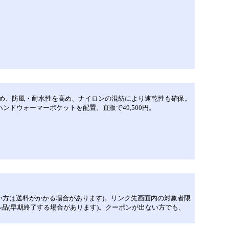
維の隙間を埋め、防風・耐水性を高め、ナイロンの混紡により速乾性も確保。
ドウォーマーポケットを配置。直販で49,500円。
ム会員でない方は送料がかかる場合があります)。リンク先画面内の対象者限
ル品(早期終了する場合があります)。クーポンが出ない方でも、