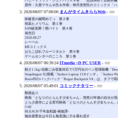
ハニートラップ・シェアハウス９巻 「思惑渦巻く芸能界編
原作：久慈マサムネ氏＆作画：神月洸壱氏のコミックス「ハ
2026/08/07 07:00:06
まんがタイムきららWeb
保健室の鍵閉めてっ 第２巻
初凪ヒメリウム 第１巻
SAN値直葬！闇バイト 第４巻
発売日
2026.08.27
レーベル
KRコミックス
おちこぼれフルーツタルト 第９巻
ゲームセンターのこころ 第１巻
2026/08/07 06:39:24
ITmedia +D PC USER
軽さ1.1kg×自動ごみ収集対応で5万円台のペン型掃除機「Dream
Snapdragon X2搭載「Surface Laptop 13.8インチ」「S
Razer印のバックパック「Rogue Backpack V4」は
2026/08/07 05:49:01
コミックナタリー
動画あり
映画「となりのとらんす少女ちゃん」突然10年後の自分が
とら少原作による実写映画「となりのとらんす少女ちゃん」
5:00
BLEACH 千年血戦篇-禍進譚-
無自覚聖女は今日も無意識に力を垂れ流す