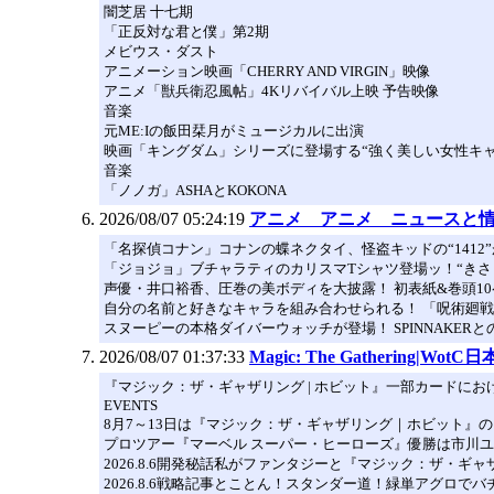
闇芝居 十七期
「正反対な君と僕」第2期
メビウス・ダスト
アニメーション映画「CHERRY AND VIRGIN」映像
アニメ「獣兵衛忍風帖」4Kリバイバル上映 予告映像
音楽
元ME:Iの飯田栞月がミュージカルに出演
映画「キングダム」シリーズに登場する“強く美しい女性キャ
音楽
「ノノガ」ASHAとKOKONA
2026/08/07 05:24:19
アニメ アニメ ニュースと
「名探偵コナン」コナンの蝶ネクタイ、怪盗キッドの“1412
「ジョジョ」ブチャラティのカリスマTシャツ登場ッ！“き
声優・井口裕香、圧巻の美ボディを大披露！ 初表紙&巻頭10ペ
自分の名前と好きなキャラを組み合わせられる！ 「呪術廻戦
スヌーピーの本格ダイバーウォッチが登場！ SPINNAKE
2026/08/07 01:37:33
Magic: The Gathering|Wot
『マジック：ザ・ギャザリング | ホビット』一部カードに
EVENTS
8月7～13日は『マジック：ザ・ギャザリング｜ホビット』
プロツアー『マーベル スーパー・ヒーローズ』優勝は市川
2026.8.6開発秘話私がファンタジーと『マジック：ザ・ギャザリン
2026.8.6戦略記事とことん！スタンダー道！緑単アグロ