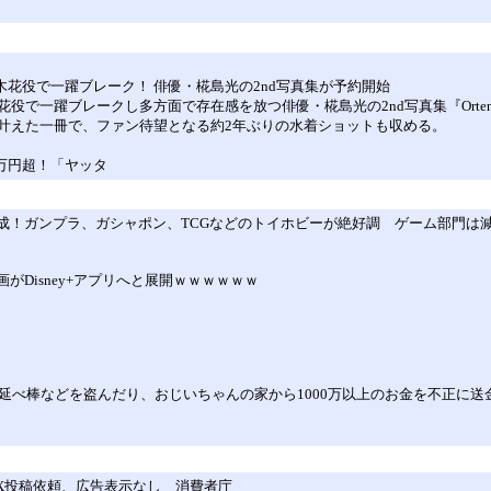
木花役で一躍ブレーク！ 俳優・椛島光の2nd写真集が予約開始
で一躍ブレークし多方面で存在感を放つ俳優・椛島光の2nd写真集『Orte
叶えた一冊で、ファン待望となる約2年ぶりの水着ショットも収める。
0万円超！「ヤッタ
成！ガンプラ、ガシャポン、TCGなどのトイホビーが絶好調 ゲーム部門は
画がDisney+アプリへと展開ｗｗｗｗｗｗ
延べ棒などを盗んだり、おじいちゃんの家から1000万以上のお金を不正に送
X投稿依頼、広告表示なし 消費者庁