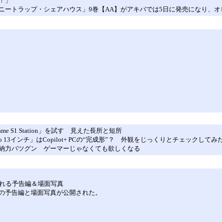
！」
ニートラップ・シェアハウス」9巻【AA】がアキバでは5日に発売になり、オ
e S1 Station」を試す 見えた長所と短所
urface Pro 13インチ」はCopilot+ PCの“完成形”？ 外観をじっくりとチェックしてみ
、タフで収納力バツグン ゲーマーじゃなくても欲しくなる
現れる予告編＆場面写真
の予告編と場面写真が公開された。