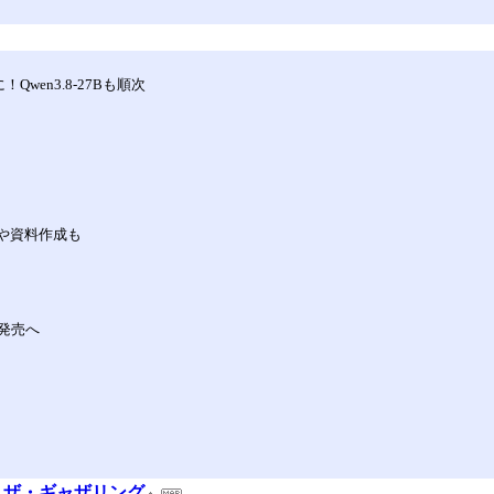
！Qwen3.8-27Bも順次
集や資料作成も
も発売へ
ック：ザ・ギャザリング