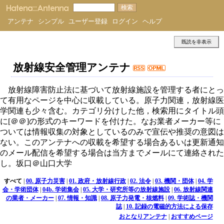
アンテナ
シンプル
ユーザー登録
ログイン
ヘルプ
既読を非表示
放射線安全管理アンテナ
放射線障害防止法に基づいて放射線施設を管理する者にとっ
て有用なページを中心に収載している。原子力関連，放射線医
学関連も少々含む。カテゴリ分けした他，検索用にタイトル頭
に[＠＠]の形式のキーワードを付けた。なお業者メーカー等に
ついては情報収集の対象としているのみで宣伝や推奨の意図は
ない。このアンテナへの収載を希望する場合あるいは更新通知
のメール配信を希望する場合は当方までメールにて連絡された
し。坂口＠山口大学
すべて
|
00. 原子力災害
|
01. 政府・放射線行政
|
02. 法令
|
03. 機関・団体
|
04. 学
会・学術団体
|
04b. 学術集会
|
05. 大学・研究所等の放射線施設
|
06. 放射線関連
の業者・メーカー
|
07. 情報・知識
|
08. 原子力発電・核燃料
|
09. 学術誌・機関
誌
|
10. 記録の電磁的方法による保存
おとなりアンテナ
|
おすすめページ