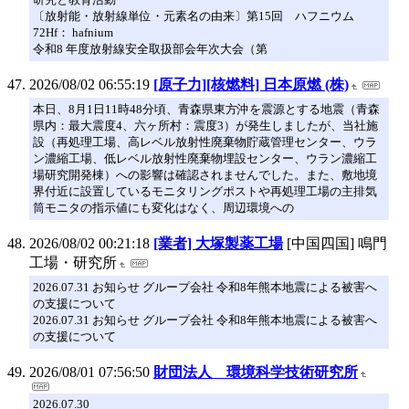
〔放射能・放射線単位・元素名の由来〕第15回 ハフニウム
72Hf： hafnium
令和8 年度放射線安全取扱部会年次大会（第
2026/08/02 06:55:19
[原子力][核燃料] 日本原燃 (株)
本日、8月1日11時48分頃、青森県東方沖を震源とする地震（青森
県内：最大震度4、六ヶ所村：震度3）が発生しましたが、当社施
設（再処理工場、高レベル放射性廃棄物貯蔵管理センター、ウラ
ン濃縮工場、低レベル放射性廃棄物埋設センター、ウラン濃縮工
場研究開発棟）への影響は確認されませんでした。また、敷地境
界付近に設置しているモニタリングポストや再処理工場の主排気
筒モニタの指示値にも変化はなく、周辺環境への
2026/08/02 00:21:18
[業者] 大塚製薬工場
[中国四国] 鳴門
工場・研究所
2026.07.31 お知らせ グループ会社 令和8年熊本地震による被害へ
の支援について
2026.07.31 お知らせ グループ会社 令和8年熊本地震による被害へ
の支援について
2026/08/01 07:56:50
財団法人 環境科学技術研究所
2026.07.30