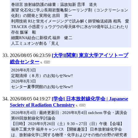
巻頭言 放射線防護の線量：温故知新 𠮷澤 道夫
展望 化石化に学ぶ長期岩盤亀裂シーリング剤（コンクリーション
化剤）の開発と実用化 吉田 英一
利用技術 RIと蛍光イメージングで読み解く師管輸送経路 相馬 愛
TRACER 小惑星リュウグウの母天体中に氷が10億年以上にわたり
存在 飯塚 毅
細菌RNA結合に新様式 福井 健二
人工ミュオンが創る「見え
2026/08/05 06:23:59
[大学][関東] 東京大学アイソトープ
総合センター
2026年8月3日
定期清掃（８月）のお知らせNew!!
2026年8月3日
センター夏季閉館のお知らせNew!!
2026/08/05 04:19:27
[学会] 日本放射線化学会 | Japanese
Society of Radiation Chemistry
2026年8月4日 / 最終更新日 : 2026年8月4日 radchem 学会・講演会
第69回放射線化学討論会
【日時】 2026年9月26日（土）9:30～27日（日）午後 【会場】
福井工業大学 福井キャンパス 【開催趣旨】 日本放射線化学会
は、放射線化学に関する物理・化学およびその他の分野の研究者