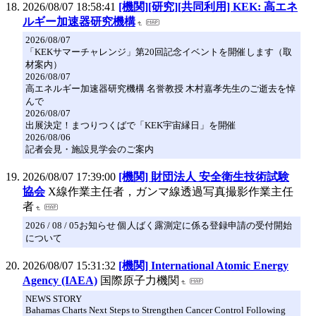
2026/08/07 18:58:41
[機関][研究][共同利用] KEK: 高エネ
ルギー加速器研究機構
2026/08/07
「KEKサマーチャレンジ」第20回記念イベントを開催します（取
材案内）
2026/08/07
高エネルギー加速器研究機構 名誉教授 木村嘉孝先生のご逝去を悼
んで
2026/08/07
出展決定！まつりつくばで「KEK宇宙縁日」を開催
2026/08/06
記者会見・施設見学会のご案内
2026/08/07 17:39:00
[機関] 財団法人 安全衛生技術試験
協会
X線作業主任者，ガンマ線透過写真撮影作業主任
者
2026 / 08 / 05お知らせ 個人ばく露測定に係る登録申請の受付開始
について
2026/08/07 15:31:32
[機関] International Atomic Energy
Agency (IAEA)
国際原子力機関
NEWS STORY
Bahamas Charts Next Steps to Strengthen Cancer Control Following