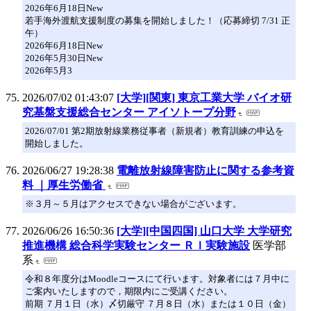
2026年6月18日New
若手海外渡航支援制度の募集を開始しました！（応募締切 7/31 正
午）
2026年6月18日New
2026年5月30日New
2026年5月3
2026/07/02 01:43:07
[大学][関東] 東京工業大学 バイオ研
究基盤支援総合センター アイソトープ分野
2026/07/01 第2期放射線業務従事者（新規者）教育訓練の申込を
開始しました。
2026/06/27 19:28:38
電離放射線障害防止に関する参考資
料 ｜厚生労働省
※３月～５月はアクセスできない場合がございます。
2026/06/26 16:50:36
[大学][中国四国] 山口大学 大学研究
推進機構 総合科学実験センター ＲＩ実験施設
医学部
系
令和８年度分はMoodleコースにて行います。対象者には７月中に
ご案内いたしますので，期限内にご受講ください。
前期 ７月１日（水）〆切厳守 ７月８日（水）または１０日（金）