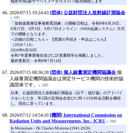
核医学用γ線サーベイメータTCS-1173販売開始します
2026/07/15 19:24:43
[団体] 公益財団法人放射線計測協会
「放射線業務従事者教育訓練」の開催日程は、令和8年8月20日、
8月27日、9月3日、9月17日オンライン（WEB会議システム）方式
での開催となります。
＜詳細の日程こちら＞ 【受講の手続き・申込はこちら】
（2026.7.14）
2026年6月30日
令和7年度事業報告並びに計算書類等を掲載しました。
最終更新日：令和8年7月14日
2026/07/15 08:36:28
[団体] 個人線量測定機関協議会
個
人線量測定機関協議会は測定サービス機関の技術的協
議団体です。
以来、公益財団法人放射線計測協会（以下：放計協）のアドバイ
スをいただき、年2回の定例会合並びに時々の分科会活動を継続
し、現在に至っています。
2026/07/12 14:54:16
[機関] International Commission on
Radiation Units and Measurements, Inc., ICRU
In Memoriam – Dr. Charles Mistretta (1941-2026)
The ICRU is saddened to learn of the passing of Dr. Charles (“Chuck”)