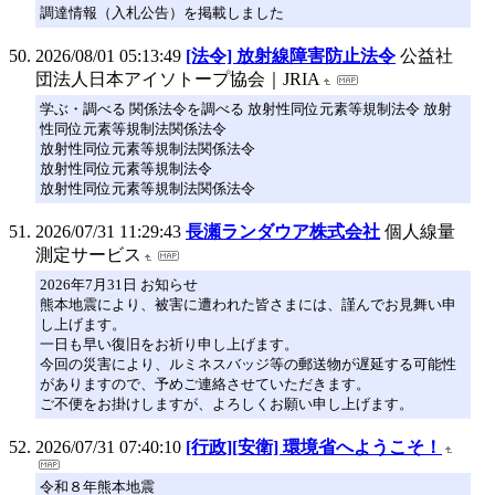
調達情報（入札公告）を掲載しました
2026/08/01 05:13:49
[法令] 放射線障害防止法令
公益社
団法人日本アイソトープ協会｜JRIA
学ぶ・調べる 関係法令を調べる 放射性同位元素等規制法令 放射
性同位元素等規制法関係法令
放射性同位元素等規制法関係法令
放射性同位元素等規制法令
放射性同位元素等規制法関係法令
2026/07/31 11:29:43
長瀬ランダウア株式会社
個人線量
測定サービス
2026年7月31日 お知らせ
熊本地震により、被害に遭われた皆さまには、謹んでお見舞い申
し上げます。
一日も早い復旧をお祈り申し上げます。
今回の災害により、ルミネスバッジ等の郵送物が遅延する可能性
がありますので、予めご連絡させていただきます。
ご不便をお掛けしますが、よろしくお願い申し上げます。
2026/07/31 07:40:10
[行政][安衛] 環境省へようこそ！
令和８年熊本地震