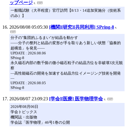
ップページ
一般職試験（大卒程度）官庁訪問【8/13・14追加実施分（技術系
のみ）】
2026/08/08 05:05:30
[機関][研究][共同利用] SPring-8
分子の"集団的ふるまい"が結晶を動かす
――分子の整列と結晶の変形が手を取りあう新しい状態「協奏的
超構造」を発見――
UPDATE : 2026.08.06
SPring-8
永久磁石内部の数千個の微小磁石粒子の結晶方位を非破壊3次元観
察
―高性能磁石の開発を加速する結晶方位イメージング技術を開発
―
UPDATE : 2026.08.05
SPring-8
2026/08/07 23:09:23
[学会][医療] 医学物理学会
2026年08月06日
学会トピックス
機関誌・出版物
学会誌「医学物理」46号1巻の公開