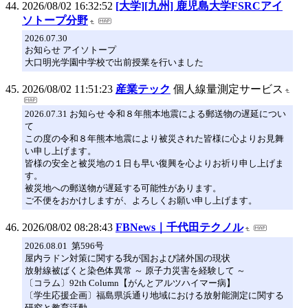
2026/08/02 16:32:52
[大学][九州] 鹿児島大学FSRCアイ
ソトープ分野
2026.07.30
お知らせ アイソトープ
大口明光学園中学校で出前授業を行いました
2026/08/02 11:51:23
産業テック
個人線量測定サービス
2026.07.31 お知らせ 令和８年熊本地震による郵送物の遅延につい
て
この度の令和８年熊本地震により被災された皆様に心よりお見舞
い申し上げます。
皆様の安全と被災地の１日も早い復興を心よりお祈り申し上げま
す。
被災地への郵送物が遅延する可能性があります。
ご不便をおかけしますが、よろしくお願い申し上げます。
2026/08/02 08:28:43
FBNews｜千代田テクノル
2026.08.01 第596号
屋内ラドン対策に関する我が国および諸外国の現状
放射線被ばくと染色体異常 ～ 原子力災害を経験して ～
〔コラム〕92th Column【がんとアルツハイマー病】
〔学生応援企画〕福島県浜通り地域における放射能測定に関する
研究と教育活動