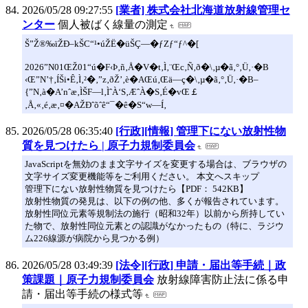
2026/05/28 09:27:55
[業者] 株式会社北海道放射線管理セ
ンター
個人被ばく線量の測定
Š”Ž®‰ïŽÐ–kŠC“¹•úŽË�üŠÇ—�ƒZƒ“ƒ^�[
2026”N01ŒŽ01“ú�F‹Þ‚ñ‚Å�V�t‚Ì‚¨Œc‚Ñ‚ð�\‚µ�ã‚°‚Ü‚·�B
‹Œ”N’†‚ÍŠi•Ê‚Ì‚²�‚”z‚ðŽ’‚è�AŒú‚­Œä—ç�\‚µ�ã‚°‚Ü‚·�B–
{”N‚à�A’nˆæ‚ÌŠF—l‚ÌˆÀ‘S‚ÆˆÀ�S‚É�vŒ￡
‚Å‚«‚é‚æ‚¤�AŽÐˆõˆê“¯�ê�S“w—Í‚
2026/05/28 06:35:40
[行政][情報] 管理下にない放射性物
質を見つけたら | 原子力規制委員会
JavaScriptを無効のまま文字サイズを変更する場合は、ブラウザの
文字サイズ変更機能等をご利用ください。 本文へスキップ
管理下にない放射性物質を見つけたら【PDF： 542KB】
放射性物質の発見は、以下の例の他、多くが報告されています。
放射性同位元素等規制法の施行（昭和32年）以前から所持してい
た物で、放射性同位元素との認識がなかったもの（特に、ラジウ
ム226線源が病院から見つかる例）
2026/05/28 03:49:39
[法令][行政] 申請・届出等手続｜政
策課題｜原子力規制委員会
放射線障害防止法に係る申
請・届出等手続の様式等