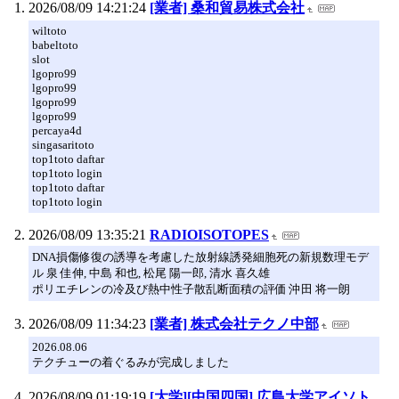
2026/08/09 14:21:24
[業者] 桑和貿易株式会社
wiltoto
babeltoto
slot
lgopro99
lgopro99
lgopro99
lgopro99
percaya4d
singasaritoto
top1toto daftar
top1toto login
top1toto daftar
top1toto login
2026/08/09 13:35:21
RADIOISOTOPES
DNA損傷修復の誘導を考慮した放射線誘発細胞死の新規数理モデ
ル 泉 佳伸, 中島 和也, 松尾 陽一郎, 清水 喜久雄
ポリエチレンの冷及び熱中性子散乱断面積の評価 沖田 将一朗
2026/08/09 11:34:23
[業者] 株式会社テクノ中部
2026.08.06
テクチューの着ぐるみが完成しました
2026/08/09 01:19:19
[大学][中国四国] 広島大学アイソト