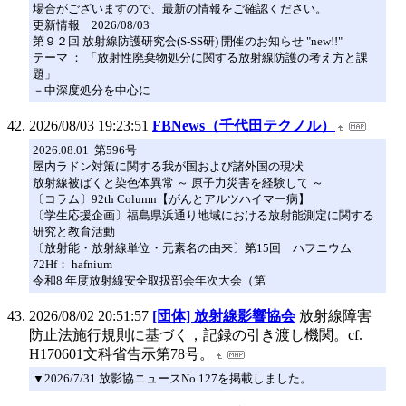
場合がございますので、最新の情報をご確認ください。
更新情報 2026/08/03
第９２回 放射線防護研究会(S-SS研) 開催のお知らせ "new!!"
テーマ ： 「放射性廃棄物処分に関する放射線防護の考え方と課
題」
－中深度処分を中心に
2026/08/03 19:23:51
FBNews（千代田テクノル）
2026.08.01 第596号
屋内ラドン対策に関する我が国および諸外国の現状
放射線被ばくと染色体異常 ～ 原子力災害を経験して ～
〔コラム〕92th Column【がんとアルツハイマー病】
〔学生応援企画〕福島県浜通り地域における放射能測定に関する
研究と教育活動
〔放射能・放射線単位・元素名の由来〕第15回 ハフニウム
72Hf： hafnium
令和8 年度放射線安全取扱部会年次大会（第
2026/08/02 20:51:57
[団体] 放射線影響協会
放射線障害
防止法施行規則に基づく，記録の引き渡し機関。cf.
H170601文科省告示第78号。
▼2026/7/31 放影協ニュースNo.127を掲載しました。