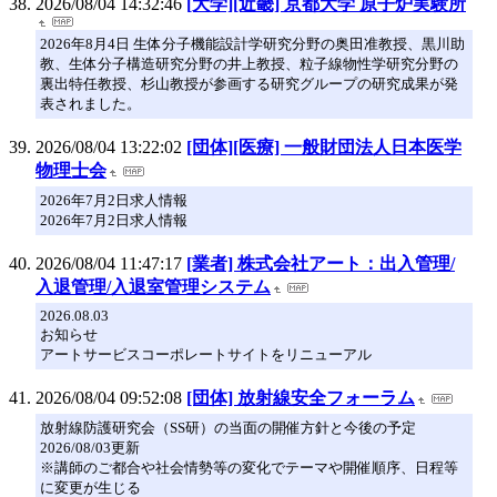
2026/08/04 14:32:46
[大学][近畿] 京都大学 原子炉実験所
2026年8月4日 生体分子機能設計学研究分野の奥田准教授、黒川助
教、生体分子構造研究分野の井上教授、粒子線物性学研究分野の
裏出特任教授、杉山教授が参画する研究グループの研究成果が発
表されました。
2026/08/04 13:22:02
[団体][医療] 一般財団法人日本医学
物理士会
2026年7月2日求人情報
2026年7月2日求人情報
2026/08/04 11:47:17
[業者] 株式会社アート：出入管理/
入退管理/入退室管理システム
2026.08.03
お知らせ
アートサービスコーポレートサイトをリニューアル
2026/08/04 09:52:08
[団体] 放射線安全フォーラム
放射線防護研究会（SS研）の当面の開催方針と今後の予定
2026/08/03更新
※講師のご都合や社会情勢等の変化でテーマや開催順序、日程等
に変更が生じる