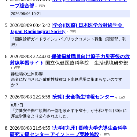
ープ総合部
2026/08/06 10:21
2026/08/09 00:45:42
[学会][医療] 日本医学放射線学会-
Japan Radiological Society
「画像診断ガイドライン」パブリックコメント募集（頭頸部、乳
房）
2026/08/08 22:44:00
保健福祉職員向け原子力災害後の放
射線学習サイト
国立保健医療科学院 生活環境研究部
静磁場の生体影響
患者に投与された放射性核種は下水処理場に集まらないのです
か？
2026/08/08 22:25:58
[安衛] 安全衛生情報センター
8月7日
「労働安全衛生規則の一部を改正する省令」が令和8年6月30日に
厚生労働省より公布されました。
2026/08/08 21:54:55
[大学][九州] 長崎大学先導生命科学
研究支援センター アイソトープ実験施設