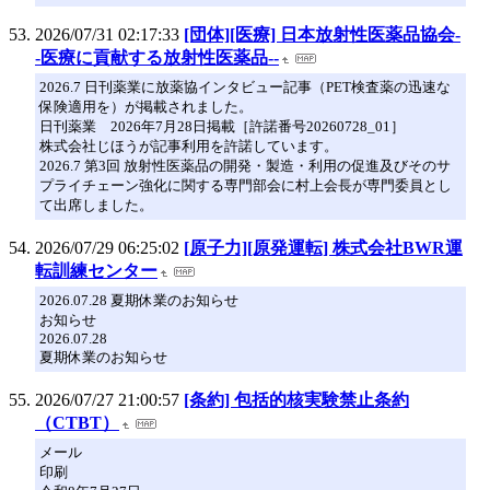
2026/07/31 02:17:33
[団体][医療] 日本放射性医薬品協会-
-医療に貢献する放射性医薬品--
2026.7 日刊薬業に放薬協インタビュー記事（PET検査薬の迅速な
保険適用を）が掲載されました。
日刊薬業 2026年7月28日掲載［許諾番号20260728_01］
株式会社じほうが記事利用を許諾しています。
2026.7 第3回 放射性医薬品の開発・製造・利用の促進及びそのサ
プライチェーン強化に関する専門部会に村上会長が専門委員とし
て出席しました。
2026/07/29 06:25:02
[原子力][原発運転] 株式会社BWR運
転訓練センター
2026.07.28 夏期休業のお知らせ
お知らせ
2026.07.28
夏期休業のお知らせ
2026/07/27 21:00:57
[条約] 包括的核実験禁止条約
（CTBT）
メール
印刷