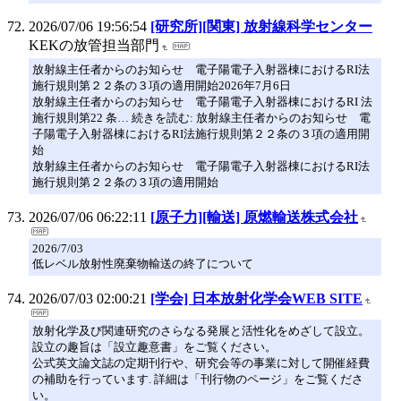
2026/07/06 19:56:54
[研究所][関東] 放射線科学センター
KEKの放管担当部門
放射線主任者からのお知らせ 電子陽電子入射器棟におけるRI法
施行規則第２２条の３項の適用開始2026年7月6日
放射線主任者からのお知らせ 電子陽電子入射器棟におけるRI 法
施行規則第22 条… 続きを読む: 放射線主任者からのお知らせ 電
子陽電子入射器棟におけるRI法施行規則第２２条の３項の適用開
始
放射線主任者からのお知らせ 電子陽電子入射器棟におけるRI法
施行規則第２２条の３項の適用開始
2026/07/06 06:22:11
[原子力][輸送] 原燃輸送株式会社
2026/7/03
低レベル放射性廃棄物輸送の終了について
2026/07/03 02:00:21
[学会] 日本放射化学会WEB SITE
放射化学及び関連研究のさらなる発展と活性化をめざして設立。
設立の趣旨は「設立趣意書」をご覧ください。
公式英文論文誌の定期刊行や、研究会等の事業に対して開催経費
の補助を行っています. 詳細は「刊行物のページ」をご覧くださ
い。