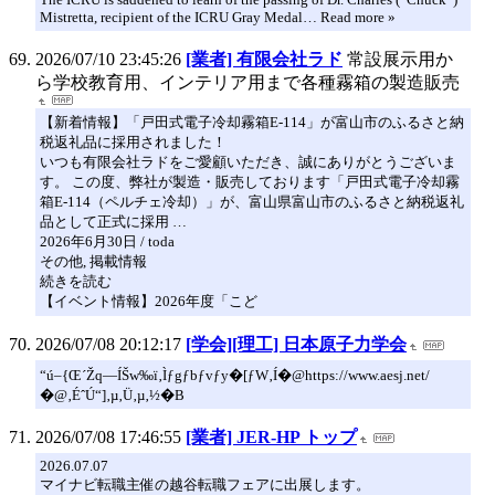
Mistretta, recipient of the ICRU Gray Medal… Read more »
2026/07/10 23:45:26
[業者] 有限会社ラド
常設展示用か
ら学校教育用、インテリア用まで各種霧箱の製造販売
【新着情報】「戸田式電子冷却霧箱E-114」が富山市のふるさと納
税返礼品に採用されました！
いつも有限会社ラドをご愛顧いただき、誠にありがとうございま
す。 この度、弊社が製造・販売しております「戸田式電子冷却霧
箱E-114（ペルチェ冷却）」が、富山県富山市のふるさと納税返礼
品として正式に採用 …
2026年6月30日 / toda
その他, 掲載情報
続きを読む
【イベント情報】2026年度「こど
2026/07/08 20:12:17
[学会][理工] 日本原子力学会
“ú–{Œ´Žq—ÍŠw‰ï‚Ìƒgƒbƒvƒy�[ƒW‚Í�@https://www.aesj.net/
�@‚ÉˆÚ“]‚µ‚Ü‚µ‚½�B
2026/07/08 17:46:55
[業者] JER-HP トップ
2026.07.07
マイナビ転職主催の越谷転職フェアに出展します。