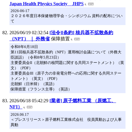
Japan Health Physics Society JHPS
2026-06-17
２０２６年度日本保健物理学会・シンポジウム 資料の配布につい
て
2026/06/19 02:32:54
[法令][条約] 核兵器不拡散条約
（NPT） ｜ 外務省
保障措置
令和8年6月18日
第11回核兵器不拡散条約（NPT）運用検討会議について（外務大
臣談話）（令和8年5月23日）
主要委員会II（北朝鮮の核問題に関する共同ステートメント）（英
文）（PDF）
主要委員会III（原子力の非発電分野への応用に関する共同ステー
トメント）（英文）（PDF）
北朝鮮（日米韓）（英語）
保障措置（フランス主導）（英語）
2026/06/18 05:42:29
[業者] 原子燃料工業 （原燃工、
NFI）
2026.06.17
＜プレスリリース＞原子燃料工業株式会社 役員異動および人事
異動