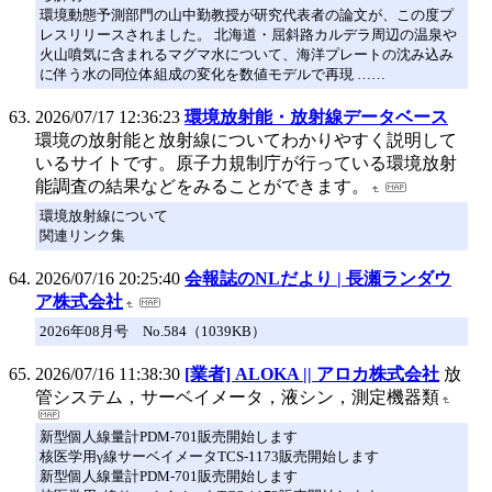
環境動態予測部門の山中勤教授が研究代表者の論文が、この度プ
レスリリースされました。 北海道・屈斜路カルデラ周辺の温泉や
火山噴気に含まれるマグマ水について、海洋プレートの沈み込み
に伴う水の同位体組成の変化を数値モデルで再現 ……
2026/07/17 12:36:23
環境放射能・放射線データベース
環境の放射能と放射線についてわかりやすく説明して
いるサイトです。原子力規制庁が行っている環境放射
能調査の結果などをみることができます。
環境放射線について
関連リンク集
2026/07/16 20:25:40
会報誌のNLだより | 長瀬ランダウ
ア株式会社
2026年08月号 No.584（1039KB）
2026/07/16 11:38:30
[業者] ALOKA || アロカ株式会社
放
管システム，サーベイメータ，液シン，測定機器類
新型個人線量計PDM-701販売開始します
核医学用γ線サーベイメータTCS-1173販売開始します
新型個人線量計PDM-701販売開始します