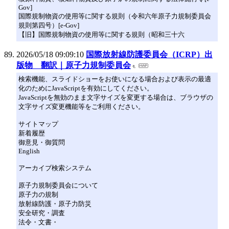
Gov]
国際規制物資の使用等に関する規則（令和六年原子力規制委員会
規則第四号）[e-Gov]
【旧】国際規制物資の使用等に関する規則（昭和三十六
2026/05/18 09:09:10
国際放射線防護委員会（ICRP）出
版物 翻訳｜原子力規制委員会
検索機能、スライドショーをお使いになる場合および表示の最適
化のためにJavaScriptを有効にしてください。
JavaScriptを無効のまま文字サイズを変更する場合は、ブラウザの
文字サイズ変更機能等をご利用ください。
サイトマップ
新着履歴
御意見・御質問
English
アーカイブ検索システム
原子力規制委員会について
原子力の規制
放射線防護・原子力防災
安全研究・調査
法令・文書・