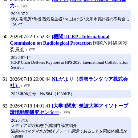
力-
2026.07.21
伊方発電所3号機 蒸気発生器3Aにおける2次系水質計器の不具合に
ついて
2026/07/22 15:52:32
[機関] ICRP - International
Commission on Radiological Protection
国際放射線防護
委員会
2026-07-14
ICRP Chair Delivers Keynote at HPS 2026 International Collaboration
Session
2026/07/18 20:00:44
NLだより（長瀬ランダウア株式会
社）
2026年08月号 No.584（1039KB）
2026/07/18 14:01:41
[大学][関東] 筑波大学アイソトープ
環境動態研究センター
2026 7/16
メディア 環境動態予測部門 論文紹介
温泉中のマグマ水が海洋プレート起源であることを同位体組成か
ら解明