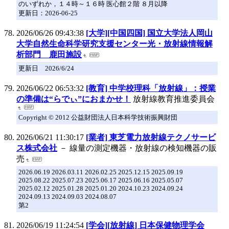
のいずれか，１４時～１６時 医心館２階 ８月以降
更新日：2026-06-25
2026/06/26 09:43:38
[大学][中国四国] 国立大学法人岡山
大学自然生命科学研究支援センター光・放射線情報解
析部門 鹿田施設
更新日 2026/6/24
2026/06/22 06:53:32
[教育] 中学校理科「放射線」：授業
の準備は“らでぃ”におまかせ！
放射線教育推進委員会
Copyright © 2012 公益財団法人日本科学技術振興財団
2026/06/21 11:30:17
[業者] 東芝電力放射線テクノサービ
ス株式会社
－ 線量の測定機器・放射線の検知機器の販
売
2026.06.19 2026.03.11 2026.02.25 2025.12.15 2025.09.19
2025.08.22 2025.07.23 2025.06.17 2025.06.16 2025.05.07
2025.02.12 2025.01.28 2025.01.20 2024.10.23 2024.09.24
2024.09.13 2024.09.03 2024.08.07
第2
2026/06/19 11:24:54
[学会][放射線] 日本保健物理学会