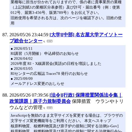
業種毎に担当が分かれておりますので、係の者に貴事業所の業種
（上記別紙1の業種区分表参照）及び許可・届出番号（例：使第
012号、届第3-456号、販第789号）をお伝え下さい。
旧姓使用を希望される方は、次のページを確認下さい。旧姓の使
用
2026/05/26 23:44:59
[大学][中部] 名古屋大学アイソトー
プ総合センター
● 2026/05/11
RI講習（5月開催） 申込締切のお知らせ
● 2026/04/02
2026年度 RI・X線講習会(英語)の日程を増設しました
● 2026/03/05
RIセンターの広報誌 Tracer78 発行のお知らせ
● 2025/09/09
メールアドレス変更のおしらせ
2026/05/26 07:39:56
[法令][行政] 保障措置関係法令集｜
政策課題｜原子力規制委員会
保障措置 ウランやトリ
ウムなどの管理
JavaScriptを無効のまま文字サイズを変更する場合は、ブラウザの
文字サイズ変更機能等をご利用ください。 本文へスキップ
核原料物質、核燃料物質及び原子炉の規制に関する法律[e-Gov]
核原料物質、核燃料物質及び原子炉の規制に関する法律施行令[e-