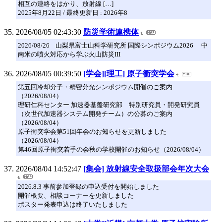
相互の連絡をはかり、放射線 […]
2025年8月22日 / 最終更新日 : 2026年8
2026/08/05 02:43:30
防災学術連携体
2026/08/26 山梨県富士山科学研究所 国際シンポジウム2026 中
南米の噴火対応から学ぶ火山防災III
2026/08/05 00:39:50
[学会][理工] 原子衝突学会
第五回冷却分子・精密分光シンポジウム開催のご案内
（2026/08/04）
理研仁科センター 加速器基盤研究部 特別研究員・開発研究員
（次世代加速器システム開発チーム）の公募のご案内
（2026/08/04）
原子衝突学会第51回年会のお知らせを更新しました
（2026/08/04）
第46回原子衝突若手の会秋の学校開催のお知らせ（2026/08/04）
2026/08/04 14:52:47
[集会] 放射線安全取扱部会年次大会
2026.8.3 事前参加登録の申込受付を開始しました
開催概要、相談コーナーを更新しました
ポスター発表申込は終了いたしました