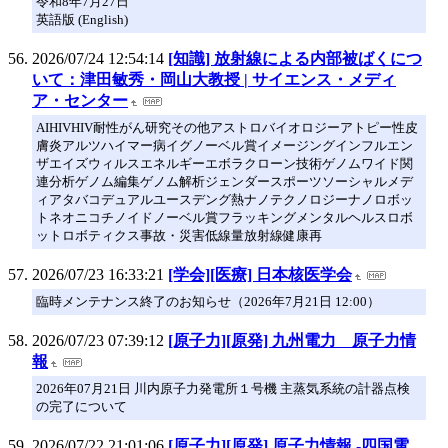
令和8年7月27日
英語版 (English)
2026/07/24 12:54:14
[知識] 放射線による内部被ばくにつ
いて：津田敏秀・岡山大教授 | サイエンス・メディ
ア・センター
AIHIVHIV耐性がん研究その他アストロバイオロジーアトピー性皮
膚炎アルツハイマー病イグノーベル賞イメージングインフルエン
ザエイズウィルスエネルギーエボラクローン技術ゲノムワイド関
連分析ゲノム編集ゲノム解析ジェンダースポーツソーシャルメデ
ィアタバコデュアルユースデング熱ナノテクノロジーナノロボッ
トネオニコチノイドノーベル賞フラッキングメンタルヘルスロボ
ットロボティクス事故・災害低線量放射線健康再
2026/07/23 16:33:21
[学会][医療] 日本核医学会
臨時メンテナンス終了のお知らせ（2026年7月21日 12:00）
2026/07/23 07:39:12
[原子力][原発] 九州電力 原子力情
報
2026年07月21日 川内原子力発電所１号機 主蒸気系統の計器点検
の完了について
2026/07/22 21:01:06
[原子力][原発] 原子力情報 -四国電