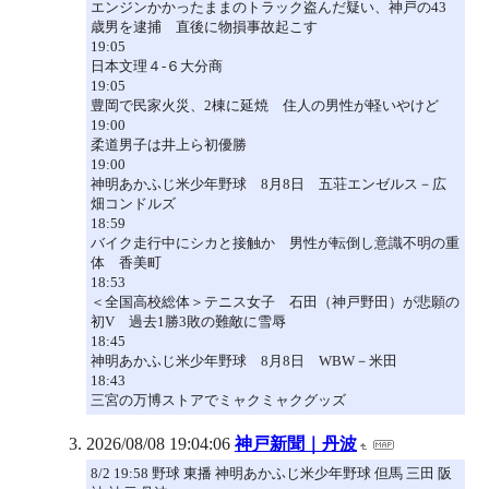
エンジンかかったままのトラック盗んだ疑い、神戸の43
歳男を逮捕 直後に物損事故起こす
19:05
日本文理４-６大分商
19:05
豊岡で民家火災、2棟に延焼 住人の男性が軽いやけど
19:00
柔道男子は井上ら初優勝
19:00
神明あかふじ米少年野球 8月8日 五荘エンゼルス－広
畑コンドルズ
18:59
バイク走行中にシカと接触か 男性が転倒し意識不明の重
体 香美町
18:53
＜全国高校総体＞テニス女子 石田（神戸野田）が悲願の
初V 過去1勝3敗の難敵に雪辱
18:45
神明あかふじ米少年野球 8月8日 WBW－米田
18:43
三宮の万博ストアでミャクミャクグッズ
2026/08/08 19:04:06
神戸新聞｜丹波
8/2 19:58 野球 東播 神明あかふじ米少年野球 但馬 三田 阪