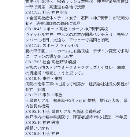
古里へ行楽地へ、帰省ラッシュ本格化 神戸空港発着便は
一部で満席 高速道も各地で渋滞
8/8 17:55 社会 神戸空港
＜全国高校総体＞テニス女子 石田（神戸野田）が悲願の
初V 過去1勝3敗の難敵に雪辱
8/8 18:45 スポーツ 高校スポーツ 神戸野田高校
ヴィッセル神戸、中京大の岩本が開幕ベンチ入り 先発メ
ンバーに権田、大迫ら アウェーで福岡と初戦
8/8 17:25 スポーツ ヴィッセル
夏の甲子園、ユニホームにも熱視線 デザイン変更で多彩
に ファンの通な楽しみ方
8/8 17:05 社会 高校野球 瞬感
三宮の万博ストアでミャクミャクグッズ万引疑い 60歳
の男逮捕「転売しようと思って」
8/8 18:40 事件・事故
病院の改修工事中に誤って転落か 建築会社社長の男性が
死亡 姫路
8/8 17:25 事件・事故
＜県政リアル 知事就任5年＞(6)距離感 離れた大阪、県
内首長も模索
8/8 05:10 社会 県政リアル 再負託 斎藤県政
神戸市内の精神科病院で、障害者虐待3件を認定 25年度
8/8 05:10 神戸 医療
縁起いいかも！
8/8 16:26 社会 神戸