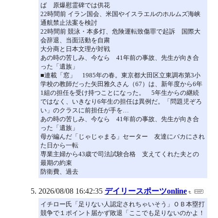
ば 原爆慰霊碑では供花
22時間前 イラン国会、米国やイスラエルのホルムズ海峡
通航禁止法案を検討
22時間前 競泳・本多灯、危険運転致傷罪で起訴 国際大
会辞退、当面活動を自粛
大分商と日本文理が対戦
あの時の苦しみ、今なら 41年前の事故、先生が向き合
った「遺族」
■連載「窓」 1985年の春。東京都大田区立東調布第3小
学校の教師だった矢田雅久さん（67）は、新年度から6年
1組の担任を受け持つことになった。 5年生からの継続
ではなく、いきなり6年生の担任は異例だ。「問題児ぞろ
い」のクラスに前担任が手を…
あの時の苦しみ、今なら 41年前の事故、先生が向き合
った「遺族」
母が編んだ「じゃじゃまる」セーター 友達にバカにされ
た日から一転
専業主婦から43歳で司法試験合格 支えてくれた夫との
最期の約束
防衛費、過去
2026/08/08 16:42:35
デイリースポーツonline
イチロー氏「足りない人認定されちゃいそう」ＯＢ本塁打
競争で１ポイント届かず敗退「ここでも足りないのかよ！