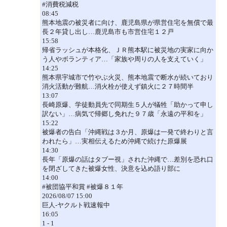
#消費税減税
08:45
熊本地震の被災者に向け、鹿児島県が県営住宅を無償で最
長２年貸し出し…鹿児島市も市営住宅１２戸
15:58
帰省ラッシュが本格化、ＪＲ熊本駅に被災地の実家に向か
う人やボランティア…「家族や周りの人を支えていく」
14:25
熊本県宇城市で竹やぶ火災、熊本地震で断水が続いており
消火活動が難航…消火栓が使えず鎮火に２７時間半
13:07
長崎原爆、学徒動員先で同期生５人が犠牲「助かって申し
訳ない」…病気で帰郷し免れた９７歳「永遠の平和を」
15:22
被爆者の告白「沖縄戦は３か月、原爆は一発で終わりと言
われたら」…実相伝えるため沖縄で続けた原爆展
14:30
長年「原爆の話はタブー視」された沖縄で…差別を恐れ口
を閉ざしてきた被爆女性、決意を込め語り部に
14:00
#被団協平和賞 #被爆８１年
2026/08/07 15:00
巨人-ヤクルト戦速報中
16:05
1 - 1