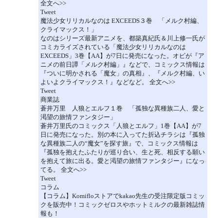
全文へ>>
Tweet
魔法少女リリカルなのは EXCEEDS３巻 「メルク村編、
クライマックス！」
なのはシリーズ最新アニメを、都築真紀氏＆川上修一氏が
コミカライズされている「魔法少女リリカルなのは
EXCEEDS」3巻【AA】が7日に発売になった。オビが『ア
ニメの前日譚「メルク村編」』などで、コミックス情報は
『ついに明かされる「魔女」の真相』、『メルク村編、い
よいよクライマックス！』などなど。 全文へ>>
Tweet
商業誌
蒼井万里 人狼とエルフ１巻 「孤独な異種族二人、愛と
渇望の旅情ファンタジー」
蒼井万里氏のコミックス「人狼とエルフ」1巻【AA】が7
日に発売になった。別の本に入ってた折込チラシは『孤独
な異種族二人の“魔女”を探す旅』で、コミックス情報は
『孤独を抱えたふたりが巡り合い、生と死、相反する願い
を抱えて旅に出る。愛と渇望の旅情ファンタジー』になっ
てる。 全文へ>>
Tweet
コラム
【コラム】Komifloストアでkakao先生の受注限定版コミッ
クを販売中！コミックゼロスやホットミルクの最新雑誌情
報も！