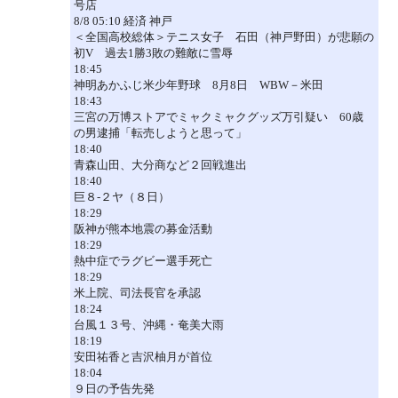
号店
8/8 05:10 経済 神戸
＜全国高校総体＞テニス女子 石田（神戸野田）が悲願の
初V 過去1勝3敗の難敵に雪辱
18:45
神明あかふじ米少年野球 8月8日 WBW－米田
18:43
三宮の万博ストアでミャクミャクグッズ万引疑い 60歳
の男逮捕「転売しようと思って」
18:40
青森山田、大分商など２回戦進出
18:40
巨８-２ヤ（８日）
18:29
阪神が熊本地震の募金活動
18:29
熱中症でラグビー選手死亡
18:29
米上院、司法長官を承認
18:24
台風１３号、沖縄・奄美大雨
18:19
安田祐香と吉沢柚月が首位
18:04
９日の予告先発