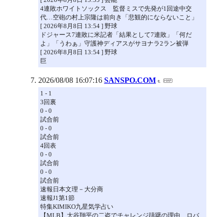
4連敗ホワイトソックス 監督ミスで先発が1回途中交
代…空砲の村上宗隆は前向き「悲観的にならないこと」
[ 2026年8月8日 13:54 ] 野球
ドジャース7連敗に米記者「結果として7連敗」「何だ
よ」「うわぁ」守護神ディアスがサヨナラ2ラン被弾
[ 2026年8月8日 13:54 ] 野球
巨
2026/08/08 16:07:16
SANSPO.COM
1 - 1
3回裏
0 - 0
試合前
0 - 0
試合前
4回表
0 - 0
試合前
0 - 0
試合前
速報日本文理－大分商
速報J1第1節
特集KIMIKO九星気学占い
【MLB】大谷翔平の二盗でチャレンジ躊躇の理由 ロバ