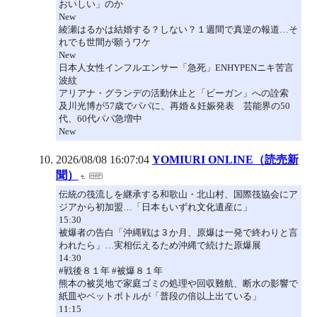
おいしい」のか
New
綾瀬はるかは結婚する？しない？１週間で真逆の報道…そ
れでも世間が願うワケ
New
日本人女性インフルエンサー「急死」ENHYPENニキ苦言
波紋
アリアナ・グランデの活動休止と「ビーガン」への詮索
及川光博が57歳でパパに、再婚＆妊娠発表 芸能界の50
代、60代パパ急増中
New
2026/08/08 16:07:04
YOMIURI ONLINE（読売新
聞）
伝統の筏流しを継承する和歌山・北山村、国際筏協会にア
ジアから初加盟…「日本もいずれ文化遺産に」
15:30
被爆者の告白「沖縄戦は３か月、原爆は一発で終わりと言
われたら」…実相伝えるため沖縄で続けた原爆展
14:30
#戦後８１年 #被爆８１年
熊本の被災地で家庭ゴミの処理や回収難航、断水の影響で
紙皿やペットボトルが「普段の倍以上出ている」
11:15