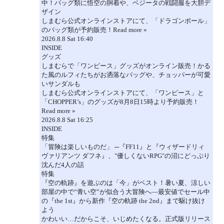
中！バッグ類に悟空の胴着や、ベジータの戦闘服を大胆デ
ザイン
しまむら公式オンラインストアにて、「ドラゴンボール」
のバッグ類が予約販売！Read more »
2026.8.8 Sat 16:40
INSIDE
グッズ
しまむらで「ワンピース」グッズがオンライン販売！かる
た風のルフィたちがお洒落なバッグや、チョッパーが可愛
いサンダルも
しまむら公式オンラインストアにて、「ワンピース」と
「CHOPPER’s」のグッズが8月8日15時より予約販売！
Read more »
2026.8.8 Sat 16:25
INSIDE
特集
「冒険は楽しいものだ」 ─『FF11』と『ウィザードリィ
ヴァリアンツ ダフネ』、"優しくないRPG"の沼にどっぷり
沈んだ4人の話
特集
『空の軌跡』を遊ぶのは「今」がベスト！暑い夏、涼しい
部屋の中で“青い空”が似合う大冒険へ―最安値でセール中
の『the 1st』から新作『空の軌跡 the 2nd』まで駆け抜け
よう
かわいい…だからこそ、いじめたくなる。正式版リリース