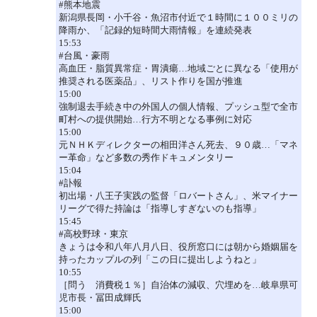
#熊本地震
新潟県長岡・小千谷・魚沼市付近で１時間に１００ミリの
降雨か、「記録的短時間大雨情報」を連続発表
15:53
#台風・豪雨
高血圧・脂質異常症・胃潰瘍…地域ごとに異なる「使用が
推奨される医薬品」、リスト作りを国が推進
15:00
強制退去手続き中の外国人の個人情報、プッシュ型で全市
町村への提供開始…行方不明となる事例に対応
15:00
元ＮＨＫディレクターの相田洋さん死去、９０歳…「マネ
ー革命」など多数の秀作ドキュメンタリー
15:04
#訃報
初出場・八王子実践の監督「ロバートさん」、米マイナー
リーグで得た持論は「指導しすぎないのも指導」
15:45
#高校野球・東京
きょうは令和八年八月八日、役所窓口には朝から婚姻届を
持ったカップルの列「この日に提出しようねと」
10:55
［問う 消費税１％］自治体の減収、穴埋めを…岐阜県可
児市長・冨田成輝氏
15:00