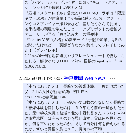
の『パルワールド』プレイヤーに訊く“キュートアグレッ
ション×パル”の底知れぬ魅力とは
『崩壊：スターレイル』爻光とUGREENのコラボは「限定
ギフトBOX」が超豪華！全6商品に使える5％オフクーポ
ンやコスプレイヤー撮影会など、盛りだくさんでお届け
若手抜擢の環境で学んだこと――アプリボットの運営プロ
デューサーが語る「巻き込み力」の重要性
『Identity V 第五人格』の新モード「手記の加筆」はPvE
と聞いたけれど……実際どうなの？集まってプレイしてみ
た！【プレイレポ】
0.03msの圧倒的応答速度やリフレッシュレートで勝ちにこ
だわる！鮮やかなQD-OLEDパネル搭載のGigaCrysta「EX-
GDQ271UEL
2026/08/08 19:16:07
神戸新聞 Web News
「本当にあったんよ」長崎での被爆体験、一度だけ語った
父 2世の女性が祈念式典に初出席へ
8/8 17:20 社会 戦後81年
「本当にあったんよ」。穏やかで口数の少ない父が長崎で
の被爆体験を口にしたのは、５０年近く前の一度きりだっ
た。元中学校教員で被爆２世の中西利香さん（６６）＝神
戸市垂水区＝は今もその姿を思い出す。父は何を見たの
か、何を言いたかったのか。そして自分は何を伝えられる
のか。悔いと覚悟を胸に９日、長崎市の平和