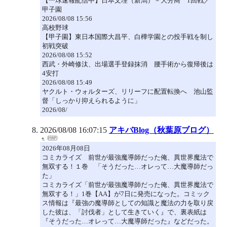
【一球速報配信中】日本文理（新潟）－大分商 1回戦／
甲子園
2026/08/08 15:56
高校野球
【甲子園】東日本国際大昌平、白樺学園との投手戦を制し
初戦突破
2026/08/08 15:52
西武・外崎修汰、出場選手登録抹消 腰手術から復帰後は
4安打
2026/08/08 15:49
ヤクルト・ウォルターズ、リリーフに配置転換へ 池山監
督「しっかり抑えられるように」
2026/08/
2026/08/08 16:07:15
アキバBlog（秋葉原ブログ）
2026年08月08日
コミカライズ 前世が最強魔導師だった俺、異世界魔法で
無双する！１巻 「そうだった…オレって…大魔導師だっ
た」
コミカライズ「前世が最強魔導師だった俺、異世界魔法で
無双する！」1巻【AA】が7日に発売になった。コミック
ス情報は『最強の魔導師としての知識と魔法の力を取り戻
した彼は、「討伐者」として生きていく』で、裏表紙は
『そうだった…オレって…大魔導師だった』などだった。