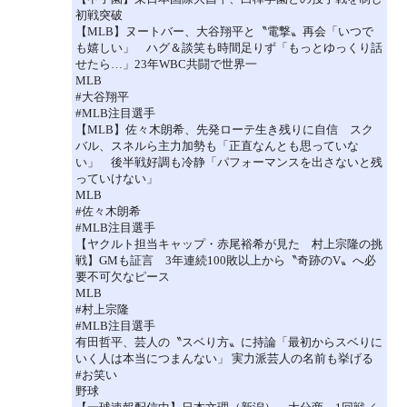
初戦突破
【MLB】ヌートバー、大谷翔平と〝電撃〟再会「いつで
も嬉しい」 ハグ＆談笑も時間足りず「もっとゆっくり話
せたら…」23年WBC共闘で世界一
MLB
#大谷翔平
#MLB注目選手
【MLB】佐々木朗希、先発ローテ生き残りに自信 スク
バル、スネルら主力加勢も「正直なんとも思っていな
い」 後半戦好調も冷静「パフォーマンスを出さないと残
っていけない」
MLB
#佐々木朗希
#MLB注目選手
【ヤクルト担当キャップ・赤尾裕希が見た 村上宗隆の挑
戦】GMも証言 3年連続100敗以上から〝奇跡のV〟へ必
要不可欠なピース
MLB
#村上宗隆
#MLB注目選手
有田哲平、芸人の〝スベり方〟に持論「最初からスベりに
いく人は本当につまんない」 実力派芸人の名前も挙げる
#お笑い
野球