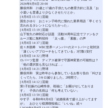
2026年8月6日 20:00
勝俣州和 21歳と17歳の子供たちの教育方針に言及「お
小遣いも普通より少なくさせたりとか」
[ 8月8日 15:15 ] 芸能
国生さゆり おニャン子時代に憧れた業界用語「早くそう
言われるタレントになりたかった」
[ 8月8日 15:19 ] 芸能
山下智久の神対応が話題 活動30周年記念でファンをク
ルーズ船に無料招待 「太っ腹」「素敵」の声
[ 8月8日 14:37 ] 芸能
佐々木朗希 WBC世界一メンバーのヌートバーと初対決
「凄くいいアプローチをしてきている」3打数1安打
[ 8月8日 14:32 ] 野球
ロバーツ監督 ディアス被弾で守護神変更の可能性は？
「他の選択肢も見なければ…」
[ 8月8日 14:21 ] 野球
勝俣州和 実は昨年から参加しているお祭り告白「叫びま
くってたら、3キロ減りました。2時間で」
[ 8月8日 14:12 ] 芸能
第1子妊娠の山崎怜奈、祝福に「お騒がせしておりま
す」 子供の名前は「何も考えていない」
[ 8月8日 13:59 ] 芸能
やす子 令和8年8月8日「結婚発表で盛り上がってます
が」 おひとり様満喫投稿に「いいね」続々
[ 2026年8月8日 13:55 ] 芸能