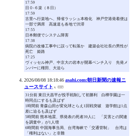
17:59
日０-６楽（８日）
17:59
古里へ行楽地へ、帰省ラッシュ本格化 神戸空港発着便は
一部で満席 高速道も各地で渋滞
17:55
日本郵便でシステム障害
17:38
病院の改修工事中に誤って転落か 建築会社社長の男性が
死亡 姫路
17:25
ヴィッセル神戸、中京大の岩本が開幕ベンチ入り 先発メ
ンバーに権田、大迫ら
2026/08/08 18:18:46
asahi.com:朝日新聞の速報ニ
ュースサイト
31分前 東日大昌平が投手戦制して初勝利 白樺学園は一
時同点にするも及ばず
1時間前 青森山田が変化球とらえ1回戦突破 遊学館は1点
差に迫るも及ばず
5時間前 熊本地震、県発表の死者39人に 「災害との関連
を調査中」が1人増
6時間前 中国海事当局、台湾海峡で「交通管制」 台湾は
「権利はない」と非難