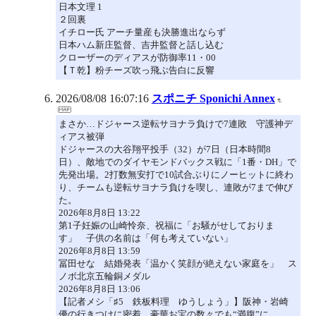
日本文理 1
２回裏
イチロー氏 アーチ量産も決勝進出ならず
日本ハム新庄監督、吉井監督と話し込む
クローザーのディアスが防御率11・00
【Ｔ乾】粉チーズ吹っ飛ぶ告白に反響
2026/08/08 16:07:16
スポニチ Sponichi Annex
まさか…ドジャース逆転サヨナラ負けで7連敗 守護神デ
ィアス被弾
ドジャースの大谷翔平投手（32）が7日（日本時間8
日）、敵地でのダイヤモンドバックス戦に「1番・DH」で
先発出場。2打数無安打で10試合ぶりにノーヒットに終わ
り、チームも逆転サヨナラ負けを喫し、連敗が7まで伸び
た。
2026年8月8日 13:22
第1子妊娠の山崎怜奈、祝福に「お騒がせしておりま
す」 子供の名前は「何も考えていない」
2026年8月8日 13:59
冨田せな 結婚発表「温かく笑顔が絶えない家庭を」 ス
ノボ北京五輪銅メダル
2026年8月8日 13:06
【記者メシ「♯5 鉄板料理 ゆうしょう」】阪神・岩崎
優の行きつけに密着 豪華お宝の数々でも“満腹”に