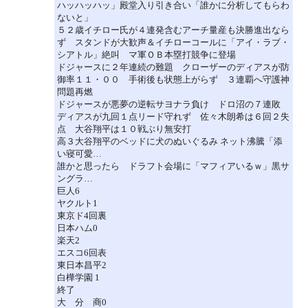
ハッハッハッ」殿堂入り引き合い「誰かに分析してもらわ
ないと」
５２歳イチロー氏が４連発含むアーチ量産も決勝進出なら
ず スタンドが大歓声＆イチローコールに「アイ・ラブ・
シアトル」絶叫 マ軍ＯＢ本塁打競争に登場
ドジャースに２年連続の難題 クローザーのディアスが防
御率１１・００ 手術後も状態上がらず ３連覇へ守護神
問題再燃
ドジャースが悪夢の逆転サヨナラ負け ドロ沼の７連敗
ディアスが九回１点リード守れず 佐々木朗希は６回２失
点 大谷翔平は１０戦ぶり無安打
高３大谷翔平のベッドに犬のぬいぐるみ ネット沸騰「添
い寝可愛…
誰かと思ったら ドラフト会場に「マフィアいるｗ」黒サ
ングラ…
巨人6
ヤクルト1
東京ド4回裏
日本ハム0
楽天2
エスコ6回表
東日本昌平2
白樺学園 1
終了
大 分 商0