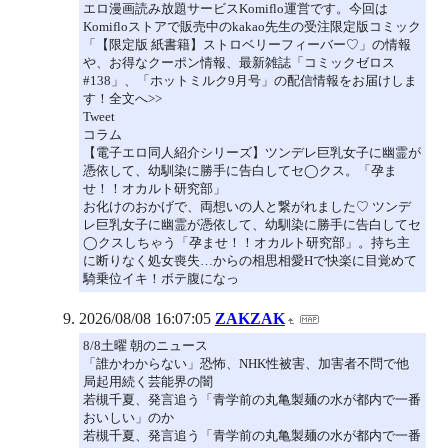
エロ漫画読み放題サービスKomiflo運営です。今回は
Komifloストアで販売中のkakao先生の受注限定版コミック
「【限定版 紙書籍】ストロベリーフィーバー♡」の情報
や、お得なクーポン情報、最新雑誌「コミックゼロス
#138」、「ホットミルク9月号」の配信情報をお届けしま
す！全文へ>>
Tweet
コラム
【電子エロ同人紹介シリーズ】ツンデレ巨乳女子に幽霊が
憑依して、幼馴染に勝手に告白してセ◯クス。「孕ま
せ！！オカルト研究部」
お化けのおかげで、両想いの人と繋がれました♡ ツンデ
レ巨乳女子に幽霊が憑依して、幼馴染に勝手に告白してセ
◯クスしちゃう「孕ませ！！オカルト研究部」。持ち主
に断りなく処女喪失…からの相思相愛Hで快楽に目覚めて
騎乗位イキ！ボテ腹になっ
2026/08/08 16:07:05
ZAKZAK
8/8土曜 朝のニュース
「誰かわからない」恐怖、NHK性被害、加害者不問で他
局起用続く芸能界の闇
若槻千夏、発言追う「青学前の丸亀製麺の水が都内で一番
おいしい」のか
若槻千夏、発言追う「青学前の丸亀製麺の水が都内で一番