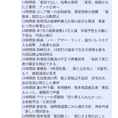
12時間前 「差別でない」知事が表明 「差別」指摘され
た三重県、アンケ公表へ
12時間前 ロシア唯一の反戦政党、選挙排除の危機 「過
激派」指定なら活動禁止
12時間前 使用済み核燃料搬入計画の提示を要請 青森・
むつ市が東電などに
19時間前 米7月の就業者数2.3万人減 市場予想を大幅に
下回る 円高が進行
20時間前 映画「ノー・アザー・ランド」協力パレスチナ
人を銃撃 入植者を起訴
20時間前 長崎日大、18安打の猛攻で立正大淞南を破る
六回以降は毎回得点
21時間前 科捜研元職員の不正で再審請求 「初めて第三
者が鑑定を検証できる」
21時間前 都構想「4特別区案」、新たな区名に「大阪市」
も？ 維新議員が意見
21時間前 元従業員の男、殺人容疑は不起訴 住宅出火、
会社役員が死亡した事件
21時間前 夏の甲子園、有明勝利 熊本地震被災者「勇気
もらった」避難所で声援
21時間前 アウェーの雰囲気「切り替えられなかった」
立命館宇治・江原主将
21時間前 参政党、福岡県議選に30人擁立方針 神谷代表
「新しい選択肢を」
22時間前 熊本地震「復旧願う」 悠仁さま初のおこと