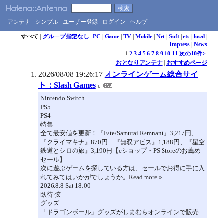
アンテナ
シンプル
ユーザー登録
ログイン
ヘルプ
すべて
|
グループ指定なし
|
PC
|
Game
|
TV
|
Mobile
|
Net
|
Soft
|
etc
|
local
|
Impress
|
News
1
2
3
4
5
6
7
8
9
10
11
次の10件>
おとなりアンテナ
|
おすすめページ
2026/08/08 19:26:17
オンラインゲーム総合サイ
ト：Slash Games
Nintendo Switch
PS5
PS4
特集
全て最安値を更新！『Fate/Samurai Remnant』3,217円、
『クライマキナ』870円、『無双アビス』1,188円、『星空
鉄道とシロの旅』3,190円【eショップ・PS Storeのお薦め
セール】
次に遊ぶゲームを探している方は、セールでお得に手に入
れてみてはいかがでしょうか。Read more »
2026.8.8 Sat 18:00
臥待 弦
グッズ
「ドラゴンボール」グッズがしまむらオンラインで販売