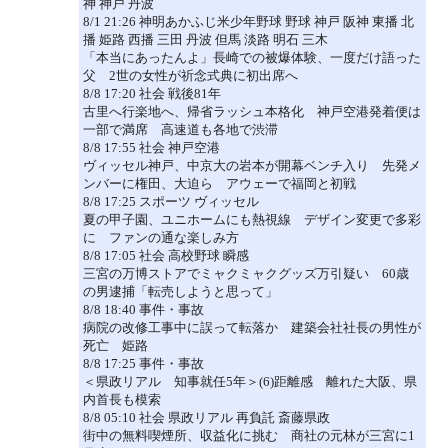
神 神戸 丹波
8/1 21:26 神明あかふじ米少年野球 野球 神戸 阪神 東播 北
播 姫路 西播 三田 丹波 但馬 淡路 明石 三木
「本当にあったんよ」長崎での被爆体験、一度だけ語った
父 2世の女性が祈念式典に初出席へ
8/8 17:20 社会 戦後81年
古里へ行楽地へ、帰省ラッシュ本格化 神戸空港発着便は
一部で満席 高速道も各地で渋滞
8/8 17:55 社会 神戸空港
ヴィッセル神戸、中京大の岩本が開幕ベンチ入り 先発メ
ンバーに権田、大迫ら アウェーで福岡と初戦
8/8 17:25 スポーツ ヴィッセル
夏の甲子園、ユニホームにも熱視線 デザイン変更で多彩
に ファンの通な楽しみ方
8/8 17:05 社会 高校野球 瞬感
三宮の万博ストアでミャクミャクグッズ万引疑い 60歳
の男逮捕「転売しようと思って」
8/8 18:40 事件・事故
病院の改修工事中に誤って転落か 建築会社社長の男性が
死亡 姫路
8/8 17:25 事件・事故
＜県政リアル 知事就任5年＞(6)距離感 離れた大阪、県
内首長も模索
8/8 05:10 社会 県政リアル 再負託 斎藤県政
街中の無料喫煙所、収益化に挑む 商社の元林が三宮に1