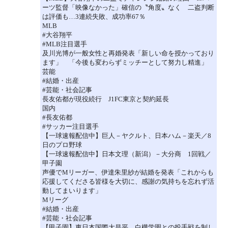
ーツ監督「映像なかった」確信の〝角度〟なく 二盗判断
は評価も…3連続失敗、成功率67％
MLB
#大谷翔平
#MLB注目選手
及川光博が一般女性と再婚発表「新しい命を授かっており
ます」 「今後も変わらずミッチーとして努力し精進」
芸能
#結婚・出産
#芸能・社会記事
長友佑都が現役続行 J1FC東京と契約延長
国内
#長友佑都
#サッカー注目選手
【一球速報配信中】巨人－ヤクルト、日本ハム－楽天／8
日のプロ野球
【一球速報配信中】日本文理（新潟）－大分商 1回戦／
甲子園
声優でMリーガー、伊達朱里紗が結婚を発表「これからも
応援してくださる皆様を大切に、感謝の気持ちを忘れず活
動してまいります」
Mリーグ
#結婚・出産
#芸能・社会記事
【甲子園】東日本国際大昌平、白樺学園との投手戦を制し