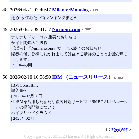
2026/04/21 03:40:47
Milano::Monolog
翔 から 住みたい街ランキングまとめ
2026/03/25 09:41:17
Narinari.com
ナリナリドットコム 重要なお知らせ
サイト閉鎖のご挨拶
【謹告】「Narinari.com」サービス終了のお知らせ
陽春の候、皆様におかれましては益々ご清祥のこととお慶び申し
上げます。
1999年の開
2026/02/18 16:56:50
IBM （ニュースリリース）
IBM Consulting
導入事例
| 2026年02月18日
生成AIを活用した新たな顧客対応サービス「SMBC AIオペレータ
ー」の提供開始について
ハイブリッドクラウド
| 2026年02月
1
2
3
次の50件>
Copyright (C) 2002-2026 hatena. All Rights Reserved.