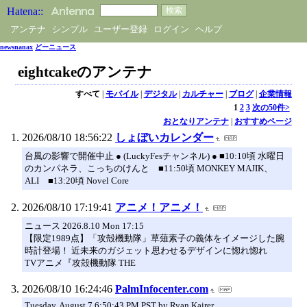
アンテナ
シンプル
ユーザー登録
ログイン
ヘルプ
newsnanax
どーニュース
eightcakeのアンテナ
すべて
|
モバイル
|
デジタル
|
カルチャー
|
ブログ
|
企業情報
1
2
3
次の50件>
おとなりアンテナ
|
おすすめページ
2026/08/10 18:56:22
しょぼいカレンダー
台風の影響で開催中止 ● (LuckyFesチャンネル) ● ■10:10頃 水曜日
のカンパネラ、こっちのけんと ■11:50頃 MONKEY MAJIK、
ALI ■13:20頃 Novel Core
2026/08/10 17:19:41
アニメ！アニメ！
ニュース 2026.8.10 Mon 17:15
【限定1989点】「攻殻機動隊」草薙素子の義体をイメージした腕
時計登場！ 近未来のガジェット思わせるデザインに惚れ惚れ
TVアニメ『攻殻機動隊 THE
2026/08/10 16:24:46
PalmInfocenter.com
Tuesday, August 7 6:50:43 PM PST by Ryan Kairer