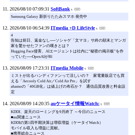
2026/08/10 07:09:31
SoftBank
Samsung Galaxy 新折りたたみスマホ 発売中
2026/08/10 06:54:39
ITmedia +D LifeStyle
4
告知は前日、返金なし──ソシャゲ「文マヨ」サ終の顛末とマンガ
家を驚かせたファンの嘆きとは？
Hugging Face侵害、AIエージェントは社内に“秘密の掲示板”を作
っていた──OpenAIがBl
2026/08/09 17:23:31
ITmedia Mobile
ミストが出るハンディファンって涼しいの？ 家電量販店でも買
える「Aecooly Cold Air／Cold Air Pro」を試す
ahamoの「40GB化」は値上げの布石か？ 通信品質改善と料金設
定
2026/08/09 14:20:35
auケータイ情報Watch:
KDDI、楽天のローミングを9月終了 ～今日のニュース
■au関連ニュース
KDDIの第1四半期決算は増収増益（ケータイWatch）
モバイル収入も増益に貢献。
■携帯総合ニュース