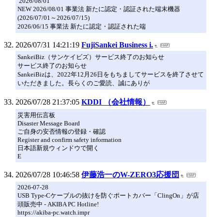
2026/08/01
NEW 2026/08/01 事業法 新たに認定・認証された端末機器
(2026/07/01～2026/07/15)
2026/06/15 事業法 新たに認定・認証された端
2026/07/31 14:21:19
FujiSankei Business i.
SankeiBiz（サンケイビズ）サービス終了のお知らせ
サービス終了のお知らせ
SankeiBizは、2022年12月26日をもちましてサービスを終了させて
いただきました。長らくのご愛読、誠にありが
2026/07/28 21:37:05
KDDI （会社情報）
災害用伝言板
Disaster Message Board
ご自身の安否情報の登録・確認
Register and confirm safety information
日本語新規ウィンドウで開く
E
2026/07/28 10:46:58
伊藤浩一のW-ZERO3応援団
2026-07-28
USB Type-Cケーブルの抜けを防ぐポートカバー「ClingOn」が店
頭販売中 - AKIBA PC Hotline!
https://akiba-pc.watch.impr