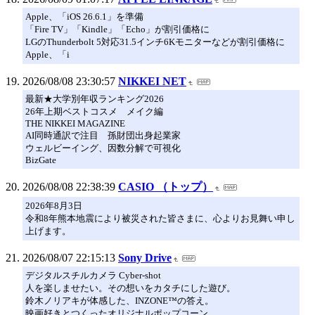
Apple、「iOS 26.6.1」を準備
「Fire TV」「Kindle」「Echo」が割引価格に
LGのThunderbolt 5対応31.5インチ6Kモニターなどが割引価格に
Apple、「i
2026/08/08 23:30:57
NIKKEI NET
最新★大学別年収ランキング2026
26年上期ベストコスメ メイク編
THE NIKKEI MAGAZINE
AI同時通訳で注目 孫財団出身起業家
ウェルビーイング、因数分解で可視化
BizGate
2026/08/08 22:38:39
CASIO （トップ）
2026年8月3日
令和8年熊本地震により被災された皆さまに、心よりお見舞い申し
上げます。
2026/08/07 22:15:13
Sony Drive
デジタルスチルカメラ Cyber-shot
人を楽しませたい。その想いをカタチにした遊び。
鈴木ノリアキが体感した、INZONE™の答え。
映画好きとつくったオリジナルポップコーン