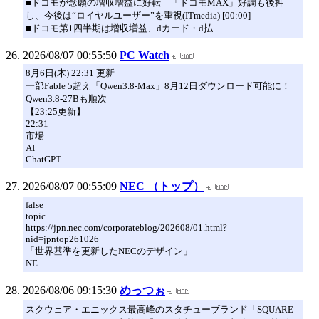
■ドコモが念願の増収増益に好転 「ドコモMAX」好調も後押
し、今後は“ロイヤルユーザー”を重視(ITmedia) [00:00]
■ドコモ第1四半期は増収増益、dカード・d払
2026/08/07 00:55:50
PC Watch
8月6日(木) 22:31 更新
一部Fable 5超え「Qwen3.8-Max」8月12日ダウンロード可能に！
Qwen3.8-27Bも順次
【23:25更新】
22:31
市場
AI
ChatGPT
2026/08/07 00:55:09
NEC （トップ）
false
topic
https://jpn.nec.com/corporateblog/202608/01.html?
nid=jpntop261026
「世界基準を更新したNECのデザイン」
NE
2026/08/06 09:15:30
めっつぉ
スクウェア・エニックス最高峰のスタチューブランド「SQUARE