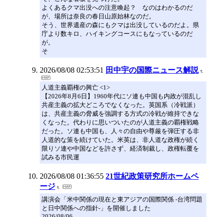
よくあるクマ出没への注意喚起？ なのはわかるのだ
が、場所は奈良の春日山原始林なのだ。
そう、世界遺産の森にもクマは出没しているのだよ。県
庁より数キロ、ハイキングコースにもなっているのだ
が。
そ
2026/08/08 02:53:51
田中宇の国際ニュース解説
人道主義覇権の興亡 <1>
【2026年8月6日】1960年代にソ連も中国も内政が混乱し
共産主義の拡大どころでなくなった。英国系（冷戦派）
は、共産主義の脅威を強調する方式の冷戦が維持できな
くなった。代わりに思いついたのが人道主義の覇権戦略
だった。ソ連も中国も、人々の自由や尊厳を弾圧する非
人道的な策を続けていた。米英は、非人道な政権が続く
限りソ連や中国などを許さず、経済制裁し、政権転覆を
試みる市民運
2026/08/08 01:36:55
21世紀政策研究所ホームペ
ージ
講演会「米中関係の現在と東アジアの国際関係 -台湾問題
と日中関係への指針-」を開催しました
2026/08/06