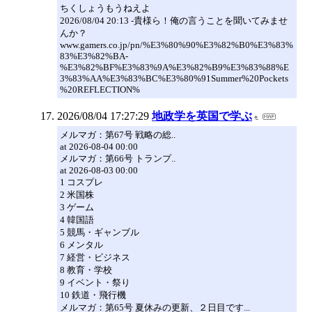
ちくしょうもうねえよ
2026/08/04 20:13 -貴様ら！俺の言うことを聞いてみませ
んか？
www.gamers.co.jp/pn/%E3%80%90%E3%82%B0%E3%83%
83%E3%82%BA-
%E3%82%BF%E3%83%9A%E3%82%B9%E3%83%88%E
3%83%AA%E3%83%BC%E3%80%91Summer%20Pockets
%20REFLECTION%
2026/08/04 17:27:29
地政学を英国で学ぶ
メルマガ：第67号 戦略の総..
at 2026-08-04 00:00
メルマガ：第66号 トランプ..
at 2026-08-03 00:00
1 コスプレ
2 米国株
3 ゲーム
4 韓国語
5 競馬・ギャンブル
6 メンタル
7 経営・ビジネス
8 教育・学校
9 イベント・祭り
10 鉄道・飛行機
メルマガ：第65号 夏休みの更新、２日目です...