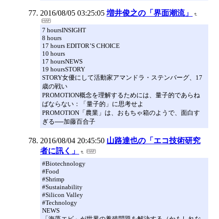
2016/08/05 03:25:05
増井俊之の「界面潮流」
7 hoursINSIGHT
8 hours
17 hours EDITOR’S CHOICE
10 hours
17 hoursNEWS
19 hoursSTORY
STORY女優にして活動家アマンドラ・ステンバーグ、17
歳の戦い
PROMOTION概念を理解するためには、量子的であらね
ばならない：「量子的」に思考せよ
PROMOTION「農業」は、おもちゃ箱のようで、面白す
ぎる──加藤百合子
2016/08/04 20:45:50
山路達也の「エコ技術研究
者に訊く」
#Biotechnology
#Food
#Shrimp
#Sustainability
#Silicon Valley
#Technology
NEWS
「海藻エビ」が世界の養殖問題を解決する（かもしれな