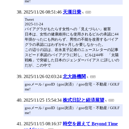
me!
2025/11/26 08:51:46
天漢日乗
Tweet
2025-11-24
バイアグラがもたらす女性への「見えづらい」被害
日本は、女性の健康維持にも使用されるピルの承認に44
年掛かったにも拘わらず、男性の不能を改善するバイア
グラの承認にはわずか6ヶ月しか要しなかった。
この辺りの話は、岩永直子記者のニュースレターの記事
スピード承認のバイアグラに対し、ピルは44年 「太陽
戦略」で突破した日本のジェンダーバイアス に詳しいの
だが、この中で
2025/11/26 02:03:24
北大路機関
gooメール / gooID（goo決済） / goo住宅・不動産 / GOLF
me!
2025/11/25 15:54:34
株式日記と経済展望
gooメール / gooID（goo決済） / goo住宅・不動産 / GOLF
me!
2025/11/15 08:16:37
時空を超えて Beyond Time