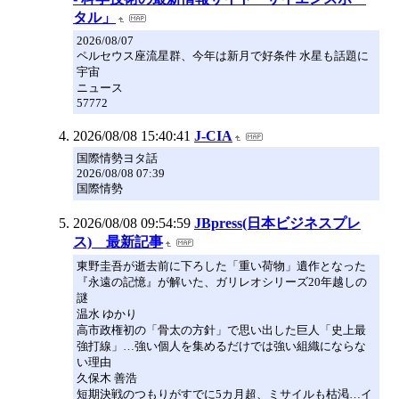
タル」
2026/08/07
ペルセウス座流星群、今年は新月で好条件 水星も話題に
宇宙
ニュース
57772
2026/08/08 15:40:41
J-CIA
国際情勢ヨタ話
2026/08/08 07:39
国際情勢
2026/08/08 09:54:59
JBpress(日本ビジネスプレ
ス) 最新記事
東野圭吾が逝去前に下ろした「重い荷物」遺作となった
『永遠の記憶』が解いた、ガリレオシリーズ20年越しの
謎
温水 ゆかり
高市政権初の「骨太の方針」で思い出した巨人「史上最
強打線」…強い個人を集めるだけでは強い組織にならな
い理由
久保木 善浩
短期決戦のつもりがすでに5カ月超、ミサイルも枯渇…イ