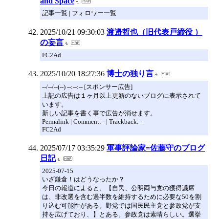
and Space
記事一覧 | フォロワー一覧
2025/10/21 09:30:03
渡邉哲也（旧代表戸締役 ）
の妄言
FC2Ad
2025/10/20 18:27:36
博士の独り言
--/--/--(--) --:--:-- [スポンサー広告]
上記の広告は１ヶ月以上更新のないブログに表示されて
います。
新しい記事を書く事で広告が消せます。
Permalink | Comment: - | Trackback: -
FC2Ad
2025/07/17 03:35:29
軍事評論家=佐藤守のブログ
日記
2025-07-15
いざ鎌倉！はどうなったか？
今日の報道によると、【自民、公明両与党の獲得議席
は、非改選を含む過半数を維持するために必要な50を割
り込む可能性がある。野党では国民民主党と参政党が支
持を広げており、】とある。参政党は素晴らしい。選挙