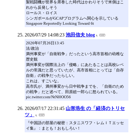
製戦闘機が世界を席巻した時代はかわりそうで米側はこ
れから反発しそう
ロールス・ロイス
シンガポールがGCAPプログラムへ関心を示している
Singapore Reportedly Looking Toward 6t
2026/07/29 14:08:23
池田信夫 blog
2026年07月26日13:45
法/政治
満州事変が「自衛戦争」だったという高市首相の幼稚な
歴史観
満州事変が国際法上の「侵略」にあたることは高校レベ
ルの常識だと思っていたが、高市首相にとっては「自存
自衛」の戦争だったらしい。
これは、すごいな。
高市氏が、満州事変から日中戦争までを、「自衛のため
の戦争」だと述べて、田原総一郎らに怒られている。
pic.twitter.com/NtNl0OO56
2026/07/17 22:31:45
山形浩生 の「経済のトリセ
ツ」
『中国語の部屋の秘密：スタニスワフ・レムＩＴエッセ
イ集』：まとも！おもしろい！