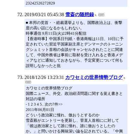
23242526272829
2019/03/21 05:45:38
雪斎の随想録
■ 本邦の党首・・総裁選挙よりも、国際政治上は、衝撃
度の高い話になるかもしれない。
時事通信 9月11日(火)22時41分配信
【香港時事】中国系日刊紙・香港商報は11日、10日に予
定されていた習近平国家副主席とデンマークのトーニン
グシュミット首相の会談がキャンセルされたことに関連
して、中国外務省は事前に取材を受け入れると香港メデ
ィアなどに通知しておきながら、予定変更について何も
説明しなかったと批
2018/12/26 13:23:31
カワセミの世界情勢ブログ
カワセミの世界情勢ブログ
国際ニュース、外交、政治経済問題に関する覚え書きと
対話の場所
- 1 2 3 4 5.. 次の7件>>
2011年06月01日
どういう政治家に憧れ、倣おうとするのか
雪斎殿がエントリーを更新し、菅直人首相にに対して
「彼は政治家として誰に憧れ、誰に倣おうとしたの
か。」と問いかける興味深い論を記されている。「中興