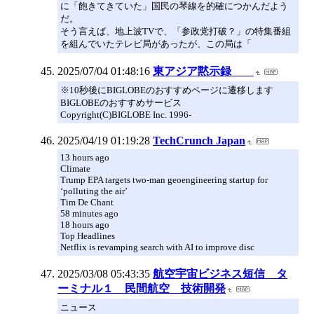
に「飽きてきていた」国民の琴線を的確につかんだよう
だ。
そう言えば、地上波TVで、「参政党打破？」の特集番組
を組んでいたテレビ局があったが、この局は「
2025/07/04 01:48:16
東アジア黙示録
※10秒後にBIGLOBEのおすすめページに遷移します
BIGLOBEのおすすめサービス
Copyright(C)BIGLOBE Inc. 1996-
2025/04/19 01:19:28
TechCrunch Japan
13 hours ago
Climate
Trump EPA targets two-man geoengineering startup for
‘polluting the air’
Tim De Chant
58 minutes ago
18 hours ago
Top Headlines
Netflix is revamping search with AI to improve disc
2025/03/08 05:43:35
航空宇宙ビジネス短信 タ
ーミナル１ 民間航空 技術開発
ニュース