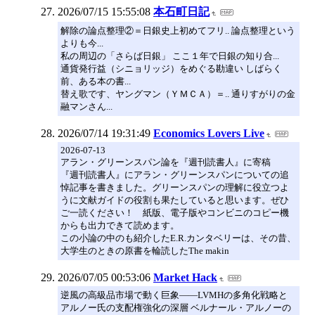
2026/07/15 15:55:08
本石町日記
解除の論点整理②＝日銀史上初めてフリ.. 論点整理という
よりも今...
私の周辺の「さらば日銀」 ここ１年で日銀の知り合...
通貨発行益（シニョリッジ）をめぐる勘違い しばらく
前、ある本の書...
替え歌です、ヤングマン（ＹＭＣＡ）＝.. 通りすがりの金
融マンさん...
2026/07/14 19:31:49
Economics Lovers Live
2026-07-13
アラン・グリーンスパン論を『週刊読書人』に寄稿
『週刊読書人』にアラン・グリーンスパンについての追
悼記事を書きました。グリーンスパンの理解に役立つよ
うに文献ガイドの役割も果たしていると思います。ぜひ
ご一読ください！ 紙版、電子版やコンビニのコピー機
からも出力できて読めます。
この小論の中のも紹介したE.R.カンタベリーは、その昔、
大学生のときの原書を輪読したThe makin
2026/07/05 00:53:06
Market Hack
逆風の高級品市場で動く巨象――LVMHの多角化戦略と
アルノー氏の支配権強化の深層 ベルナール・アルノーの