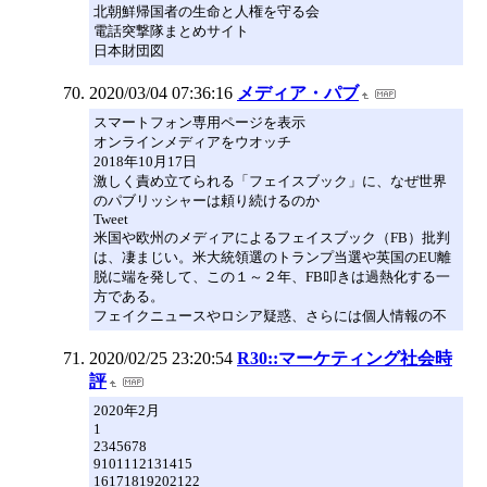
北朝鮮帰国者の生命と人権を守る会
電話突撃隊まとめサイト
日本財団図
2020/03/04 07:36:16
メディア・パブ
スマートフォン専用ページを表示
オンラインメディアをウオッチ
2018年10月17日
激しく責め立てられる「フェイスブック」に、なぜ世界
のパブリッシャーは頼り続けるのか
Tweet
米国や欧州のメディアによるフェイスブック（FB）批判
は、凄まじい。米大統領選のトランプ当選や英国のEU離
脱に端を発して、この１～２年、FB叩きは過熱化する一
方である。
フェイクニュースやロシア疑惑、さらには個人情報の不
2020/02/25 23:20:54
R30::マーケティング社会時
評
2020年2月
1
2345678
9101112131415
16171819202122