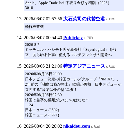
Apple、Apple Trade Inの下取り金額を増額（2026）
3018
2026/08/07 02:57:56
大石英司の代替空港
飛行検査機
2026/08/07 00:54:40
Publickey
2026-8-7
ミッチェル・ハシモト氏が新会社「Superlogical」を設
立、あらゆる仕事に使えるマルチプレクサの開発へ
2026/08/06 21:21:06
特定アジアニュース
2026年08月06日20:09
日本デビュー決定の韓国ガールズグループ『NMIXX』、
2年前の『独島は我が領土』歌唱が再熱 日本デビューが
直面する“音楽以外の壁”ニダ！
2026年08月06日07:30
韓国で苗字の種類が少ないのはなぜ？
1124
日本ニュース (3502)
韓国ニュース (5971)
2026/08/04 20:26:02
nikaidou.com