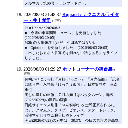
メルマガ：第66号 トランプ・ドクト.
2026/08/03 21:48:37
Kojii.net : テクニカルライタ
ー・井上孝司
Last Update : 2026/8/3
■「今週の軍事関連ニュース」を更新しました。
(2026/08/03 20:05)
MSE の大量発注 ! (ただし小田急ではない)。
■「Opinion」を更新しました。 (2026/08/03 20:05)
「出したおカネの多寡では測れない話もある」をライブ
しました。
2026/08/03 01:29:27
ホットコーナーの舞台裏
月明かりによる虹「月虹(げっこう)」「月光仮面」「忍者
部隊月光」永井豪「けっこう仮面」。日本筒井党、幸森
軍也
美しい満月の画像。７月の満月はバックムーン。昨夜
(2026/07/29)の満月の画像
日経サイエンス別冊「SFを科学する 士郎正宗を作るに
は」。クマムシ、クリプトビオシス、スタートレック、
活性マイセリウム胞子転移ドライブ
今日(2026/07/23)の府中は、39.3℃、今日の東京の最高気