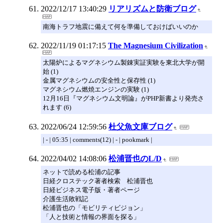
2022/12/17 13:40:29
リアリズムと防衛ブログ
南海トラフ地震に備えて何を準備しておけばいいのか
2022/11/19 01:17:15
The Magnesium Civilization
太陽炉によるマグネシウム製錬実証実験を東北大学が開
始 (1)
金属マグネシウムの安全性と保存性 (1)
マグネシウム燃焼エンジンの実験 (1)
12月16日『マグネシウム文明論』がPHP新書より発売さ
れます (6)
2022/06/24 12:59:56
杜父魚文庫ブログ
| - | 05:35 | comments(12) | - | pookmark |
2022/04/02 14:08:06
松浦晋也のL/D
ネットで読める松浦の記事
日経クロステック著者検索 松浦晋也
日経ビジネス電子版・著者ページ
介護生活敗戦記
松浦晋也の「モビリティビジョン」
「人と技術と情報の界面を探る」