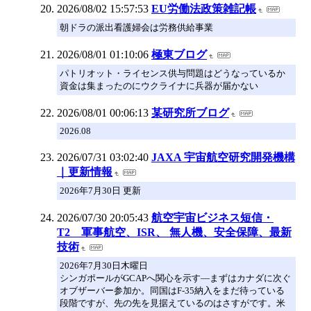
2026/08/02 15:57:53
EU労働法政策雑記帳
朝ドラの派出看護婦会は労務供給事業
2026/08/01 01:10:06
極東ブログ
パトリオット・ライセンス供与問題はどうなっているか
資金は集まったのにウクライナに兵器が届かない
2026/08/01 00:06:13
某研究所ブログ
2026.08
2026/07/31 03:02:40
JAXA 宇宙航空研究開発機構
｜更新情報
2026年7月30日 更新
2026/07/30 20:05:43
航空宇宙ビジネス短信・
T2 軍事航空、ISR、 無人機、安全保障、最新
技術
2026年7月30日木曜日
シンガポールがGCAPへ関心を示す―まずはカナダに次ぐ
オブザーバー参加か。同国はF-35納入をまだ待っている
段階ですが、先の先を見据えているのはさすがです。米