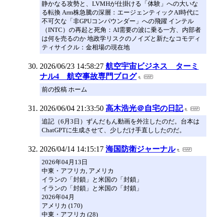
静かなる攻勢と、LVMHが仕掛ける「体験」への大いな
る転換 Arm株急騰の深層：エージェンティックAI時代に
不可欠な「非GPUコンパウンダー」への飛躍 インテル
（INTC）の再起と死角：AI需要の波に乗る一方、内部者
は何を売るのか 地政学リスクのノイズと新たなコモディ
ティサイクル：金相場の現在地
2026/06/23 14:58:27
航空宇宙ビジネス ターミ
ナル4 航空事故専門ブログ
前の投稿 ホーム
2026/06/04 21:33:50
高木浩光＠自宅の日記
追記（6月3日）ずんだもん動画を外注したのだ。台本は
ChatGPTに生成させて、少しだけ手直ししたのだ。
2026/04/14 14:15:17
海国防衛ジャーナル
2026年04月13日
中東・アフリカ, アメリカ
イランの「封鎖」と米国の「封鎖」
イランの「封鎖」と米国の「封鎖」
2026年04月
アメリカ (170)
中東・アフリカ (28)