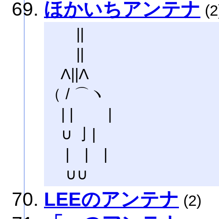
ほかいちアンテナ
(2
||
||
Λ||Λ
（ / ⌒ヽ
| | |
∪ 亅|
| | |
∪∪
LEEのアンテナ
(2)