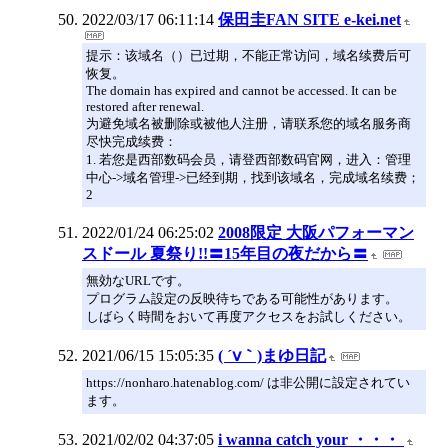
2022/03/17 06:11:14
保田圭FAN SITE e-kei.net
提示：该域名（）已过期，不能正常访问，域名续费后可
恢复。
The domain has expired and cannot be accessed. It can be
restored after renewal.
为避免域名被删除或被他人注册，请联系您的域名服务商
尽快完成续费：
1. 若您是西部数码会员，请登西部数码官网，进入：管理
中心->域名管理->已经到期，找到该域名，完成域名续费；
2
2022/01/24 06:25:02
2008限定 大阪パフォーマン
スドール 夏祭り!!〓15年目の夜だから〓
無効なURLです。
プログラム設定の反映待ちである可能性があります。
しばらく時間をおいて再度アクセスをお試しください。
2021/06/15 15:05:35
( ´ⅴ｀)まゆ日記
https://nonharo.hatenablog.com/ は非公開に設定されてい
ます。
2021/02/02 04:37:05
i wanna catch your ・・・