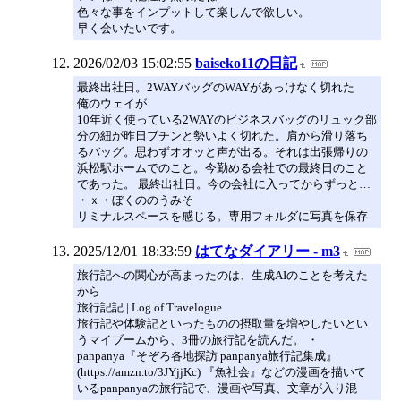
色々な事をインプットして楽しんで欲しい。
早く会いたいです。
2026/02/03 15:02:55
baiseko11の日記
最終出社日。2WAYバッグのWAYがあっけなく切れた
俺のウェイが
10年近く使っている2WAYのビジネスバッグのリュック部
分の紐が昨日ブチンと勢いよく切れた。肩から滑り落ち
るバッグ。思わずオオッと声が出る。それは出張帰りの
浜松駅ホームでのこと。今勤める会社での最終日のこと
であった。 最終出社日。今の会社に入ってからずっと…
・ｘ・ぼくののうみそ
リミナルスペースを感じる。専用フォルダに写真を保存
2025/12/01 18:33:59
はてなダイアリー - m3
旅行記への関心が高まったのは、生成AIのことを考えた
から
旅行記記 | Log of Travelogue
旅行記や体験記といったものの摂取量を増やしたいとい
うマイブームから、3冊の旅行記を読んだ。 ・
panpanya『そぞろ各地探訪 panpanya旅行記集成』
(https://amzn.to/3JYjjKc) 『魚社会』などの漫画を描いて
いるpanpanyaの旅行記で、漫画や写真、文章が入り混