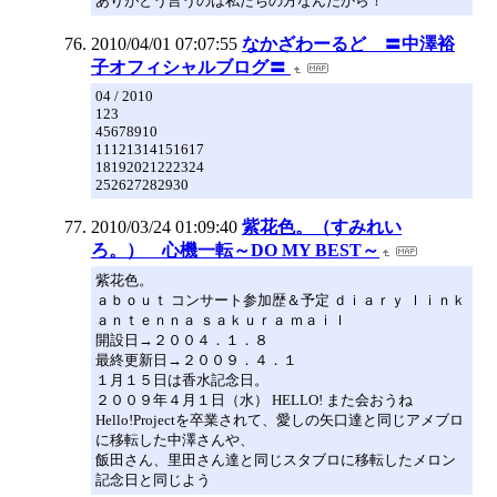
ありがとう言うのは私たちの方なんだから！
2010/04/01 07:07:55
なかざわーるど 〓中澤裕
子オフィシャルブログ〓
04 / 2010
123
45678910
11121314151617
18192021222324
252627282930
2010/03/24 01:09:40
紫花色。（すみれい
ろ。） 心機一転～DO MY BEST～
紫花色。
ａｂｏｕｔ コンサート参加歴＆予定 ｄｉａｒｙ ｌｉｎｋ
ａｎｔｅｎｎａ ｓａｋｕｒａ ｍａｉｌ
開設日→２００４．１．８
最終更新日→２００９．４．１
１月１５日は香水記念日。
２００９年４月１日（水） HELLO! また会おうね
Hello!Projectを卒業されて、愛しの矢口達と同じアメブロ
に移転した中澤さんや、
飯田さん、里田さん達と同じスタブロに移転したメロン
記念日と同じよう