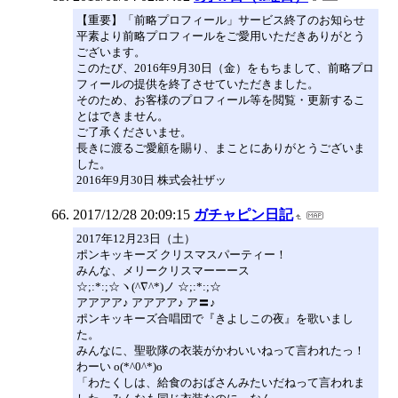
【重要】「前略プロフィール」サービス終了のお知らせ
平素より前略プロフィールをご愛用いただきありがとう
ございます。
このたび、2016年9月30日（金）をもちまして、前略プロ
フィールの提供を終了させていただきました。
そのため、お客様のプロフィール等を閲覧・更新するこ
とはできません。
ご了承くださいませ。
長きに渡るご愛顧を賜り、まことにありがとうございま
した。
2016年9月30日 株式会社ザッ
2017/12/28 20:09:15
ガチャピン日記
2017年12月23日（土）
ポンキッキーズ クリスマスパーティー！
みんな、メリークリスマーーース
☆;:*:;☆ヽ(^∇^*)ノ ☆;:*:;☆
アアアア♪ アアアア♪ ア〓♪
ポンキッキーズ合唱団で『きよしこの夜』を歌いまし
た。
みんなに、聖歌隊の衣装がかわいいねって言われたっ！
わーい o(*^0^*)o
「わたくしは、給食のおばさんみたいだねって言われま