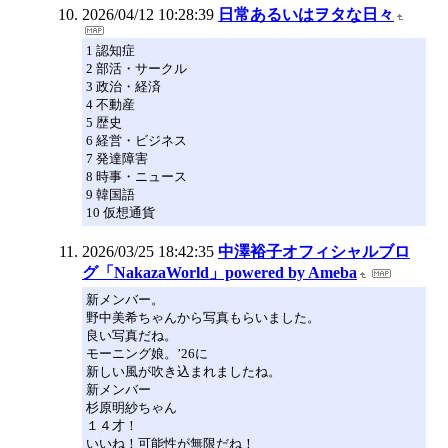
2026/04/12 10:28:39
日常あるいはヲタな日々
1 認知症
2 部活・サークル
3 政治・経済
4 不動産
5 歴史
6 経営・ビジネス
7 発達障害
8 時事・ニュース
9 韓国語
10 仮想通貨
2026/03/25 18:42:35
中澤裕子オフィシャルブロ
グ「NakazaWorld」powered by Ameba
新メンバー。
野中美希ちゃんから写真もらいました。
良い写真だね。
モーニング娘。’26に
新しい風が吹き込まれましたね。
新メンバー
杉原明紗ちゃん
１４才！
いいね！可能性が無限だね！