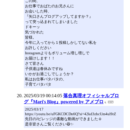
この間、
お仕事でおばたのお兄さんに
お会いした時、
『矢口さんブログアップしてますか？』
って突っ込まれてしまいました
ドキーッ
気づかれた
皆様。
今年に入ってから１投稿しかしてない私を
お許しください
Instagramよりもボリューム増し増しで
お届けします！！
さて皆さん
子供達は春休みですね
いかがお過ごしでしょうか？
私はお仕事バタバタの、
子育てバタバタ
2025/03/19 00:14:05
落合真理オフィシャルブロ
グ『Mari's Blog』powered by アメブロ
2025/03/17
https://youtu.be/uFGKCDCDn6Q?si=42kd3zhcUm4ul9rZ
先日のJビレッジの素敵な動画ができました☺️
是非皆さんご覧ください😆✨