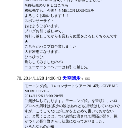
※移転先のＵＲＬはこちら
移転先でも、今後ともMELON LOUNGEを
よろしくお願いします！！
スポンサーサイト
おはようございます。
ブログお引っ越しやて。
お引っ越ししてからも変わらぬ愛をよろしくちゃんです
★
こちらがハロプロ卒業しました
大谷雅恵になります↓
ひっひっひ。
焦らしてみました(^w^)
ニューオータニヘアーはお引っ越し先
2014/11/28 14:06:43
天空闊歩
モーニング娘。’14 コンサートツアー 2014秋～GIVE ME
MORE LOVE～
2014/11/26 18:00-20:55
ご無沙汰しております。モーニング娘。を筆頭に、ハロ
プロへの興味は(多少の波はあれども)持続はしていたので
すが、こうしてなにがしかをまとめて書いておかない
と、と思うことは、つい怠惰に流されて間隔が開き、気
がつくと長年野ざらし状態になっておりました。
いろんなものが積