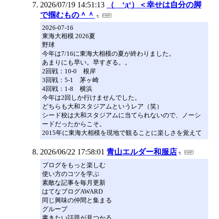
2026/07/19 14:51:13
（ ‘д‘）＜幸せは自分の脚
で掴むもの＾＾
2026-07-16
東海大相模 2026夏
野球
今年は7/16に東海大相模の夏が終わりました。
あまりにも早い。早すぎる。。
2回戦：10-0 根岸
3回戦：5-1 茅ヶ崎
4回戦：1-8 横浜
今年は2回しか行けませんでした。
どちらも大和スタジアムというレア（笑）
シード校は大和スタジアムに当てられないので、ノーシ
ードだったからこそ。
2015年に東海大相模を現地で観ることに楽しさを覚えて
2026/06/22 17:58:01
青山エルダー和服店
ブログをもっと楽しむ
使い方のコツを学ぶ
素敵な記事を毎月更新
はてなブログAWARD
同じ興味の仲間と集まる
グループ
書きたい話題が見つかる