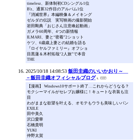
timelesz、新体制初CDシングル1位
B'z、通算32作目のアルバム1位
『消滅世界』本編映像＆メイキング
ゼルダの伝説 実写映画の撮影開始
岩田剛典「おじさん注意喚起動画」
ガメラ60周年、4つの新情報
ILMARI、妻と“密着”2ショット
ケツ、6歳歳上妻との結婚を語る
『ロイヤルファミリー』オフショ
目黒蓮＆木村拓哉“2人旅”で本音
THE
2025/10/18 14:08:53
飯田圭織のいいかおり～
－飯田圭織オフィシャルブログ
【漫画】 Windows10サポート終了…これからどうなる？
モクシーマイルがセレブお嬢様に！キュートな衣装も注
目
わがままな欲望を叶える、オモテもウラも美味しいパン
EXILE
田中美久
沢口愛華
石橋貴明
YUKI
仲野太賀