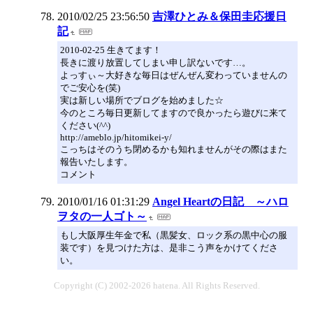
2010/02/25 23:56:50
吉澤ひとみ＆保田圭応援日
記
2010-02-25 生きてます！
長きに渡り放置してしまい申し訳ないです…。
よっすぃ～大好きな毎日はぜんぜん変わっていませんの
でご安心を(笑)
実は新しい場所でブログを始めました☆
今のところ毎日更新してますので良かったら遊びに来て
ください(^^)
http://ameblo.jp/hitomikei-y/
こっちはそのうち閉めるかも知れませんがその際はまた
報告いたします。
コメント
2010/01/16 01:31:29
Angel Heartの日記 ～ハロ
ヲタの一人ゴト～
もし大阪厚生年金で私（黒髪女、ロック系の黒中心の服
装です）を見つけた方は、是非こう声をかけてくださ
い。
Copyright (C) 2002-2026 hatena. All Rights Reserved.