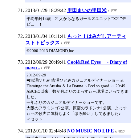
2013/01/29 18:29:42
里田まいの里田米
平均年齢14歳、21人からなるガールズユニット“X21”デ
ビュー！
2013/01/04 10:11:41
もっと！はみだしアーティ
ストトピックス
©2000-2013 DIAMOND,Inc
2012/09/29 20:49:41
Cool&Red Eyes - Diary of
mayu -
2012-09-29
■[吉澤ひとみ]吉澤ひとみカジュアルディナーショー at
Flamingo the Arusha ＆ La Donna ～Feel so good!～ 20:49
ABCHO以来、数か月ぶりのよっすぃ～現場にいってきま
した。
一年ぶりのカジュアルディナーショーです。
大阪のフラミンゴ2公演、原宿のラドンナ1公演、よっす
ぃ～の歌声に気持ちよく「ほろ酔い」してきました♪
＜セット
2012/01/10 02:44:48
NO MUSIC NO LIFE