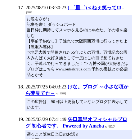
2025/08/10 03:30:23
( ゜皿゜)＜ねぇ笑って!!!
お題をさがす
記事を書く ダッシュボード
当日枠に期待してスマホを見るのはやめた。その場を楽
しむ
【事前予約なし】子連れで大阪関西万博に行ってきたよ
【激混み連休】
">地元大阪で開催された55年ぶりの万博。万博記念公園
＆みんぱく大好き族として一度はこの目で見ておきた
く、子連れで行ってきました！ "> 万博公園が大好きだよ
ブログはこちら www.oukakreuz.com 予約の裏技とか必需
品とかそ
2025/07/25 04:03:23
けな。ブログ ～小さな頃か
ら夢見てた～
この広告は、90日以上更新していないブログに表示して
います。
2025/03/29 07:41:49
矢口真里オフィシャルブロ
グ 初心者です。 Powered by Ameba
遡ること誕生日当日のお話☆