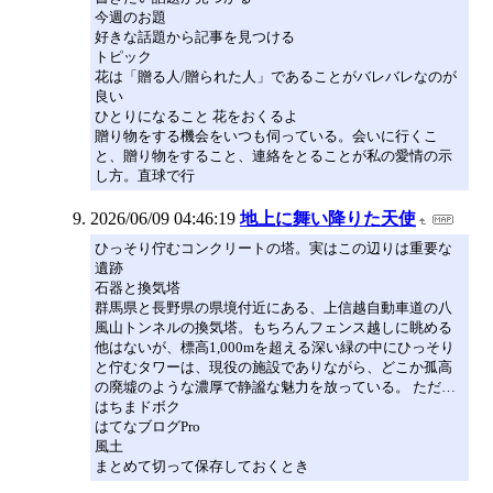
今週のお題
好きな話題から記事を見つける
トピック
花は「贈る人/贈られた人」であることがバレバレなのが
良い
ひとりになること 花をおくるよ
贈り物をする機会をいつも伺っている。会いに行くこ
と、贈り物をすること、連絡をとることが私の愛情の示
し方。直球で行
2026/06/09 04:46:19
地上に舞い降りた天使
ひっそり佇むコンクリートの塔。実はこの辺りは重要な
遺跡
石器と換気塔
群馬県と長野県の県境付近にある、上信越自動車道の八
風山トンネルの換気塔。もちろんフェンス越しに眺める
他はないが、標高1,000mを超える深い緑の中にひっそり
と佇むタワーは、現役の施設でありながら、どこか孤高
の廃墟のような濃厚で静謐な魅力を放っている。 ただ…
はちまドボク
はてなブログPro
風土
まとめて切って保存しておくとき