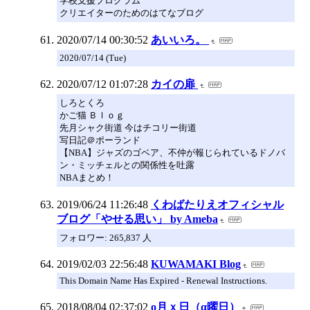
学校支援プログラム
クリエイターのためのはてなブログ
2020/07/14 00:30:52
あいいろ。
2020/07/14 (Tue)
2020/07/12 01:07:28
カイの扉
しろとくろ
かご猫 Ｂｌｏｇ
先月シャク街道 今はチコリー街道
写日記＠ポーランド
【NBA】ジャズのゴベア、不仲が報じられているドノバ
ン・ミッチェルとの関係性を吐露
NBAまとめ！
2019/06/24 11:26:48
くわばたりえオフィシャル
ブログ「やせる思い」 by Ameba
フォロワー: 265,837 人
2019/02/03 22:56:48
KUWAMAKI Blog
This Domain Name Has Expired - Renewal Instructions.
2018/08/04 02:37:02
о月ｘ日（α曜日）