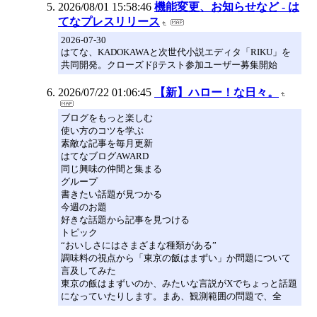
2026/08/01 15:58:46
機能変更、お知らせなど - は
てなプレスリリース
2026-07-30
はてな、KADOKAWAと次世代小説エディタ「RIKU」を
共同開発。クローズドβテスト参加ユーザー募集開始
2026/07/22 01:06:45
【新】ハロー！な日々。
ブログをもっと楽しむ
使い方のコツを学ぶ
素敵な記事を毎月更新
はてなブログAWARD
同じ興味の仲間と集まる
グループ
書きたい話題が見つかる
今週のお題
好きな話題から記事を見つける
トピック
“おいしさにはさまざまな種類がある”
調味料の視点から「東京の飯はまずい」か問題について
言及してみた
東京の飯はまずいのか、みたいな言説がXでちょっと話題
になっていたりします。まあ、観測範囲の問題で、全