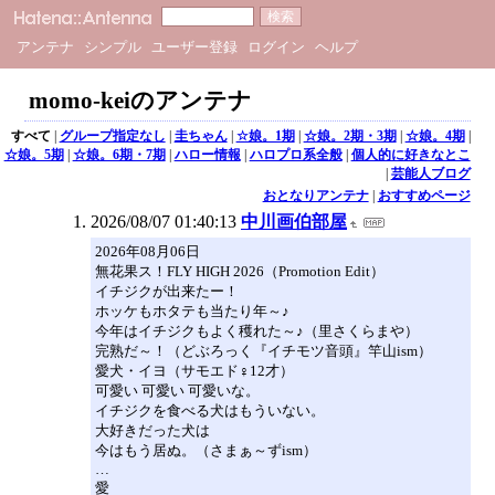
アンテナ
シンプル
ユーザー登録
ログイン
ヘルプ
momo-keiのアンテナ
すべて
|
グループ指定なし
|
圭ちゃん
|
☆娘。1期
|
☆娘。2期・3期
|
☆娘。4期
|
☆娘。5期
|
☆娘。6期・7期
|
ハロー情報
|
ハロプロ系全般
|
個人的に好きなとこ
|
芸能人ブログ
おとなりアンテナ
|
おすすめページ
2026/08/07 01:40:13
中川画伯部屋
2026年08月06日
無花果ス！FLY HIGH 2026（Promotion Edit）
イチジクが出来たー！
ホッケもホタテも当たり年～♪
今年はイチジクもよく穫れた～♪（里さくらまや）
完熟だ～！（どぶろっく『イチモツ音頭』竿山ism）
愛犬・イヨ（サモエド♀12才）
可愛い 可愛い 可愛いな。
イチジクを食べる犬はもういない。
大好きだった犬は
今はもう居ぬ。（さまぁ～ずism）
…
愛