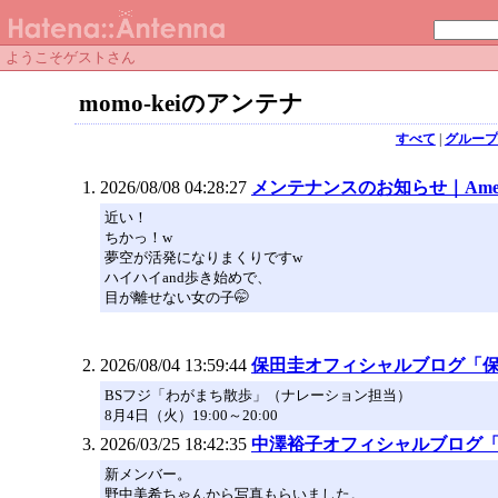
ようこそゲストさん
momo-keiのアンテナ
すべて
|
グループ
2026/08/08 04:28:27
メンテナンスのお知らせ｜Ame
近い！
ちかっ！w
夢空が活発になりまくりですw
ハイハイand歩き始めで、
目が離せない女の子🤭
2026/08/04 13:59:44
保田圭オフィシャルブログ「保田系」p
​BSフジ「わがまち散歩」（ナレーション担当）
8月4日（火）19:00～20:00
2026/03/25 18:42:35
中澤裕子オフィシャルブログ「Nakaz
新メンバー。
野中美希ちゃんから写真もらいました。