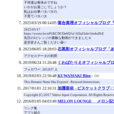
子供達は春休みですね
いかがお過ごしでしょうか？
私はお仕事バタバタの、
子育てバタバタ
2025/03/19 00:14:05
落合真理オフィシャルブログ『Mari'
2025/03/17
https://youtu.be/uFGKCDCDn6Q?si=42kd3zhcUm4ul9rZ
先日のJビレッジの素敵な動画ができました☺️
是非皆さんご覧ください😆✨
2023/06/05 18:28:03
石黒彩オフィシャルブログ「
アクセスデータの利用
2019/06/24 11:26:48
くわばたりえオフィシャルブログ「
フォロワー: 265,837 人
2019/02/03 22:56:48
KUWAMAKI Blog
This Domain Name Has Expired - Renewal Instructions.
2017/01/01 22:16:31
加護亜依 - ビスケットクラブ | T
Copyright (C) 2017 Yahoo Japan Corporation. All Rights Reserve
2016/01/05 04:03:49
MELON LOUNGE メロ
リンク集
アプリ紹介