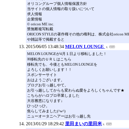
オリコングループ個人情報保護方針
当サイトの個人情報の取り扱いについて
求人情報
企業情報
© oricon ME inc.
禁無断複写転載
ORICON STYLEの著作権その他の権利は、株式会社ori
や雑誌等で掲載すると
2015/06/05 13:48:34
MELON LOUNGE
MELON LOUNGEが4月１日より移転しました！
※移転先のＵＲＬはこちら
移転先でも、今後ともMELON LOUNGEを
よろしくお願いします！！
スポンサーサイト
おはようございます。
ブログお引っ越しやて。
お引っ越ししてからも変わらぬ愛をよろしくちゃんです★
こちらがハロプロ卒業しました
大谷雅恵になります↓
ひっひっひ。
焦らしてみました(^w^)
ニューオータニヘアーはお引っ越し先
2013/01/29 18:29:42
里田まいの里田米