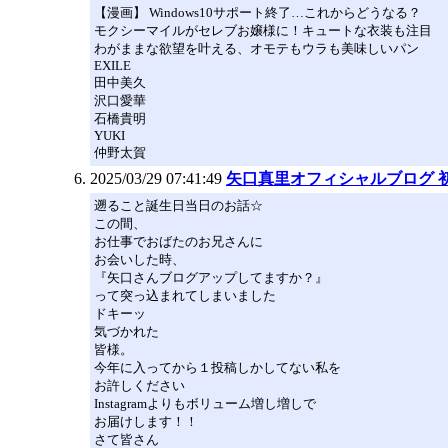
【漫画】 Windows10サポート終了…これからどうなる？
モクシーマイルがセレブお嬢様に！キュートな衣装も注目
わがままな欲望を叶える、オモテもウラも美味しいパン
EXILE
田中美久
沢口愛華
石橋貴明
YUKI
仲野太賀
2025/03/29 07:41:49
矢口真里オフィシャルブログ 初心者で
遡ること誕生日当日のお話☆
この間、
お仕事でおばたのお兄さんに
お会いした時、
『矢口さんブログアップしてますか？』
って突っ込まれてしまいました
ドキーッ
気づかれた
皆様。
今年に入ってから１投稿しかしてない私を
お許しください
Instagramよりもボリューム増し増しで
お届けします！！
さて皆さん