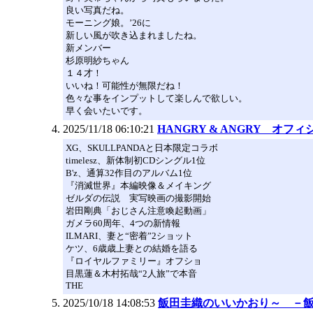
良い写真だね。
モーニング娘。’26に
新しい風が吹き込まれましたね。
新メンバー
杉原明紗ちゃん
１４才！
いいね！可能性が無限だね！
色々な事をインプットして楽しんで欲しい。
早く会いたいです。
2025/11/18 06:10:21
HANGRY & ANGRY オフ
XG、SKULLPANDAと日本限定コラボ
timelesz、新体制初CDシングル1位
B'z、通算32作目のアルバム1位
『消滅世界』本編映像＆メイキング
ゼルダの伝説 実写映画の撮影開始
岩田剛典「おじさん注意喚起動画」
ガメラ60周年、4つの新情報
ILMARI、妻と“密着”2ショット
ケツ、6歳歳上妻との結婚を語る
『ロイヤルファミリー』オフショ
目黒蓮＆木村拓哉“2人旅”で本音
THE
2025/10/18 14:08:53
飯田圭織のいいかおり～ －