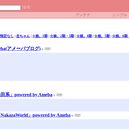
アンテナ
シンプル
指定なし
|
圭ちゃん
|
☆娘。1期
|
☆娘。2期・3期
|
☆娘。4期
|
☆娘。5期
|
☆娘。6期
ba(アメーバブログ)
owered by Ameba
aWorld」powered by Ameba