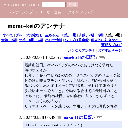
アンテナ
シンプル
ユーザー登録
ログイン
ヘルプ
momo-keiのアンテナ
すべて
|
グループ指定なし
|
圭ちゃん
|
☆娘。1期
|
☆娘。2期・3期
|
☆娘。4期
|
☆娘。5期
|
☆娘。6期・7期
|
ハロー情報
|
ハロプロ系全般
|
個人的に好きなとこ
|
芸能人ブログ
おとなりアンテナ
|
おすすめページ
2026/02/03 15:02:55
baiseko11の日記
最終出社日。2WAYバッグのWAYがあっけなく切れた
俺のウェイが
10年近く使っている2WAYのビジネスバッグのリュック部
分の紐が昨日ブチンと勢いよく切れた。肩から滑り落ち
るバッグ。思わずオオッと声が出る。それは出張帰りの
浜松駅ホームでのこと。今勤める会社での最終日のこと
であった。 最終出社日。今の会社に入ってからずっと…
・ｘ・ぼくののうみそ
リミナルスペースを感じる。専用フォルダに写真を保存
2024/03/28 00:49:48
mako-11の日記
H.G.～Handsome Girl～（０＾～＾）