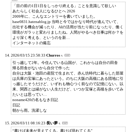
「目の前の1日1日をしっかり終える」ことを意識して欲しい
あたらしく社会人になるひとへ 2026
2009年に、こんなエントリーを書いていました。
hase0831.hatenablog.jp 当時と今ではかなり時代が進んでいて、
出社する機会が減ったり、AIの活用が当たり前になったり、働く
環境がガラッと変わりましたね。人間がやるべき仕事は何か？を
より深く考える、というのを新…
インターネットの備忘
2026/03/15 23:58:33
Churros
引っ越して2年。今住んでいる山国が、これからは自分の田舎
帰る田舎がないから自分で作った
自分は大阪・池田の産院で生まれて、赤ん坊時代に暮らした部屋
は兵庫の宝塚にあったという。のちに大阪の高槻にある団地に引
っ越したそうだけど、いずれも物心つく前なので記憶にない。以
来、関西とは縁がない人生だけど、いつか宝塚と高槻を歩いてみ
たいとは思ってい…
noname420の名もなき日記
日記
朝から雨。洗濯しな
2026/03/11 08:16:23
長い夢
“書けば未来が見えてくる。書けば現れてくる”