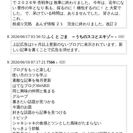
で ２０２６年 杏戦争は 無事に終わりました。 今年は、近年にな
い 豊作の年となり 私も、採るのに！ 梱包するのに！ と 大変で
した。 で、呆けている時間は、ありませんでした。 皆さんは、
これ…
枝成り完熟 あんず情報 ２１ 完全に終わりました。改訂２
2026/06/17 03:56:52
ふく と ごま ～うちのスコとエキゾ～
上記広告は1ヶ月以上更新のないブログに表示されています。新
しい記事を書くことで広告を消せます。
2026/06/10 07:17:21
7566
ブログをもっと楽しむ
使い方のコツを学ぶ
素敵な記事を毎月更新
はてなブログAWARD
同じ興味の仲間と集まる
グループ
書きたい話題が見つかる
今週のお題
好きな話題から記事を見つける
トピック
シャキシャキの食感とツンとした風味がたまらない
らっきょう炒飯