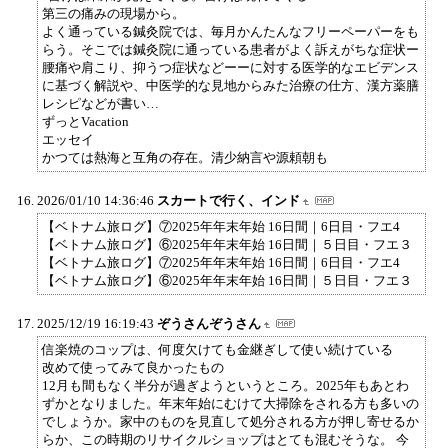
第三の痛みの現場から。
よく通っている鍼灸院では、毎月かんたんなフリーペーパーをも
らう。そこでは鍼灸院に通っている患者がよく訴えがちな症状ー
腰痛や肩こり、抑うつ症状などーーに対する医学的なエビデンス
に基づく解説や、中医学的な見地からみた治療の仕方、漢方薬膳
レシピなどが書い…
ずっとVacation
エッセイ
かつては熱海と互角の存在。清少納言や源頼朝も
2026/01/10 14:36:46
スカートで行く、インド
【ベトナム旅ログ】⑦2025年年末年始 16日間｜6日目・フエ4
【ベトナム旅ログ】⑥2025年年末年始 16日間｜５日目・フエ３
【ベトナム旅ログ】⑦2025年年末年始 16日間｜6日目・フエ4
【ベトナム旅ログ】⑥2025年年末年始 16日間｜５日目・フエ３
2025/12/19 16:19:43
ぞうさんぞうさん
信楽焼のコップは、何度欠けても金継ぎして使い続けている
改めて使ってみて良かったもの
12月も間もなく半分が過ぎようというところ。2025年もあとわ
ずかとなりました。年末年始にむけて大掃除をされる方も多いの
でしょうか。家中のものを見直して処分される方が押し寄せるか
らか、この時期のリサイクルショップはとても混むそうな。 今