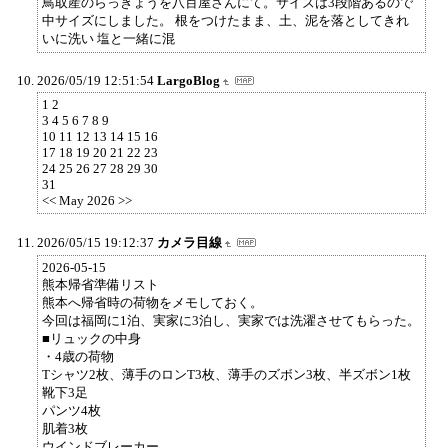
鳥取産のらっきょうを八百屋さんにて。サイズは3段階あるので
中サイズにしました。 根をつけたまま、土、泥を落としてきれ
いに洗い 塩と一緒に混
2026/05/19 12:51:54
LargoBlog
1 2
3 4 5 6 7 8 9
10 11 12 13 14 15 16
17 18 19 20 21 22 23
24 25 26 27 28 29 30
31
<< May 2026 >>
2026/05/15 19:12:37
カメラ目線
2026-05-15
熊本帰省準備リスト
熊本へ帰省時の荷物をメモしておく。
今回は福岡に1泊、実家に3泊し、実家では洗濯させてもらった。
■リュックの中身
・4歳の荷物
Tシャツ2枚、薄手のロンT3枚、薄手のズボン3枚、半ズボン1枚
靴下3足
パンツ4枚
肌着3枚
ウインドブレーカー