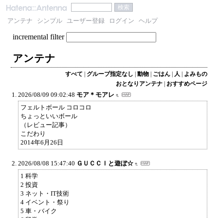
アンテナ
シンプル
ユーザー登録
ログイン
ヘルプ
incremental filter
アンテナ
すべて
|
グループ指定なし
|
動物
|
ごはん
|
人
|
よみもの
おとなりアンテナ
|
おすすめページ
2026/08/09 09:02:48
モア＊モアレ
フェルトボール コロコロ
ちょっといいボール
（レビュー記事）
こだわり
2014年6月26日
2026/08/08 15:47:40
ＧＵＣＣＩと遊ぼ☆
1 科学
2 投資
3 ネット・IT技術
4 イベント・祭り
5 車・バイク