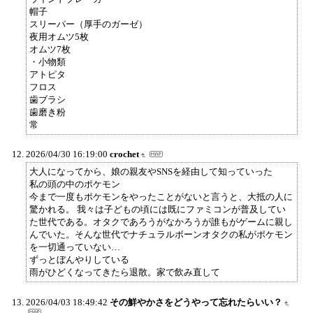
帽子
スリーパー（厚手のガーゼ）
夜用オムツ5枚
オムツ7枚
・小物類
アトピタ
フロス
歯ブラシ
歯磨き粉
常
2026/04/30 16:19:00
crochet
大人になってから、娘の親友やSNSを経由して知っていった
私の頭の中のポケモン
今まで一度もポケモンをやったことがないと言うと、大抵の人に
驚かれる。 我々は子どもの頃には既にファミコンが普及してい
た世代である。オタクであろうがなかろうが誰もがゲームに親し
んでいた。そんな世代でナチュラルボーンオタクの私がポケモン
を一切通っていない…
ずっとぼんやりしている
雨がひどくなってきたら退散。家で飲み直して
2026/04/03 18:49:42
その鮮やかさをどうやって忘れたらいい？