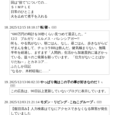
回は”捨て”についての…
ＳＩＭＰＬＥ
日常のひとこま
火を止めて煮干を入れる
2025/12/15 18:10:17
転 寝
“680万円の時計を30秒くらい見つめて退店した。”
12/2 ブルガリ・エルメス・バレンシアガー!!
何も、やる気がない。朝ごはん、なし。昼ごはん、歩きながらピ
ザまんを食して、チョコラBBは飲んだ。健気極まりない。無職
半年を経過し、ますます「人間的」生活から加速度的に遠ざかっ
ている。益々のご発展を願っています。 「仕方がないことばか
りだね～」とカネコア…
ふたしか日記
"なるか、木村柾哉に……"
2025/12/13 06:02:33
やっぱり俺はこの子の事が好きなのだ！
この広告は、90日以上更新していないブログに表示しています。
2025/12/03 21:21:14
モダン・リビング - こねこグループ
【復旧済み】人力検索はてなにアクセスできなくなる障害が発生
していました