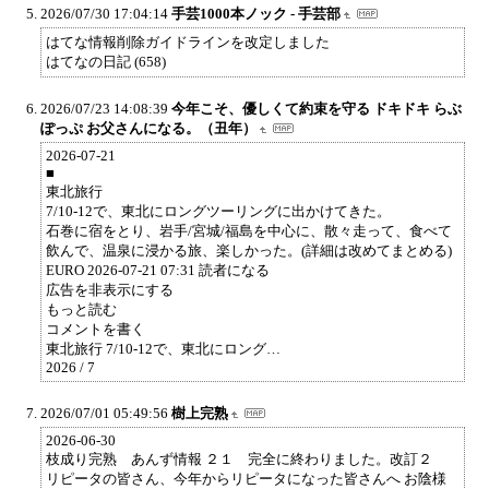
2026/07/30 17:04:14
手芸1000本ノック - 手芸部
はてな情報削除ガイドラインを改定しました
はてなの日記 (658)
2026/07/23 14:08:39
今年こそ、優しくて約束を守る ドキドキ らぶ
ぽっぷ お父さんになる。（丑年）
2026-07-21
■
東北旅行
7/10-12で、東北にロングツーリングに出かけてきた。
石巻に宿をとり、岩手/宮城/福島を中心に、散々走って、食べて
飲んで、温泉に浸かる旅、楽しかった。(詳細は改めてまとめる)
EURO 2026-07-21 07:31 読者になる
広告を非表示にする
もっと読む
コメントを書く
東北旅行 7/10-12で、東北にロング…
2026 / 7
2026/07/01 05:49:56
樹上完熟
2026-06-30
枝成り完熟 あんず情報 ２１ 完全に終わりました。改訂２
リピータの皆さん、今年からリピータになった皆さんへ お陰様