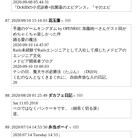
2020-09-08 05:44:31
『Dr.KIDの小児診療×抗菌薬のエビデンス』『そのエビ
2020/09/10 15:16:03
花玉藻
手越のゲームキングダム by OPENREC 加藤純一さんゲスト回が
めちゃくちゃ楽しかった件
踊る愛の魔法
2020-09-10 14:45:07
Rails未経験でRailsエンジニアとして入社して感じたメドピアの
エンジニア文化
メドピア開発者ブログ
2020-09-10 10:00:03
テンの日、魔犬サポ必勝法（たぶん） （DQ10)
くむのなんとなくきまぐれに。 自由奔放な人の日記。
20
2020/08/20 01:25:49
ダカフェ日記
Sat.11.05.2016
ベロではなくパンケーキです。（細長く切る派）
逆。
2020/07/14 14:53:50
弁当ボーイ
2020.07.14 Tuesday 14:53 |