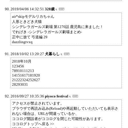
2019/04/06 14:32:51
328歳
air*skipモデルリカちゃん
人形ときどき犬猫
シンデレラガールズ劇場 第1270話 鹿児島に来ました！
でれげき -シンデレラガールズ劇場まとめ-
正中に放て 弓道編 29
dazzlingtvxq
2018/10/02 13:20:27
犬暮らし
2018年10月
123456
78910111213
14151617181920
21222324252627
28293031
2016/09/27 10:35:36
piyoco festival
アクセスが禁止されています。
ブラウザで再読み込み(Reload)や再起動していただいても表示さ
れない場合は、URLが間違っているか、
ココログ開設者がココログを閉じた可能性があります。
ココログトップへ戻る >>