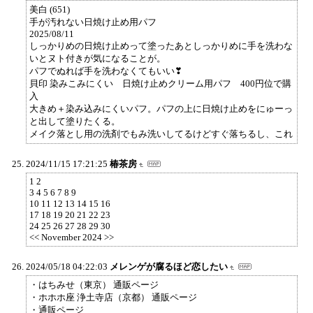
美白 (651)
手が汚れない日焼け止め用パフ
2025/08/11
しっかりめの日焼け止めって塗ったあとしっかりめに手を洗わな
いとヌト付きが気になることが。
パフでぬれば手を洗わなくてもいい❣
貝印 染みこみにくい 日焼け止めクリーム用パフ 400円位で購
入
大きめ＋染み込みにくいパフ。パフの上に日焼け止めをにゅーっ
と出して塗りたくる。
メイク落とし用の洗剤でもみ洗いしてるけどすぐ落ちるし、これ
2024/11/15 17:21:25
椿茶房
1 2
3 4 5 6 7 8 9
10 11 12 13 14 15 16
17 18 19 20 21 22 23
24 25 26 27 28 29 30
<< November 2024 >>
2024/05/18 04:22:03
メレンゲが腐るほど恋したい
・はちみせ（東京） 通販ページ
・ホホホ座 浄土寺店（京都） 通販ページ
・通販ページ