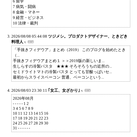
6 留学
7 病気・闘病
8 金融・マネー
9 経営・ビジネス
10 法律・裁判
2026/08/08 05:44:08
ツジメシ。プロダクトデザイナー、ときどき
料理人
「手抜きフィデウア」まとめ（2019） このブログを始めたとき
（...
手抜きフィデウアまとめ１ ＞＞2019版の新しいま...
生しらすの冷製パスタ ★★★ そろそろうちの近所の...
セミドライトマトの冷製パスタ とっても甘酸っぱいセ...
最初からスライスベーコン 普通、ベーコンという...
2026/08/03 23:30:11
｢女工、女ざかり｣
2026年08月
- - - - - 1 2
3 4 5 6 7 8 9
10 11 12 13 14 15 16
17 18 19 20 21 22 23
24 25 26 27 28 29 30
31 - - - - - -