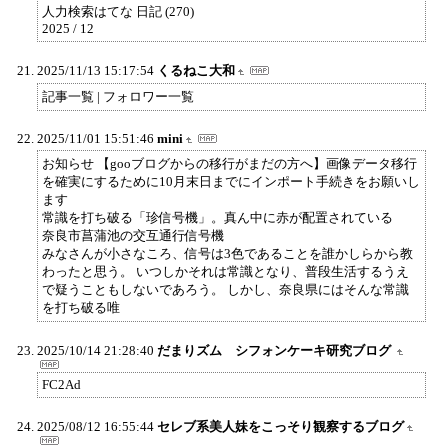
人力検索はてな 日記 (270)
2025 / 12
2025/11/13 15:17:54
くるねこ大和
記事一覧 | フォロワー一覧
2025/11/01 15:51:46
mini
お知らせ 【gooブログからの移行がまだの方へ】画像データ移行
を確実にするために10月末日までにインポート手続きをお願いし
ます
常識を打ち破る「珍信号機」。真ん中に赤が配置されている
奈良市菖蒲池の交互通行信号機
みなさんが小さなころ、信号は3色であることを誰かしらから教
わったと思う。 いつしかそれは常識となり、普段生活するうえ
で疑うこともしないであろう。 しかし、奈良県にはそんな常識
を打ち破る唯
2025/10/14 21:28:40
だまりズム シフォンケーキ研究ブログ
FC2Ad
2025/08/12 16:55:44
セレブ系美人妹をこっそり観察するブログ