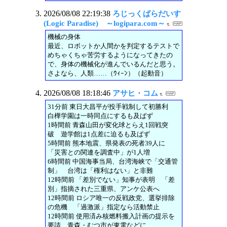
2026/08/08 22:19:38
ろじっくぱらだいす
(Logic Paradise) ～logipara.com～
機械の身体
最近、ロボットか人間かを判定するテストで
めちゃくちゃ苦労するようになってきたの
で、身体の機械化が進んでいるんだと思う。
さよなら、人類……（ｳｨｰﾝ）（起動音）
2026/08/08 18:18:46
アサヒ・コム
31分前 東日大昌平が投手戦制して初勝利
白樺学園は一時同点にするも及ばず
1時間前 青森山田が変化球とらえ1回戦突
破 遊学館は1点差に迫るも及ばず
5時間前 熊本地震、県発表の死者39人に
「災害との関連を調査中」が1人増
6時間前 中国海事当局、台湾海峡で「交通管
制」 台湾は「権利はない」と非難
12時間前 「差別でない」知事が表明 「差
別」指摘された三重県、アンケ公表へ
12時間前 ロシア唯一の反戦政党、選挙排除
の危機 「過激派」指定なら活動禁止
12時間前 使用済み核燃料搬入計画の提示を
要請 青森・むつ市が東電などに