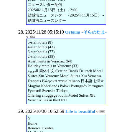
ニュースレター配信
2025年11月15日（土） 12:00
結城浩ニュースレター（2025年11月15日） -
結城浩ニュースレター
2025/11/28 05:15:10
Orbium -そらのたま-
5-star hotels (8)
4-star hotels (43)
3-star hotels (77)
2-star hotels (38)
Apartments in Veracruz (64)
Holiday rentals in Veracruz (33)
العربية 简体中文 Čeština Dansk Deutsch Motel
Suites Xiu Veracruz Motel Suites Xiu Veracruz
Français Ελληνικά עברית Italiano 日本語 한국어
Magyar Nederlands Polski Português Português
Русский Svenska Türkçe
Offering a luggage room, Motel Suites Xiu
Veracruz lies in the Old T
2025/10/30 10:52:59
Life is beautiful
0
Home
Renewal Center