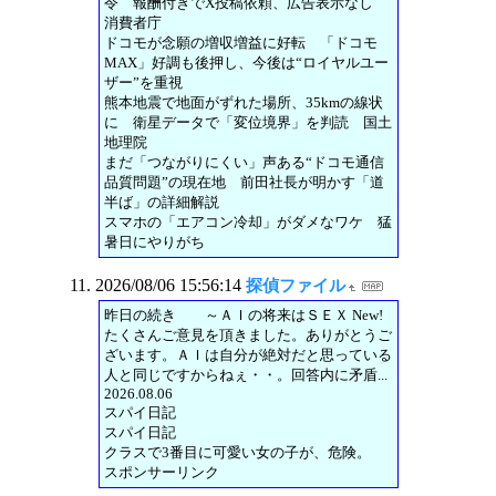
令 報酬付きでX投稿依頼、広告表示なし
消費者庁
ドコモが念願の増収増益に好転 「ドコモ
MAX」好調も後押し、今後は“ロイヤルユー
ザー”を重視
熊本地震で地面がずれた場所、35kmの線状
に 衛星データで「変位境界」を判読 国土
地理院
まだ「つながりにくい」声ある“ドコモ通信
品質問題”の現在地 前田社長が明かす「道
半ば」の詳細解説
スマホの「エアコン冷却」がダメなワケ 猛
暑日にやりがち
2026/08/06 15:56:14
探偵ファイル
昨日の続き ～ＡＩの将来はＳＥＸ New!
たくさんご意見を頂きました。ありがとうご
ざいます。ＡＩは自分が絶対だと思っている
人と同じですからねぇ・・。回答内に矛盾...
2026.08.06
スパイ日記
スパイ日記
クラスで3番目に可愛い女の子が、危険。
スポンサーリンク