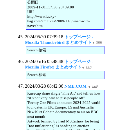
公開日
2009-11-01T17:56:23+09:00
URI
http://www.lucky-
bag.com/archives/2009/11/joined-with-
naver.htm
2024/05/30 07:39:18
トップページ -
Mozilla Thunderbird まとめサイト
Search 検索
2024/05/16 05:48:48
トップページ -
Mozilla Firefox まとめサイト
Search 検索
2024/03/28 08:42:36
NME.COM
Kneecap share single ‘Fine Art’ and tell us how
“it’s not very hard to piss people off”
Twenty One Pilots announce 2024-2025 world
tour dates in UK, Europe, US and Australia
New Kurt Cobain documentary to air on BBC
next month
Artwork banned by Paul McCartney for being
“too unflattering” is heading to auction