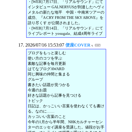
・[WEB] 7月17日、「リアルサウンド」にて
インタビュー GALNERYUSが到達したヘヴィ
メタルの新たな地平 中国・中南米ツアーの
成功、『A CRY FROM THE SKY ABOVE』を
語り尽くす が公開されました。
・[WEB] 7月14日、「リアルサウンド」にて
ライブレポート yosugala、結成4周年ライブ
2026/07/16 15:53:07
便座COVER
ブログをもっと楽しむ
使い方のコツを学ぶ
素敵な記事を毎月更新
はてなブログAWARD
同じ興味の仲間と集まる
グループ
書きたい話題が見つかる
今週のお題
好きな話題から記事を見つける
トピック
日記は、かっこいい言葉を使わなくても書け
る。なのに……
カッコいい言葉のこと
今年の1月から半年間、NHKカルチャーセン
ターのエッセイ講座を受講した。値段がお手