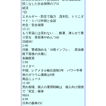
回こなした社会保障のプロ
経済
7日
エネルギー・防災で協力 茂木氏、トリニダ
ード・トバゴ外相と会談
外交・安全保障
15:11
もう常温には戻れない……酷暑、凍らせて乗
り切る 美容液やめんつゆ
日経MJ
2:00
日銀、警戒強める「AI発インフレ」 原油価
格下落後の火種に
金融政策
5:00
ロイター
中国、レアメタル輸出規制3年 パワー半導
体のガリウム価格は9倍
商品ニュース
11:00
荒れ相場、個人の運用戦略は 個人向け国債
で「安定」確保
NISA
4:00
日本の森林のC