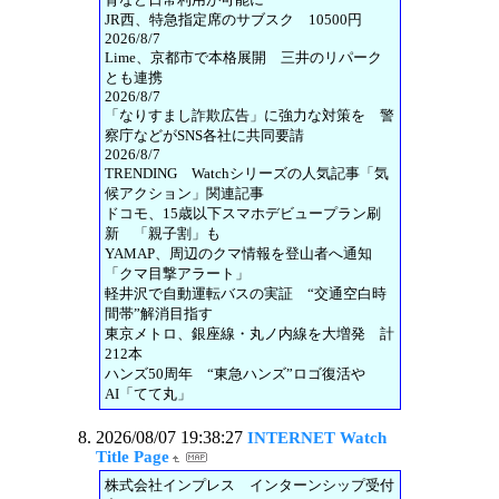
JR西、特急指定席のサブスク 10500円
2026/8/7
Lime、京都市で本格展開 三井のリパーク
とも連携
2026/8/7
「なりすまし詐欺広告」に強力な対策を 警
察庁などがSNS各社に共同要請
2026/8/7
TRENDING Watchシリーズの人気記事「気
候アクション」関連記事
ドコモ、15歳以下スマホデビュープラン刷
新 「親子割」も
YAMAP、周辺のクマ情報を登山者へ通知
「クマ目撃アラート」
軽井沢で自動運転バスの実証 “交通空白時
間帯”解消目指す
東京メトロ、銀座線・丸ノ内線を大増発 計
212本
ハンズ50周年 “東急ハンズ”ロゴ復活や
AI「てて丸」
2026/08/07 19:38:27
INTERNET Watch
Title Page
株式会社インプレス インターンシップ受付