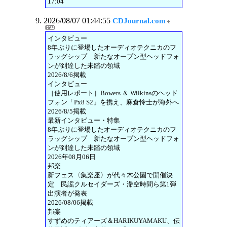
17:04
2026/08/07 01:44:55
CDJournal.com
インタビュー
8年ぶりに登場したオーディオテクニカのフ
ラッグシップ 新たなオープン型ヘッドフォ
ンが到達した未踏の領域
2026/8/6掲載
インタビュー
［使用レポート］Bowers ＆ Wilkinsのヘッド
フォン「Px8 S2」を携え、麻倉怜士が海外へ
2026/8/5掲載
最新インタビュー・特集
8年ぶりに登場したオーディオテクニカのフ
ラッグシップ 新たなオープン型ヘッドフォ
ンが到達した未踏の領域
2026年08月06日
邦楽
新フェス〈集楽座〉が代々木公園で開催決
定 民謡クルセイダーズ・滞空時間ら第1弾
出演者が発表
2026/08/06掲載
邦楽
すずめのティアーズ＆HARIKUYAMAKU、伝