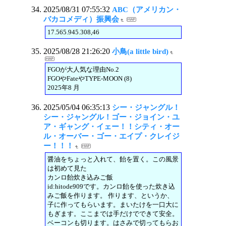
2025/08/31 07:55:32
ABC（アメリカン・
バカコメディ）振興会
17.565.945.308,46
2025/08/28 21:26:20
小鳥(a little bird)
FGOが大人気な理由No.2
FGOやFateやTYPE-MOON (8)
2025年8 月
2025/05/04 06:35:13
シー・ジャングル！
シー・ジャングル！ゴー・ジョイン・ユ
ア・ギャング・イェー！！シティ・オー
ル・オーバー・ゴー・エイプ・クレイジ
ー！！！
醤油をちょっと入れて、飴を置く。この風景
は初めて見た
カンロ飴炊き込みご飯
id:hitode909です。カンロ飴を使った炊き込
みご飯を作ります。 作ります、というか、
子に作ってもらいます。まいたけを一口大に
もぎます。ここまでは手だけでできて安全。
ベーコンも切ります。はさみで切ってもらお