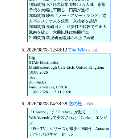
19時間前 米7月の就業者数2.3万人減 市場
予想を大幅に下回る 円高が進行
20時間前 映画「ノー・アザー・ランド」協
力パレスチナ人を銃撃 入植者を起訴
20時間前 長崎日大、18安打の猛攻で立正大
淞南を破る 六回以降は毎回得点
21時間前 科捜研元職員の不正で再審
2026/08/08 12:48:12
The Wire
Gig
STAB Electronics
Middlesborough Cafe Etch, United Kingdom
10|08|2026
Tour
Zoh Amba
various venues, US/UK
11|08|2026 – 15|11|2026
2026/08/08 04:38:58
窓の杜
「Chrome」で「Firefox」が動く……!?
WebAssemblyで実装された「Gecko」エンジ
ン
「Fire TV」シリーズが最安4,980円！Amazon
デバイスのサマーセール