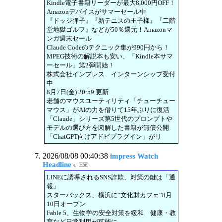
Kindle電子書籍リーダーが最大8,000円OFF！
Amazonデバイスがサマーセール中
『ドッジ弾子』『新テニスの王子様』『二階
堂地獄ゴルフ』などが50％還元！Amazonマ
ンガ週末セール
Claude Codeのテクニック集が990円から！
MPEG技術の解説本も安い、「Kindle本サマ
ーセール」第2弾開始！
株式会社インプレス インターンシップ受付
中
8月7日(金) 20:59 更新
老舗のマウスユーティリティ「チューチュー
マウス」がAIの力を借りて15年ぶりに復活
「Claude」シリーズ第5世代のプロンプトや
モデルの選び方を図解した書籍が無償公開
「ChatGPT向けアドビプラグイン」がリ
2026/08/08 00:40:38
impress Watch
Headline
LINEに誘導されるSNS詐欺、対策の鍵は「通
報」
スターバックス、横浜に“文化財カフェ”8月
10日オープン
Fable 5、生物学の安全対策を緩和 健康・教
育など日常利用が可能に