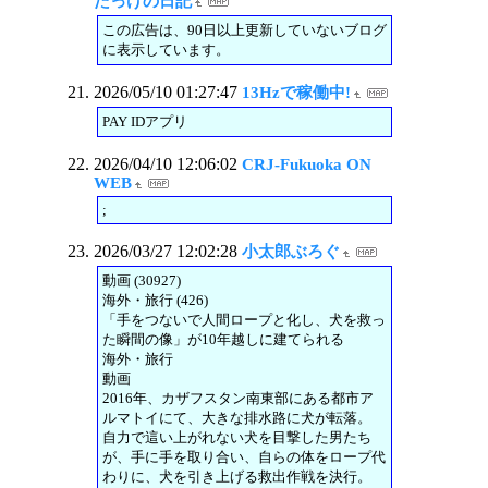
たっけの日記
この広告は、90日以上更新していないブログ
に表示しています。
2026/05/10 01:27:47
13Hzで稼働中!
PAY IDアプリ
2026/04/10 12:06:02
CRJ-Fukuoka ON
WEB
;
2026/03/27 12:02:28
小太郎ぶろぐ
動画 (30927)
海外・旅行 (426)
「手をつないで人間ロープと化し、犬を救っ
た瞬間の像」が10年越しに建てられる
海外・旅行
動画
2016年、カザフスタン南東部にある都市ア
ルマトイにて、大きな排水路に犬が転落。
自力で這い上がれない犬を目撃した男たち
が、手に手を取り合い、自らの体をロープ代
わりに、犬を引き上げる救出作戦を決行。