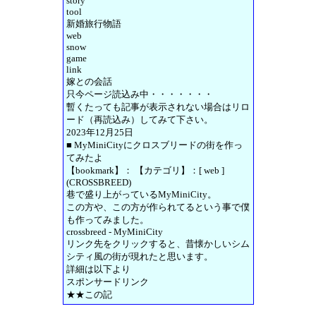
story
tool
新婚旅行物語
web
snow
game
link
嫁との会話
只今ページ読込み中・・・・・・・
暫くたっても記事が表示されない場合はリロ
ード（再読込み）してみて下さい。
2023年12月25日
■ MyMiniCityにクロスブリードの街を作っ
てみたよ
【bookmark】： 【カテゴリ】：[ web ]
(CROSSBREED)
巷で盛り上がっているMyMiniCity。
この方や、この方が作られてるという事で僕
も作ってみました。
crossbreed - MyMiniCity
リンク先をクリックすると、昔懐かしいシム
シティ風の街が現れたと思います。
詳細は以下より
スポンサードリンク
★★この記