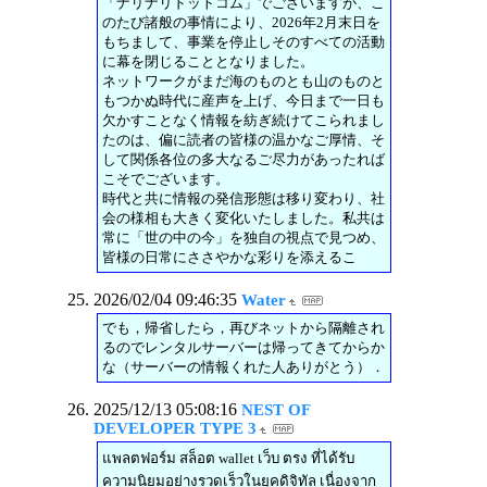
「ナリナリドットコム」でございますが、こ
のたび諸般の事情により、2026年2月末日を
もちまして、事業を停止しそのすべての活動
に幕を閉じることとなりました。
ネットワークがまだ海のものとも山のものと
もつかぬ時代に産声を上げ、今日まで一日も
欠かすことなく情報を紡ぎ続けてこられまし
たのは、偏に読者の皆様の温かなご厚情、そ
して関係各位の多大なるご尽力があったれば
こそでございます。
時代と共に情報の発信形態は移り変わり、社
会の様相も大きく変化いたしました。私共は
常に「世の中の今」を独自の視点で見つめ、
皆様の日常にささやかな彩りを添えるこ
2026/02/04 09:46:35
Water
でも，帰省したら，再びネットから隔離され
るのでレンタルサーバーは帰ってきてからか
な（サーバーの情報くれた人ありがとう）．
2025/12/13 05:08:16
NEST OF
DEVELOPER TYPE 3
แพลตฟอร์ม สล็อต wallet เว็บ ตรง ที่ได้รับ
ความนิยมอย่างรวดเร็วในยุคดิจิทัล เนื่องจาก