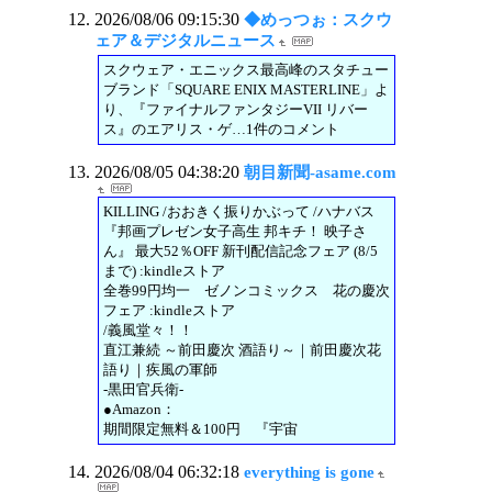
2026/08/06 09:15:30
◆めっつぉ：スクウ
ェア＆デジタルニュース
スクウェア・エニックス最高峰のスタチュー
ブランド「SQUARE ENIX MASTERLINE」よ
り、『ファイナルファンタジーVII リバー
ス』のエアリス・ゲ…1件のコメント
2026/08/05 04:38:20
朝目新聞-asame.com
KILLING /おおきく振りかぶって /ハナバス
『邦画プレゼン女子高生 邦キチ！ 映子さ
ん』 最大52％OFF 新刊配信記念フェア (8/5
まで) :kindleストア
全巻99円均一 ゼノンコミックス 花の慶次
フェア :kindleストア
/義風堂々！！
直江兼続 ～前田慶次 酒語り～｜前田慶次花
語り｜疾風の軍師
-黒田官兵衛-
●Amazon：
期間限定無料＆100円 『宇宙
2026/08/04 06:32:18
everything is gone