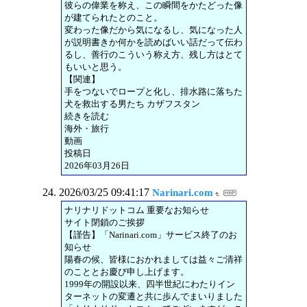
彼らの偉業を称え、この瞬間をかたどった像
が建てられたとのこと。
変わった像だから気になるし、気になった人
が説明書きか何かを読めばいい話だって伝わ
るし、善行のこういう称え方、残し方はとて
もいいと思う。
【関連】
手をつないでロープと化し、排水路に落ちた
犬を救出する男たち カザフスタン
続きを読む
海外・旅行
動画
投稿日
2026年03月26日
2026/03/25 09:41:17
Narinari.com
ナリナリドットコム 重要なお知らせ
サイト閉鎖のご挨拶
【謹告】「Narinari.com」サービス終了のお
知らせ
陽春の候、皆様におかれましては益々ご清祥
のこととお慶び申し上げます。
1999年の開設以来、四半世紀にわたりイン
ターネットの変遷と共に歩んでまいりました