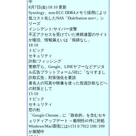
中
8月7日(金) 18:10 更新
Synology、non-ECC DDR4メモリ採用により
低コスト化したNAS「DiskStation neo+」シ
リーズ
インシデント/サイバー攻撃
不正アクセスを受けていた将棋連盟のサイト
が復旧、情報漏えいは「痕跡なし」
18:10
トピック
セキュリティ
詐欺/フィッシング
警察庁ら、Google、LINEヤフーなどデジタ
ル広告プラットフォーム5社に「なりすまし
詐欺広告」対策強化を要請
著名人の写真や映像を使った投資詐欺などへ
の対策として
15:10
トピック
セキュリティ
窓の杜
「Google Chrome」に「致命的」を含むセキ
ュリティアップデート ～脆弱性41件に対処
Windows/Mac環境にはv151.0.7922.108/.109
が展開中