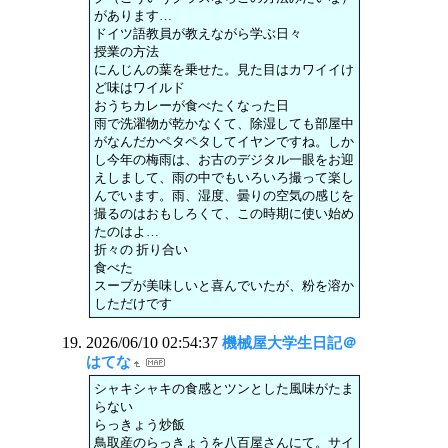
があります…
ドイツ語教員が教えながら学ぶ日々
授業の方法
にんじんの葉を乗せた。見た目はカワイイけ
ど味はワイルド
おうちカレーが食べたくなった日
雨で洗濯物が乾かなくて、除湿しても部屋中
がなんだかペタペタしてイヤンですね。しか
し今年の梅雨は、お古のデジタル一眼をお迎
えしまして、雨の中でもいろいろ撮って楽し
んでいます。雨、湿度、曇りの空気の感じを
撮るのはおもしろくて、この時期に使い始め
たのはよ…
折々の 折り合い
食べた
スープが美味しいと喜んでいたが、粉を溶か
しただけです
2026/06/10 02:54:37
機械屋大学生日記＠
はてな
シャキシャキの食感とツンとした風味がたま
らない
らっきょう炒飯
鳥取産のらっきょうを八百屋さんにて。サイ