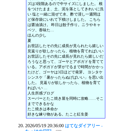
ズは3段階あるので中サイズにしました。 根
をつけたまま、土、泥を落としてきれいに洗
い 塩と一緒に混ぜて水、酢で浸し一週間ほ
ど保存袋にいれて下積けしました。 こちら
は醤油漬け。 昨日は餃子作り。ニラやキャ
ベツ、香味た…
ほんの少し
夏
お世話したその先に成長が見られたら嬉しい
見返りが欲しかったら、植物を育てればいい
お世話したその先に成長が見れたら嬉しいだ
ろうなと思って、ゴーヤとアボガドを育てて
いる。アボガドが芽がでるまで時間がかかっ
たけど、ゴーヤは3日ほどで発芽。 ヨシタケ
シンスケ「暑かったらぬげばいい」を思い出
した。 見返りが欲しかったら、植物を育て
ればいい …
人生所感ブログ
スーパーとたこ焼き屋を同時に攻略……そこ
までできるかな
たこ焼きは本命か
好きな練り物がある。たこと紅生姜
2026/05/19 20:36:00
はてなダイアリー -