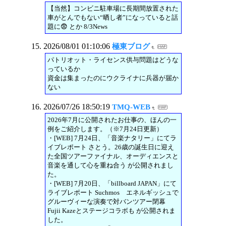
【当然】コンビニ駐車場に長期間放置された
車がとんでもない“晒し者”になっていると話
題に😨 とか 8/3News
2026/08/01 01:10:06
極東ブログ
パトリオット・ライセンス供与問題はどうな
っているか
資金は集まったのにウクライナに兵器が届か
ない
2026/07/26 18:50:19
TMQ-WEB
2026年7月に公開されたお仕事の、ほんの一
例をご紹介します。（※7月24日更新）
・[WEB] 7月24日、「音楽ナタリー」にてラ
イブレポート さとう。26歳の誕生日に迎え
た全国ツアーファイナル、オーディエンスと
音楽を通して心を重ね合う が公開されまし
た。
・[WEB] 7月20日、「billboard JAPAN」にて
ライブレポート Suchmos エネルギッシュで
グルーヴィーな演奏で対バンツアー閉幕
Fujii Kazeとステージコラボも が公開されま
した。