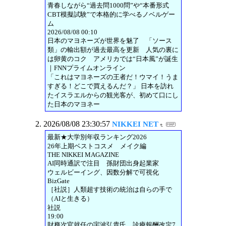
青春しながら“過去問1000問”や“本番形式
CBT模擬試験”で本格的に学べるノベルゲー
ム
2026/08/08 00:10
日本のマヨネーズが世界を魅了 「ソース
類」の輸出額が過去最高を更新 人気の裏に
は卵黄のコク アメリカでは“日本風”が誕生
｜FNNプライムオンライン
「これはマヨネーズの王者だ！ウマイ！うま
すぎる！どこで買えるんだ？」 日本を訪れ
たイスラエルからの観光客が、初めて口にし
た日本のマヨネー
2026/08/08 23:30:57
NIKKEI NET
最新★大学別年収ランキング2026
26年上期ベストコスメ メイク編
THE NIKKEI MAGAZINE
AI同時通訳で注目 孫財団出身起業家
ウェルビーイング、因数分解で可視化
BizGate
［社説］人類超す技術の統治は自らの手で
（AIと生きる）
社説
19:00
財務次官就任の宇波弘貴氏 診療報酬改定7