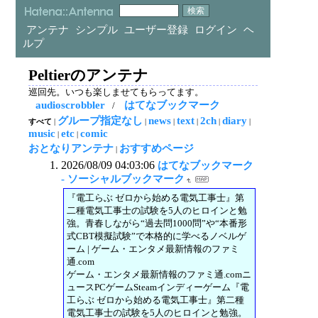
アンテナ
シンプル
ユーザー登録
ログイン
ヘ
ルプ
Peltierのアンテナ
巡回先。いつも楽しませてもらってます。
audioscrobbler
はてなブックマーク
/
グループ指定なし
news
text
2ch
diary
すべて
|
|
|
|
|
|
music
etc
comic
|
|
おとなりアンテナ
おすすめページ
|
2026/08/09 04:03:06
はてなブックマーク
- ソーシャルブックマーク
『電工らぶ ゼロから始める電気工事士』第
二種電気工事士の試験を5人のヒロインと勉
強。青春しながら“過去問1000問”や“本番形
式CBT模擬試験”で本格的に学べるノベルゲ
ーム | ゲーム・エンタメ最新情報のファミ
通.com
ゲーム・エンタメ最新情報のファミ通.comニ
ュースPCゲームSteamインディーゲーム『電
工らぶ ゼロから始める電気工事士』第二種
電気工事士の試験を5人のヒロインと勉強。