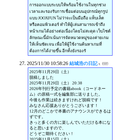
การออกแบบระบบให้พร้อมใช้งานในทุกช่วง
เวลาและรองรับการเชื่อมต่อบนอุปกรณ์ทุกรูป
แบบ JOOXFUN ไม่ว่าจะเป็นมือถือ แท็บเล็ต
หรือคอมพิวเตอร์ ทำให้ผู้เล่นสามารถเข้าถึง
หน้าเกมได้อย่างต่อเนื่องโดยไม่สะดุด เว็บไซต์
ลักษณะนี้มักเน้นการจัดหมวดหมู่ของค่ายเกม
ให้เห็นชัดเจน เพื่อให้ผู้ใช้งานค้นหาเกมที่
ต้องการได้ง่ายขึ้น อีกทั้งยังรองรั
2025/11/30 10:58:26
結城浩の日記
2025年11月29日（土）
脱稿しました
2025年11月29日（土） 20:38
2026年刊行予定の書籍abook（コードネー
ム）の原稿一式を編集部に送りました。
今後も作業は続きますけれど脱稿です！
みなさん応援ありがとうございます！
12月のどこかで本書のアナウンスができるは
ずです。
きっと多くの方に楽しんでいただける本にな
ると思いますので、
どうぞご期待ください！
2025年11月15日（土）