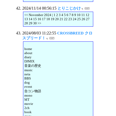
2024/11/14 00:56:15
とりこじかけ
<< November 2024 | 1 2 3 4 5 6 7 8 9 10 11 12
13 14 15 16 17 18 19 20 21 22 23 24 25 26 27
28 29 30 >>
2024/08/03 11:22:55
CROSSBREED クロ
スブリード！
home
about
diary
DJMIX
音楽の歴史
music
neta
BBS
dog
event
合コン物語
mono
MT
movie
2ch
book