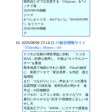
統民謡とダブが交差する「Chijuyaa」を7イ
ンチで発…
2026/08/06掲載
ジャズ
かつしかトリオ、4thアルバム『SO-DAYONE
!』をリリース
2026/08/06掲載
ク
2026/08/06 23:14:21
IT総合情報サイト
「ITmedia」Home
ドコモが念願の増収増益に好転 「ドコモ
MAX」好調も後押し、今後は“ロイヤルユー
ザー”を重視
熊本地震で地面がずれた場所、35kmの線状
に 衛星データで「変位境界」を判読 国土
地理院
まだ「つながりにくい」声ある“ドコモ通信
品質問題”の現在地 前田社長が明かす「道
半ば」の詳細解説
スマホの「エアコン冷却」がダメなワケ 猛
暑日にやりがちな“水没”の危険性と正しい冷
やし方
写真加工アプリ「SNOW」にステマで措置命