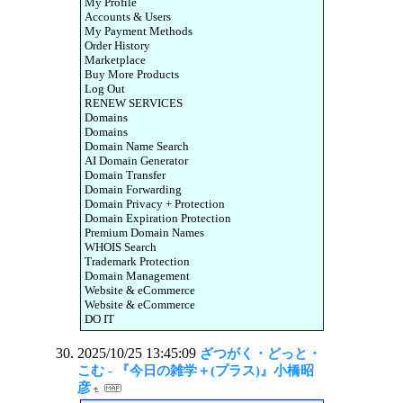
My Profile
Accounts & Users
My Payment Methods
Order History
Marketplace
Buy More Products
Log Out
RENEW SERVICES
Domains
Domains
Domain Name Search
AI Domain Generator
Domain Transfer
Domain Forwarding
Domain Privacy + Protection
Domain Expiration Protection
Premium Domain Names
WHOIS Search
Trademark Protection
Domain Management
Website & eCommerce
Website & eCommerce
DO IT
2025/10/25 13:45:09
ざつがく・どっと・
こむ - 『今日の雑学＋(プラス)』小橋昭
彦