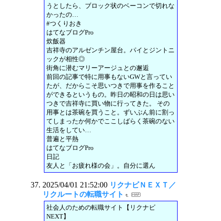
うとしたら、ブロック状のベーコンで切れな
かったの…
#つくりおき
はてなブログPro
炊飯器
吉祥寺のアルゼンチン屋台。パイとジントニ
ックが相性◎
街角に潜むマリーアージュとの邂逅
前回の記事で特に用事もないGWと言ってい
たが、だからこそ思いつきで用事を作ること
ができるというもの。昨日の昭和の日は思い
つきで吉祥寺に買い物に行ってきた。 その
用事とは茶碗を買うこと。ずいぶん前に割っ
てしまったか何かでここしばらく茶碗のない
生活をしてい…
普遍と平熱
はてなブログPro
日記
友人と「お疲れ様の会」。自分に選ん
2025/04/01 21:52:00
リクナビＮＥＸＴ／
リクルートの転職サイト
社会人のための転職サイト【リクナビ
NEXT】