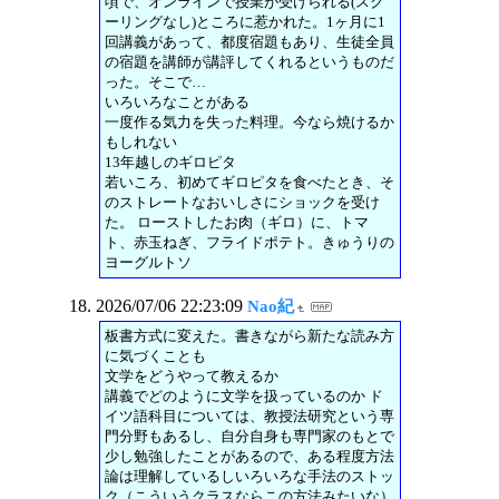
頃で、オンラインで授業が受けられる(スク
ーリングなし)ところに惹かれた。1ヶ月に1
回講義があって、都度宿題もあり、生徒全員
の宿題を講師が講評してくれるというものだ
った。そこで…
いろいろなことがある
一度作る気力を失った料理。今なら焼けるか
もしれない
13年越しのギロピタ
若いころ、初めてギロピタを食べたとき、そ
のストレートなおいしさにショックを受け
た。 ローストしたお肉（ギロ）に、トマ
ト、赤玉ねぎ、フライドポテト。きゅうりの
ヨーグルトソ
2026/07/06 22:23:09
Nao紀
板書方式に変えた。書きながら新たな読み方
に気づくことも
文学をどうやって教えるか
講義でどのように文学を扱っているのか ド
イツ語科目については、教授法研究という専
門分野もあるし、自分自身も専門家のもとで
少し勉強したことがあるので、ある程度方法
論は理解しているしいろいろな手法のストッ
ク（こういうクラスならこの方法みたいな）