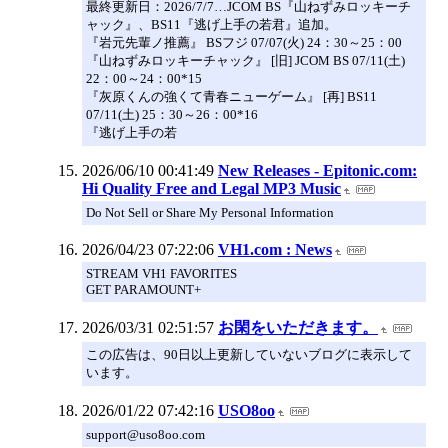
最終更新日：2026/7/7…JCOM BS『山ねずみロッキーチ
ャック』、BS11『逃げ上手の若君』追加。
『岩元先輩ノ推薦』 BSフジ 07/07(火) 24：30～25：00
『山ねずみロッキーチャック』 [旧] JCOM BS 07/11(土)
22：00～24：00*15
『灰原くんの強くて青春ニューゲーム』 [再] BS11
07/11(土) 25：30～26：00*16
『逃げ上手の若
2026/06/10 00:41:49
New Releases - Epitonic.com:
Hi Quality Free and Legal MP3 Music
Do Not Sell or Share My Personal Information
2026/04/23 07:22:06
VH1.com : News
STREAM VH1 FAVORITES
GET PARAMOUNT+
2026/03/31 02:51:57
お閑をいただきます。
この広告は、90日以上更新していないブログに表示して
います。
2026/01/22 07:42:16
USO8oo
support@uso8oo.com