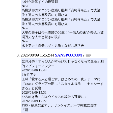
つけた計算ずくの復讐劇
New
高樹沙耶のアニソン盆踊り批判「品格落ちた」で大論
争！過去の大麻発言にも飛び火
高樹沙耶のアニソン盆踊り批判「品格落ちた」で大論
争！過去の大麻発言にも飛び火
New
大場久美子は今も奇跡の66歳！“一億人の妹”が歩んだ波
瀾万丈な人生と驚きの現在
New
水卜アナ「自分もザ・男飯」なぜ共感？夫
2026/08/09 15:52:44
SANSPO.COM
鷲見玲奈「すっぴんがすっぴんじゃなくなって最高」劇
的？ビフォーアフター
2026/08/09 15:44
#女性アナ
王林「愛する人と過ごす、はじめての一夜」テーマに
『anan』グラビア公開…「スタイル抜群」「セクシーす
ぎる」と反響
2026/08/09 15:31
ひろゆき氏「AIはウイルスの設計も可能に」
2026/08/09 15:27
TBS・篠原梨菜アナ、サンケイスポーツ掲載に喜び
「新