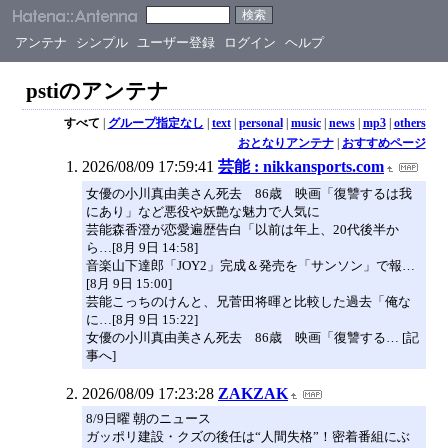
アンテナ
シンプル
ユーザー登録
ログイン
ヘルプ
pstiのアンテナ
すべて
|
グループ指定なし
|
text
|
personal
|
music
|
news
|
mp3
|
others
おとなりアンテナ
|
おすすめページ
2026/08/09 17:59:41
芸能 : nikkansports.com
女優の小川真由美さん死去 86歳 映画「復讐するは我
にあり」など悪役や妖艶な魅力で人気に
芸能森香澄が恋愛遍歴告白「以前は年上、20代後半か
ら…[8月 9日 14:58]
音楽山下達郎「JOY2」完成＆発売を「サンソン」で報…
[8月 9日 15:00]
芸能こっちのけんと、兄菅田将暉と比較した過去「俺な
に…[8月 9日 15:22]
女優の小川真由美さん死去 86歳 映画「復讐する… [記
事へ]
2026/08/09 17:23:28
ZAKZAK
8/9日曜 朝のニュース
ガッポリ建設・クズの後任は“人間失格”！密着番組にぶ