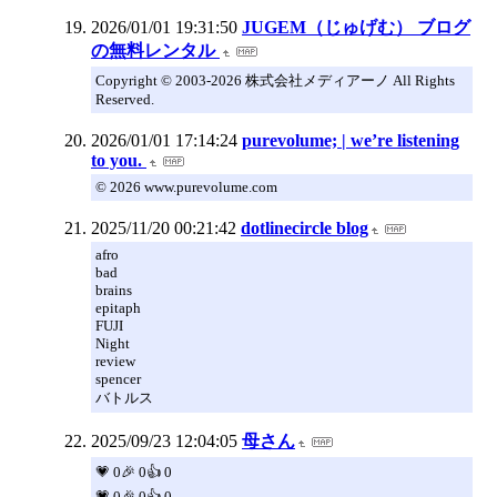
2026/01/01 19:31:50
JUGEM（じゅげむ） ブログ
の無料レンタル
Copyright © 2003-2026 株式会社メディアーノ All Rights
Reserved.
2026/01/01 17:14:24
purevolume; | we’re listening
to you.
© 2026 www.purevolume.com
2025/11/20 00:21:42
dotlinecircle blog
afro
bad
brains
epitaph
FUJI
Night
review
spencer
バトルス
2025/09/23 12:04:05
母さん
💗 0🎉 0👍 0
💗 0🎉 0👍 0