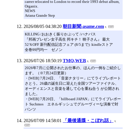
career relocated to London to record their 1993 debut album,
Organix.
NEWS
Ariana Grande Step
2026/08/05 04:38:20
朝目新聞-asame.com
KILLING /おおきく振りかぶって /ハナバス
『邦画プレゼン女子高生 邦キチ！ 映子さん』 最大
52％OFF 新刊配信記念フェア (8/5まで) :kindleストア
全巻99円均一 ゼノン
2026/07/26 18:50:19
TMQ-WEB
2026年7月に公開されたお仕事の、ほんの一例をご紹介し
ます。（※7月24日更新）
・[WEB] 7月24日、「音楽ナタリー」にてライブレポート
さとう。26歳の誕生日に迎えた全国ツアーファイナル、
オーディエンスと音楽を通して心を重ね合う が公開され
ました。
・[WEB] 7月20日、「billboard JAPAN」にてライブレポー
ト Suchmos エネルギッシュでグルーヴィーな演奏で対
バンツ
2026/07/09 14:58:01
「最後通牒・こぼれ話」