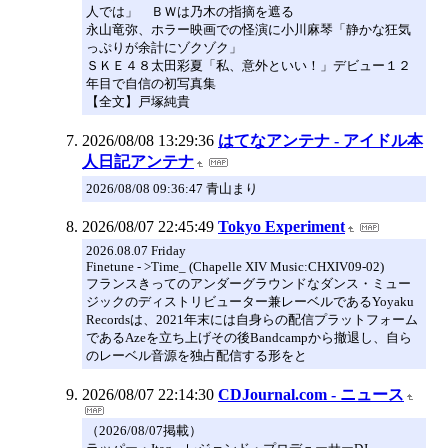
人では」 ＢＷは乃木の指摘を遮る
永山竜弥、ホラー映画での怪演に小川麻琴「静かな狂気
っぷりが余計にゾクゾク」
ＳＫＥ４８太田彩夏「私、意外といい！」デビュー１２
年目で自信の初写真集
【全文】戸塚純貴
2026/08/08 13:29:36
はてなアンテナ - アイドル本
人日記アンテナ
2026/08/08 09:36:47 青山まり
2026/08/07 22:45:49
Tokyo Experiment
2026.08.07 Friday
Finetune - >Time_ (Chapelle XIV Music:CHXIV09-02)
フランスきってのアンダーグラウンドなダンス・ミュー
ジックのディストリビューター兼レーベルであるYoyaku
Recordsは、2021年末には自身らの配信プラットフォーム
であるAzeを立ち上げその後Bandcampから撤退し、自ら
のレーベル音源を独占配信する形をと
2026/08/07 22:14:30
CDJournal.com - ニュース
（2026/08/07掲載）