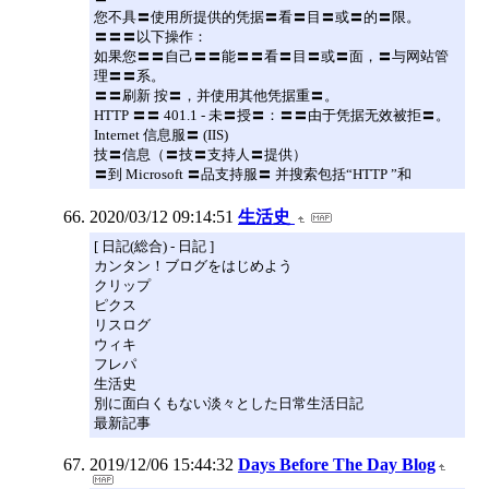
您不具〓使用所提供的凭据〓看〓目〓或〓的〓限。
〓〓〓以下操作：
如果您〓〓自己〓〓能〓〓看〓目〓或〓面，〓与网站管
理〓〓系。
〓〓刷新 按〓，并使用其他凭据重〓。
HTTP 〓〓 401.1 - 未〓授〓：〓〓由于凭据无效被拒〓。
Internet 信息服〓 (IIS)
技〓信息（〓技〓支持人〓提供）
〓到 Microsoft 〓品支持服〓 并搜索包括“HTTP ”和
2020/03/12 09:14:51
生活史
[ 日記(総合) - 日記 ]
カンタン！ブログをはじめよう
クリップ
ピクス
リスログ
ウィキ
フレパ
生活史
別に面白くもない淡々とした日常生活日記
最新記事
2019/12/06 15:44:32
Days Before The Day Blog