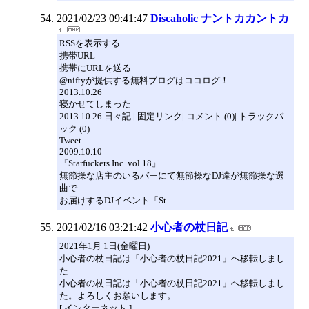
2021/02/23 09:41:47
Discaholic ナントカカントカ
RSSを表示する
携帯URL
携帯にURLを送る
@niftyが提供する無料ブログはココログ！
2013.10.26
寝かせてしまった
2013.10.26 日々記 | 固定リンク| コメント (0)| トラックバ
ック (0)
Tweet
2009.10.10
『Starfuckers Inc. vol.18』
無節操な店主のいるバーにて無節操なDJ達が無節操な選
曲で
お届けするDJイベント「St
2021/02/16 03:21:42
小心者の杖日記
2021年1月 1日(金曜日)
小心者の杖日記は「小心者の杖日記2021」へ移転しまし
た
小心者の杖日記は「小心者の杖日記2021」へ移転しまし
た。よろしくお願いします。
[ インターネット ]