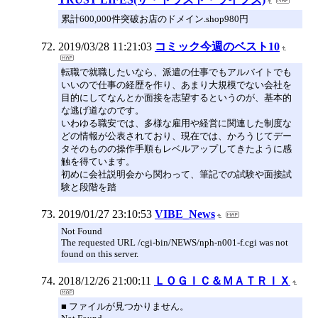
累計600,000件突破お店のドメイン.shop980円
2019/03/28 11:21:03
コミック今週のベスト10
転職で就職したいなら、派遣の仕事でもアルバイトでも
いいので仕事の経歴を作り、あまり大規模でない会社を
目的にしてなんとか面接を志望するというのが、基本的
な逃げ道なのです。
いわゆる職安では、多様な雇用や経営に関連した制度な
どの情報が公表されており、現在では、かろうじてデー
タそのものの操作手順もレベルアップしてきたように感
触を得ています。
初めに会社説明会から関わって、筆記での試験や面接試
験と段階を踏
2019/01/27 23:10:53
VIBE_News
Not Found
The requested URL /cgi-bin/NEWS/nph-n001-f.cgi was not
found on this server.
2018/12/26 21:00:11
ＬＯＧＩＣ＆ＭＡＴＲＩＸ
■ ファイルが見つかりません。