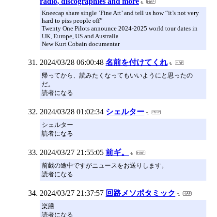
radio, discographies and more
Kneecap share single ‘Fine Art’ and tell us how “it’s not very
hard to piss people off”
Twenty One Pilots announce 2024-2025 world tour dates in
UK, Europe, US and Australia
New Kurt Cobain documentar
2024/03/28 06:00:48
名前を付けてくれ
帰ってから、読みたくなってもいいようにと思ったの
だ。
読者になる
2024/03/28 01:02:34
シェルター
シェルター
読者になる
2024/03/27 21:55:05
前ギ。
前戯の途中ですがニュースをお送りします。
読者になる
2024/03/27 21:37:57
回路メソポタミック
楽膳
読者になる