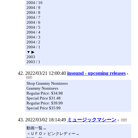
2004 / 10
2004 / 9
2004 / 8
2004 / 7
2004 / 6
2004 / 5
2004 / 4
2004 / 3
2004 / 2
2004 / 1
▼ ▶
2003
2003 / 1
2022/03/21 12:00:40
insound - upcoming releases
Shop Grammy Nominees
Grammy Nominees
Regular Price: $34.98
Special Price $31.48
Regular Price: $39.99
Special Price $35.99
2022/03/02 18:14:49
ミュージックマシーン
動画一覧→
＜ＵＦＯ＞ ピンクレディー→