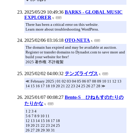
2025/05/29 10:49:36
BARKS - GLOBAL MUSIC
EXPLORER
There has been a critical error on this website.
Learn more about troubleshooting WordPress.
2025/02/06 03:16:18
OTO-NETA
The domain has expired and may be available at auction.
Register or transfer domains to Dynadot.com to save more and
build your website for free!
2025 著作権. 不許複製
2025/02/02 04:00:32
テンズライヴス
≪ February 2025 | 01 02 03 04 05 06 07 08 09 10 11 12 13
14 15 16 17 18 19 20 21 22 23 24 25 26 27 28 ≫
2025/01/07 00:08:27
Bento-S ひねもすのたりの
たりかな
1 2 3 4
5 6 7 8 9 10 11
12 13 14 15 16 17 18
19 20 21 22 23 24 25
26 27 28 29 30 31