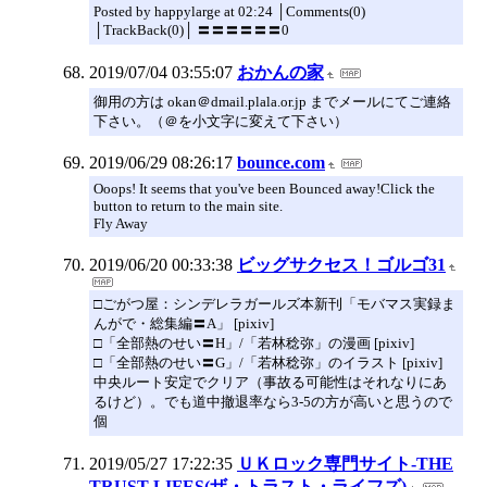
Posted by happylarge at 02:24 │Comments(0)
│TrackBack(0)│ 〓〓〓〓〓〓0
2019/07/04 03:55:07
おかんの家
御用の方は okan＠dmail.plala.or.jp までメールにてご連絡
下さい。（＠を小文字に変えて下さい）
2019/06/29 08:26:17
bounce.com
Ooops! It seems that you've been Bounced away!Click the
button to return to the main site.
Fly Away
2019/06/20 00:33:38
ビッグサクセス！ゴルゴ31
□ごがつ屋：シンデレラガールズ本新刊「モバマス実録ま
んがで・総集編〓A」 [pixiv]
□「全部熱のせい〓H」/「若林稔弥」の漫画 [pixiv]
□「全部熱のせい〓G」/「若林稔弥」のイラスト [pixiv]
中央ルート安定でクリア（事故る可能性はそれなりにあ
るけど）。でも道中撤退率なら3-5の方が高いと思うので
個
2019/05/27 17:22:35
ＵＫロック専門サイト-THE
TRUST LIFES(ザ・トラスト・ライフズ)