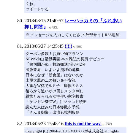
くね。
ツイートする
2018/08/15 21:40:57
レーハラカミの『ふれあい
押し問答』
※ メッセージを入力してください-外部サイトRSS追加
2018/06/27 14:25:45
!!!!!
クーポン多数！お買い物マラソン
NEWS小山 活動再開 本木雅弘の長男 デビュー
「踏切開かぬ」救急搬送7分が42分
出版業界、いよいよ崩壊の危機
日本になぜ「朝食屋」はないのか
土屋太鳳の二の舞いを不安視
大事なW杯でルミ子、痛恨のミス
後ろから追いかけ回しメッタ刺し
親族とみられる女性伴い家宅捜索
「ケンミンSHOW」にツッコミ続出
読んだ人はみな日本惨敗を予想
「さんま御殿」出演も批判殺到
2018/05/23 15:48:16
this is not the way.
Copyright (C) 2004-2018 GMOペパボ株式会社 all rights