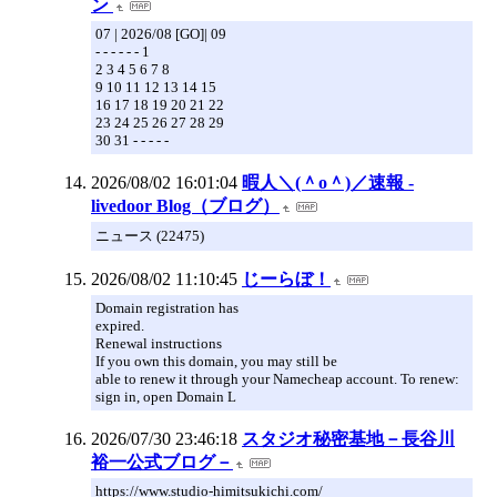
ン
07 | 2026/08 [GO]| 09
- - - - - - 1
2 3 4 5 6 7 8
9 10 11 12 13 14 15
16 17 18 19 20 21 22
23 24 25 26 27 28 29
30 31 - - - - -
2026/08/02 16:01:04
暇人＼(＾o＾)／速報 -
livedoor Blog（ブログ）
ニュース (22475)
2026/08/02 11:10:45
じーらぼ！
Domain registration has
expired.
Renewal instructions
If you own this domain, you may still be
able to renew it through your Namecheap account. To renew:
sign in, open Domain L
2026/07/30 23:46:18
スタジオ秘密基地－長谷川
裕一公式ブログ－
https://www.studio-himitsukichi.com/