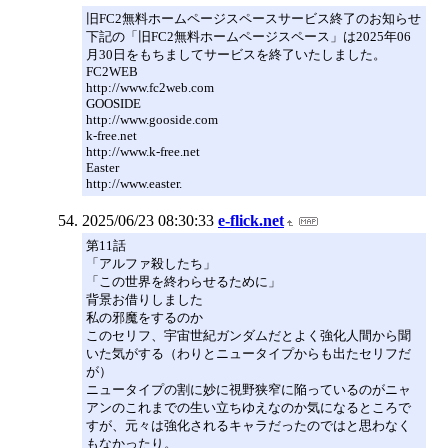
旧FC2無料ホームページスペースサービス終了のお知らせ
下記の「旧FC2無料ホームページスペース」は2025年06
月30日をもちましてサービスを終了いたしました。
FC2WEB
http://www.fc2web.com
GOOSIDE
http://www.gooside.com
k-free.net
http://www.k-free.net
Easter
http://www.easter.
2025/06/23 08:30:33
e-flick.net
第11話
「アルファ殺したち」
「この世界を終わらせるために」
背景お借りしました
私の邪魔をするのか
このセリフ、宇宙世紀ガンダムだとよく強化人間から聞
いた気がする（わりとニュータイプからも出たセリフだ
が）
ニュータイプの割に妙に視野狭窄に陥っているのがニャ
アンのこれまでの生い立ちゆえなのか気になるところで
すが、元々は強化されるキャラだったのではと思わなく
もなかったり。