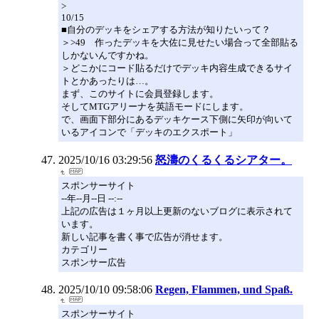
>
10/15
■自分のデッキをシェアする方法が知りたいって？
＞>49 作ったデッキを大佐に見せたい場合って全部貼る
しかないんですかね。
＞どこかにコード貼るだけでデッキ内容生成できるサイ
トとかあったりは…。
まず、このサイトに会員登録します。
そしてMTGアリーナを英語モードにします。
で、画面下部分にあるデッキケース下側に矢印が向いて
いるアイコンで「デッキのエクスポート」
2025/10/16 03:29:56
怒濤のくるくるシアター。
スポンサーサイト
--年--月--日 --:--
上記の広告は１ヶ月以上更新のないブログに表示されて
います。
新しい記事を書く事で広告が消せます。
カテゴリー
スポンサー広告
2025/10/10 09:58:06
Regen, Flammen, und Spaß.
スポンサーサイト