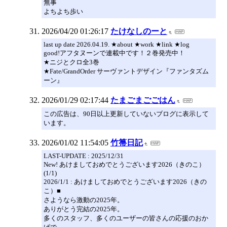
無事
よちよち歩い
2026/04/20 01:26:17
たけなしのーと
last up date 2026.04.19. ★about ★work ★link ★log
good!アフタヌーンで連載中です！２巻発売中！
★ニジとクロ全3巻
★Fate/GrandOrder サーヴァントデザイン『ファンタズム
ーン』
2026/01/29 02:17:44
たまごまごごはん
この広告は、90日以上更新していないブログに表示して
います。
2026/01/02 11:54:05
竹箒日記
LAST-UPDATE : 2025/12/31
New! あけましておめでとうございます2026（きのこ）
(1/1)
2026/1/1 : あけましておめでとうございます2026（きの
こ）■
さようなら激動の2025年。
ありがとう完結の2025年。
多くのスタッフ、多くのユーザーの皆さんの応援のおか