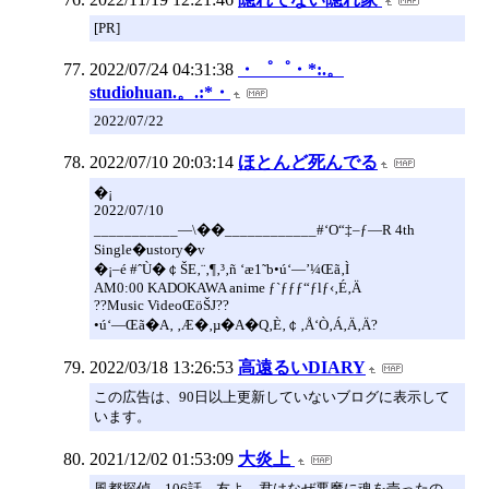
[PR]
2022/07/24 04:31:38
・゜゜・*:.。
studiohuan.。.:*・
2022/07/22
2022/07/10 20:03:14
ほとんど死んでる
�¡
2022/07/10
___________—\��____________#‘O“‡–ƒ—R 4th
Single�ustory�v
�¡–é #ˆÙ�￠ŠE‚¨‚¶‚³‚ñ ‘æ1˜b•ú‘—’¼Œã‚Ì
AM0:00 KADOKAWA anime ƒ`ƒƒƒ“ƒlƒ‹‚É‚Ä
??Music VideoŒöŠJ??
•ú‘—Œã�A‚ ‚Æ�­‚µ�A�Q‚È‚￠‚Å‘Ò‚Á‚Ä‚Ä?
2022/03/18 13:26:53
高遠るいDIARY
この広告は、90日以上更新していないブログに表示して
います。
2021/12/02 01:53:09
大炎上
風都探偵 106話 友よ、君はなぜ悪魔に魂を売ったの