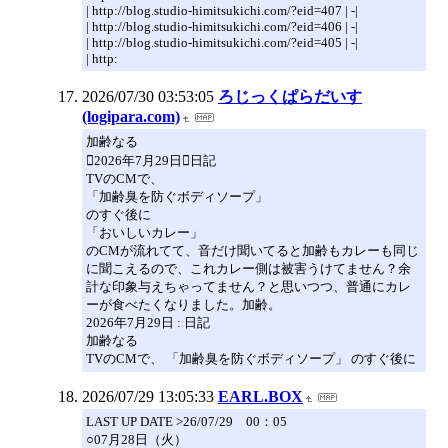
| http://blog.studio-himitsukichi.com/?eid=407 | -|
| http://blog.studio-himitsukichi.com/?eid=406 | -|
| http://blog.studio-himitsukichi.com/?eid=405 | -|
| http:
2026/07/30 03:53:05
ろじっくぱらだいす
(logipara.com)
加齢なる
2026年7月29日日記
TVのCMで、
「加齢臭を防ぐボディソープ」
のすぐ後に
「おいしいカレー」
のCMが流れてて、音だけ聞いてると加齢もカレーも同じ
に聞こえるので、これカレー側は被害うけてません？余
計な印象与えちゃってません？と思いつつ、普通にカレ
ーが食べたくなりました。加齢。
2026年7月29日 : 日記
加齢なる
TVのCMで、 「加齢臭を防ぐボディソープ」 のすぐ後に
2026/07/29 13:05:33
EARL.BOX
LAST UP DATE >26/07/29 00：05
○07月28日（火）