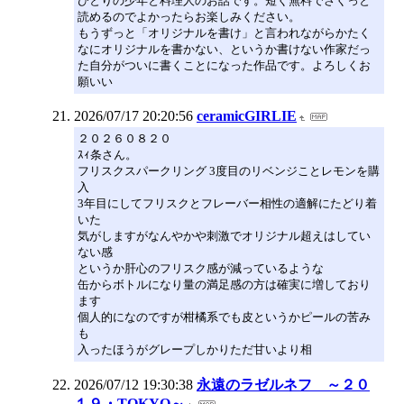
ひとりの少年と料理人のお話です。短く無料でさくっと
読めるのでよかったらお楽しみください。
もうずっと「オリジナルを書け」と言われながらかたく
なにオリジナルを書かない、というか書けない作家だっ
た自分がついに書くことになった作品です。よろしくお
願いい
2026/07/17 20:20:56
ceramicGIRLIE
２０２６０８２０
ｽｨ条さん。
フリスクスパークリング 3度目のリベンジことレモンを購
入
3年目にしてフリスクとフレーバー相性の適解にたどり着
いた
気がしますがなんやかや刺激でオリジナル超えはしてい
ない感
というか肝心のフリスク感が減っているような
缶からボトルになり量の満足感の方は確実に増しており
ます
個人的になのですが柑橘系でも皮というかピールの苦み
も
入ったほうがグレープしかりただ甘いより相
2026/07/12 19:30:38
永遠のラゼルネフ ～２０
１９・TOKYO～