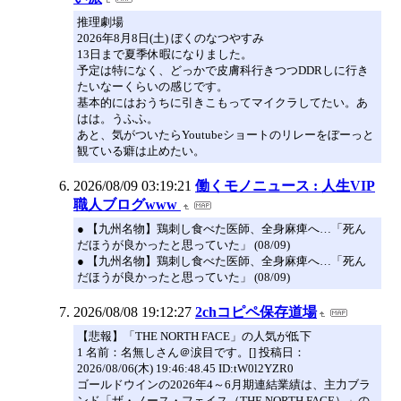
推理劇場
2026年8月8日(土) ぼくのなつやすみ
13日まで夏季休暇になりました。
予定は特になく、どっかで皮膚科行きつつDDRしに行き
たいなーくらいの感じです。
基本的にはおうちに引きこもってマイクラしてたい。あ
はは。うふふ。
あと、気がついたらYoutubeショートのリレーをぼーっと
観ている癖は止めたい。
2026/08/09 03:19:21
働くモノニュース : 人生VIP
職人ブログwww
● 【九州名物】鶏刺し食べた医師、全身麻痺へ…「死ん
だほうが良かったと思っていた」 (08/09)
● 【九州名物】鶏刺し食べた医師、全身麻痺へ…「死ん
だほうが良かったと思っていた」 (08/09)
2026/08/08 19:12:27
2chコピペ保存道場
【悲報】「THE NORTH FACE」の人気が低下
1 名前：名無しさん＠涙目です。[] 投稿日：
2026/08/06(木) 19:46:48.45 ID:tW0l2YZR0
ゴールドウインの2026年4～6月期連結業績は、主力ブラ
ンド「ザ・ノース・フェイス（THE NORTH FACE）」の