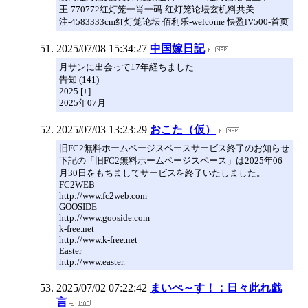
王-770772红灯笼一肖一码-红灯笼论坛玄机料共关
注-4583333cm红灯笼论坛 佰利乐-welcome 快盈lV500-首页
2025/07/08 15:34:27
中国嫁日記
月サンに出会って17年経ちました
告知 (141)
2025 [+]
2025年07月
2025/07/03 13:23:29
おこた（仮）
旧FC2無料ホームページスペースサービス終了のお知らせ
下記の「旧FC2無料ホームページスペース」は2025年06
月30日をもちましてサービスを終了いたしました。
FC2WEB
http://www.fc2web.com
GOOSIDE
http://www.gooside.com
k-free.net
http://www.k-free.net
Easter
http://www.easter.
2025/07/02 07:22:42
まいぺ～す！：日々此れ戯
言