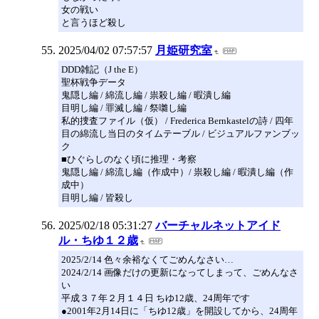
女の戦い
と言うほど殺し
2025/04/02 07:57:57
月姫研究室
DDD雑記（J the E）
聖杯戦争データ
鬼隠し編 / 綿流し編 / 祟殺し編 / 暇潰し編
目明し編 / 罪滅し編 / 祭囃し編
私的捜査ファイル（仮） / Frederica Bernkastelの詩 / 四年
目の綿流し当日のタイムテーブル / ビジュアルファンブッ
ク
■ひぐらしのなく頃に推理・考察
鬼隠し編 / 綿流し編（作成中）/ 祟殺し編 / 暇潰し編（作
成中）
目明し編 / 皆殺し
2025/02/18 05:31:27
バーチャルネットアイド
ル・ちゆ１２歳
2025/2/14 色々余裕なくてごめんなさい…
2024/2/14 画像だけの更新になってしまって、ごめんなさ
い
平成３７年２月１４日 ちゆ12歳、24周年です
●2001年2月14日に「ちゆ12歳」を開設してから、24周年