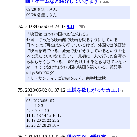
画・ゲームなど紹介していきます
09/28 名無しさん
09/28 名無しさん
2023/06/04 03:23:03
9-D
「映画館にはその国の文化がある」
外国に行ったら映画館で映画を観るようにしている
日本では試写会ばかり行っているけど、外国では映画館
で映画を観ている。旅先で必ずそうしているというのを
本で読んでいいなと思って、最初に一人で行った台湾か
ら私もそうしている。1000円以上するときは観ていない
が、そうでなければその国の映画を観ている。英語字…
sahya8のブログ
チリ・サンティアゴの街を歩く。南半球は秋
2023/06/02 01:37:12
王様を欲しがったカエル
05 | 2023/06 | 07
- - - - 1 2 3
4 5 6 7 8 9 10
11 12 13 14 15 16 17
18 19 20 21 22 23 24
25 26 27 28 29 30 -
2022/11/19 12:21:46
隠れてない隠れ家