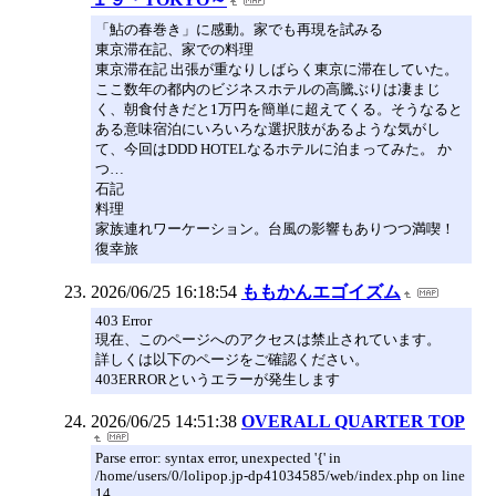
「鮎の春巻き」に感動。家でも再現を試みる
東京滞在記、家での料理
東京滞在記 出張が重なりしばらく東京に滞在していた。
ここ数年の都内のビジネスホテルの高騰ぶりは凄まじ
く、朝食付きだと1万円を簡単に超えてくる。そうなると
ある意味宿泊にいろいろな選択肢があるような気がし
て、今回はDDD HOTELなるホテルに泊まってみた。 か
つ…
石記
料理
家族連れワーケーション。台風の影響もありつつ満喫！
復幸旅
2026/06/25 16:18:54
ももかんエゴイズム
403 Error
現在、このページへのアクセスは禁止されています。
詳しくは以下のページをご確認ください。
403ERRORというエラーが発生します
2026/06/25 14:51:38
OVERALL QUARTER TOP
Parse error: syntax error, unexpected '{' in
/home/users/0/lolipop.jp-dp41034585/web/index.php on line
14