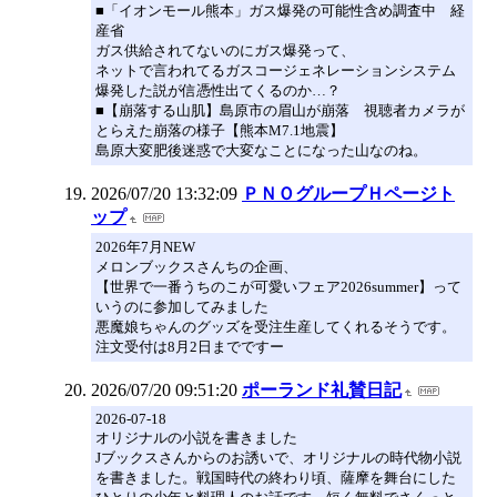
■「イオンモール熊本」ガス爆発の可能性含め調査中 経
産省
ガス供給されてないのにガス爆発って、
ネットで言われてるガスコージェネレーションシステム
爆発した説が信憑性出てくるのか…？
■【崩落する山肌】島原市の眉山が崩落 視聴者カメラが
とらえた崩落の様子【熊本M7.1地震】
島原大変肥後迷惑で大変なことになった山なのね。
2026/07/20 13:32:09
ＰＮＯグループＨページト
ップ
2026年7月NEW
メロンブックスさんちの企画、
【世界で一番うちのこが可愛いフェア2026summer】って
いうのに参加してみました
悪魔娘ちゃんのグッズを受注生産してくれるそうです。
注文受付は8月2日までですー
2026/07/20 09:51:20
ポーランド礼賛日記
2026-07-18
オリジナルの小説を書きました
Jブックスさんからのお誘いで、オリジナルの時代物小説
を書きました。戦国時代の終わり頃、薩摩を舞台にした