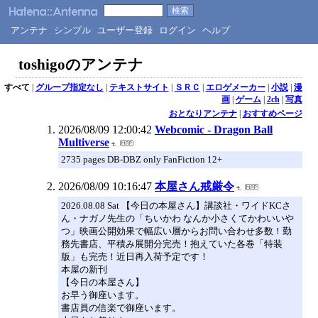
アンテナ
シンプル
ユーザー登録
ログイン
ヘルプ
toshigoのアンテナ
すべて
|
グループ指定なし
|
テキストサイト
|
ＳＲＣ
|
エロゲメーカー
|
小説
|
漫
画
|
ゲーム
|
2ch
|
写真
おとなりアンテナ
|
おすすめページ
2026/08/09 12:00:42
Webcomic - Dragon Ball
Multiverse
2735 pages DB-DBZ only FanFiction 12+
2026/08/09 10:16:47
本屋さん戒厳令
2026.08.08 Sat 【今日の本屋さん】講談社・ワイドKCさ
ん・ナガノ先生の「ちいかわ なんか小さくてかわいいや
つ」映画公開効果で幅広い層からお問い合わせ多数！勤
務先書店、平積み展開分完売！抱えていた各巻「特装
版」も完売！近日再入荷予定です！
本屋の新刊
【今日の本屋さん】
お早う御座います。
書店員の信楽で御座います。