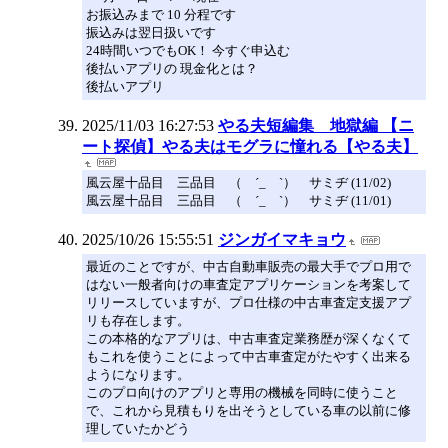
お振込みまで 10 分程です
振込みは翌日扱いです
24時間いつでもOK！ 今すぐ申込む
後払いアプリの 現金化とは？
後払いアプリ
2025/11/03 16:27:53
やる夫短編集 地獄編 【ニ
ート探偵】やる夫はモグラに憧れる【やる夫】
風云屋十品目 三品目 （ ´_ゝ`） サミヂ (11/02)
風云屋十品目 三品目 （ ´_ゝ`） サミヂ (11/01)
2025/10/26 15:55:51
ジンガイマキョウ
最近のことですが、中古自動車販売の最大手でプロ用で
はない一般者向けの車査定アプリケーションを考案して
リリースしていますが、プロ仕様の中古車査定支援アプ
リも存在します。
この本格的なアプリは、中古車査定業務歴が深くなくて
もこれを使うことによって中古車査定がたやすく出来る
ようになります。
このプロ向けのアプリと専用の機械を同時に使うこと
で、これから見積もりを出そうとしている車の以前に修
理していたかどう