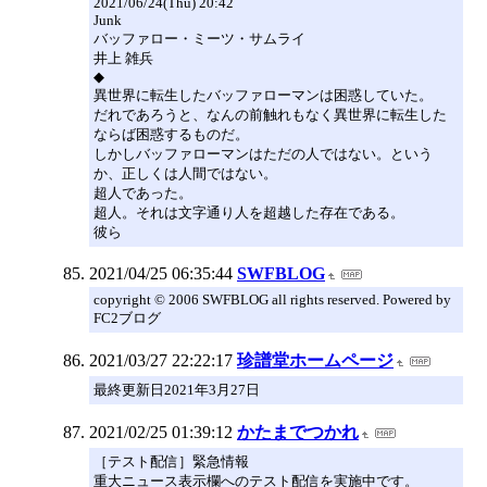
2021/06/24(Thu) 20:42
Junk
バッファロー・ミーツ・サムライ
井上 雑兵
◆
異世界に転生したバッファローマンは困惑していた。
だれであろうと、なんの前触れもなく異世界に転生した
ならば困惑するものだ。
しかしバッファローマンはただの人ではない。という
か、正しくは人間ではない。
超人であった。
超人。それは文字通り人を超越した存在である。
彼ら
2021/04/25 06:35:44
SWFBLOG
copyright © 2006 SWFBLOG all rights reserved. Powered by
FC2ブログ
2021/03/27 22:22:17
珍譜堂ホームページ
最終更新日2021年3月27日
2021/02/25 01:39:12
かたまでつかれ
［テスト配信］緊急情報
重大ニュース表示欄へのテスト配信を実施中です。