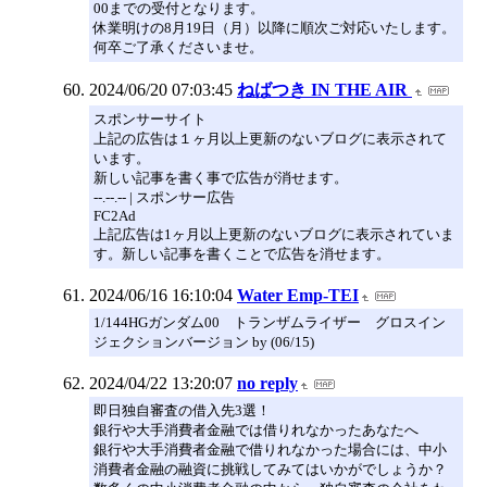
00までの受付となります。
休業明けの8月19日（月）以降に順次ご対応いたします。
何卒ご了承くださいませ。
2024/06/20 07:03:45
ねばつき IN THE AIR
スポンサーサイト
上記の広告は１ヶ月以上更新のないブログに表示されて
います。
新しい記事を書く事で広告が消せます。
--.--.-- | スポンサー広告
FC2Ad
上記広告は1ヶ月以上更新のないブログに表示されていま
す。新しい記事を書くことで広告を消せます。
2024/06/16 16:10:04
Water Emp-TEI
1/144HGガンダム00 トランザムライザー グロスイン
ジェクションバージョン by (06/15)
2024/04/22 13:20:07
no reply
即日独自審査の借入先3選！
銀行や大手消費者金融では借りれなかったあなたへ
銀行や大手消費者金融で借りれなかった場合には、中小
消費者金融の融資に挑戦してみてはいかがでしょうか？