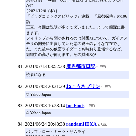
か!?
{ 2021/12/01(水) }
『ビッグコミックスピリッツ』連載、「風都探偵」の106
話
正直、今回は説明が多くてダレました。よって簡潔に書
きます。
フィリップから聞かされるのは財団Xについて。ガイアメ
モリの開発に出資していた悪の親玉のような存在でし
た。また後年の仮面ライダーでも時おり登場するなど、
組織力の高さが伺えます。その財団Xが
2021/07/13 08:52:38
魔界都市日記
読者になる
2021/07/08 20:31:29
ねこうさプリン
© Yahoo Japan
2021/07/08 16:28:14
for Fools
© Yahoo Japan
2021/06/24 20:48:38
randamHEXA
バッファロー・ミーツ・サムライ