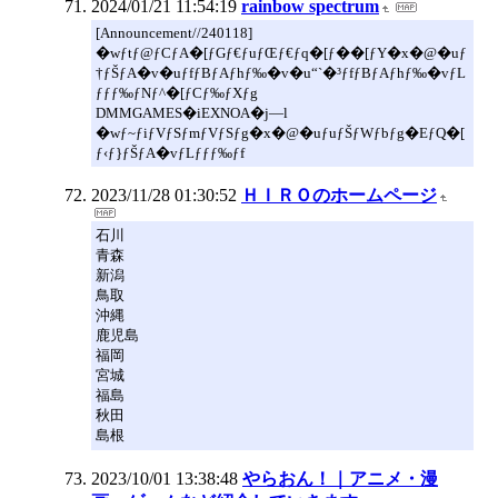
2024/01/21 11:54:19
rainbow spectrum
[Announcement//240118]
�wƒtƒ@ƒCƒA�[ƒGƒ€ƒuƒŒƒ€ƒq�[ƒ��[ƒY�x�@�uƒ
†ƒŠƒA�v�uƒfƒBƒAƒhƒ‰�v�u“`�³ƒfƒBƒAƒhƒ‰�vƒL
ƒƒƒ‰ƒNƒ^�[ƒCƒ‰ƒXƒg
DMMGAMES�iEXNOA�j—l
�wƒ~ƒiƒVƒSƒmƒVƒSƒg�x�@�uƒuƒŠƒWƒbƒg�EƒQ�[
ƒ‹ƒ}ƒŠƒA�vƒLƒƒƒ‰ƒf
2023/11/28 01:30:52
ＨＩＲＯのホームページ
石川
青森
新潟
鳥取
沖縄
鹿児島
福岡
宮城
福島
秋田
島根
2023/10/01 13:38:48
やらおん！｜アニメ・漫