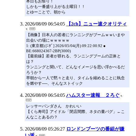
本日もお祭り！
しかも一番盛り上がる土曜日！！
とゆーことで、朝から
2026/08/09 06:54:05
【2ch】ニュー速クオリティ
【画像】日本人の若者にランニングがブームｗｗいまや
出会いの場にｗｗｗｗｗ
1: (東京都) [ﾆﾀﾞ] 2026/05/04(月) 09:22:00.92 ●
BE:668024367-2BP(3000)
【最前線】若者が群れる、ランニングブームの正体と
は？
ランニングと聞いて、どんなイメージを思い浮かべるだ
ろうか？
早朝から一人で黙々と走り、タイムを縮めることに執念
を燃やす──、そんなストイック
2026/08/09 06:54:05
ハムスター速報 ２ろぐ
レッサーパンダさん かわいい
【くら寿司】アイドル「閉店間際、ネタの量バグ」←こ
んなことあるの？
2026/08/09 05:26:27
ロンドンブーツの番組が嫌
い派