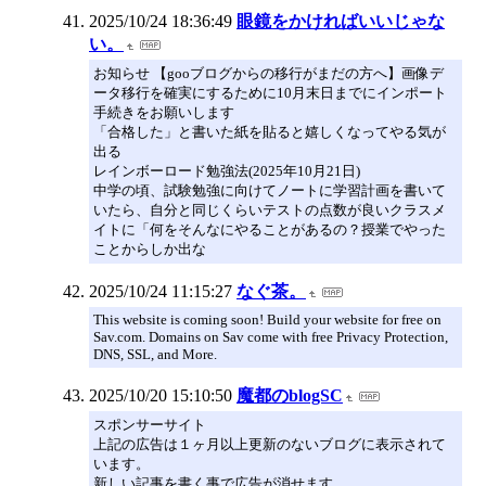
2025/10/24 18:36:49
眼鏡をかければいいじゃな
い。
お知らせ 【gooブログからの移行がまだの方へ】画像デ
ータ移行を確実にするために10月末日までにインポート
手続きをお願いします
「合格した」と書いた紙を貼ると嬉しくなってやる気が
出る
レインボーロード勉強法(2025年10月21日)
中学の頃、試験勉強に向けてノートに学習計画を書いて
いたら、自分と同じくらいテストの点数が良いクラスメ
イトに「何をそんなにやることがあるの？授業でやった
ことからしか出な
2025/10/24 11:15:27
なぐ茶。
This website is coming soon! Build your website for free on
Sav.com. Domains on Sav come with free Privacy Protection,
DNS, SSL, and More.
2025/10/20 15:10:50
魔都のblogSC
スポンサーサイト
上記の広告は１ヶ月以上更新のないブログに表示されて
います。
新しい記事を書く事で広告が消せます。