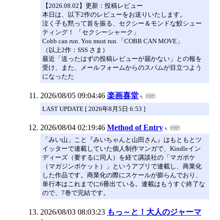
【2026.08.02】更新：投稿レビュー
本日は、以下2作のレビューをお送りいたします。
泣く子も黙って首を振る、セクシー＆モンドな鮫シュー
ティング！ 「セクシーシャーク」
Cobb can run. You must run.「COBB CAN MOVE」
（以上2作：SSS さま）
最近「送ったはずの投稿レビューが届かない」との報を
受け、また、メールフォームからのスパムが目立つよう
になったた
2026/08/05 09:04:46
楽画喜堂
LAST UPDATE [ 2026年8月5日 6:53 ]
2026/08/04 02:19:46
Method of Entry
「みい山」こと『みいちゃんと山田さん』はもともとツ
イッターで連載していた個人制作マンガで、Kindleイン
ディーズ（要するに同人）を経て講談社の「マガポケ
（マガジンポケット）」というアプリで連載し、商業化
した作品です。商業化の際にスケールが膨らんでおり、
単行本はこれまでに6冊出ている。連載はもうすぐ終了な
ので、7巻で完結です。
2026/08/03 08:03:23
もっ～と！大人のジャーマ