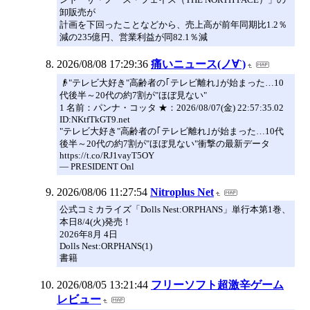
卸販売が
計画を下回ったことなどから、売上高が前年同期比1.2％
減の235億円、営業利益が同82.1％減
2026/08/08 17:29:36
痛いニュース(ノ∀`)
👴"テレビ大好き"高齢者の｢テレビ離れ｣が始まった…10
代後半～20代の約7割が"ほぼ見ない"
1 名前：パンナ・コッタ ★：2026/08/07(金) 22:57:35.02
ID:NKtfTkGT9.net
"テレビ大好き"高齢者の｢テレビ離れ｣が始まった…10代
後半～20代の約7割が"ほぼ見ない"衝撃の最新データ
https://t.co/RJ1vayT5OY
— PRESIDENT Onl
2026/08/06 11:27:54
Nitroplus Net
公式コミカライズ「Dolls Nest:ORPHANS」単行本第1巻、
本日8/4(火)発売！
2026年8月 4日
Dolls Nest:ORPHANS(1)
書籍
2026/08/05 13:21:44
フリーソフト超激辛ゲーム
レビュー