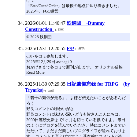
げで
『Fate/GrandOrder』は最後の地点に辿り着きました。
2025年、FGO運営
2026/01/01 11:40:47
鉄鋼団 -Dummy
Construction-
© 2026 鉄鋼団
2025/12/31 12:20:55
F/P
c107冬コミ参加します。
2025年12月29日 asanagi 0
おかげさまで冬コミで新刊が出ます。 オリジナル猫族
Read More
2025/11/30 07:29:35
日記兼備忘録 for TRPG (by
Tryarks)
「若干の緊張が走る」。よほど伝えたいことがあるんだ
ろう
野良コメントの味わい深さ
野良コメントは味わい深い どうも皆さんこんにちは。
2000日連続更新まで1ヶ月を切っている僕ですよ。 毎日
のようにブログを読んでいただき、時にコメントまでい
ただいて、まだまだ楽しいブログライフが送れておりま
す。 コメントと言えばですよ！基本的にコメントがあ…