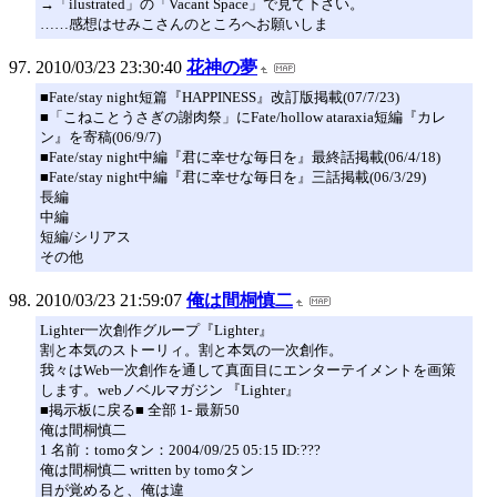
→「ilustrated」の「Vacant Space」で見て下さい。
……感想はせみこさんのところへお願いしま
2010/03/23 23:30:40
花神の夢
■Fate/stay night短篇『HAPPINESS』改訂版掲載(07/7/23)
■「こねことうさぎの謝肉祭」にFate/hollow ataraxia短編『カレ
ン』を寄稿(06/9/7)
■Fate/stay night中編『君に幸せな毎日を』最終話掲載(06/4/18)
■Fate/stay night中編『君に幸せな毎日を』三話掲載(06/3/29)
長編
中編
短編/シリアス
その他
2010/03/23 21:59:07
俺は間桐慎二
Lighter一次創作グループ『Lighter』
割と本気のストーリィ。割と本気の一次創作。
我々はWeb一次創作を通して真面目にエンターテイメントを画策
します。webノベルマガジン 『Lighter』
■掲示板に戻る■ 全部 1- 最新50
俺は間桐慎二
1 名前：tomoタン：2004/09/25 05:15 ID:???
俺は間桐慎二 written by tomoタン
目が覚めると、俺は違