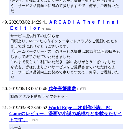
今後も、皆様によりよいサービスをご提供させていただけるよ
う、サービス品質向上に努めて参りますので、何卒、ご理解いた
だ
2020/03/02 14:29:41
ＡＲＣＡＤＩＡ Ｔｈｅ Ｆｉｎａｌ
Ｅｄｉｔｉｏｎ
サービス提供終了のお知らせ
日頃より、Momoたろうインターネットクラブをご愛顧いただき
まして誠にありがとうございます。
「ホームページサービス」のサービス提供は2015年11月30日をも
ちまして終了させていただきました。
これまで長らくご利用いただき、誠にありがとうございました。
今後も、皆様によりよいサービスをご提供させていただけるよ
う、サービス品質向上に努めて参りますので、何卒、ご理解いた
だ
2019/06/13 00:10:46
戊午亭蟹座敷
動画 アダルト動画 ライブチャット
2019/03/08 23:50:52
World Edge 二次創作小説、PC
Gameのレビュー、漫画や小説の感想などを載せたサイ
トです。
ホーム