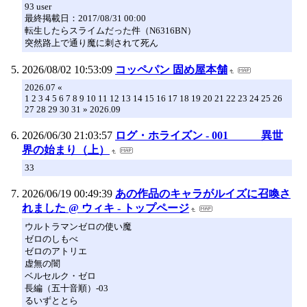
93 user
最終掲載日：2017/08/31 00:00
転生したらスライムだった件（N6316BN）
突然路上で通り魔に刺されて死ん
2026/08/02 10:53:09
コッペパン 固め屋本舗
2026.07 «
1 2 3 4 5 6 7 8 9 10 11 12 13 14 15 16 17 18 19 20 21 22 23 24 25 26
27 28 29 30 31 » 2026.09
2026/06/30 21:03:57
ログ・ホライズン - 001 異世
界の始まり（上）
33
2026/06/19 00:49:39
あの作品のキャラがルイズに召喚さ
れました @ ウィキ - トップページ
ウルトラマンゼロの使い魔
ゼロのしもべ
ゼロのアトリエ
虚無の闇
ベルセルク・ゼロ
長編（五十音順）-03
るいずととら