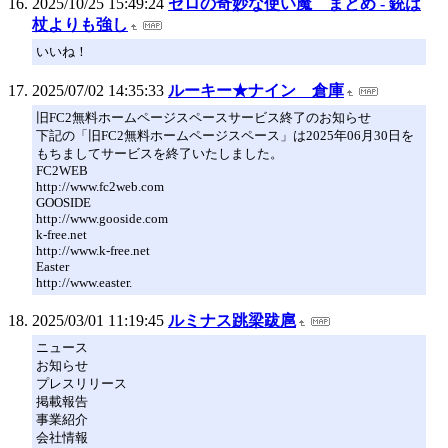
2025/10/25 15:49:24
ゼロの奇妙な使い魔 まとめ - 銃は
杖よりも強し
いいね！
2025/07/02 14:35:33
ルーキー★ナイン 倉庫
旧FC2無料ホームページスペースサービス終了のお知らせ
下記の「旧FC2無料ホームページスペース」は2025年06月30日を
もちましてサービスを終了いたしました。
FC2WEB
http://www.fc2web.com
GOOSIDE
http://www.gooside.com
k-free.net
http://www.k-free.net
Easter
http://www.easter.
2025/03/01 11:19:45
ルミナス跳梁跋扈
ニュース
お知らせ
プレスリリース
掲載報告
事業紹介
会社情報