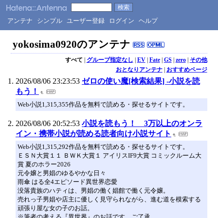
アンテナ
シンプル
ユーザー登録
ログイン
ヘルプ
yokosima0920のアンテナ
すべて
|
グループ指定なし
|
EV
|
Fate
|
GS
|
zero
|
その他
おとなりアンテナ
|
おすすめページ
2026/08/06 23:23:53
ゼロの使い魔[検索結果] -小説を読
もう！
Web小説1,315,355作品を無料で読める・探せるサイトです。
2026/08/06 20:52:53
小説を読もう！ 3万以上のオンラ
イン・携帯小説が読める読者向け小説サイト
Web小説1,315,292作品を無料で読める・探せるサイトです。
ＥＳＮ大賞１１ ＢＷＫ大賞１ アイリスIF9大賞 コミックルーム大
賞 夏のホラー2026
元令嬢と男娼のゆるやかな日々
雨傘 はる全4エピソード異世界恋愛
没落貴族のハティは、男娼の働く娼館で働く元令嬢。
売れっ子男娼や店主に優しく見守られながら、進む道を模索する
頑張り屋な女の子のお話。
※筆者の考える『異世界』のお話です。ご了承