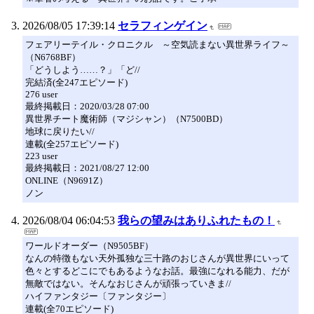
2026/08/05 17:39:14
セラフィンゲイン
フェアリーテイル・クロニクル ～空気読まない異世界ライフ～
（N6768BF）
「どうしよう……？」「ど//
完結済(全247エピソード)
276 user
最終掲載日：2020/03/28 07:00
異世界チート魔術師（マジシャン）（N7500BD）
地球に戻りたい//
連載(全257エピソード)
223 user
最終掲載日：2021/08/27 12:00
ONLINE（N9691Z）
ノン
2026/08/04 06:04:53
我らの望みはありふれたもの！
ワールドオーダー（N9505BF）
なんの特徴もない天外孤独な三十路のおじさんが異世界にいって
色々とするどこにでもあるようなお話。最強になれる能力、だが
無敵ではない。そんなおじさんが頑張っていきま//
ハイファンタジー〔ファンタジー〕
連載(全70エピソード)