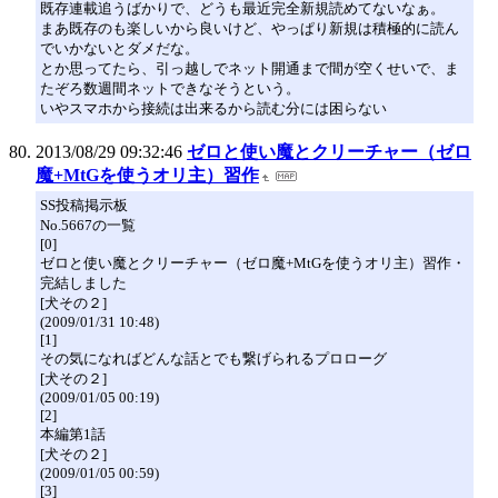
既存連載追うばかりで、どうも最近完全新規読めてないなぁ。
まあ既存のも楽しいから良いけど、やっぱり新規は積極的に読ん
でいかないとダメだな。
とか思ってたら、引っ越しでネット開通まで間が空くせいで、ま
たぞろ数週間ネットできなそうという。
いやスマホから接続は出来るから読む分には困らない
2013/08/29 09:32:46
ゼロと使い魔とクリーチャー（ゼロ
魔+MtGを使うオリ主）習作
SS投稿掲示板
No.5667の一覧
[0]
ゼロと使い魔とクリーチャー（ゼロ魔+MtGを使うオリ主）習作・
完結しました
[犬その２]
(2009/01/31 10:48)
[1]
その気になればどんな話とでも繋げられるプロローグ
[犬その２]
(2009/01/05 00:19)
[2]
本編第1話
[犬その２]
(2009/01/05 00:59)
[3]