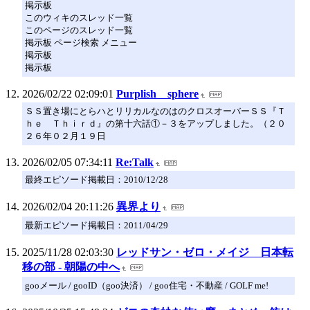
掲示板
このウィキのスレッド一覧
このページのスレッド一覧
掲示板 ページ検索 メニュー
掲示板
掲示板
2026/02/22 02:09:01
Purplish sphere
ＳＳ置き場にとらハとリリカルなのはのクロスオーバーＳＳ『Ｔ
ｈｅ Ｔｈｉｒｄ』の第十六話①－３をアップしました。（２０
２６年０２月１９日
2026/02/05 07:34:11
Re:Talk
最終エピソード掲載日：2010/12/28
2026/02/04 20:11:26
異界より
最新エピソード掲載日：2011/04/29
2025/11/28 02:03:30
レッドサン・ゼロ・メイジ 日本転
移の部 - 朝陽の中へ
gooメール / gooID（goo決済） / goo住宅・不動産 / GOLF me!