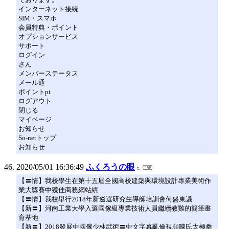
インターネット接続
SIM・スマホ
会員特典・ポイント
オプションサービス
サポート
ログイン
さん
メンバーステータス
メール通
ポイントpt
ログアウト
閉じる
マイページ
お知らせ
So-netトップ
お知らせ
2020/05/01 16:36:49
ふくろうの眼
【〓情】我校學生在第十五屆全國高校建築與環境設計專業美術作
業大獎賽中獲佳商務網站績
【〓情】我校舉行2018年新遴選研究生導師培訓會何盛東議
【新〓】河南工業大學入選國傢級專業技術人員繼續教雞的簡筆畫
育基地
【新〓】2018發展中國傢少林武術〓中文字幕亂倫視頻陳氏太極拳