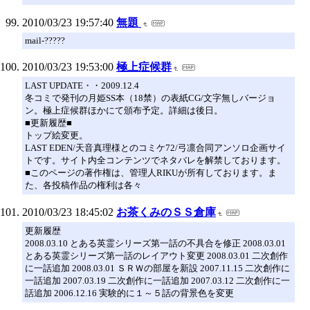
2010/03/23 19:57:40
無題
mail-?????
2010/03/23 19:53:00
極上症候群
LAST UPDATE・・2009.12.4
冬コミで発刊の月姫SS本（18禁）の表紙CG/文字無しバージョ
ン。極上症候群ほかにて頒布予定。詳細は後日。
■更新履歴■
トップ絵変更。
LAST EDEN/天音真理様とのコミケ72/弓凛合同アンソロ企画サイ
トです。サイト内全コンテンツでネタバレを解禁しております。
■このページの著作権は、管理人RIKUが所有しております。ま
た、各投稿作品の権利は各々
2010/03/23 18:45:02
お茶くみのＳＳ倉庫
更新履歴
2008.03.10 とある英霊シリーズ第一話の不具合を修正 2008.03.01
とある英霊シリーズ第一話のレイアウト変更 2008.03.01 二次創作
に一話追加 2008.03.01 ＳＲＷの部屋を新設 2007.11.15 二次創作に
一話追加 2007.03.19 二次創作に一話追加 2007.03.12 二次創作に一
話追加 2006.12.16 実験的に１～５話の背景色を変更