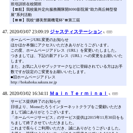
班培訓班在校開班
【〓航】我校黨外定向服務團隊開8090影院展“助力商丘轉型發
展”系列活動
【〓〓】我校“娜美禁圖機電杯”〓第三屆
2020/03/07 23:09:19
ジャスティステーション
ホームページURL変更のお知らせ
ほかほか本舗にアクセスいただきありがとうございます。
この度、ホームページアドレス（URL）を変更いたしました。
つきましては、下記の新アドレス（URL）への変更をお願いいた
します。
また、お気に入りやブックマークなどに登録されている方はお手
数ですが設定のご変更をお願いいたします。
■旧ホームページアドレス
http://hokahoka.sakura.ne.jp
2020/03/02 16:34:11
Ｍａｉｎ Ｔｅｒｍｉｎａｌ
サービス提供終了のお知らせ
日頃より、Momoたろうインターネットクラブをご愛顧いただき
まして誠にありがとうございます。
「ホームページサービス」のサービス提供は2015年11月30日をも
ちまして終了させていただきました。
これまで長らくご利用いただき、誠にありがとうございました。