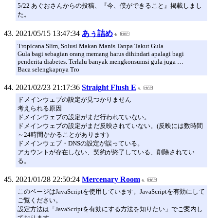
5/22 あぐおさんからの投稿、『今、僕ができること』掲載しまし
た。
2021/05/15 13:47:34
あぅ詰め
Tropicana Slim, Solusi Makan Manis Tanpa Takut Gula
Gula bagi sebagian orang memang harus dihindari apalagi bagi
penderita diabetes. Terlalu banyak mengkonsumsi gula juga …
Baca selengkapnya Tro
2021/02/23 21:17:36
Straight Flush E
ドメインウェブの設定が見つかりません
考えられる原因
ドメインウェブの設定がまだ行われていない。
ドメインウェブの設定がまだ反映されていない。(反映には数時間
～24時間かかることがあります)
ドメインウェブ・DNSの設定が誤っている。
アカウントが存在しない、契約が終了している、削除されてい
る。
2021/01/28 22:50:24
Mercenary Room
このページはJavaScriptを使用しています。JavaScriptを有効にして
ご覧ください。
設定方法は「JavaScriptを有効にする方法を知りたい」でご案内し
ております。