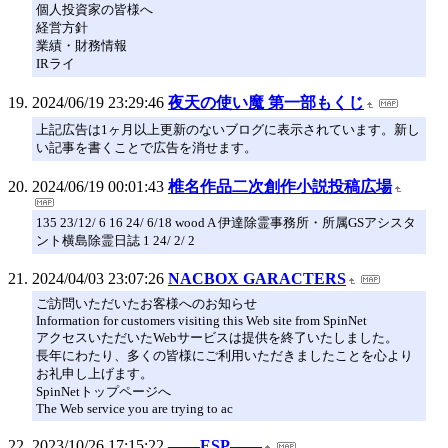
個人投資家の皆様へ
経営方針
業績・財務情報
IRライ
2024/06/19 23:29:46
夜天の使い魔 第一部もくじ
上記広告は1ヶ月以上更新のないブログに表示されています。新し
い記事を書くことで広告を消せます。
2024/06/19 00:01:43
椎名作品二次創作小説投稿広場
135 23/12/ 6 16 24/ 6/18 wood A 伊達除霊事務所・所属GSアシスタ
ント横島除霊日誌 1 24/ 2/ 2
2024/04/03 23:07:26
NACBOX GARACTERS
ご訪問いただいたお客様へのお知らせ
Information for customers visiting this Web site from SpinNet
アクセスいただいたWebサービスは提供を終了いたしました。
長年にわたり、多くの皆様にご利用いただきましたことを心より
お礼申し上げます。
SpinNetトップページへ
The Web service you are trying to ac
2023/10/26 17:15:22
――ESP――