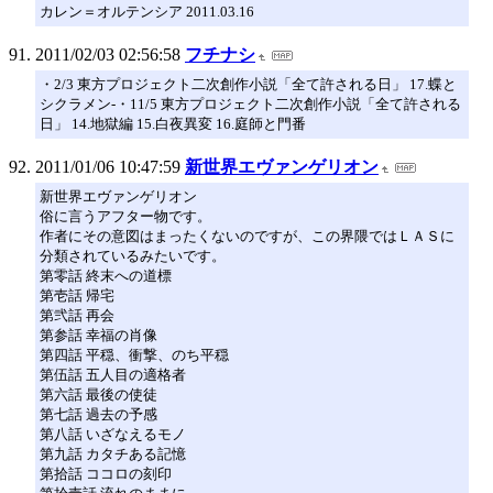
カレン＝オルテンシア 2011.03.16
2011/02/03 02:56:58
フチナシ
・2/3 東方プロジェクト二次創作小説「全て許される日」 17.蝶と
シクラメン-・11/5 東方プロジェクト二次創作小説「全て許される
日」 14.地獄編 15.白夜異変 16.庭師と門番
2011/01/06 10:47:59
新世界エヴァンゲリオン
新世界エヴァンゲリオン
俗に言うアフター物です。
作者にその意図はまったくないのですが、この界隈ではＬＡＳに
分類されているみたいです。
第零話 終末への道標
第壱話 帰宅
第弐話 再会
第参話 幸福の肖像
第四話 平穏、衝撃、のち平穏
第伍話 五人目の適格者
第六話 最後の使徒
第七話 過去の予感
第八話 いざなえるモノ
第九話 カタチある記憶
第拾話 ココロの刻印