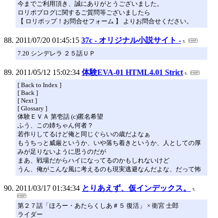
今までご利用頂き、誠にありがとうございました。
ロリポブログに関するご質問等ございましたら
【 ロリポップ！お問合せフォーム 】 よりお問合せください。
2011/07/20 01:45:15
37c - オリジナル小説サイト -
7.20 シンデレラ ２５話ＵＰ
2011/05/12 15:02:34
体験EVA-01 HTML4.01 Strict
[ Back to Index ]
[ Back ]
[ Next ]
[ Glossary ]
体験ＥＶＡ 第壱話 (c)匿名希望
ふう、この姉ちゃん何者？
若作りしてるけど俺と同じぐらいの歳だよなぁ
もうちっと威厳というか、いや落ち着きというか、人としての厚
みが足りないように思うのだが
まあ、戦場だからハイになってるのかもしれないけど
うん、俺がこんな風に考えるのも現実逃避なんだよな、だって怖
2011/03/17 01:34:34
とりあえず、仮インデックス。
第２７話「ほろー・あたらくしあ＃５ 復活」 × 衛宮 士郎
ライダー