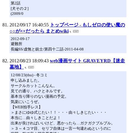
第2話
[犬その２]
(2009/0
2012/09/17 16:40:55
トップページ - もしゼロの使い魔の
○○が××だったら まとめwiki
2012-09-17
避難所
長編SS/虚無と銃士/第四十二話-2011-04-08
2012/08/23 18:09:43
web漫画サイト GRAVEYRD【迷走
墓地】
12/08/23(thu) - 冬コミ
申し込みました。
サークルカットこんなん。
見ての通り、ハクとネルです。
基本当り障りのない漫画の予定。
気楽にいこうぜ。
【WEB拍手レス】
＞まさにゆゆ式じたい！！・・・由々しきじたい・・・
本当に…由々しきことだよ！
出来が良ければいいけど、悪かったら…ガクガクブルブル。
＞３～４コマ目、セリフ自体は一言一句違わぬというのに