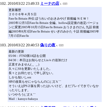
2010/03/22 23:49:33
ミーナの店
更新履歴
２００６年４月５日
Fate/In Britain 外伝 ぼうれいのおきみやげ 前後編 ＮＥＷ！
2005年12月5日Fate/In Britain 全編。hollow設定後の改定バージョ
ンに変更2005年10月15日Fate/In Britain おうさまのけん 九話 前後
編2005年8月3日Fate/In Britain せいぎのみかた 十話 前後編2005年
7月15日Fate/In
2010/03/22 20:40:53
偽りの夜
最新の更新
05/06：FTSD第18話を公開
04/30：本日はお知らせとLinｋの追加だけ
正直すみません(＿ ＿)
久々にSSを更新いたしました。
長々とお待たせして申し訳ない。
しかも短いしorz
HPの改装もせにゃならんのに(;´Д`A ```
そういえばPS２版を買ったはいいけど、まだプレイできていなか
ったりします。
いつやろう(;´Д`A ```
Mail：kansyo-bakuya