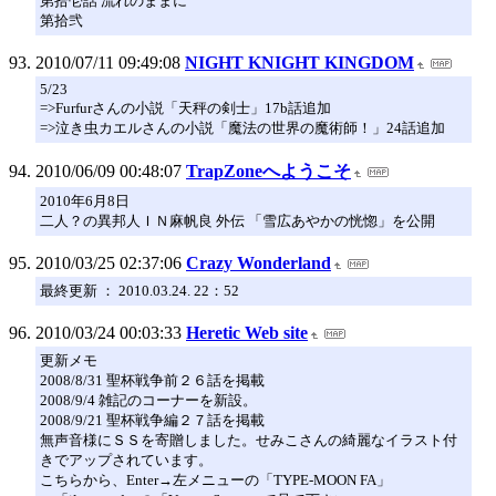
第拾壱話 流れのままに
第拾弐
2010/07/11 09:49:08
NIGHT KNIGHT KINGDOM
5/23
=>Furfurさんの小説「天秤の剣士」17b話追加
=>泣き虫カエルさんの小説「魔法の世界の魔術師！」24話追加
2010/06/09 00:48:07
TrapZoneへようこそ
2010年6月8日
二人？の異邦人ＩＮ麻帆良 外伝 「雪広あやかの恍惚」を公開
2010/03/25 02:37:06
Crazy Wonderland
最終更新 ： 2010.03.24. 22：52
2010/03/24 00:03:33
Heretic Web site
更新メモ
2008/8/31 聖杯戦争前２６話を掲載
2008/9/4 雑記のコーナーを新設。
2008/9/21 聖杯戦争編２７話を掲載
無声音様にＳＳを寄贈しました。せみこさんの綺麗なイラスト付
きでアップされています。
こちらから、Enter→左メニューの「TYPE-MOON FA」