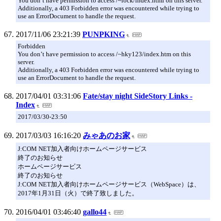
You don’t have permission to access /~lock/index.html on this server.
Additionally, a 403 Forbidden error was encountered while trying to
use an ErrorDocument to handle the request.
2017/11/06 23:21:39
PUNPKING
Forbidden
You don’t have permission to access /~hky123/index.htm on this
server.
Additionally, a 403 Forbidden error was encountered while trying to
use an ErrorDocument to handle the request.
2017/04/01 03:31:06
Fate/stay night SideStory Links -
Index
2017/03/30-23:50
2017/03/03 16:16:20
みゃあのお家
J:COM NET加入者向けホームページサービス
終了のお知らせ
ホームページサービス
終了のお知らせ
J:COM NET加入者向けホームページサービス（WebSpace）は、
2017年1月31日（火）で終了致しました。
2016/04/01 03:46:40
gallo44