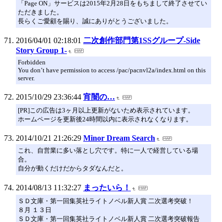
「Page ON」サービスは2015年2月28日をもちまして終了させてい
ただきました。
長らくご愛顧を賜り、誠にありがとうございました。
2016/04/01 02:18:01
二次創作部門第1SSグループ-Side
Story Group 1-
Forbidden
You don’t have permission to access /pac/pacnvl2a/index.html on this
server.
2015/10/29 23:36:44
宵闇の…
[PR]この広告は3ヶ月以上更新がないため表示されています。
ホームページを更新後24時間以内に表示されなくなります。
2014/10/21 21:26:29
Minor Dream Search
これ、自営業に多い落とし穴です。特に一人で経営している場
合。
自分が動くだけだからタダなんだと。
2014/08/13 11:32:27
まったいら！
ＳＤ文庫・第一回集英社ライトノベル新人賞 二次選考突破！
８月 １３日
ＳＤ文庫・第一回集英社ライトノベル新人賞 二次選考突破報告