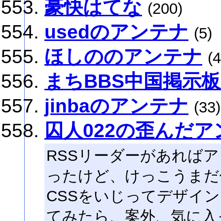
豪快はてな
(200)
usedのアンテナ
(5)
ほしののアンテナ
(4
まちBBS中国掲示
jinbaのアンテナ
(33)
囚人022の歪んだア
RSSリーダーがあれば
ったけど、けっこうまだ
CSSをいじってデザイ
てみたら、案外、気に入