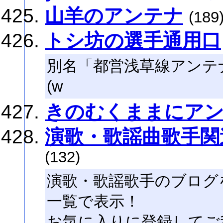
山羊のアンテナ
(189
トシ坊の選手通用口
別名「都営浅草線アンテ
(w
きのむくままにア
演歌・歌謡曲歌手関
(132)
演歌・歌謡歌手のブログ
一覧で表示！
お気に入りに登録してご