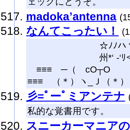
ェックにどうぞ。
madoka’antenna
(1
なんてこったい！
(
☆ﾉﾉハ
州*‘ -‘ﾘ＜こ
≡≡≡ ─（ cO┬O
≡≡≡ （＊）ヽ_Ｊ（＊）
彡=ﾟーﾟミアンテナ
私的な覚書用です。
スニーカーマニア