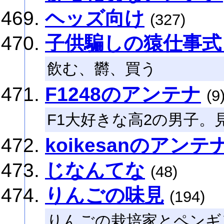
ヘッズ向け
(327)
子供騙しの猿仕事式
飲む、欝、買う
F1248のアンテナ
(9
F1大好きな高2の男子。
koikesanのアンテ
じなんてな
(48)
りんごの味見
(194)
りんごの栽培家とペンギ