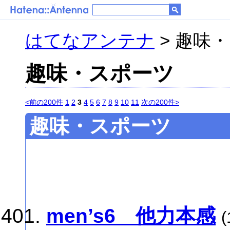
はてなアンテナ
> 趣味
趣味・スポーツ
<前の200件
1
2
3
4
5
6
7
8
9
10
11
次の200件>
趣味・スポーツ
men’s6 他力本感
(