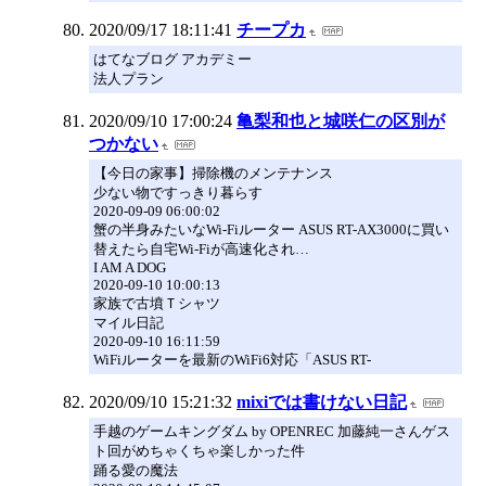
2020/09/17 18:11:41
チープカ
はてなブログ アカデミー
法人プラン
2020/09/10 17:00:24
亀梨和也と城咲仁の区別が
つかない
【今日の家事】掃除機のメンテナンス
少ない物ですっきり暮らす
2020-09-09 06:00:02
蟹の半身みたいなWi-Fiルーター ASUS RT-AX3000に買い
替えたら自宅Wi-Fiが高速化され…
I AM A DOG
2020-09-10 10:00:13
家族で古墳Ｔシャツ
マイル日記
2020-09-10 16:11:59
WiFiルーターを最新のWiFi6対応「ASUS RT-
2020/09/10 15:21:32
mixiでは書けない日記
手越のゲームキングダム by OPENREC 加藤純一さんゲス
ト回がめちゃくちゃ楽しかった件
踊る愛の魔法