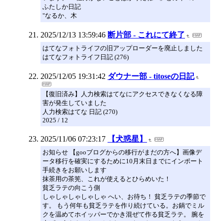
ふたしか日記
"なるか、木
2025/12/13 13:59:46
断片部 - これにて終了
はてなフォトライフの旧アップローダーを廃止しました
はてなフォトライフ日記 (276)
2025/12/05 19:31:42
ダウナー部 - titoseの日記
【復旧済み】人力検索はてなにアクセスできなくなる障
害が発生していました
人力検索はてな 日記 (270)
2025 / 12
2025/11/06 07:23:17
【犬惑星】
お知らせ 【gooブログからの移行がまだの方へ】画像デ
ータ移行を確実にするために10月末日までにインポート
手続きをお願いします
抹茶用の茶筅、これが使えるとひらめいた！
貧乏ラテの向こう側
しゃしゃしゃしゃしゃ へい、お待ち！ 貧乏ラテの季節で
す。 もう何年も貧乏ラテを作り続けている。お鍋でミル
クを温めてホイッパーでかき混ぜて作る貧乏ラテ。 腕を