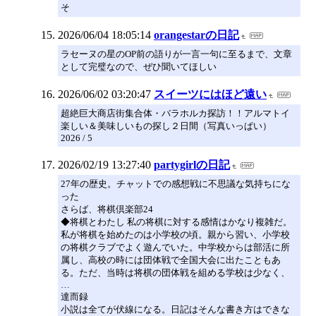
そ
2026/06/04 18:05:14
orangestarの日記
ラセーヌの星のOP前の語りが一言一句に至るまで、文章
として完璧なので、ぜひ聞いてほしい
2026/06/02 03:20:47
スイーツにはほど遠い
超絶巨大商店街集合体・バラホルカ探訪！！アルマトイ
楽しい＆美味しいもの探し２日間（写真いっぱい）
2026 / 5
2026/02/19 13:27:40
partygirlの日記
27年の歴史。チャットでの感想戦に不思議な気持ちにな
った
さらば、将棋倶楽部24
◆将棋とわたし 私の将棋に対する感情はかなり複雑だ。
私が将棋を始めたのは小学校の頃。親から習い、小学校
の将棋クラブでよく遊んでいた。中学校からは部活に所
属し、高校の時には団体戦で全国大会に出たこともあ
る。ただ、当時は将棋の団体戦を組める学校は少なく、
…
達而録
小説は全てが伏線になる。日記はそんな書き方はできな