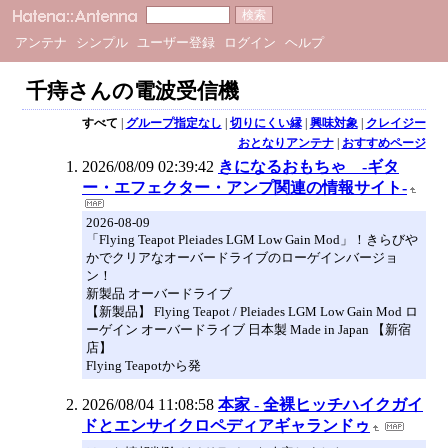
アンテナ
シンプル
ユーザー登録
ログイン
ヘルプ
千痔さんの電波受信機
すべて
|
グループ指定なし
|
切りにくい縁
|
興味対象
|
クレイジー
おとなりアンテナ
|
おすすめページ
2026/08/09 02:39:42
きになるおもちゃ -ギタ
ー・エフェクター・アンプ関連の情報サイト-
2026-08-09
「Flying Teapot Pleiades LGM Low Gain Mod」！きらびや
かでクリアなオーバードライブのローゲインバージョ
ン！
新製品 オーバードライブ
【新製品】 Flying Teapot / Pleiades LGM Low Gain Mod ロ
ーゲイン オーバードライブ 日本製 Made in Japan 【新宿
店】
Flying Teapotから発
2026/08/04 11:08:58
本家 - 全裸ヒッチハイクガイ
ドとエンサイクロペディアギャランドゥ