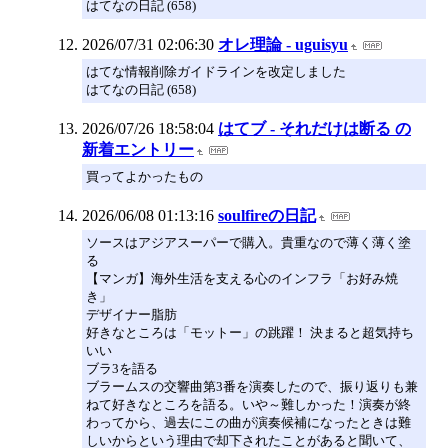
はてなの日記 (658)
2026/07/31 02:06:30
オレ理論 - uguisyu
はてな情報削除ガイドラインを改定しました
はてなの日記 (658)
2026/07/26 18:58:04
はてブ - それだけは断る の
新着エントリー
買ってよかったもの
2026/06/08 01:13:16
soulfireの日記
ソースはアジアスーパーで購入。貴重なので薄く薄く塗
る
【マンガ】海外生活を支える心のインフラ「お好み焼
き」
デザイナー脂肪
好きなところは「モットー」の跳躍！ 決まると超気持ち
いい
ブラ3を語る
ブラームスの交響曲第3番を演奏したので、振り返りも兼
ねて好きなところを語る。いや～難しかった！演奏が終
わってから、過去にこの曲が演奏候補になったときは難
しいからという理由で却下されたことがあると聞いて、