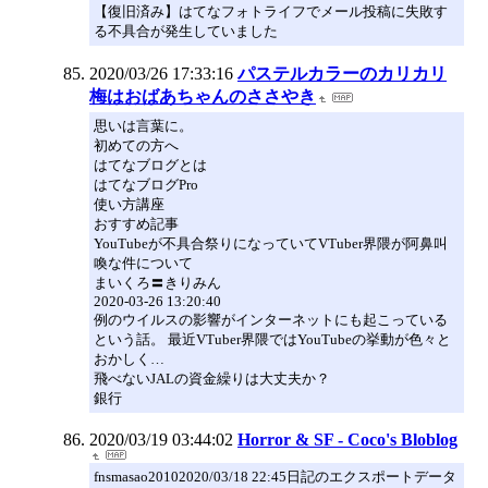
【復旧済み】はてなフォトライフでメール投稿に失敗す
る不具合が発生していました
2020/03/26 17:33:16
パステルカラーのカリカリ
梅はおばあちゃんのささやき
思いは言葉に。
初めての方へ
はてなブログとは
はてなブログPro
使い方講座
おすすめ記事
YouTubeが不具合祭りになっていてVTuber界隈が阿鼻叫
喚な件について
まいくろ〓きりみん
2020-03-26 13:20:40
例のウイルスの影響がインターネットにも起こっている
という話。 最近VTuber界隈ではYouTubeの挙動が色々と
おかしく…
飛べないJALの資金繰りは大丈夫か？
銀行
2020/03/19 03:44:02
Horror & SF - Coco's Bloblog
fnsmasao20102020/03/18 22:45日記のエクスポートデータ