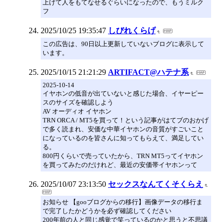
上げて人をもてなせるぐらいになったので、もうミルク
フ
2025/10/25 19:35:47
しびれくらげ
この広告は、90日以上更新していないブログに表示して
います。
2025/10/15 21:21:29
ARTIFACT@ハテナ系
2025-10-14
イヤホンの低音が出ていないと感じた場合、イヤーピー
スのサイズを確認しよう
AV オーディオ イヤホン
TRN ORCA / MT5を買って！という記事がはてブのおかげ
で多く読まれ、安価な中華イヤホンの音質がすごいこと
になっているのを皆さんに知ってもらえて、満足してい
る。
800円くらいで売っていたから、TRN MT5ってイヤホン
を買ってみたのだけれど、最近の安価帯イヤホンって
2025/10/07 23:13:50
セックスなんてくそくらえ
お知らせ 【gooブログからの移行】画像データの移行ま
で完了したかどうかを必ず確認してください
200年前の人と同じ感覚で笑っているのかと思うと不思議