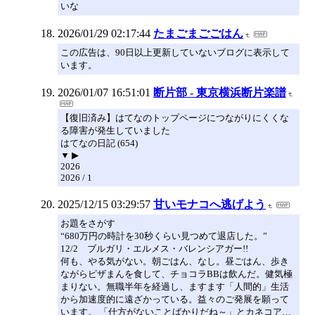
いな
2026/01/29 02:17:44
たまごまごごはん
この広告は、90日以上更新していないブログに表示して
います。
2026/01/07 16:51:01
断片部 - 東京横浜断片楽譜
【復旧済み】はてなのトップページにつながりにくくな
る障害が発生していました
はてなの日記 (654)
▼ ▶
2026
2026 / 1
2025/12/15 03:29:57
甘いモナコへ逃げよう
お題をさがす
“680万円の時計を30秒くらい見つめて退店した。”
12/2 ブルガリ・エルメス・バレンシアガー!!
何も、やる気がない。朝ごはん、なし。昼ごはん、歩き
ながらピザまんを食して、チョコラBBは飲んだ。健気極
まりない。無職半年を経過し、ますます「人間的」生活
から加速度的に遠ざかっている。益々のご発展を願って
います。 「仕方がないことばかりだね～」とカネコア…