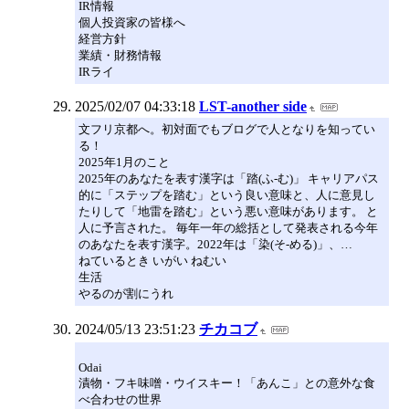
IR情報
個人投資家の皆様へ
経営方針
業績・財務情報
IRライ
2025/02/07 04:33:18
LST-another side
文フリ京都へ。初対面でもブログで人となりを知ってい
る！
2025年1月のこと
2025年のあなたを表す漢字は「踏(ふ-む)」 キャリアパス
的に「ステップを踏む」という良い意味と、人に意見し
たりして「地雷を踏む」という悪い意味があります。 と
人に予言された。 毎年一年の総括として発表される今年
のあなたを表す漢字。2022年は「染(そ-める)」、…
ねているとき いがい ねむい
生活
やるのが割にうれ
2024/05/13 23:51:23
チカコブ
Odai
漬物・フキ味噌・ウイスキー！「あんこ」との意外な食
べ合わせの世界