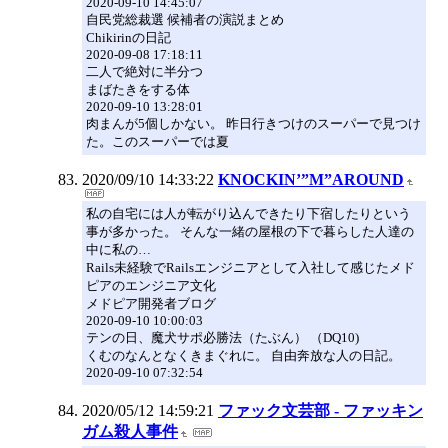
2020-09-10 14:45:07
自民党総裁選 候補者の演説まとめ
Chikirinの日記
2020-09-08 17:18:11
二人で絶対に半分つ
まばたきをする体
2020-09-10 13:28:01
肉まんが5個しかない。 昨日行きつけのスーパーで見つけ
た。このスーパーでは夏
2020/09/10 14:33:22
KNOCKIN’”M”AROUND
私の自宅には人が転がり込んできたり下宿したりという
事が多かった。 そんな一緒の屋根の下で暮らした人達の
中に私の…
Rails未経験でRailsエンジニアとして入社して感じたメド
ピアのエンジニア文化
メドピア開発者ブログ
2020-09-10 10:00:03
テンの日、魔犬サポ必勝法（たぶん） （DQ10)
くむのなんとなくきまぐれに。 自由奔放な人の日記。
2020-09-10 07:32:54
2020/05/12 14:59:21
ファック文芸部 - ファッキン
ガム殺人事件