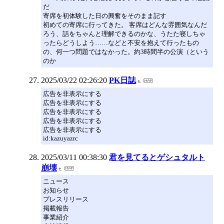
だ
寄席を初体験した日の興奮をそのまま記す
初めての寄席に行ってきた。 客席はどんな雰囲気なんだ
ろう、話をちゃんと理解できるのかな、うたた寝しちゃ
ったらどうしよう……などと不安を抱えて行ったもの
の、何一つ問題ではなかった。約3時間半の公演（という
のか
2025/03/22 02:26:20
PK日誌
広告を非表示にする
広告を非表示にする
広告を非表示にする
広告を非表示にする
広告を非表示にする
id:kazuyazrc
2025/03/11 00:38:30
君を見てるとゲシュタルト
崩壊
ニュース
お知らせ
プレスリリース
掲載報告
事業紹介