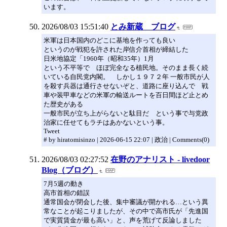
います。
2026/08/03 15:51:40
とみ新蔵 ブログ
米軍は日本国内のどこに基地を作っても良い
というのが戦犯を許された岸信介首相が締結した
日米地協定「1960年（昭和35年）1月
という不平等で ほぼ完全なる植民地。そのまま長く続
いている自民党内閣。 しかし１９７２年 一般市民が人
を殺す兵器は通行させないぞと、道路に座り込んで 戦
車や装甲車などの米軍の輸送ルートを百日間ほど止とめ
た歴史がある
一般市民が立ち上がらないと駄目だ という事で与党政
治家に任せてもラチはあかないという事。
Tweet
# by hiratomisinzo | 2026-06-15 22:07 | 政治 | Comments(0)
2026/08/03 02:27:52
在野のアナリスト - livedoor
Blog（ブログ）
7月5週の動き
高市首相の錯誤
通常国会が閉会した後、集中審議が開かれる…という異
常なことが起こりましたが、その中で高市氏が「先進国
で実質賃金が最も高い」と、声を荒げて反論しました