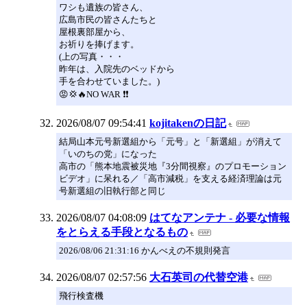
ワシも遺族の皆さん、
広島市民の皆さんたちと
屋根裏部屋から、
お祈りを捧げます。
(上の写真・・・
昨年は、入院先のベッドから
手を合わせていました。)
😡💢🔥NO WAR ❗❗
2026/08/07 09:54:41
kojitakenの日記
結局山本元号新選組から「元号」と「新選組」が消えて
「いのちの党」になった
高市の「熊本地震被災地『3分間視察』のプロモーション
ビデオ」に呆れる︎︎︎︎／「高市減税」を支える経済理論は元
号新選組の旧執行部と同じ
2026/08/07 04:08:09
はてなアンテナ - 必要な情報
をとらえる手段となるもの
2026/08/06 21:31:16 かんべえの不規則発言
2026/08/07 02:57:56
大石英司の代替空港
飛行検査機