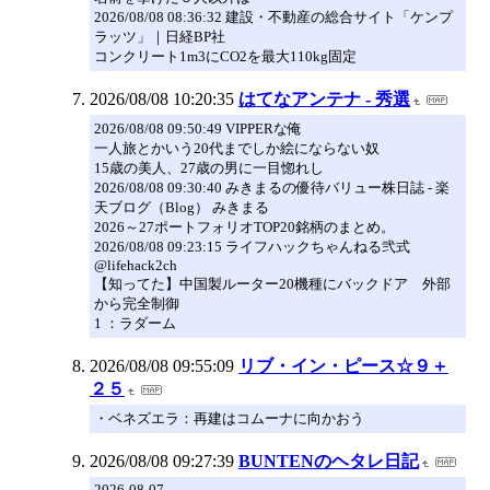
2026/08/08 08:36:32 建設・不動産の総合サイト「ケンプ
ラッツ」｜日経BP社
コンクリート1m3にCO2を最大110kg固定
2026/08/08 10:20:35
はてなアンテナ - 秀選
2026/08/08 09:50:49 VIPPERな俺
一人旅とかいう20代までしか絵にならない奴
15歳の美人、27歳の男に一目惚れし
2026/08/08 09:30:40 みきまるの優待バリュー株日誌 - 楽
天ブログ（Blog） みきまる
2026～27ポートフォリオTOP20銘柄のまとめ。
2026/08/08 09:23:15 ライフハックちゃんねる弐式
@lifehack2ch
【知ってた】中国製ルーター20機種にバックドア 外部
から完全制御
1 ：ラダーム
2026/08/08 09:55:09
リブ・イン・ピース☆９＋
２５
・ベネズエラ：再建はコムーナに向かおう
2026/08/08 09:27:39
BUNTENのヘタレ日記
2026-08-07