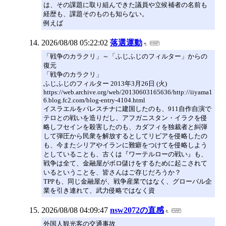
は、その課題に取り組んできた議員や立候補者の名前も
経歴も、課題そのものも知らない。
例えば
2026/08/08 05:22:02
落選運動
「戦争のカラクリ」～「ふじふじのフィルター」からの
復元
「戦争のカラクリ」
ふじふじのフィルター 2013年3月26日 (火)
https://web.archive.org/web/20130603165636/http://iiyama1
6.blog.fc2.com/blog-entry-4104.html
イスラエルをパレスチナに建国したのも、911自作自演で
テロとの戦いを造りだし、アフガニスタン・イラクを侵
略しフセインを殺害したのも、カダフィを独裁者と糾弾
して弾圧から民衆を解放するとしてリビアを侵略したの
も、今またシリアやイランに難癖をつけてを侵略しよう
としていることも、古くは『ワーテルローの戦い』も、
戦争は全て、金融屋がボロ儲けをするために起こされて
いるということを、皆さんはご存じだろうか？
TPPも、同じ金融屋が、戦争産業ではなく、グローバル企
業を引き連れて、武力侵略ではなく資
2026/08/08 04:09:47
nsw2072の直感
外国人観光客の交通事故