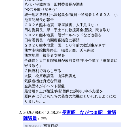
八代・宇城両市 田村委員長が調査
“公共を取り戻そう”
統一地方選勝利へ決起集会/議員・候補者１６６０人 小
池書記局長が報告
２０２６熊本地震 家屋被害、人手足りない
田村委員長、県・宇土市に救援募金/懇談、聞き取り
２０２６熊本地震 段ボールベッドなど改善を
田村委員長 内閣府審議官に要請
２０２６熊本地震 国、１０年前の教訓生かさず
熊本南病院機能停止 職員と白川氏ら懇談
熊本地震 被災者支援を
全商連と大門参院議員が政府要請/中小企業庁「事業者に
寄り添う」
２氏勝利で暮らし守る
大阪 松原市議選 山添氏訴え
気候危機は身近な問題
企業団体がイベント開催
最賃引き上げ後退/内部留保に課税し中小支援を
夏休みは子どもたちの昼食の危機だといわれるようにな
りました。…
2026/08/08 12:48:29
長妻昭 ながつま昭 衆議
院議員
2026/08/08 写真日記