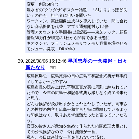
変更 創業58年で
農水省の“クソダサ”ポスター話題 「AIよりよっぽど良
い」の声も 担当者に狙いを聞いた
ワークマン、実は画像生成AIを導入していた 間に合わ
ない商品撮影を代替 アプリ通知開封も1.5倍
管理アカウントを手順書に誤記載――東芝テック、顧客
情報38万件が特定の1社から閲覧できる状態に
キオクシア、フラッシュメモリでメモリ容量を増やせる
モジュール発表 DRAMの
2026/08/06 16:12:46
早川忠孝の一念発起・日々
新たなり
広島原爆忌・広島原爆の日の広島平和記念式典が無事終
了してよかったですね
広島市長の読み上げた平和宣言が実に周到に練られてい
たので、今年の広島平和記念式典も滞りなく終了出来た
と思う。
どんな挨拶が飛び出すかとヒヤヒヤしていたが、高市さ
んの挨拶の内容も広島平和宣言と特に乖離しているよう
な印象はなく、取りあえず無難だったと言っていいだろ
う。
官邸の皆さんが衆知を集めて作られた内閣総理大臣とし
ての公式挨拶なので、今は無難が一番。
私も、今日は余計な一言を言わないで済む。