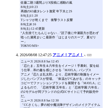
佐藤二朗 3週間ぶりX投稿に感動の嵐
8/8(土)10:23
再婚の63歳タレント激変 年下夫と2S
8/8(土)11:20
Tシャツが乾くまで 衝撃ラスト反響
8/8(土)8:16
8/8(土) 12:45更新
“人生捨てたもんじゃない…”読了後に中瀬親方が思わず
唸った瀬尾まいこ最新作「はじまりのスープ、夏ゼリ
ー」
TOKYO MX+
2026/08/08 12:47:25
アニメ！アニメ！
ニュース 2026.8.8 Sat 12:45
「忍たま」五年生＆六年生をイメージ！手裏剣、髪を結
う仕草…和の趣を感じさせる「MAYLA」パンプス
アニメ『忍たま乱太郎』より、忍術学園の制服をイメー
ジしたパンプスが登場。「体温が2°Cあがる」のキャッチ
コピーでファッションブランドを展開する「MAYLA」に
よるもので、「忍術学園 五年生」と「忍術学園 六年生」
の2モデルが同ブランドの公式ECサイトにて予約販売中
だ。
ニュース 2026.8.8 Sat 12:30
「CCさくら」夢の杖や魔法陣デザインのメイクアイテム