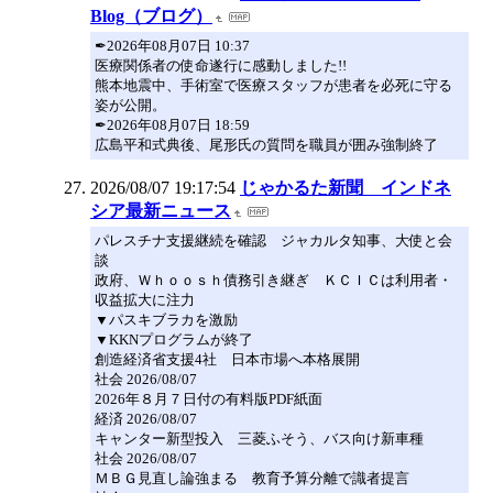
Blog（ブログ）
✒2026年08月07日 10:37
医療関係者の使命遂行に感動しました!!
熊本地震中、手術室で医療スタッフが患者を必死に守る
姿が公開。
✒2026年08月07日 18:59
広島平和式典後、尾形氏の質問を職員が囲み強制終了
2026/08/07 19:17:54
じゃかるた新聞 インドネ
シア最新ニュース
パレスチナ支援継続を確認 ジャカルタ知事、大使と会
談
政府、Ｗｈｏｏｓｈ債務引き継ぎ ＫＣＩＣは利用者・
収益拡大に注力
▼パスキブラカを激励
▼KKNプログラムが終了
創造経済省支援4社 日本市場へ本格展開
社会 2026/08/07
2026年８月７日付の有料版PDF紙面
経済 2026/08/07
キャンター新型投入 三菱ふそう、バス向け新車種
社会 2026/08/07
ＭＢＧ見直し論強まる 教育予算分離で識者提言