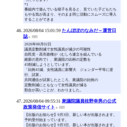
*1
番組内で遊んでいる様子を見ると、見ていた子どもたち
もやる気が高まり、そのまま同じ活動にスムーズに導入
することができま
2026/08/04 15:01:59
たんぽぽのなみだ～運営日
誌
2026年08月02日
議員定数削減で女性議員が減少の可能性
自民党・高市政権が（むしろ連立を組んでいる
維新の意向で）、衆議院の比例の定数を
45削減しようとしています。
「比例45減、女性議員に影響大 ジェンダー平等に逆
行、試算」
共同通信が試算したところ、衆議院の比例の
定数削減にともなって女性議員が減る
割合が高いことが、わかりました。
2026/08/04 09:55:31
衆議院議員枝野幸男の公式
政策発信サイト
【出版のお知らせ】9月3日、新しい本が出版されます。
予約受付始まっています。
【出版のお知らせ】9月3日、新しい本が出版されます。