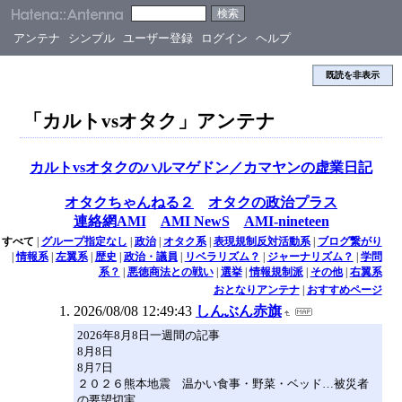
アンテナ
シンプル
ユーザー登録
ログイン
ヘルプ
既読を非表示
「カルトvsオタク」アンテナ
カルトvsオタクのハルマゲドン／カマヤンの虚業日記
オタクちゃんねる２
オタクの政治プラス
連絡網AMI
AMI NewS
AMI-nineteen
すべて
|
グループ指定なし
|
政治
|
オタク系
|
表現規制反対活動系
|
ブログ繋がり
|
情報系
|
左翼系
|
歴史
|
政治・議員
|
リベラリズム？
|
ジャーナリズム？
|
学問
系？
|
悪徳商法との戦い
|
選挙
|
情報規制派
|
その他
|
右翼系
おとなりアンテナ
|
おすすめページ
2026/08/08 12:49:43
しんぶん赤旗
2026年8月8日一週間の記事
8月8日
8月7日
２０２６熊本地震 温かい食事・野菜・ベッド…被災者
の要望切実