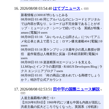
2026/08/08 03:54:40
はてブニュース
新着情報 (1369187件) もっとみる
08月08日 03:46 同じアルバムなのにレコードとデジタル
では内容が異なり、レコードは不完全版であることがポ
ップ・ミュージック・シーンで続いている 英紙が特集 -
amass [電脳] 6 users
08月08日 03:16 『みいちゃんと山田さん』についてアニ
メ化公表と炎上で思うこと：ロマン優光連載404 [電脳] 10
users
08月08日 03:16 英ケンブリッジ大最年少の黒人教授が辞
任 盗作疑惑は人種差別と反論 - 日本経済新聞 [電脳] 6
users
08月08日 03:16 楽楽精算AIエージェントを支える、
LLMOpsとインフラの選択肢 - RAKUS Developers Blog | ラ
クス エンジニアブログ 7 users
08月08日 03:01 「何の商品に使われている商標でしょう
か？」特許庁公式アカウント
2026/08/08 02:53:51
田中宇の国際ニュース解説
人道主義覇権の興亡 <1>
【2026年8月6日】1960年代にソ連も中国も内政が混乱し
共産主義の拡大どころでなくなった。英国系（冷戦派）