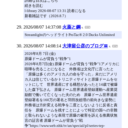
詳細な目次はこちら
続きを読む
l-library 2026-08-07 13:31 読者になる
新着雑誌です（2026.8.7）
2026/08/07 14:37:08
火薬と鋼
StreamlightのヘッドライトProTac® 2.0 Ducks Unlimited
2026/08/07 14:08:14
大津留公彦のブログ〓
2026年8月 7日 (金)
原爆ドームが背負う“戦争”1
2026年8月7日(金) 原爆ドームが背負う“戦争”1アメリカに
喧嘩を売ることになると 外務省は文化庁に言ったと
「原爆は多くのアメリカ人の命を守った」未だにアメリ
カ人は信じているかトリニティサイトと原爆ドームをセ
ットにして 世界遺産にする構想があったと14歳で被爆
した森下弘さん 原爆ドーム世界遺産登録運動へ産業奨
励館で働いて亡くなった夫のため 原爆ドーム世界遺産
登録署名を160万の署名と羽田孜総理の前向きな姿勢に
外務省は方針変える戦争を二度としないように反省と責
任を 原爆ドームを残すことによって特定の国への非難
と取られないような表現で原爆の被害を訴える推薦状無
言の証言者 原爆ドームが背負う“戦
争”https://www.web.nhk/tv/an/special/pl/series-tep-