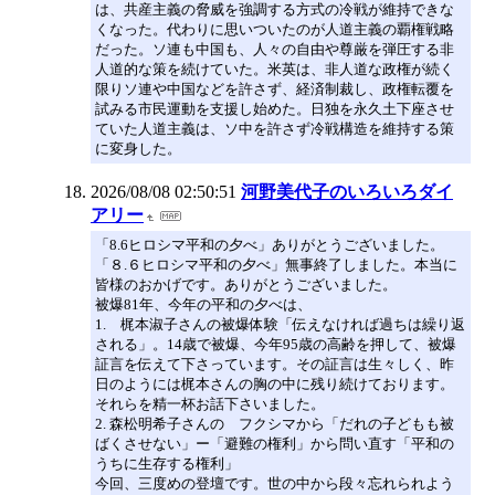
は、共産主義の脅威を強調する方式の冷戦が維持できな
くなった。代わりに思いついたのが人道主義の覇権戦略
だった。ソ連も中国も、人々の自由や尊厳を弾圧する非
人道的な策を続けていた。米英は、非人道な政権が続く
限りソ連や中国などを許さず、経済制裁し、政権転覆を
試みる市民運動を支援し始めた。日独を永久土下座させ
ていた人道主義は、ソ中を許さず冷戦構造を維持する策
に変身した。
2026/08/08 02:50:51
河野美代子のいろいろダイ
アリー
「8.6ヒロシマ平和の夕べ」ありがとうございました。
「８.６ヒロシマ平和の夕べ」無事終了しました。本当に
皆様のおかげです。ありがとうございました。
被爆81年、今年の平和の夕べは、
1. 梶本淑子さんの被爆体験「伝えなければ過ちは繰り返
される」。14歳で被爆、今年95歳の高齢を押して、被爆
証言を伝えて下さっています。その証言は生々しく、昨
日のようには梶本さんの胸の中に残り続けております。
それらを精一杯お話下さいました。
2. 森松明希子さんの フクシマから「だれの子どもも被
ばくさせない」ー「避難の権利」から問い直す「平和の
うちに生存する権利」
今回、三度めの登壇です。世の中から段々忘れられよう