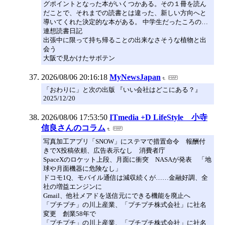
グポイントとなった本がいくつかある。その１冊を読ん
だことで、それまでの読書とは違った、新しい方向へと
導いてくれた決定的な本がある。 中学生だったころの…
連想読書日記
出張中に限って持ち帰ることの出来なさそうな植物と出
会う
大阪で見かけたサボテン
2026/08/06 20:16:18
MyNewsJapan
「おわりに」と次の出版 『いい会社はどこにある？』
2025/12/20
2026/08/06 17:53:50
ITmedia +D LifeStyle 小寺
信良さんのコラム
写真加工アプリ「SNOW」にステマで措置命令 報酬付
きでX投稿依頼、広告表示なし 消費者庁
SpaceXのロケット上段、月面に衝突 NASAが発表 「地
球や月面機器に危険なし」
ドコモ1Q、モバイル通信は減収続くが……金融好調、全
社の増益エンジンに
Gmail、他社メアドを送信元にできる機能を廃止へ
「プチプチ」の川上産業、「プチプチ株式会社」に社名
変更 創業58年で
「プチプチ」の川上産業、「プチプチ株式会社」に社名