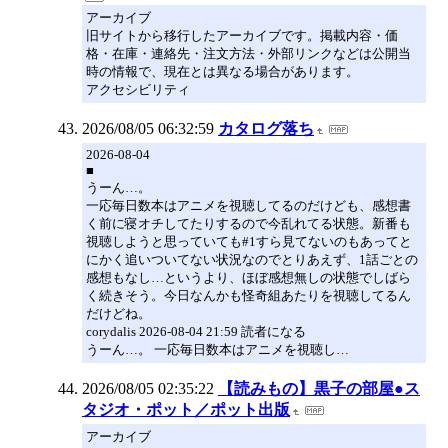
アーカイブ
旧サイトから移行したアーカイブです。掲載内容・価
格・在庫・連絡先・注文方法・外部リンクなどは公開当
時の情報で、現在とは異なる場合があります。
アクセシビリティ
2026/08/05 06:32:59
カタログ落ち
2026-08-04
■
うーん…。
一応毎日数本はアニメを視聴してるのだけども、感想書
く前に寝オチしてたりするので今乱れてる状態。新番も
視聴しようと思っていても#1すら見てないのもあってと
にかく追いついてない状況なのでとりあえず、1話ごとの
感想もなし…というより、ほぼ感想無しの状態でしばら
く続きそう。今日なんかも怪奇組あたりを視聴してるん
だけどね。
corydalis 2026-08-04 21:59 読者になる
うーん…。 一応毎日数本はアニメを視聴し…
2026/08/05 02:35:22
【読みもの】黒子の部屋●ス
タジオ・ポット／ポット出版
アーカイブ