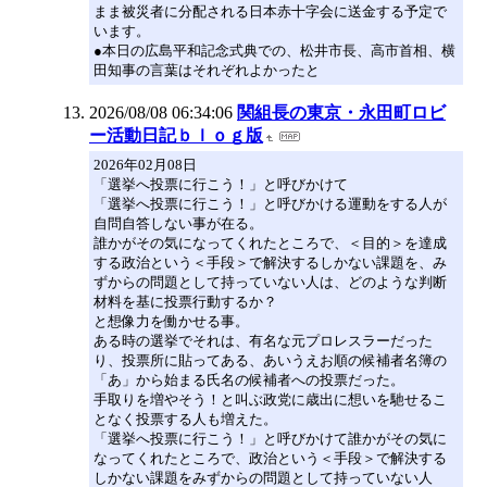
まま被災者に分配される日本赤十字会に送金する予定で
います。
●本日の広島平和記念式典での、松井市長、高市首相、横
田知事の言葉はそれぞれよかったと
2026/08/08 06:34:06
関組長の東京・永田町ロビ
ー活動日記ｂｌｏｇ版
2026年02月08日
「選挙へ投票に行こう！」と呼びかけて
「選挙へ投票に行こう！」と呼びかける運動をする人が
自問自答しない事が在る。
誰かがその気になってくれたところで、＜目的＞を達成
する政治という＜手段＞で解決するしかない課題を、み
ずからの問題として持っていない人は、どのような判断
材料を基に投票行動するか？
と想像力を働かせる事。
ある時の選挙でそれは、有名な元プロレスラーだった
り、投票所に貼ってある、あいうえお順の候補者名簿の
「あ」から始まる氏名の候補者への投票だった。
手取りを増やそう！と叫ぶ政党に歳出に想いを馳せるこ
となく投票する人も増えた。
「選挙へ投票に行こう！」と呼びかけて誰かがその気に
なってくれたところで、政治という＜手段＞で解決する
しかない課題をみずからの問題として持っていない人