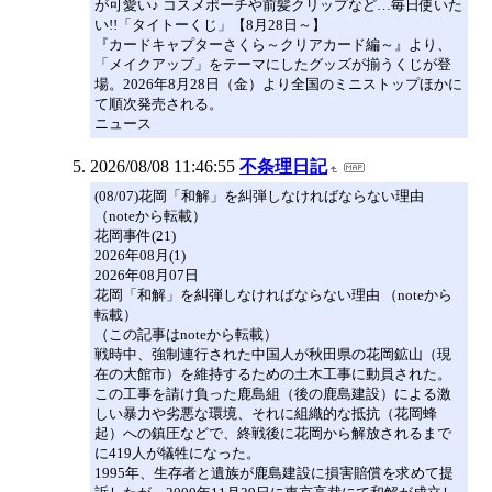
が可愛い♪ コスメポーチや前髪クリップなど…毎日使いた
い!!「タイトーくじ」【8月28日～】
『カードキャプターさくら～クリアカード編～』より、
「メイクアップ」をテーマにしたグッズが揃うくじが登
場。2026年8月28日（金）より全国のミニストップほかに
て順次発売される。
ニュース
2026/08/08 11:46:55
不条理日記
(08/07)花岡「和解」を糾弾しなければならない理由
（noteから転載）
花岡事件(21)
2026年08月(1)
2026年08月07日
花岡「和解」を糾弾しなければならない理由 （noteから
転載）
（この記事はnoteから転載）
戦時中、強制連行された中国人が秋田県の花岡鉱山（現
在の大館市）を維持するための土木工事に動員された。
この工事を請け負った鹿島組（後の鹿島建設）による激
しい暴力や劣悪な環境、それに組織的な抵抗（花岡蜂
起）への鎮圧などで、終戦後に花岡から解放されるまで
に419人が犠牲になった。
1995年、生存者と遺族が鹿島建設に損害賠償を求めて提