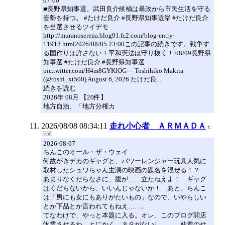
07:00
■長野県知事選。武田良介候補は暴政から市民生活を守る
姿勢を持つ。 #たけだ良介 #長野県知事選挙 #たけだ良介
を当選させるツイデモ
http://muranoserena.blog91.fc2.com/blog-entry-
11913.html2026/08/05 23:00この記事の続きです。戦争す
る国作りは許さない！平和憲法は守り抜く！ 08/09長野県
知事選 #たけだ良介 #長野県知事選
pic.twitter.com/H4m8GYKlOG— Toshihiko Makita
(@toshi_xt500) August 6, 2026 たけだ良...
続きを読む
2026年 08月 【20件】
地方自治、「地方分権カ
2026/08/08 08:34:11
走れ小心者 ＡＲＭＡＤＡ
2026-08-07
ちんこのオール・ザ・ウェイ
何故がきデカのギャグと、パワーレンジャー玩具人気に
取材したシュワちゃん主演の映画の題名を混ぜる！？
あまりなくだらなさに、腹が……立たねえよ！ ギャグ
はくだらないから、いいんじゃないか！ あと、ちんこ
は「男にも女にもありがたいもの」なので、いやらしい
とか下品とか言われてもねえ……。
てなわけで、やっと本題に入る。オレ、このブログ開店
休業させるわ。とにかく、ネタがないし……。粘着のせ