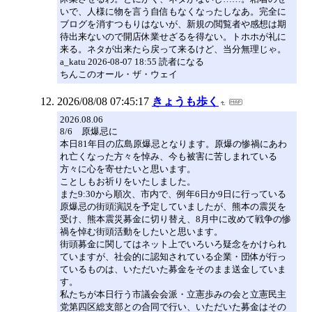
いで、人様に物を言う自信もなくなったしなあ。完全に
ブログを消すつもりはないが、新規の閲覧者や感想は期
待出来ないので開店休業せざるを得ない。トホホが礼に
来る。ネタが出来たら戻って来るけど、当分無理じゃ。
a_katu 2026-08-07 18:55 読者になる
ちんこのオール・ザ・ウェイ
2026/08/08 07:45:17
きょうも歩く
2026.08.06
8/6 原爆忌に
本日81年目の広島原爆忌となります。原爆の惨禍にあわ
れ亡くなった方々を悼み、今も被害に苦しまれている
方々に心を寄せたいと思います。
ことしもお祈りをいたしました。
また9:30から順次、市内で、例年6日か9日に行っている
原爆忌の街頭演説を予定していましたが、熊本の震災を
受け、熊本震災募金に切り替え、8月中に改めて戦争の惨
禍を悼む街頭活動をしたいと思います。
街頭募金に関してはネット上でいろいろ疑念をかけられ
ていますが、社会的に認知されている企業・団体が行っ
ているものは、いただいた募金をそのまま送金していま
す。
私たちが本日行う市議会会派・立憲歩みの会と立憲民主
党第四区総支部との合同で行い、いただいた募金はその