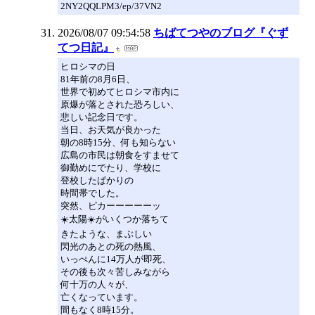
2NY2QQLPM3/ep/37VN2
2026/08/07 09:54:58
ちばてつやのブログ『ぐず
てつ日記』
ヒロシマの日
81年前の8月6日、
世界で初めてヒロシマ市内に
原爆が落とされた恐ろしい、
悲しい記念日です。
当日、お天気が良かった
朝の8時15分、何も知らない
広島の市民は朝食をすませて
御勤めにでたり、学校に
登校したぱかりの
時間帯でした。
突然、ピカーーーーーッ
☀️太陽☀️がいくつか落ちて
きたような、まぶしい
閃光のあとの死の熱風、
いっぺんに14万人が即死、
その後も次々苦しみながら
何十万の人々が、
亡くなっています。
間もなく8時15分。