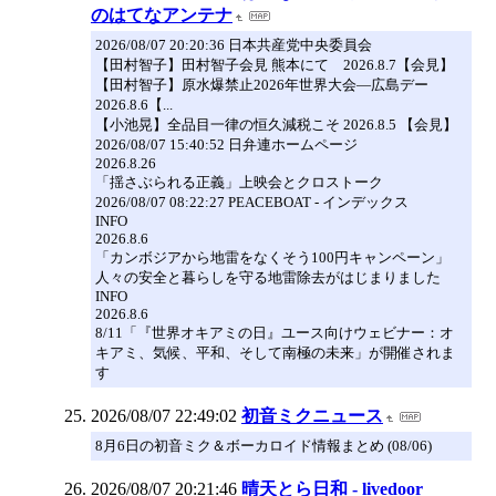
のはてなアンテナ
2026/08/07 20:20:36 日本共産党中央委員会
【田村智子】田村智子会見 熊本にて 2026.8.7【会見】
【田村智子】原水爆禁止2026年世界大会―広島デー
2026.8.6【...
【小池晃】全品目一律の恒久減税こそ 2026.8.5 【会見】
2026/08/07 15:40:52 日弁連ホームページ
2026.8.26
「揺さぶられる正義」上映会とクロストーク
2026/08/07 08:22:27 PEACEBOAT - インデックス
INFO
2026.8.6
「カンボジアから地雷をなくそう100円キャンペーン」
人々の安全と暮らしを守る地雷除去がはじまりました
INFO
2026.8.6
8/11「『世界オキアミの日』ユース向けウェビナー：オ
キアミ、気候、平和、そして南極の未来」が開催されま
す
2026/08/07 22:49:02
初音ミクニュース
8月6日の初音ミク＆ボーカロイド情報まとめ (08/06)
2026/08/07 20:21:46
晴天とら日和 - livedoor