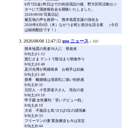
8月7日(金) 昨日はでの街頭演説の後、野方区民活動セン
ターにて国政報告会を開催いたしました。
2026/08/06 写真日記
被災地の声を政府へ 熊本地震支援の強化を
2026年8月6日（木）ながつま昭と政治を語る夜 （今日
は録画配信です！）
2026/08/08 12:47:32
goo ニュース
熊本地震の死者39人に 県発表
8/8(土)11:12
悠仁さま テントで寝泊まり朝食作り
8/8(土)10:48
及川光博が再婚発表 お相手は妊娠
8/8(土)11:49
亜希 離婚後は清原氏に強い拒絶感
8/8(土)9:32
元巨人・小笠原道大さん 現在の姿
8/8(土)10:10
甲子園 女性審判「苦いデビュー戦」
8/8(土)8:19
大谷 不振説も気づけば1位の謎現象
8/8(土)9:33
フリーマンの妻 緊急搬送も今は安定
8/8(土)9:44