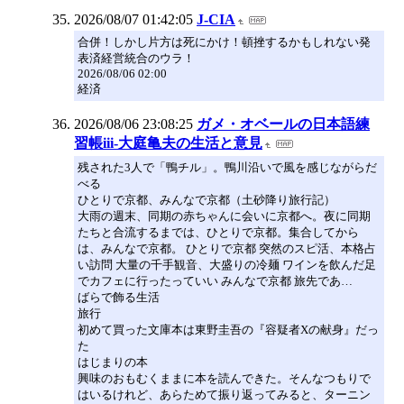
2026/08/07 01:42:05
J-CIA
合併！しかし片方は死にかけ！頓挫するかもしれない発
表済経営統合のウラ！
2026/08/06 02:00
経済
2026/08/06 23:08:25
ガメ・オベールの日本語練
習帳iii-大庭亀夫の生活と意見
残された3人で「鴨チル」。鴨川沿いで風を感じながらだ
べる
ひとりで京都、みんなで京都（土砂降り旅行記）
大雨の週末、同期の赤ちゃんに会いに京都へ。夜に同期
たちと合流するまでは、ひとりで京都。集合してから
は、みんなで京都。 ひとりで京都 突然のスピ活、本格占
い訪問 大量の千手観音、大盛りの冷麺 ワインを飲んだ足
でカフェに行ったっていい みんなで京都 旅先であ…
ばらで飾る生活
旅行
初めて買った文庫本は東野圭吾の『容疑者Xの献身』だっ
た
はじまりの本
興味のおもむくままに本を読んできた。そんなつもりで
はいるけれど、あらためて振り返ってみると、ターニン