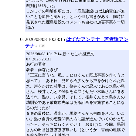
訴したが、2000年11月29日に東京高裁にて和解が成立し
裁判は終結した。
しかしその和解条項には、「鹿島建設には法的責任が無
いことを原告も認めた」という但し書きがあり、同時に
発表された鹿島建設のコメントも自社の加害事実を一切
認め
2026/08/08 10:38:15
はてなアンテナ - 若者論アン
テナ
2026/08/08 10:17:14 新・たこの感想文
07, 2026 23:31
あ行の著者
著者：雨森たきび
「正直に言うね。私……ヒロくんと既成事実を作ろうと
思って」 ある日、見知らぬ少女から声をかけられた温
水。声をかけた相手は、桜井くんの恋人である水島小鳥
さん。桜井くんとの関係を進展させたい水島さんに巻き
込まれ、温水、八奈見、そして、桜井くんと水島さんの
幼馴染である放虎原先輩はある計画を実施することにな
るのだったが……
８巻の最後に、温水が、馬剃さんから告白をされ、いよ
いよ温水自身の恋愛関係の方に話が進んでいくのかと思
ったら、そっちに行くんかい！ おまけに、今回、馬剃
さんの出番はほぼほぼ無いし（というか、冒頭の粗筋で
名前を挙げた５人以外は