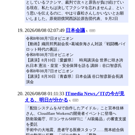
としているフクシマ、裁判で次々と原告が負け続けてい
る現在、私たちは決してフクシマを忘れませんよ、とい
う思いを伝えるのに、やはり森松さんしかいないとお願
いしました。原発賠償関西訴訟原告団代表、９月2日
2026/08/08 02:07:49
日本会議
令和8年08月7日オピニオン
【動画】織田邦男副会長×葛城奈海さん対談「戦闘機パイ
ロット時代の裏話」
令和8年08月7日オピニオン
【講演】8月10日〔愛媛県〕 時局講演会 世界に咲き誇
れ日本 憲法・皇室・安全保障を語る 講師：谷口智彦氏
令和8年08月7日オピニオン
【講演】8月30日〔青森県〕日本会議 谷口智彦新会長講
演会
2026/08/08 01:11:33
ITmedia News／ITの今が見
える、明日が分かる
「配信システムをAIで自作したアイドル」こと宮本佳林
さん、Cloudflare Workersの開発者イベントに登壇へ
防衛装備庁、ITコンサルSHIFTに「AI装備品」の審査支援
を委託
手術中の大地震、患者守る医療スタッフ……熊本総合病