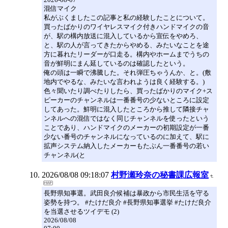
混信マイク
私がぶくましたこの記事と私の経験したことについて。
買ったばかりのワイヤレスマイク付きハンドマイクの音
が、駅の構内放送に混入しているから宣伝をやめろ、
と、駅の人が言ってきたからやめる、みたいなことを途
方に暮れたリーダーが口走る。構内やホームまでうちの
音が鮮明にまん延しているのは確認したという。
俺の頭は一瞬で沸騰した。それ弾圧ちゃうんか、と。(敷
地内でやるな、みたいな言われようは良く経験する。)
色々聞いたり調べたりしたら、買ったばかりのマイク+ス
ピーカーのチャンネルは一番番号の少ないところに設定
してあった。鮮明に混入したところから推して隣接チャ
ンネルへの混信ではなく同じチャンネルを使ったという
ことであり、ハンドマイクのメーカーの初期設定が一番
少ない番号のチャンネルになっているのに加えて、駅に
拡声システム納入したメーカーもたぶん一番番号の若い
チャンネル(と
2026/08/08 09:18:07
村野瀬玲奈の秘書課広報室
長野県知事選。武田良介候補は暴政から市民生活を守る
姿勢を持つ。 #たけだ良介 #長野県知事選挙 #たけだ良介
を当選させるツイデモ (2)
2026/08/08