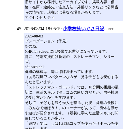
旧サイトから移行したアーカイブです。掲載内容・価
格・在庫・連絡先・注文方法・外部リンクなどは公開当
時の情報で、現在とは異なる場合があります。
アクセシビリティ
2026/08/04 18:05:19
小学校笑いぐさ日記
2026-08-03
プレコグニション（予見）
あのね。
NHK for Schoolには授業でお世話になっています。
特に、特別支援向け番組の「ストレッチマン」シリー
ズ。
edu.web.nhk
番組の構成は、毎回ほぼ決まっています。
（ある程度ワンパターンな方が、見る子どもも安心する
んだと思います）
「ストレッチマン・ゴールド」では、10分間の番組の最
初に、生活スキル（消しゴムの使い方だとか、内科検診
の受け方だとか）を学びます。
そして、子どもを襲う怪人を撃退した後、番組の最後に
「みんなで遊ぼう！」のコーナーがあって、身体を動か
す遊びが紹介されます。（最初に学んだ生活スキルに関
連していることが多い）
「遊び」では、しばしば紙コップを使ったりボールを使
ったりします。