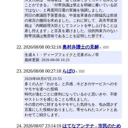
ことができる」「付帯決議は禁止を明確に書いている訳
ではない」と再度同日選の実施を強調しました。
同日の衆議院予算委員会。中道改革連合の階猛氏は前述
の発言の撤回を求めました。これに対して、高市早苗首
相は「内閣総理大臣としてコメントを申し上げることは
差し控えます」と言及を避けました。法的拘束力のない
附帯決議は無意味であることを証明した形です。
2026/08/08 00:32:18
奥村弁護士の見解
生成ＡＩ・ディープフェイクと児童ポルノ罪
最終更新: 2026-08-06 10:25
2026/08/08 00:27:18
らばQ
2026年08月07日 23:53
多くの人が「わかる」と共感…今どきのサービスへのモ
ヤモヤを述べた投稿
時代が進むごとに便利になっているかと思いきや、不便
やストレスを感じることも増えました。
今の世の中に対するモヤモヤした気持ちを、包み隠さず
言葉にした投稿がありました。寄せられたコメントとあ
わせてご紹介します。
2026/08/07 23:14:19
はてなアンテナ - 市民のため