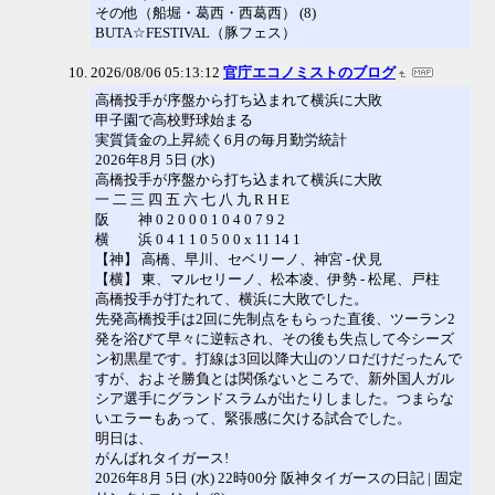
その他（船堀・葛西・西葛西） (8)
BUTA☆FESTIVAL（豚フェス）
2026/08/06 05:13:12
官庁エコノミストのブログ
高橋投手が序盤から打ち込まれて横浜に大敗
甲子園で高校野球始まる
実質賃金の上昇続く6月の毎月勤労統計
2026年8月 5日 (水)
高橋投手が序盤から打ち込まれて横浜に大敗
一 二 三 四 五 六 七 八 九 R H E
阪 神 0 2 0 0 0 1 0 4 0 7 9 2
横 浜 0 4 1 1 0 5 0 0 x 11 14 1
【神】 高橋、早川、セベリーノ、神宮 - 伏見
【横】 東、マルセリーノ、松本凌、伊勢 - 松尾、戸柱
高橋投手が打たれて、横浜に大敗でした。
先発高橋投手は2回に先制点をもらった直後、ツーラン2
発を浴びて早々に逆転され、その後も失点して今シーズ
ン初黒星です。打線は3回以降大山のソロだけだったんで
すが、およそ勝負とは関係ないところで、新外国人ガル
シア選手にグランドスラムが出たりしました。つまらな
いエラーもあって、緊張感に欠ける試合でした。
明日は、
がんばれタイガース!
2026年8月 5日 (水) 22時00分 阪神タイガースの日記 | 固定