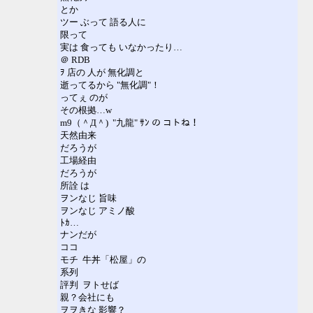
とか
ツー ぶって 語る人に
限って
実は 食っても いなかったり…
＠ RDB
ｦ 店の 人が 無化調と
逝ってるから "無化調"！
ってぇ のが
その根拠…w
m9（＾Д＾) "九龍" ｻﾝ の コトね！
天然由来
だろうが
工場経由
だろうが
所詮 は
ヲンなじ 旨味
ヲンなじ アミノ酸
ﾄｶ…
ナンだが
ココ
モチ 牛丼「松屋」の
系列
評判 ヲトせば
親？会社にも
ヲヲきな 影響？