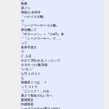
勤務
昼メシ
帰路の 吉祥寺
「ハナイロモ麵」
で
『シークワーサーつけ麺』
券売機にて
『中ラーメン』＋『150円』券
「『シークワーサー』で…」
って
食券手渡す
で
ｺﾞ 入店
やがて 問われる トッピング
タダの つけ麺 同様
"レモン"
も可 とのコト
も
柑橘系 2 つは …？
って コトで
「ニンニク！」のみ
暑さで食欲のない方へ
夏期限定
沖縄県産
シークワーサー[果汁 100%]