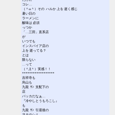
コレ…
（＾ω＾）その ハルか 上を 逝く感じ
暑い日の
ラーメンに
酸味は 必須
っつか
「…三田」直系店
が
いつでも
インスパイア店の
上を 逝ってる？
とは
限らない
…って
（＾Д＾）実感！！
******************
吉祥寺も
烏山も
九龍 ｻﾝ 支配下の
店
バッカだなぁ…
『冷やしとうもろこし』
も
九龍 ｻﾝ 引退後の
ヲタのシミ