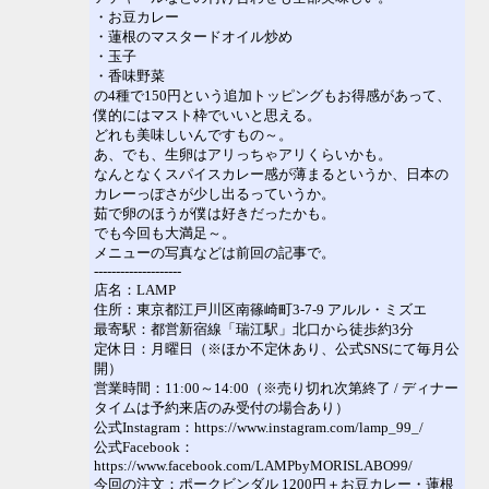
・お豆カレー
・蓮根のマスタードオイル炒め
・玉子
・香味野菜
の4種で150円という追加トッピングもお得感があって、
僕的にはマスト枠でいいと思える。
どれも美味しいんですもの～。
あ、でも、生卵はアリっちゃアリくらいかも。
なんとなくスパイスカレー感が薄まるというか、日本の
カレーっぽさが少し出るっていうか。
茹で卵のほうが僕は好きだったかも。
でも今回も大満足～。
メニューの写真などは前回の記事で。
--------------------
店名：LAMP
住所：東京都江戸川区南篠崎町3-7-9 アルル・ミズエ
最寄駅：都営新宿線「瑞江駅」北口から徒歩約3分
定休日：月曜日（※ほか不定休あり、公式SNSにて毎月公
開）
営業時間：11:00～14:00（※売り切れ次第終了 / ディナー
タイムは予約来店のみ受付の場合あり）
公式Instagram：https://www.instagram.com/lamp_99_/
公式Facebook：
https://www.facebook.com/LAMPbyMORISLABO99/
今回の注文：ポークビンダル 1200円＋お豆カレー・蓮根