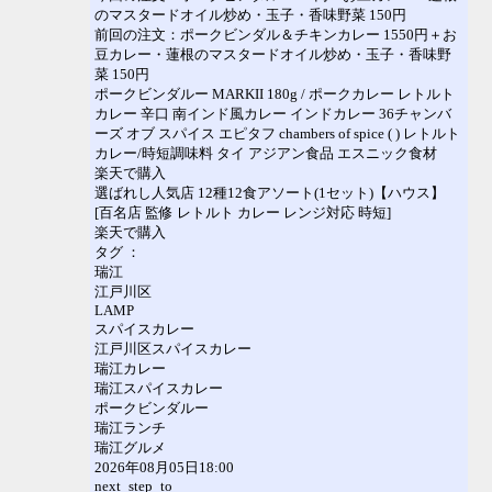
のマスタードオイル炒め・玉子・香味野菜 150円
前回の注文：ポークビンダル＆チキンカレー 1550円＋お
豆カレー・蓮根のマスタードオイル炒め・玉子・香味野
菜 150円
ポークビンダルー MARKII 180g / ポークカレー レトルト
カレー 辛口 南インド風カレー インドカレー 36チャンバ
ーズ オブ スパイス エピタフ chambers of spice ( ) レトルト
カレー/時短調味料 タイ アジアン食品 エスニック食材
楽天で購入
選ばれし人気店 12種12食アソート(1セット)【ハウス】
[百名店 監修 レトルト カレー レンジ対応 時短]
楽天で購入
タグ ：
瑞江
江戸川区
LAMP
スパイスカレー
江戸川区スパイスカレー
瑞江カレー
瑞江スパイスカレー
ポークビンダルー
瑞江ランチ
瑞江グルメ
2026年08月05日18:00
next_step_to