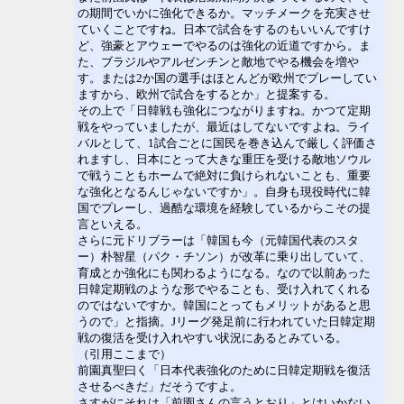
の期間でいかに強化できるか。マッチメークを充実させ
ていくことですね。日本で試合をするのもいいんですけ
ど、強豪とアウェーでやるのは強化の近道ですから。ま
た、ブラジルやアルゼンチンと敵地でやる機会を増や
す。または2か国の選手はほとんどが欧州でプレーしてい
ますから、欧州で試合をするとか」と提案する。
その上で「日韓戦も強化につながりますね。かつて定期
戦をやっていましたが、最近はしてないですよね。ライ
バルとして、1試合ごとに国民を巻き込んで厳しく評価さ
れますし、日本にとって大きな重圧を受ける敵地ソウル
で戦うこともホームで絶対に負けられないことも、重要
な強化となるんじゃないですか」。自身も現役時代に韓
国でプレーし、過酷な環境を経験しているからこその提
言といえる。
さらに元ドリブラーは「韓国も今（元韓国代表のスタ
ー）朴智星（パク・チソン）が改革に乗り出していて、
育成とか強化にも関わるようになる。なので以前あった
日韓定期戦のような形でやることも、受け入れてくれる
のではないですか。韓国にとってもメリットがあると思
うので」と指摘。Jリーグ発足前に行われていた日韓定期
戦の復活を受け入れやすい状況にあるとみている。
（引用ここまで）
前園真聖曰く「日本代表強化のために日韓定期戦を復活
させるべきだ」だそうですよ。
さすがにそれは「前園さんの言うとおり」とはいかない