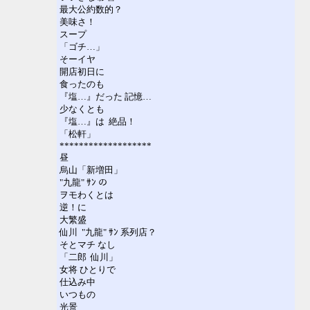
最大公約数的？
美味さ！
スープ
「ゴチ…」
そーイヤ
開店初日に
食ったのも
『塩…』だった 記憶…
少なくとも
『塩…』は 絶品！
「松軒」
*******************
昼
烏山「新増田」
"九龍" ｻﾝ の
ヲモわくとは
逆！に
大繁盛
仙川 "九龍" ｻﾝ 系列店？
そとマチ なし
「二郎 仙川」
女将 ひとりで
仕込み中
いつもの
光景