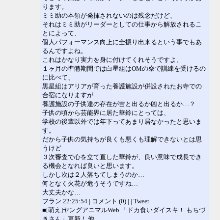
ります。
ミミ助の本領が発揮されないのは残念だけど、
それはミミ助がリーダーとしての仕事から解放されるこ
とによって、
個人パフォーマンス向上に全振り出来るという事でもあ
るんですよね。
これはかなり実力を身に付けてくれそうですよ。
１ヶ月の準備期間では白星組はOMの寮で訓練を受けるの
に比べて、
黒星組はアリアが育った養護施設が併設されたお寺での
合宿になりますが…
養護施設の子供達の存在が吉と出るか凶と出るか…？
子供の頃から芸能界に居た華鈴にとっては、
学校の後輩以外では年下ってあまり居なかったと思いま
す。
だから子供の気持ちが良くも悪くも理解できないとは思
うけど…
３次審査で心を立て直した華鈴が、良い意味で成長でき
る機会となれば良いと思います。
しかし次は２人落ちてしまうのか…
何となく火花が危うそうですね…
大丈夫かな…
フラン 22:25:54 | コメント (0) | | Tweet
■[萌え]ヤングアニマルWeb 「ドカ食いダイスキ！ もちづ
きさん」更新！ 他