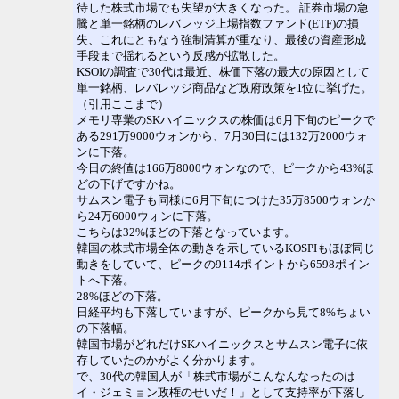
待した株式市場でも失望が大きくなった。 証券市場の急
騰と単一銘柄のレバレッジ上場指数ファンド(ETF)の損
失、これにともなう強制清算が重なり、最後の資産形成
手段まで揺れるという反感が拡散した。
KSOIの調査で30代は最近、株価下落の最大の原因として
単一銘柄、レバレッジ商品など政府政策を1位に挙げた。
（引用ここまで）
メモリ専業のSKハイニックスの株価は6月下旬のピークで
ある291万9000ウォンから、7月30日には132万2000ウォ
ンに下落。
今日の終値は166万8000ウォンなので、ピークから43%ほ
どの下げですかね。
サムスン電子も同様に6月下旬につけた35万8500ウォンか
ら24万6000ウォンに下落。
こちらは32%ほどの下落となっています。
韓国の株式市場全体の動きを示しているKOSPIもほぼ同じ
動きをしていて、ピークの9114ポイントから6598ポイン
トへ下落。
28%ほどの下落。
日経平均も下落していますが、ピークから見て8%ちょい
の下落幅。
韓国市場がどれだけSKハイニックスとサムスン電子に依
存していたのかがよく分かります。
で、30代の韓国人が「株式市場がこんなんなったのは
イ・ジェミョン政権のせいだ！」として支持率が下落し