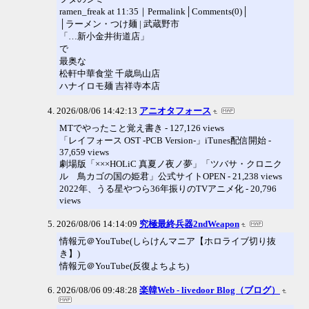
ramen_freak at 11:35｜Permalink│Comments(0)│
│ラーメン・つけ麺 | 武蔵野市
「…新小金井街道店」
で
最奥な
松軒中華食堂 千歳烏山店
ハナイロモ麺 吉祥寺本店
2026/08/06 14:42:13
アニオタフォース
MTでやったこと覚え書き - 127,126 views
「レイフォース OST -PCB Version-」iTunes配信開始 -
37,659 views
劇場版「×××HOLiC 真夏ノ夜ノ夢」「ツバサ・クロニク
ル 鳥カゴの国の姫君」公式サイトOPEN - 21,238 views
2022年、うる星やつら36年振りのTVアニメ化 - 20,796
views
2026/08/06 14:14:09
究極最終兵器2ndWeapon
情報元＠YouTube(しらけんマニア【ホロライブ切り抜
き】)
情報元＠YouTube(反復よちよち)
2026/08/06 09:48:28
楽韓Web - livedoor Blog（ブログ）