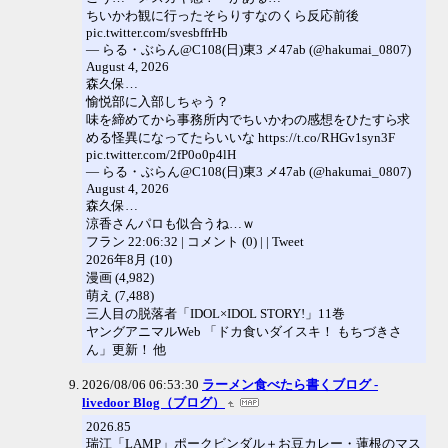
ちいかわ観に行ったそらりすなのくら反応前後
pic.twitter.com/svesbffrHb
— らる・ぶらん@C108(日)東3 メ47ab (@hakumai_0807)
August 4, 2026
森久保…
愉悦部に入部しちゃう？
味を締めてから事務所内でちいかわの感想をひたすら求
める怪異になってたらいいな https://t.co/RHGv1syn3F
pic.twitter.com/2fP0o0p4lH
— らる・ぶらん@C108(日)東3 メ47ab (@hakumai_0807)
August 4, 2026
森久保…
涼香さんパロも似合うね…ｗ
フラン 22:06:32 | コメント (0) | | Tweet
2026年8月 (10)
漫画 (4,982)
萌え (7,488)
三人目の脱落者「IDOL×IDOL STORY!」11巻
ヤングアニマルWeb 「ドカ食いダイスキ！ もちづきさ
ん」更新！ 他
2026/08/06 06:53:30
ラーメン食べたら書くブログ -
livedoor Blog（ブログ）
2026.85
瑞江「LAMP」ポークビンダル＋お豆カレー・蓮根のマス