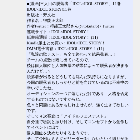
■[漫画]三人目の脱落者「IDOL×IDOL STORY!」11巻
IDOL×IDOL STORY!11巻
出版社：芳文社
作者名：得能正太郎
作者twitter：得能正太郎さん(@tokutaro) / Twitter
連載サイト：IDOL×IDOL STORY！
紙書籍通販：IDOL×IDOL STORY！ (11)
Kindle版まとめ買い：IDOL×IDOL STORY！
DMM電子書籍：IDOL×IDOL STORY！ (11)
「私達の歌テスト」も全て終わって結果発表…！
チームの点数は既に出ているので、
後は個人順位と人気投票の結果によって脱落者が決まる
んだけど…？
脱落者が出るとどうしても沈んだ気持ちになりますが、
今回の脱落者もしっかりと前を向けているのは不幸中の
幸いでしたね。
オーディションの一つに落ちただけであり、人格を否定
するものではないですからね。
色々と問題はあるかもしれませんが、強く生きて欲しい
です。
そして４次審査は「アイドルフェステスト」
自分達で歌詞と振り付け、そしてコンセプトから創作し
てイベントに出て、
個人順位を決めたりするようです。
そして今回はミミ助がリーダーをしないという縛りがあ