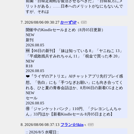
前園「日韓定期戦を復活させるべきだ」「日韓双方にメ
リットがある」……日本へのメリットがなにもないんで
すが、それは
2026/08/06 09:30:27
かーずSP
開催中のKindleセールまとめ（8月05日更新）
NEW
新刊
2026.08.05
🆕【06日の新刊】「妹は知っている 8」「ヤニねこ 13」
「平成敗残兵すみれちゃん 11」「税金で買った本 20」
NEW
R18
2026.08.05
❤️『ライザのアトリエ』AIチャットアプリ先行プレイ感
想。「告白」にも「手つなぎお願い」にも向き合ってく
れる、ひと夏の青春会話ほか、8月06日の新着CGまとめ
NEW
セール
2026.08.05
🉐「ジャンケットバンク」110円、「クレヨンしんちゃ
ん」33円ほか【新着Kindleセール 8月05日まとめ】
2026/08/06 08:37:13
フラン☆Skin
:: 2026/8/5 水曜日::