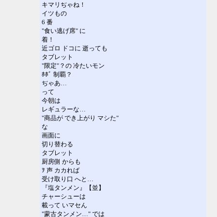
キマリぢゃね！
イツもの
6 番
"食い逃げ席" に
着！
近ゴロ ドコに 逝っても
タブレット
"限定"？の 冷たいモン
ﾎﾎﾞ 制覇？
ぢゃあ…
って
今朝は
レギュラーな…
"商品が でき上がり マシた"
な
画面に
切り替わる
タブレット
厨房側 からも
ｦ 声 カカれば
受け取り口 へと…
『塩タンメン』【並】
チャーシューは
載って いマセん
"蒙古タンメン…" では