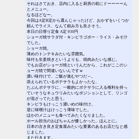
それはさておき、店内に入ると厨房の前にドーーーーん
とメニュー。
なるほどなー。
今回はA定B定から選んじゃったけど、おかずをいくつか
頼んでライス、なんて頼み方も良さそう。
本日の日替り定食 A定 930円
ショーガ焼サラダ付・キンピラゴボー・ライス・みそ汁
でした。
ショーガ焼。
薄めのトンテキみたいな雰囲気。
味付も生姜焼きというよりも、焼肉みたいな感じ。
でもお店がショーガ焼というんだから、これがここのシ
ョーガ焼で間違いないんですｗ
濃い味付けで、ご飯が進むやつだ～。
添えられているポテサラもよかったな。
たぶんポテサラに、一般的にポテサラに入る権利を持っ
ていそうなキュウリみたいなポジションとして、リンゴ
が混ざってたと思う。
キンピラもけっこう濃いめの味付け。
逆に味噌汁はけっこう薄味でした。
ほかのメニューも食べてみたくなりました。
ホール担当のおばちゃんが優しかった。ほんとに。
日本の古き良き定食屋みたいな要素のあるお店だなと感
じました。
また行きます。