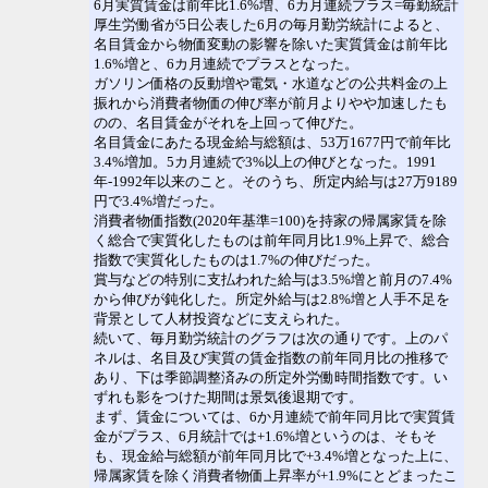
6月実質賃金は前年比1.6%増、6カ月連続プラス=毎勤統計
厚生労働省が5日公表した6月の毎月勤労統計によると、
名目賃金から物価変動の影響を除いた実質賃金は前年比
1.6%増と、6カ月連続でプラスとなった。
ガソリン価格の反動増や電気・水道などの公共料金の上
振れから消費者物価の伸び率が前月よりやや加速したも
のの、名目賃金がそれを上回って伸びた。
名目賃金にあたる現金給与総額は、53万1677円で前年比
3.4%増加。5カ月連続で3%以上の伸びとなった。1991
年-1992年以来のこと。そのうち、所定内給与は27万9189
円で3.4%増だった。
消費者物価指数(2020年基準=100)を持家の帰属家賃を除
く総合で実質化したものは前年同月比1.9%上昇で、総合
指数で実質化したものは1.7%の伸びだった。
賞与などの特別に支払われた給与は3.5%増と前月の7.4%
から伸びが鈍化した。所定外給与は2.8%増と人手不足を
背景として人材投資などに支えられた。
続いて、毎月勤労統計のグラフは次の通りです。上のパ
ネルは、名目及び実質の賃金指数の前年同月比の推移で
あり、下は季節調整済みの所定外労働時間指数です。い
ずれも影をつけた期間は景気後退期です。
まず、賃金については、6か月連続で前年同月比で実質賃
金がプラス、6月統計では+1.6%増というのは、そもそ
も、現金給与総額が前年同月比で+3.4%増となった上に、
帰属家賃を除く消費者物価上昇率が+1.9%にとどまったこ