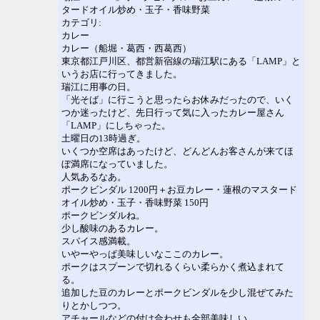
タードオイル炒め・玉子・香味野菜
カテゴリ:
カレー
カレー（船堀・葛西・西葛西）
東京都江戸川区、都営新宿線の瑞江駅にある「LAMP」と
いうお店に行ってきました。
瑞江に用事の日。
「光そば」に行こうと思ったらお休みだったので、いく
つか迷ったけど、先日行って気に入ったカレー屋さん
「LAMP」にしちゃった。
土曜日の13時過ぎ。
いくつか空席はあったけど、どんどんお客さんが来てほ
ぼ満席になっていました。
人気あるなあ。
ポークビンダル 1200円＋お豆カレー・蓮根のマスタード
オイル炒め・玉子・香味野菜 150円
ポークビンダルね。
少し酸味のあるカレー。
スパイス感満載。
いやーやっぱ美味しいなここのカレー。
ポークはスプーンで切れるくらい柔らかく煮込まれて
る。
追加した豆のカレーとポークビンダルを少し混ぜてみた
りとかしつつ。
アチャールなどの付け合わせも全部美味しい。