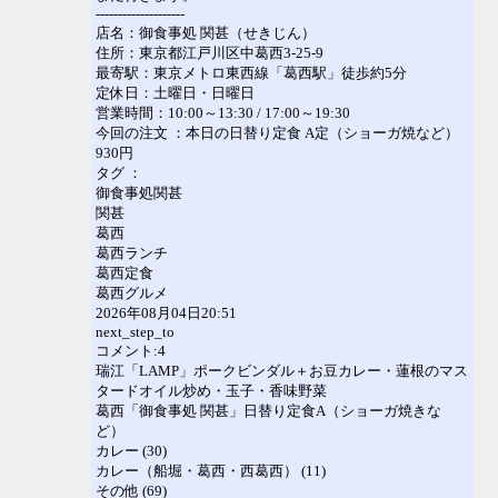
--------------------
店名：御食事処 関甚（せきじん）
住所：東京都江戸川区中葛西3-25-9
最寄駅：東京メトロ東西線「葛西駅」徒歩約5分
定休日：土曜日・日曜日
営業時間：10:00～13:30 / 17:00～19:30
今回の注文 ：本日の日替り定食 A定（ショーガ焼など）
930円
タグ ：
御食事処関甚
関甚
葛西
葛西ランチ
葛西定食
葛西グルメ
2026年08月04日20:51
next_step_to
コメント:4
瑞江「LAMP」ポークビンダル＋お豆カレー・蓮根のマス
タードオイル炒め・玉子・香味野菜
葛西「御食事処 関甚」日替り定食A（ショーガ焼きな
ど）
カレー (30)
カレー（船堀・葛西・西葛西） (11)
その他 (69)