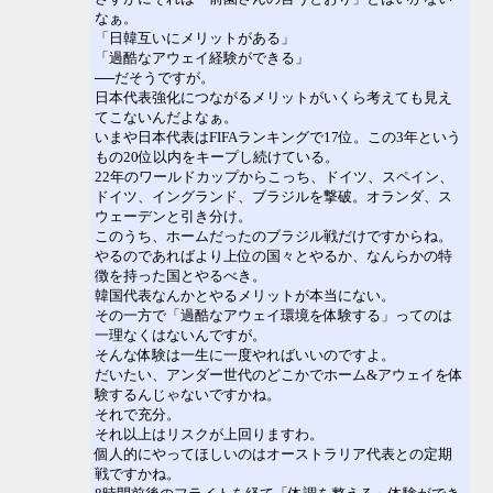
なぁ。
「日韓互いにメリットがある」
「過酷なアウェイ経験ができる」
──だそうですが。
日本代表強化につながるメリットがいくら考えても見え
てこないんだよなぁ。
いまや日本代表はFIFAランキングで17位。この3年という
もの20位以内をキープし続けている。
22年のワールドカップからこっち、ドイツ、スペイン、
ドイツ、イングランド、ブラジルを撃破。オランダ、ス
ウェーデンと引き分け。
このうち、ホームだったのブラジル戦だけですからね。
やるのであればより上位の国々とやるか、なんらかの特
徴を持った国とやるべき。
韓国代表なんかとやるメリットが本当にない。
その一方で「過酷なアウェイ環境を体験する」ってのは
一理なくはないんですが。
そんな体験は一生に一度やればいいのですよ。
だいたい、アンダー世代のどこかでホーム&アウェイを体
験するんじゃないですかね。
それで充分。
それ以上はリスクが上回りますわ。
個人的にやってほしいのはオーストラリア代表との定期
戦ですかね。