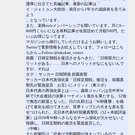
濃厚に仕立てた長編記事。最新の記事は「
イ・ジェミョン大統領、就任から1年その成績表を見てみ
よう
」となっています。
また、楽韓noteメンバーシップを開いています。月に6～
800円くらいになる有料記事が全部読めて月額500円。だ
いぶお得になってます。
マガジンから移行していただけるようお願いします。
Twitterで更新情報をお伝えしています。フォローはこち
らから→Follow @rakukan_vortex
前園「日韓定期戦を復活させるべきだ」「日韓双方にメ
リットがある」……日本へのメリットがなにもないんで
すが、それは
タグ： サッカー 日韓関係 前園真聖
サッカー日本代表強化策「日韓定期戦」復活を…前園真
聖氏が緊急提言 お互いにメリット（東スポ）
日本代表の再強化策とは――。森保ジャパンは北中米W
杯で3大会連続の決勝トーナメント進出を果たすも、32強
で無念の敗退となった。日の丸戦士は「W杯優勝」を掲
げて進化を続けてきたが、世界トップとの大きな差を見
せつけられた。元日本代表MF前園真聖氏（52＝本紙評論
家）は2030年W杯へさらなるチーム強化が欠かせないと
指摘し、日韓定期戦の復活を緊急提言した。
（中略）
また前園氏は「代表は活動期間が決まっているので、そ