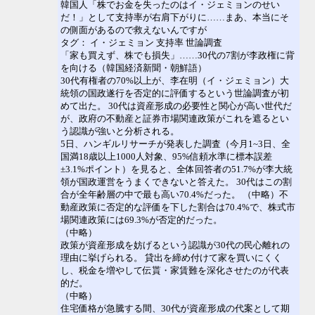
韓国人「株でお金を失ったのはイ・ジェミョンのせい
だ！」として支持率が右肩下がりに……まあ、本当にそ
の側面があるので救えないんですが
タグ： イ・ジェミョン 支持率 世論調査
「家も買えず、株でも損失」……30代の7割が李政権に背
を向ける（韓国経済新聞・朝鮮語）
30代有権者の70%以上が、李在明（イ・ジェミョン）大
統領の国政遂行を否定的に評価するという世論調査が初
めて出た。 30代は資産形成の必要性と関心が高い世代だ
が、政府の不動産と証券市場関連政策がこれを遮るとい
う認識が強いと分析される。
5日、ハンギルリサーチが発表した調査（今月1~3日、全
国満18歳以上1000人対象、95%信頼水準に標本誤差
±3.1%ポイント）を見ると、全体回答者の51.7%が李大統
領が国政運営をうまくできないと答えた。 30代はこの割
合が全年齢層の中で最も高い70.4%だった。 （中略）不
動産政策に否定的な評価を下した割合は70.4%で、株式市
場関連政策には69.3%が否定的だった。
（中略）
政策が資産形成を妨げるという認識が30代の民心離れの
理由に挙げられる。 貸出を締め付けて家を買いにくく
し、税金を増やして伝貰・家賃難を深化させたのが代表
的だ。
（中略）
住宅価格が急騰する間、30代が資産形成の代案として期