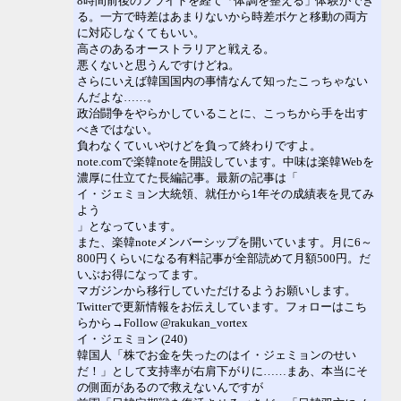
8時間前後のフライトを経て「体調を整える」体験ができ
る。一方で時差はあまりないから時差ボケと移動の両方
に対応しなくてもいい。
高さのあるオーストラリアと戦える。
悪くないと思うんですけどね。
さらにいえば韓国国内の事情なんて知ったこっちゃない
んだよな……。
政治闘争をやらかしていることに、こっちから手を出す
べきではない。
負わなくていいやけどを負って終わりですよ。
note.comで楽韓noteを開設しています。中味は楽韓Webを
濃厚に仕立てた長編記事。最新の記事は「
イ・ジェミョン大統領、就任から1年その成績表を見てみ
よう
」となっています。
また、楽韓noteメンバーシップを開いています。月に6～
800円くらいになる有料記事が全部読めて月額500円。だ
いぶお得になってます。
マガジンから移行していただけるようお願いします。
Twitterで更新情報をお伝えしています。フォローはこち
らから→Follow @rakukan_vortex
イ・ジェミョン (240)
韓国人「株でお金を失ったのはイ・ジェミョンのせい
だ！」として支持率が右肩下がりに……まあ、本当にそ
の側面があるので救えないんですが