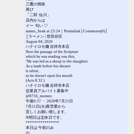
三鷹の帰路
再び
「二郎 仙川」
店内からは
イー 匂い ♡
ramen_freak at 23:24｜Permalink│Comments(0)│
│ラーメン | 世田谷区
August 04, 2026
ハナイロモ麺 吉祥寺本店
Now the passage of the Scripture
which he was reading was this,
"He was led as a sheep to the slaughter.
As a lamb before his shearer
is silent,
so he doesn't open his mouth.
(Acts 8:32 )
ハナイロモ麺 吉祥寺本店
従業員アルバイト募集中
@8716_momen
午後6:57 ・ 2026年7月21日
7月21日(火)夜営業から
宜しくお願い致します。
※明日は定休日です。
****************
本日は 午前のみ
の