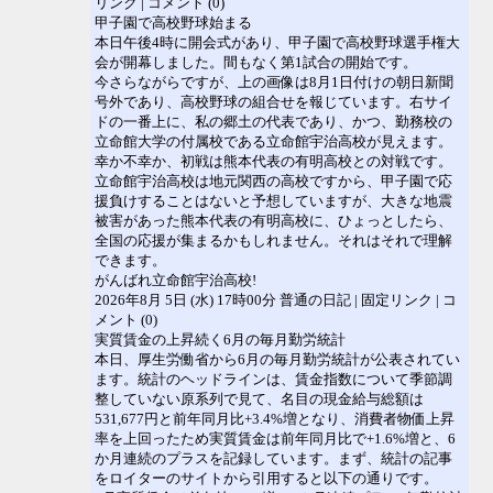
リンク | コメント (0)
甲子園で高校野球始まる
本日午後4時に開会式があり、甲子園で高校野球選手権大
会が開幕しました。間もなく第1試合の開始です。
今さらながらですが、上の画像は8月1日付けの朝日新聞
号外であり、高校野球の組合せを報じています。右サイ
ドの一番上に、私の郷土の代表であり、かつ、勤務校の
立命館大学の付属校である立命館宇治高校が見えます。
幸か不幸か、初戦は熊本代表の有明高校との対戦です。
立命館宇治高校は地元関西の高校ですから、甲子園で応
援負けすることはないと予想していますが、大きな地震
被害があった熊本代表の有明高校に、ひょっとしたら、
全国の応援が集まるかもしれません。それはそれで理解
できます。
がんばれ立命館宇治高校!
2026年8月 5日 (水) 17時00分 普通の日記 | 固定リンク | コ
メント (0)
実質賃金の上昇続く6月の毎月勤労統計
本日、厚生労働省から6月の毎月勤労統計が公表されてい
ます。統計のヘッドラインは、賃金指数について季節調
整していない原系列で見て、名目の現金給与総額は
531,677円と前年同月比+3.4%増となり、消費者物価上昇
率を上回ったため実質賃金は前年同月比で+1.6%増と、6
か月連続のプラスを記録しています。まず、統計の記事
をロイターのサイトから引用すると以下の通りです。