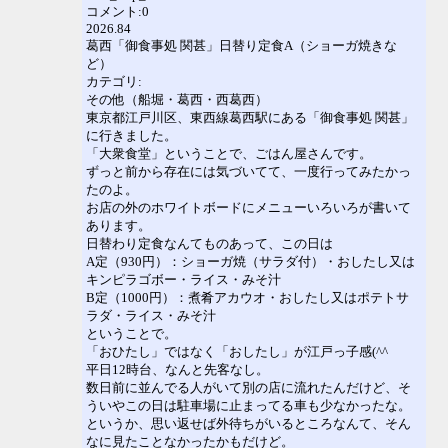
コメント:0
2026.84
葛西「御食事処 関甚」日替り定食A（ショーガ焼きな
ど）
カテゴリ:
その他（船堀・葛西・西葛西）
東京都江戸川区、東西線葛西駅にある「御食事処 関甚」
に行きました。
「大衆食堂」ということで、ごはん屋さんです。
ずっと前から存在には気づいてて、一度行ってみたかっ
たのよ。
お店の外のホワイトボードにメニューいろいろが書いて
あります。
日替わり定食なんてものあって、この日は
A定（930円）：ショーガ焼（サラダ付）・おしたし又は
キンピラゴボー・ライス・みそ汁
B定（1000円）：煮肴アカウオ・おしたし又はポテトサ
ラダ・ライス・みそ汁
ということで。
「おひたし」ではなく「おしたし」が江戸っ子感(^^
平日12時台、なんと先客なし。
数日前に並んでる人がいて別の店に流れたんだけど、そ
ういやこの日は駐車場に止まってる車も少なかったな。
というか、思い返せば外待ちがいるところなんて、そん
なに見たことなかったかもだけど。