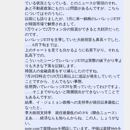
ている状況となっている、とのニュースが冒頭のそれ。
あと不動産政策にもだいぶ問題があるんですが、こちら
についてはそのうちに。
以前にも語りましたが、5月に単一銘柄のレバレッジETF
が韓国市場で解禁されまして。
1万ウォンで2万ウォン分の投資ができると大好評だった
のです。
レバレッジETFを主導していた大統領室も鼻高々でした。
……6月下旬までは。
上のチャートを見ても分かるように右肩下がり。それも
乱高下での。
こういったシーンでレバレッジETFは実際の値下がり率よ
りも大きな下落を記録します。
韓国人の金融資産をすり減らしたのですね。
7月20日時点で120万口座以上に追証が発生していたって
ことですから、とんでもない事態。
信用買いでレバレッジETFを買っていたってわけですよ。
……そこまでやらないと階層脱出ができないってことで
もあるんですが。
結果、イ・ジェミョン政権への支持率が就任以来最低に
なったと。
李大統領支持率 就任後最低の45.9％（聯合ニュース）
まあ……経済なんも知らんからね、この人。しょうがな
い。
note.comで楽韓noteを開設しています。中味は楽韓Webを