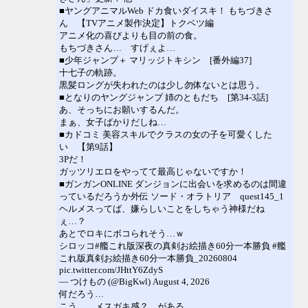
■ヤングアニマルWeb ドカ食いダイスキ！ もちづきさ
ん 【TVアニメ製作決定】トクベツ編
アニメ化の喜びよりも目の前の食。
もちづきさん… すげぇよ…
■少年ジャンプ＋ マリッジトキシン [番外編37]
十七子の軌跡。
黒髪ロングが失われたのは少し勿体ないとは思う。
■となりのヤングジャンプ 姉のともだち [第34-3話]
あ、そっちにお願いするんだ。
まぁ、女子ばかりだしね…
■カドコミ 美容スキルでクラスの女の子を可愛くした
い 【第9話】
3Pだ！
ガッツリエロをやってて最高じゃないですか！
■ガンガンONLINE ダンジョンに出会いを求めるのは間違
っているだろうか外伝 ソード・オラトリア quest145_1
ヘルメスってば、嫌らしいことをしちゃう神様だね
ぇ…？
あとでロキにボコられそう…ｗ
シロッコ#艦これ版深夜の真剣お絵描き60分一本勝負 #艦
これ版真剣お絵描き60分一本勝負_20260804
pic.twitter.com/JHttY6ZdyS
— つけもの (@BigKwl) August 4, 2026
何だろう…
こう… メスガキ感？ がある…