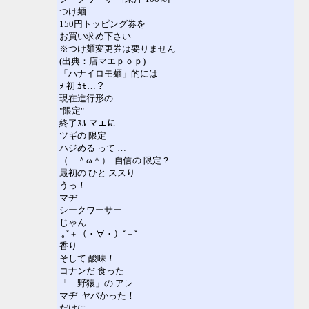
つけ麺
150円トッピング券を
お買い求め下さい
※つけ麺変更券は要りません
(出典：店マエｐｏｐ)
「ハナイロモ麺」的には
ｦ 初 ｶﾓ…？
現在進行形の
"限定"
終了ｽﾙ マエに
ツギの 限定
ハジめる って …
（ ＾ω＾） 自信の 限定？
最初の ひと ススり
うっ！
マヂ
シークワーサー
じゃん
.｡ﾟ+.（・∀・）ﾟ+.ﾟ
香り
そして 酸味！
コナンだ 食った
「…野猿」の アレ
マヂ ヤバかった！
だけに