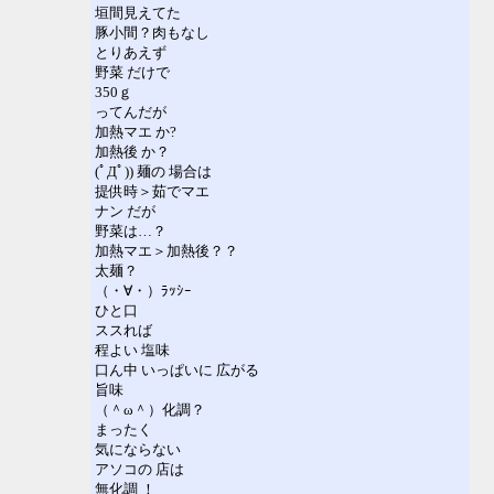
垣間見えてた
豚小間？肉もなし
とりあえず
野菜 だけで
350ｇ
ってんだが
加熱マエ か?
加熱後 か？
(ﾟДﾟ)) 麺の 場合は
提供時＞茹でマエ
ナン だが
野菜は…？
加熱マエ＞加熱後？？
太麺？
（・∀・）ﾗｯｼｰ
ひと口
ススれば
程よい 塩味
口ん中 いっぱいに 広がる
旨味
（＾ω＾）化調？
まったく
気にならない
アソコの 店は
無化調 ！