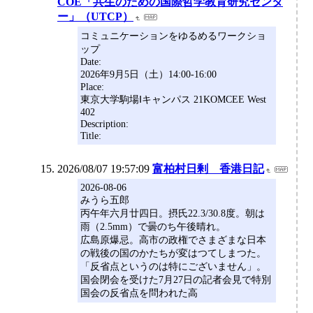
COE「共生のための国際哲学教育研究センタ
ー」（UTCP）
コミュニケーションをゆるめるワークショ
ップ
Date:
2026年9月5日（土）14:00-16:00
Place:
東京大学駒場Ⅰキャンパス 21KOMCEE West
402
Description:
Title:
2026/08/07 19:57:09
富柏村日剰 香港日記
2026-08-06
みうら五郎
丙午年六月廿四日。摂氏22.3/30.8度。朝は
雨（2.5mm）で曇のち午後晴れ。
広島原爆忌。高市の政権でさまざまな日本
の戦後の国のかたちが変はつてしまつた。
「反省点というのは特にございません」。
国会閉会を受けた7月27日の記者会見で特別
国会の反省点を問われた高