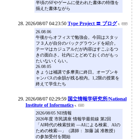
半頃のSFやゲームに使われた書体の特徴を
揃えた書体ながら
2026/08/07 04:23:50
Type Project 〓 ブログ
26.08.06
午後からオフィスで勉強会。今回はスタッ
フ３人が自分のバックグラウンドを紹介。
テーマはカジュアルだが内容はすこぶるつ
きの面白さ。社内にとどめておくのがもっ
たいないくらい。
26.08.05
きょうは補講で多摩美に終日。オープンキ
ャンパスの余韻が残る校内。1,2限の授業を
終えて学生たち
2026/08/07 02:29:59
国立情報学研究所/National
Institute of Informatics
2026/08/05 NII情報
2026年度 市民講座 情報学最前線 第2回
「AI時代の検索技術 ―AIによる検索、AIの
ための検索―」（講師： 加藤 誠 准教授）
の参加受付を開始