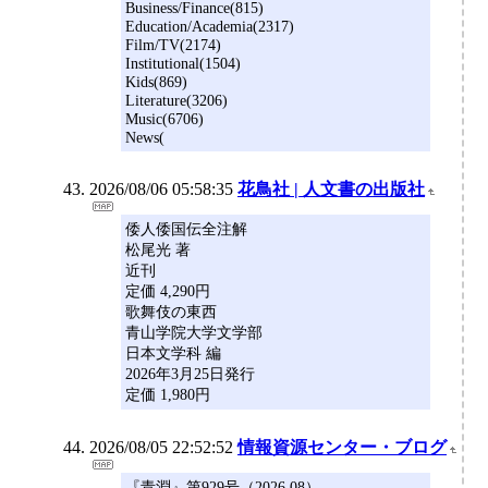
Business/Finance(815)
Education/Academia(2317)
Film/TV(2174)
Institutional(1504)
Kids(869)
Literature(3206)
Music(6706)
News(
2026/08/06 05:58:35
花鳥社 | 人文書の出版社
倭人倭国伝全注解
松尾光 著
近刊
定価 4,290円
歌舞伎の東西
青山学院大学文学部
日本文学科 編
2026年3月25日発行
定価 1,980円
2026/08/05 22:52:52
情報資源センター・ブログ
『青淵』第929号（2026.08）