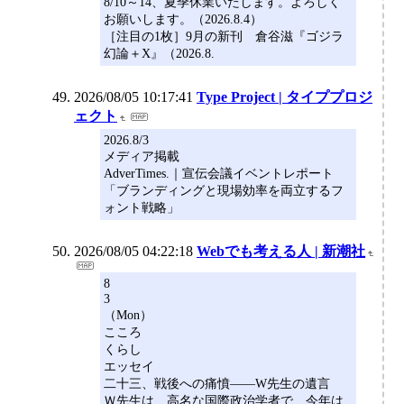
8/10～14、夏季休業いたします。よろしく
お願いします。（2026.8.4）
［注目の1枚］9月の新刊 倉谷滋『ゴジラ
幻論＋X』（2026.8.
2026/08/05 10:17:41
Type Project | タイププロジ
ェクト
2026.8/3
メディア掲載
AdverTimes.｜宣伝会議イベントレポート
「ブランディングと現場効率を両立するフ
ォント戦略」
2026/08/05 04:22:18
Webでも考える人 | 新潮社
8
3
（Mon）
こころ
くらし
エッセイ
二十三、戦後への痛憤――W先生の遺言
Ｗ先生は、高名な国際政治学者で、今年は