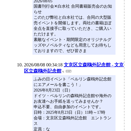
2026/08/05
国書刊行会✕白水社 合同書籍販売会のお知
らせ
このたび弊社と白水社では、合同の大型販
売イベントを開催します。両社の書籍ほぼ
全点を直接手に取っていただき、ご購入い
ただけます。
素敵なイベント・期間限定のオリジナルグ
ッズやノベルティなども用意してお待ちし
ておりますので、ぜひ皆さま
2026/08/08 00:34:18
文京区立森鴎外記念館 - 文京
区立森鴎外記念館
ふみの日イベント「ベルリン森鴎外記念館
にエアメールを書こう！」
2026年8月23日（日）
ドイツ・ベルリンの森鴎外記念館や海外の
お友達へお手紙を送ってみませんか？
申込不要、自由参加のイベントです。
日時：2025年8月23日（日）11時～17時
会場：文京区立森鴎外記念館 エントラン
ス
定員：な