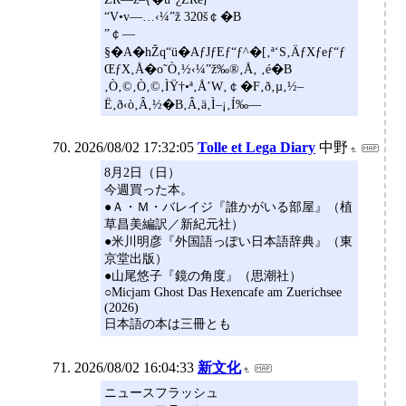
“V•v—…‹¼”ž 320š￠�B
”￠—
§�A�hŽq“ü�AƒJƒEƒ“ƒ^�[‚ª‘S‚ÄƒXƒeƒ“ƒ
ŒƒX‚Å�o˜Ò‚½‹¼”ž‰®‚Å‚ ‚é�B
‚Ò‚©‚Ò‚©‚ÌŸ†•ª‚Å’W‚￠�F‚ð‚µ‚½–
Ë‚ð‹ò‚Â‚½�B‚Â‚ä‚Ì–¡‚Í‰––
2026/08/02 17:32:05
Tolle et Lega Diary
中野
8月2日（日）
今週買った本。
●Ａ・Ｍ・バレイジ『誰かがいる部屋』（植
草昌美編訳／新紀元社）
●米川明彦『外国語っぽい日本語辞典』（東
京堂出版）
●山尾悠子『鏡の角度』（思潮社）
○Micjam Ghost Das Hexencafe am Zuerichsee
(2026)
日本語の本は三冊とも
2026/08/02 16:04:33
新文化
ニュースフラッシュ