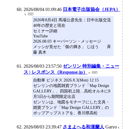
2026/08/04 01:09:46
日本電子出版協会（JEPA）
2026年8月4日 馬場公彦先生：日中出版交流
40年の歴史と現在
セミナー詳細
YouTube
2026.08.03 キーパーソン・メッセージ
メッシが見せた「個の輝き」 じほう 斉
藤 真木
2026/08/03 23:57:50
ゼンリン 特別編集・ニュー
ス | レスポンス（Response.jp）
自動車 ビジネス 2026.8.3(Mon) 12:15
ゼンリンの地図雑貨ブランド「Map Design
GALLERY」、四国初上陸…高松オルネに8
月5日から期間限定出店
ゼンリンは、地図をモチーフにした文具・
雑貨ブランド「Map Design GALLERY」の
ポップアップストアを、香川県高松
2026/08/03 23:39:47
さまよへる和漢蘭人
Garyo