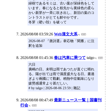
緑樹であるモミは、古い葉が深緑色をして
います。春になると枝先から黄緑色の柔ら
かい新芽が一斉に吹き出し、新旧の葉のコ
ントラストがとても鮮やかです。
冬芽（硬い殻）を破って
2026/08/08 03:59:26
Web漢文大系
2026-08-07 『唐詩選』韋応物「聞雁」に注
釈を追加
2026/08/08 01:45:36
春は汽車に乘つて
talgo
六日
廣嶋の日。未明は雨であつたが直ぐに晴れ
る。陽が出ては雨で濕度盛大なる日。晝過
ぎより兩國にて觀劇。稍熱中症氣味になり
疲勞感通常より甚だしい。
# by talgo | 2026-08-06 23:59 | 雜記
2026/08/08 00:47:49
最新ニュース一覧｜国書刊
行会