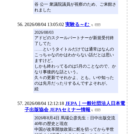
谷 公一 衆議院議員が視察のため、ご来館さ
れました
2026/08/04 13:05:02
実験る～む
2026/08/03
アドビのスクールパートナーが新規受付終
了してた
……というタイトルだけでは通常はなんの
こっちゃなのかはわからない話だとは思い
ますけど。
しかも終わってるのは5月のことなので、か
なり事後的な話という。
久々の更新でそれかよ、とも。いや知った
のは先月だったりするんですよそれが。
続
2026/08/04 12:12:18
JEPA｜一般社団法人日本電
子出版協会 JEPAセミナー情報
2026年8月4日 馬場公彦先生：日中出版交流
40年の歴史と現在
中国が改革開放政策に舵を切ってから半世