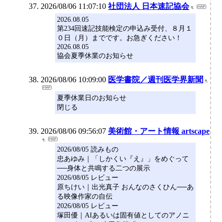
2026/08/06 11:07:10
社団法人 日本速記協会
2026.08.05
第234回速記技能検定の申込み受付、８月１
０日（月）までです。お急ぎください！
2026.08.05
協会夏季休業のお知らせ
2026/08/06 10:09:00
医学書院／週刊医学界新聞
夏季休業日のお知らせ
閉じる
2026/08/06 09:56:07
美術館・アート情報 artscape
2026/08/05 読みもの
忠あゆみ｜「しかくい『え』」をめぐって
──身体と共鳴する二つの展示
2026/08/05 レビュー
原ちけい｜出光真子 おんなのさくひん──あ
る映像作家の自伝
2026/08/05 レビュー
塚田優｜AIあるいは固有値としてのアノニ