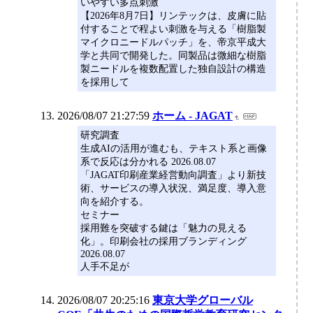
いやすい多点刺激
【2026年8月7日】リンテックは、皮膚に貼
付することで程よい刺激を与える「樹脂製
マイクロニードルパッチ」を、帝京平成大
学と共同で開発した。同製品は微細な樹脂
製ニードルを複数配置した独自設計の構造
を採用して
2026/08/07 21:27:59
ホーム - JAGAT
研究調査
生成AIの活用が進むも、テキスト系と画像
系で反応は分かれる 2026.08.07
「JAGAT印刷産業経営動向調査」より新技
術、サービスの導入状況、満足度、導入意
向を紹介する。
セミナー
採用難を突破する鍵は「魅力の見える
化」。印刷会社の採用ブランディング
2026.08.07
人手不足が
2026/08/07 20:25:16
東京大学グローバル