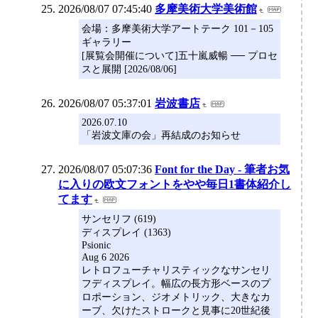
2026/08/07 07:45:40
多摩美術大学美術館
会場：多摩美術大学アートテーク 101－105
ギャラリー
[展覧会開催について]五十嵐威暢 ── プロセ
スと展開 [2026/08/06]
2026/08/07 05:37:01
岩波書店
2026.07.10
「岩波文庫の会」再結成のお知らせ
2026/08/07 05:07:36
Font for the Day - 筆者お気
に入りの欧文フォントをやや毎日1書体紹介し
てます
サンセリフ (619)
ディスプレイ (1363)
Psionic
Aug 6 2026
レトロフューチャリスティックなサンセリ
フディスプレイ。幅広の長方形ベースのプ
ロポーション、ジオメトリック、大きなカ
ーブ、欠けたストロークと見事に20世紀後