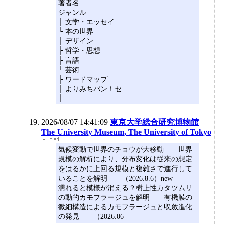
著者名
ジャンル
├ 文学・エッセイ
└ 本の世界
├ デザイン
├ 哲学・思想
├ 言語
└ 芸術
├ ワードマップ
├ よりみちパン！セ
├
2026/08/07 14:41:09
東京大学総合研究博物館
The University Museum, The University of Tokyo
気候変動で世界のチョウが大移動――世界
規模の解析により、分布変化は従来の想定
をはるかに上回る規模と複雑さで進行して
いることを解明――（2026.8.6）new
濡れると模様が消える？樹上性カタツムリ
の動的カモフラージュを解明――有機膜の
微細構造によるカモフラージュと収斂進化
の発見――（2026.06