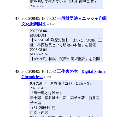
前を向いて生きている（薄月 青柳 宏作）
2026-08-05
2026/08/05 18:20:02
一般財団法人ニッシャ印刷
文化振興財団
2026.08.04
MUSEUM
【NISSHA印刷歴史館】「まいまい京都」主
催「小西館長といく明治の本館」を開催
2026.08.04
MAGAZINE
【AMeeT】特集「関西の美術批評」を公開
2026/08/05 10:17:42
工作舎の本 --Digital Saturn
Chronicles--
9月の新刊 倉谷滋『ゴジラ幻論＋X』
2026.8.4
『唐十郎とは誰か』
唐十郎、巖谷國士、新井高子＝著、新井高
子＝編
（8月26日刊行）
目次・内容