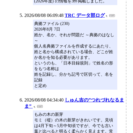
(2026年度) の情報を3件掲載しました。
2026/08/08 06:09:48
TRC データ部ログ
典拠ファイル (230)
2026年8月 7日
姓か、名か、それが問題だ ～典拠のはなし
～
個人名典拠ファイルを作成するにあたり、
姓と名から構成されている場合、どこが姓
か名かを知る必要があります。
というのも、「日本目録規則」で姓名の形
をもつ名称は
姓を記録し、分かち記号で区切って、名を
記録
と定め
2026/08/08 04:34:40
しゅん吉の”つれづれなるま
ま”
もみの木の新芽
モミ（樅）の木の新芽がきれいです。見頃
は4月下旬～5月中旬頃ですが、今でも古い
葉と比べると明るく柔らかく見えます。常