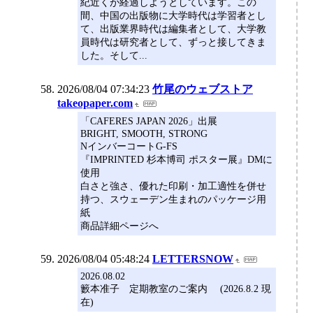
紀近くが経過しようとしています。この
間、中国の出版物に大学時代は学習者とし
て、出版業界時代は編集者として、大学教
員時代は研究者として、ずっと接してきま
した。そして...
2026/08/04 07:34:23
竹尾のウェブストア
takeopaper.com
「CAFERES JAPAN 2026」出展
BRIGHT, SMOOTH, STRONG
NインバーコートG-FS
『IMPRINTED 杉本博司 ポスター展』DMに
使用
白さと強さ、優れた印刷・加工適性を併せ
持つ、スウェーデン生まれのパッケージ用
紙
商品詳細ページへ
2026/08/04 05:48:24
LETTERSNOW
2026.08.02
籔本准子 定期教室のご案内 (2026.8.2 現
在)