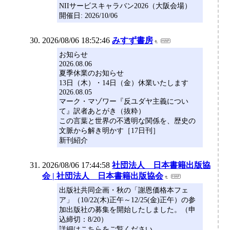
NIIサービスキャラバン2026（大阪会場）
開催日: 2026/10/06
2026/08/06 18:52:46
みすず書房
お知らせ
2026.08.06
夏季休業のお知らせ
13日（木）・14日（金）休業いたします
2026.08.05
マーク・マゾワー『反ユダヤ主義につい
て』訳者あとがき（抜粋）
この言葉と世界の不透明な関係を、歴史の
文脈から解き明かす［17日刊］
新刊紹介
2026/08/06 17:44:58
社団法人 日本書籍出版協
会 | 社団法人 日本書籍出版協会
出版社共同企画・秋の「謝恩価格本フェ
ア」（10/22(木)正午～12/25(金)正午）の参
加出版社の募集を開始したしました。（申
込締切：8/20）
詳細はこちらをご覧ください。