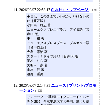
2026/08/07 22:53:17
白水社 : トップページ
半自伝 このままでいいのか、いけないの
か［新装版］
小田島 雄志 著
ニューエクスプレスプラス アイヌ語［音
声DL版］
中川 裕 著
ニューエクスプレスプラス ブルガリア語
［音声DL版］
寺島 憲治 著
スタート！ドイツ語A1［音声DL版］
岡村 りら 著
矢羽々 崇 著
山本 淳 著
渡部 重美
2026/08/07 22:47:31
ニュース | プリント;プロモ
ーション
リンテック 樹脂製マイクロニードルパッ
チを開発 帝京平成大学と共同、鍼より使