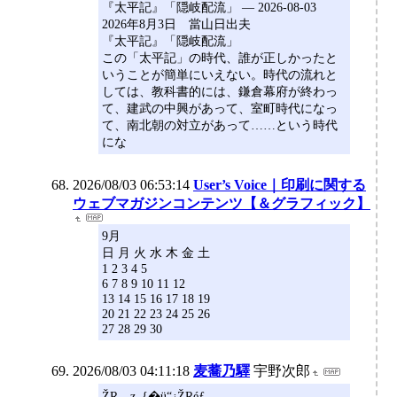
『太平記』「隠岐配流」 ― 2026-08-03
2026年8月3日 當山日出夫
『太平記』「隠岐配流」
この「太平記」の時代、誰が正しかったと
いうことが簡単にいえない。時代の流れと
しては、教科書的には、鎌倉幕府が終わっ
て、建武の中興があって、室町時代になっ
て、南北朝の対立があって……という時代
にな
2026/08/03 06:53:14
User’s Voice｜印刷に関する
ウェブマガジンコンテンツ【＆グラフィック】
9月
日 月 火 水 木 金 土
1 2 3 4 5
6 7 8 9 10 11 12
13 14 15 16 17 18 19
20 21 22 23 24 25 26
27 28 29 30
2026/08/03 04:11:18
麦蕎乃驛
宇野次郎
ŽR—z–{�ü“¿ŽRéƒ