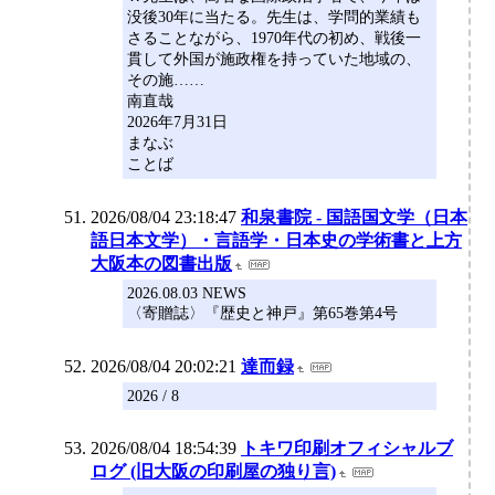
没後30年に当たる。先生は、学問的業績も
さることながら、1970年代の初め、戦後一
貫して外国が施政権を持っていた地域の、
その施……
南直哉
2026年7月31日
まなぶ
ことば
2026/08/04 23:18:47
和泉書院 - 国語国文学（日本
語日本文学）・言語学・日本史の学術書と上方
大阪本の図書出版
2026.08.03 NEWS
〈寄贈誌〉『歴史と神戸』第65巻第4号
2026/08/04 20:02:21
達而録
2026 / 8
2026/08/04 18:54:39
トキワ印刷オフィシャルブ
ログ (旧大阪の印刷屋の独り言)