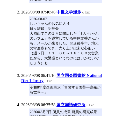
2026/08/08 07:40:46
中世文学漫歩
2026-08-07
しいちゃんのお気に入り
日々雑録 明翔会
大岡山でこの２月に開店した「しいちゃん
のカフェ」を運営している中尾文香さんか
ら、メールが来ました。開店後半年、地元
の常連客もでき、売り上げは未だ心細い
（週５日、１１：００～１８：００の営業
だから、大繁盛というわけにはいかないで
しょう）も
2026/08/08 06:41:16
国立国会図書館-National
Diet Library
令和8年度企画展示「冒険する園芸―庭先か
ら世界へ」
2026/08/08 06:35:58
国立国語研究所
2026年8月7日 所員の成果 所員の研究成果