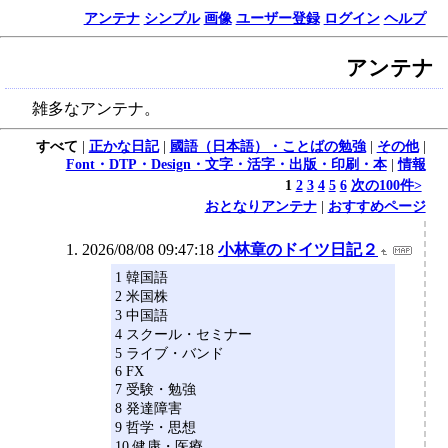
アンテナ
シンプル
画像
ユーザー登録
ログイン
ヘルプ
アンテナ
雑多なアンテナ。
すべて
|
正かな日記
|
國語（日本語）・ことばの勉強
|
その他
|
Font・DTP・Design・文字・活字・出版・印刷・本
|
情報
1
2
3
4
5
6
次の100件>
おとなりアンテナ
|
おすすめページ
2026/08/08 09:47:18
小林章のドイツ日記２
1 韓国語
2 米国株
3 中国語
4 スクール・セミナー
5 ライブ・バンド
6 FX
7 受験・勉強
8 発達障害
9 哲学・思想
10 健康・医療