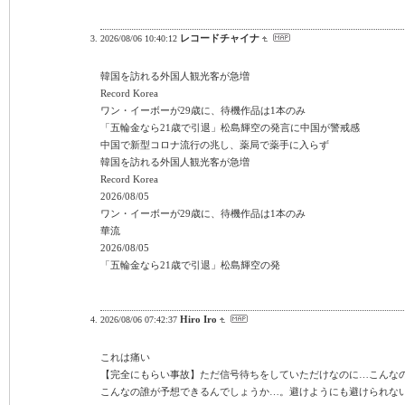
レコードチャイナ
2026/08/06 10:40:12
韓国を訪れる外国人観光客が急増
Record Korea
ワン・イーボーが29歳に、待機作品は1本のみ
「五輪金なら21歳で引退」松島輝空の発言に中国が警戒感
中国で新型コロナ流行の兆し、薬局で薬手に入らず
韓国を訪れる外国人観光客が急増
Record Korea
2026/08/05
ワン・イーボーが29歳に、待機作品は1本のみ
華流
2026/08/05
「五輪金なら21歳で引退」松島輝空の発
Hiro Iro
2026/08/06 07:42:37
これは痛い
【完全にもらい事故】ただ信号待ちをしていただけなのに…こんなの
こんなの誰が予想できるんでしょうか…。避けようにも避けられな