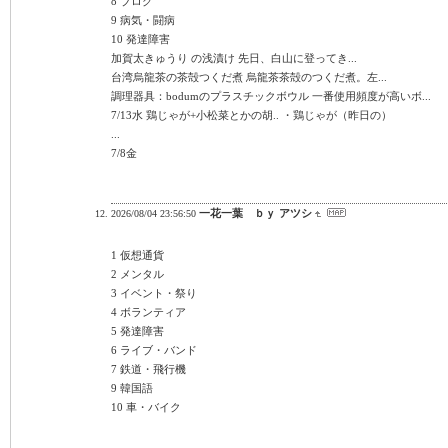
8 ブログ
9 病気・闘病
10 発達障害
加賀太きゅうり の浅漬け 先日、白山に登ってき...
台湾烏龍茶の茶殻つくだ煮 烏龍茶茶殻のつくだ煮。左...
調理器具：bodumのプラスチックボウル 一番使用頻度が高いボ...
7/13水 鶏じゃが+小松菜とかの胡.. ・鶏じゃが（昨日の）
...
7/8金
一花一葉 ｂｙ アツシ
2026/08/04 23:56:50
1 仮想通貨
2 メンタル
3 イベント・祭り
4 ボランティア
5 発達障害
6 ライブ・バンド
7 鉄道・飛行機
9 韓国語
10 車・バイク