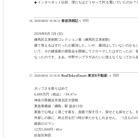
◆ インターネット以前、僕たちはどうやってPCを繋いでいたのか？1
春波浪雑記
2026/08/02 16:36:21
2026年8月 2日 (日)
練馬区立美術館コレクション展（練馬区立美術館）
建て替えるはずだったが霧消した。いや、霧消はしていないのかも
いて、その建築家の展覧会を開催してクローズしたはずだったが、
なったのです。まあ、中野サンプラザみたいに使えなくなってから
RealTokyoEstate-東京R不動産-
2026/08/02 15:14:42
ポップさを散りばめて
6,680万円（税込） / 94.47㎡
神奈川県横浜市港北区大曽根
東急東横線「綱島」駅 徒歩13分
家族で心地よく過ごす家を、血眼で探す日々。探せども探せども、
件探しの旅に、終止符を打つ時が来たかもしれません。「1点もの
曲面のロマン
12万5,000円 / 40㎡
杉並区和田