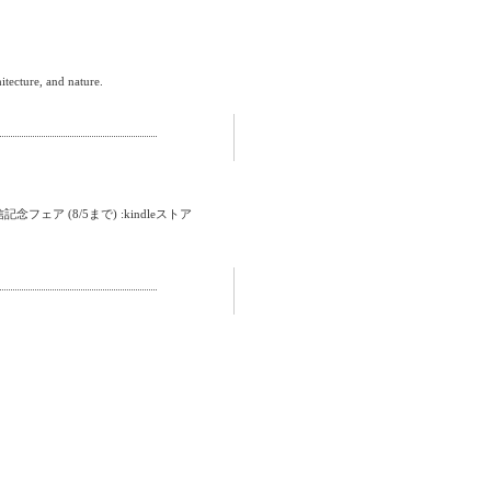
itecture, and nature.
ェア (8/5まで) :kindleストア