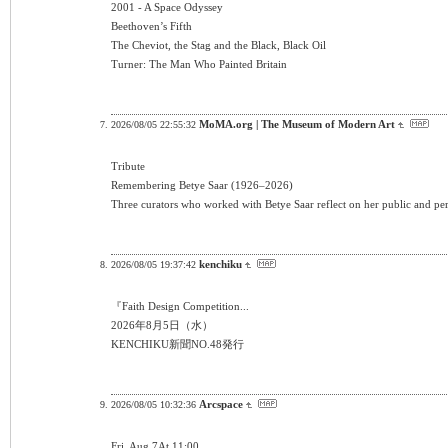
2001 - A Space Odyssey
Beethoven’s Fifth
The Cheviot, the Stag and the Black, Black Oil
Turner: The Man Who Painted Britain
MoMA.org | The Museum of Modern Art
2026/08/05 22:55:32
Tribute
Remembering Betye Saar (1926–2026)
Three curators who worked with Betye Saar reflect on her public and per
kenchiku
2026/08/05 19:37:42
『Faith Design Competition...
2026年8月5日（水）
KENCHIKU新聞NO.48発行
Arcspace
2026/08/05 10:32:36
Fri, Aug 7At 11:00