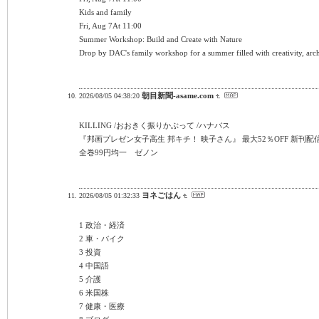
Kids and family
Fri, Aug 7At 11:00
Summer Workshop: Build and Create with Nature
Drop by DAC's family workshop for a summer filled with creativity, arch
朝目新聞-asame.com
2026/08/05 04:38:20
KILLING /おおきく振りかぶって /ハナバス
『邦画プレゼン女子高生 邦キチ！ 映子さん』 最大52％OFF 新刊配信記念フ
全巻99円均一 ゼノン
ヨネごはん
2026/08/05 01:32:33
1 政治・経済
2 車・バイク
3 投資
4 中国語
5 介護
6 米国株
7 健康・医療