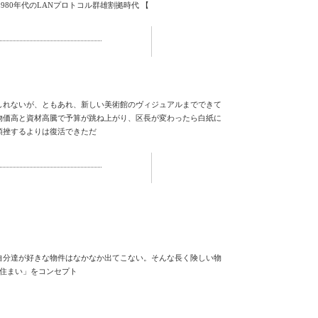
980年代のLANプロトコル群雄割拠時代 【
しれないが、ともあれ、新しい美術館のヴィジュアルまでできて
物価高と資材高騰で予算が跳ね上がり、区長が変わったら白紙に
頓挫するよりは復活できただ
自分達が好きな物件はなかなか出てこない。そんな長く険しい物
の住まい」をコンセプト