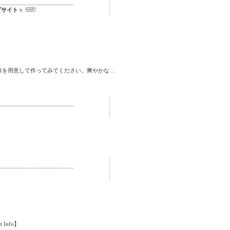
ピサイト
味を用意して作ってみてください。爽やかな…
et Info】