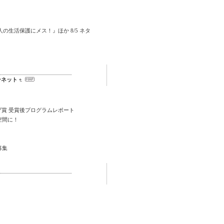
の生活保護にメス！』ほか 8/5 ネタ
ンネット
プ賞 受賞後プログラムレポート
空間に！
募集