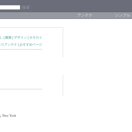
アンテナ
シンプル
|
|
|
し
建築
デザイン
オモロイ
|
なりアンテナ
おすすめページ
g, New York