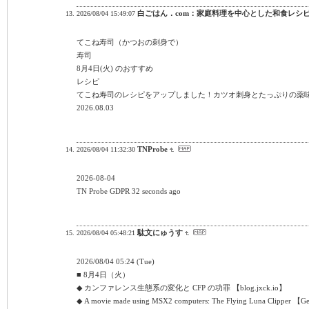
白ごはん．com：家庭料理を中心とした和食レシ
2026/08/04 15:49:07
てこね寿司（かつおの刺身で）
寿司
8月4日(火) のおすすめ
レシピ
てこね寿司のレシピをアップしました！カツオ刺身とたっぷりの薬
2026.08.03
TNProbe
2026/08/04 11:32:30
2026-08-04
TN Probe GDPR 32 seconds ago
駄文にゅうす
2026/08/04 05:48:21
2026/08/04 05:24 (Tue)
■ 8月4日（火）
◆ カンファレンス生態系の変化と CFP の功罪 【blog.jxck.io】
◆ A movie made using MSX2 computers: The Flying Luna Clipper 【G