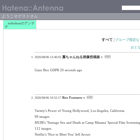
ようこそゲストさん
nohohonのアンテ
ナ
すべて
|
グループ指定な
おと
藁ちゃんねる画像投稿板
2026/08/06 13:40:02
Gazo Box GDPR 20 seconds ago
Rex Features
2026/08/06 10:52:17
Variety's Power of Young Hollywood, Los Angeles, California
99 images
MUBI's 'Teenage Sex and Death at Camp Miasma' Special Film Screenin
112 images
Netflix's 'Nice to Meet You' Jeff Arcuri