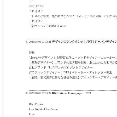
ッ...
2026.08.05
これは痛い
『日本の小学生、塾の合宿が22泊23日ｗ』と『高市内閣、在日外国人
これは凄い
【神キャッチ】時速110kmの
デザインのシンクタンク [ JDN ] ジャパンデザイ
2026/08/06 03:33:21
特集
“あそびをデザインする現場”に学ぶ－グッドデザイン・ニューホー
【店舗デザイナー】ブランドの世界観を創る。あなたのこだわりが
自社ブランド『La-VIE』のプロダクトデザイナー
グラフィックデザイナー／DTPオペレーター・ディレクター募集
【宿泊・観光業界に新たな価値を創出】ディレクター・デザイナー
BBC - Arts - Homepage
2026/08/05 23:16:37
BBC Proms
First Night of the Proms
Elgar