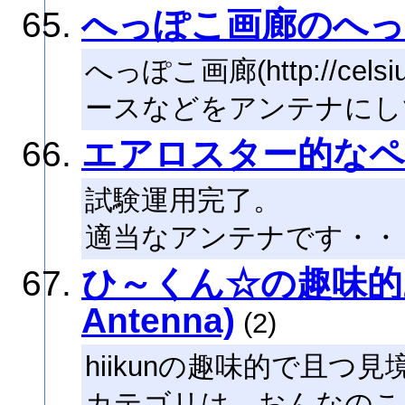
へっぽこ画廊のへ
へっぽこ画廊(http://cels
ースなどをアンテナにし
エアロスター的な
試験運用完了。
適当なアンテナです・・・
ひ～くん☆の趣味的あん
Antenna)
(2)
hiikunの趣味的で且
カテゴリは、おんなのこ | 