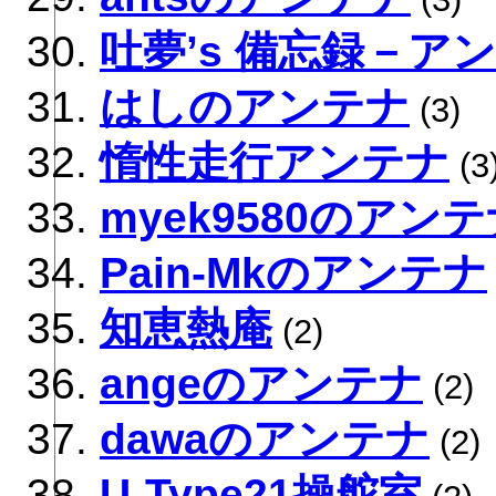
吐夢’s 備忘録－ア
はしのアンテナ
(3)
惰性走行アンテナ
(3
myek9580のアン
Pain-Mkのアンテナ
知恵熱庵
(2)
angeのアンテナ
(2)
dawaのアンテナ
(2)
U-Type21操舵室