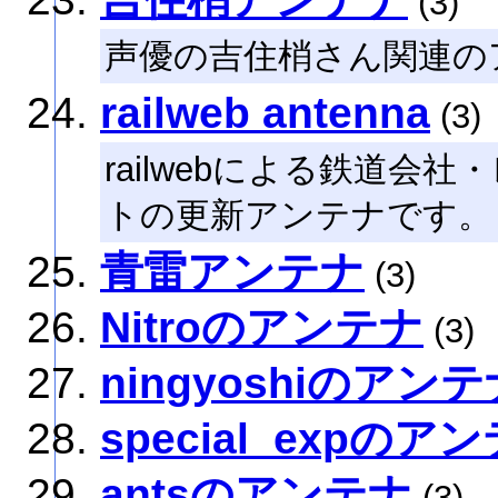
(3)
声優の吉住梢さん関連の
railweb antenna
(3)
railwebによる鉄道会
トの更新アンテナです。
青雷アンテナ
(3)
Nitroのアンテナ
(3)
ningyoshiのアン
special_expのア
antsのアンテナ
(3)