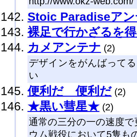
http://www.okz-web.com/
Stoic Paradise
裸足で行かざるを得
カメアンテナ
(2)
デザインをがんばってる
い
便利だ 便利だ
(2)
★黒い彗星★
(2)
通常の三分の一の速度で
ウム戦役において5隻も