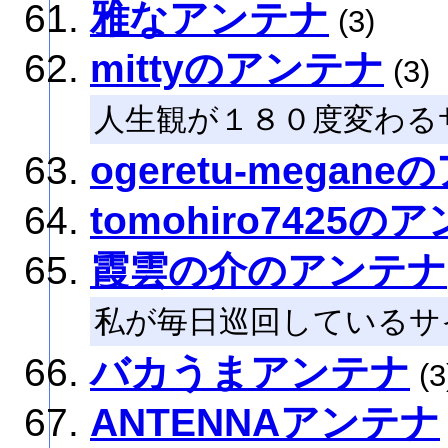
雅なアンテナ
(3)
mittyのアンテナ
(3)
人生観が１８０度変わる
ogeretu-megan
tomohiro7425の
霞雲の介のアンテナ
私が毎日巡回しているサ
バカうまアンテナ
(3
ANTENNAアンテナ