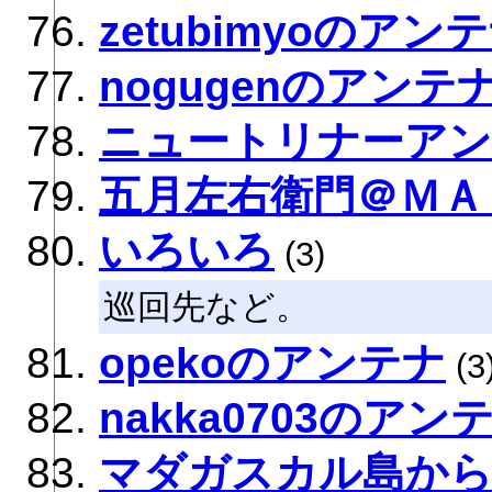
zetubimyoのアン
nogugenのアンテ
ニュートリナーア
五月左右衛門＠ＭＡ
いろいろ
(3)
巡回先など。
opekoのアンテナ
(3
nakka0703のアン
マダガスカル島か