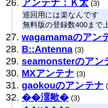
アンテナ：Ｋ太
(3)
巡回用には楽なんです
無料版の登録数400ま
wagamamaのアン
B::Antenna
(3)
seamonsterのア
MXアンテナ
(3)
gaokouのアンテナ
(
��澑歟�
(3)