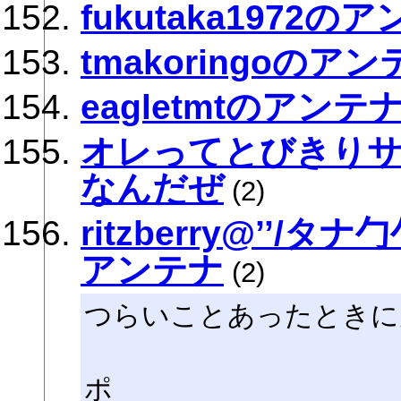
fukutaka1972の
tmakoringoのア
eagletmtのアンテ
オレってとびきり
なんだぜ
(2)
ritzberry@’’
アンテナ
(2)
つらいことあったときに
---ミ
ポ