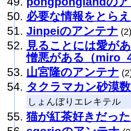
pongpongland
必要な情報をとらえ
Jinpeiのアンテナ
(2
見ることには愛が
憎悪がある（miro_4
山宮隆のアンテナ
(2
タクラマカン砂漠数
しょんぼりエレキテル
猫が紅茶好きだった