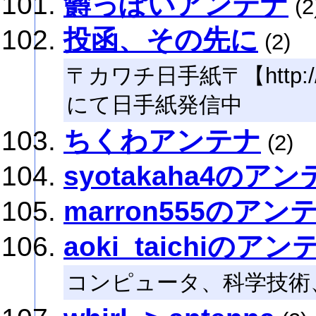
欝っぽいアンテナ
(2
投函、その先に
(2)
〒カワチ日手紙〒【http://d.h
にて日手紙発信中
ちくわアンテナ
(2)
syotakaha4のア
marron555のアン
aoki_taichiのアン
コンピュータ、科学技術