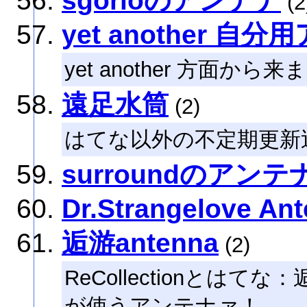
sgorioのアンテナ
(2
yet another 自
yet another 方面から
遠足水筒
(2)
はてな以外の不定期更新
surroundのアンテ
Dr.Strangelove An
逅游antenna
(2)
ReCollectionとはてな：逅游
が使うアンテナァ！